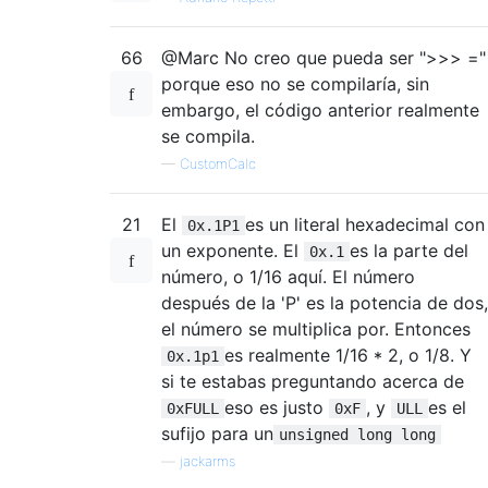
66
@Marc No creo que pueda ser ">>> ="
porque eso no se compilaría, sin
embargo, el código anterior realmente
se compila.
—
CustomCalc
21
El
es un literal hexadecimal con
0x.1P1
un exponente. El
es la parte del
0x.1
número, o 1/16 aquí. El número
después de la 'P' es la potencia de dos,
el número se multiplica por. Entonces
es realmente 1/16 * 2, o 1/8. Y
0x.1p1
si te estabas preguntando acerca de
eso es justo
, y
es el
0xFULL
0xF
ULL
sufijo para un
unsigned long long
—
jackarms