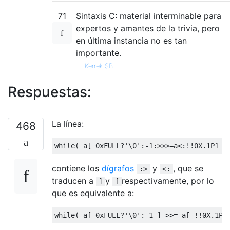
71
Sintaxis C: material interminable para
expertos y amantes de la trivia, pero
en última instancia no es tan
importante.
—
Kerrek SB
Respuestas:
La línea:
468
while
(
 a
[
0xFULL
?
'\0'
:-
1
:>>>=
a
<:!!
0X
.
1P1
]
contiene los
dígrafos
y
, que se
:>
<:
traducen a
y
respectivamente, por lo
]
[
que es equivalente a:
while
(
 a
[
0xFULL
?
'\0'
:-
1
]
>>=
 a
[
!!
0X
.
1P1