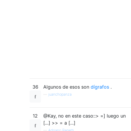
36
Algunos de esos son
dígrafos
.
—
juanchopanza
12
@Kay, no en este caso::> =] luego un
[...] >> = a [...]
—
Adriano Repetti