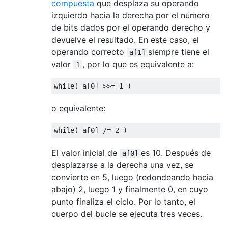
compuesta
que desplaza su operando
izquierdo hacia la derecha por el número
de bits dados por el operando derecho y
devuelve el resultado. En este caso, el
operando correcto
siempre tiene el
a[1]
valor
, por lo que es equivalente a:
1
while
(
 a
[
0
]
>>=
1
)
o equivalente:
while
(
 a
[
0
]
/=
2
)
El valor inicial de
es 10. Después de
a[0]
desplazarse a la derecha una vez, se
convierte en 5, luego (redondeando hacia
abajo) 2, luego 1 y finalmente 0, en cuyo
punto finaliza el ciclo. Por lo tanto, el
cuerpo del bucle se ejecuta tres veces.