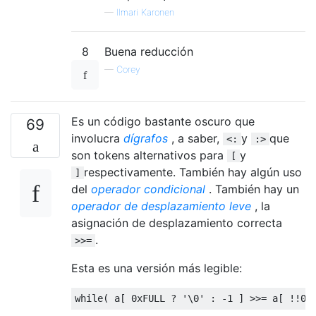
—
Ilmari Karonen
8
Buena reducción
—
Corey
Es un código bastante oscuro que
69
involucra
dígrafos
, a saber,
y
que
<:
:>
son tokens alternativos para
y
[
respectivamente. También hay algún uso
]
del
operador condicional
. También hay un
operador de desplazamiento leve
, la
asignación de desplazamiento correcta
.
>>=
Esta es una versión más legible:
while
(
 a
[
0xFULL
?
'\0'
:
-
1
]
>>=
 a
[
!!
0X