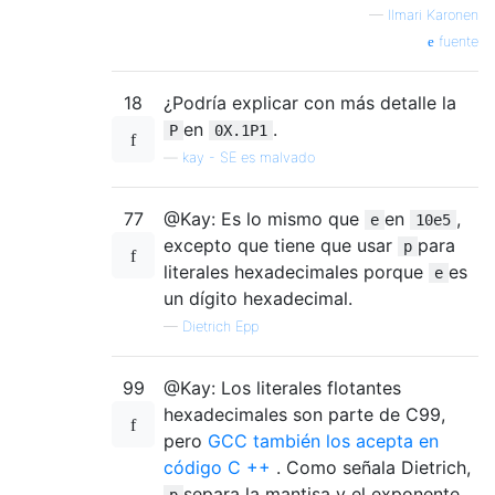
—
Ilmari Karonen
fuente
18
¿Podría explicar con más detalle la
en
.
P
0X.1P1
—
kay - SE es malvado
77
@Kay: Es lo mismo que
en
,
e
10e5
excepto que tiene que usar
para
p
literales hexadecimales porque
es
e
un dígito hexadecimal.
—
Dietrich Epp
99
@Kay: Los literales flotantes
hexadecimales son parte de C99,
pero
GCC también los acepta en
código C ++
. Como señala Dietrich,
separa la mantisa y el exponente,
p