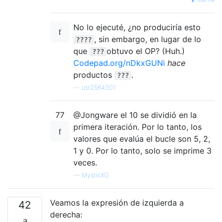
No lo ejecuté, ¿no produciría esto
, sin embargo, en lugar de lo
????
que
obtuvo el OP? (Huh.)
???
Codepad.org/nDkxGUNi
hace
productos
.
???
—
usr2564301
77
@Jongware el 10 se dividió en la
primera iteración. Por lo tanto, los
valores que evalúa el bucle son 5, 2,
1 y 0. Por lo tanto, solo se imprime 3
veces.
—
MysticXG
Veamos la expresión de izquierda a
42
derecha: