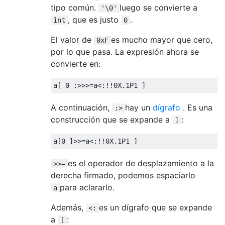
tipo común.
luego se convierte a
'\0'
, que es justo
.
int
0
El valor de
es mucho mayor que cero,
0xF
por lo que pasa. La expresión ahora se
convierte en:
a
[
0
:>>>=
a
<:!!
0X
.
1P1
]
A continuación,
hay un
dígrafo
. Es una
:>
construcción que se expande a
:
]
a
[
0
]>>=
a
<:!!
0X
.
1P1
]
es el operador de desplazamiento a la
>>=
derecha firmado, podemos espaciarlo
para aclararlo.
a
Además,
es un dígrafo que se expande
<:
a
:
[