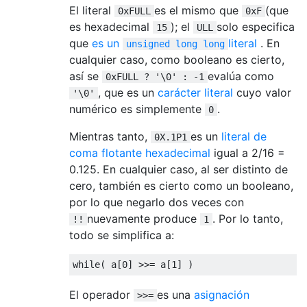
El literal
es el mismo que
(que
0xFULL
0xF
es hexadecimal
); el
solo especifica
15
ULL
que
es un
literal
. En
unsigned long long
cualquier caso, como booleano es cierto,
así se
evalúa como
0xFULL ? '\0' : -1
, que es un
carácter literal
cuyo valor
'\0'
numérico es simplemente
.
0
Mientras tanto,
es un
literal de
0X.1P1
coma flotante hexadecimal
igual a 2/16 =
0.125. En cualquier caso, al ser distinto de
cero, también es cierto como un booleano,
por lo que negarlo dos veces con
nuevamente produce
. Por lo tanto,
!!
1
todo se simplifica a:
while
(
 a
[
0
]
>>=
 a
[
1
]
)
El operador
es una
asignación
>>=