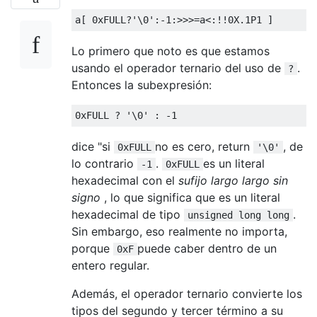
a
[
0xFULL
?
'\0'
:-
1
:>>>=
a
<:!!
0X
.
1P1
]
Lo primero que noto es que estamos
usando el operador ternario del uso de
.
?
Entonces la subexpresión:
0xFULL
?
'\0'
:
-
1
dice "si
no es cero, return
, de
0xFULL
'\0'
lo contrario
.
es un literal
-1
0xFULL
hexadecimal con el
sufijo largo largo sin
signo
, lo que significa que es un literal
hexadecimal de tipo
.
unsigned long long
Sin embargo, eso realmente no importa,
porque
puede caber dentro de un
0xF
entero regular.
Además, el operador ternario convierte los
tipos del segundo y tercer término a su