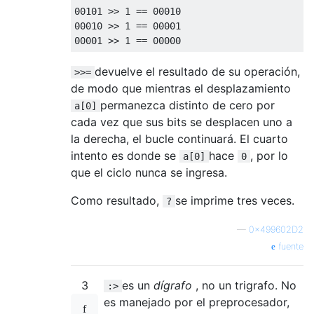
00101
>>
1
==
00010
00010
>>
1
==
00001
00001
>>
1
==
00000
devuelve el resultado de su operación,
>>=
de modo que mientras el desplazamiento
permanezca distinto de cero por
a[0]
cada vez que sus bits se desplacen uno a
la derecha, el bucle continuará. El cuarto
intento es donde se
hace
, por lo
a[0]
0
que el ciclo nunca se ingresa.
Como resultado,
se imprime tres veces.
?
—
0x499602D2
fuente
3
es un
dígrafo
, no un trigrafo. No
:>
es manejado por el preprocesador,