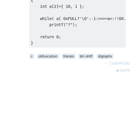
{
int
 a
[
2
]={
10
,
1
};
while
(
 a
[
0xFULL
?
'\0'
:-
1
:>>>=
a
<:!!
0X
.
1
        printf
(
"?"
);
return
0
;
}
c
obfuscation
literals
bit-shift
digraphs
—
CustomCalc
fuente