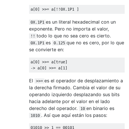
a
[
0
]
>>=
 a
[!!
0X
.
1P1
]
es un literal hexadecimal con un
0X.1P1
exponente. Pero no importa el valor,
todo lo que no sea cero es cierto.
!!
es
que no es cero, por lo que
0X.1P1
0.125
se convierte en:
a
[
0
]
>>=
 a
[
true
]
->
 a
[
0
]
>>=
 a
[
1
]
El
es el operador de desplazamiento a
>>=
la derecha firmado. Cambia el valor de su
operando izquierdo desplazando sus bits
hacia adelante por el valor en el lado
derecho del operador.
en binario es
10
. Así que aquí están los pasos:
1010
01010
>>
1
==
00101