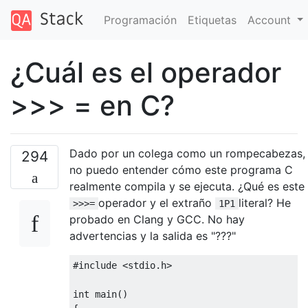
Programación
Etiquetas
Account
¿Cuál es el operador
>>> = en C?
Dado por un colega como un rompecabezas,
294
no puedo entender cómo este programa C
realmente compila y se ejecuta. ¿Qué es este
operador y el extraño
literal? He
>>>=
1P1
probado en Clang y GCC. No hay
advertencias y la salida es "???"
#include
<stdio.h>
int
 main
()