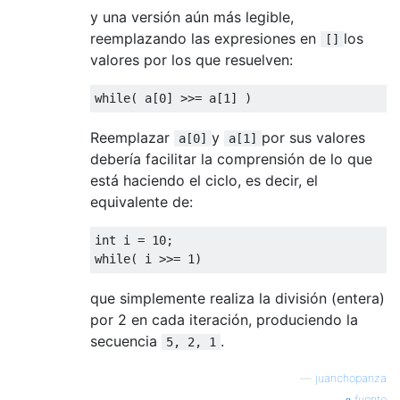
y una versión aún más legible,
reemplazando las expresiones en
los
[]
valores por los que resuelven:
while
(
 a
[
0
]
>>=
 a
[
1
]
)
Reemplazar
y
por sus valores
a[0]
a[1]
debería facilitar la comprensión de lo que
está haciendo el ciclo, es decir, el
equivalente de:
int
 i 
=
10
;
while
(
 i 
>>=
1
)
que simplemente realiza la división (entera)
por 2 en cada iteración, produciendo la
secuencia
.
5, 2, 1
—
juanchopanza
fuente