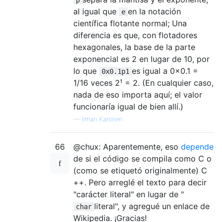
al igual que
en la notación
e
científica flotante normal; Una
diferencia es que, con flotadores
hexagonales, la base de la parte
exponencial es 2 en lugar de 10, por
lo que
es igual a 0x0.1 =
0x0.1p1
1/16 veces 2¹ = 2. (En cualquier caso,
nada de eso importa aquí; el valor
funcionaría igual de bien allí.)
—
Ilmari Karonen
66
@chux: Aparentemente, eso
depende
de si el código se compila como C o
(como se etiquetó originalmente) C
++. Pero arreglé el texto para decir
"carácter literal" en lugar de "
literal", y agregué un enlace de
char
Wikipedia. ¡Gracias!