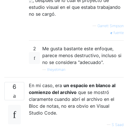
, después de lo cual el proyecto de
.
estudio visual en el que estaba trabajando
no se cargó.
—
Garrett Simpson
fuente
2
Me gusta bastante este enfoque,
parece menos destructivo, incluso si
no se considera "adecuado".
—
theyetiman
En mi caso, era
un espacio en blanco al
6
comienzo del archivo
que se mostró
claramente cuando abrí el archivo en el
Bloc de notas, no era obvio en Visual
Studio Code.
—
S Saad