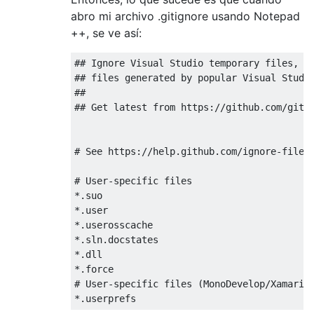
abro mi archivo .gitignore usando Notepad
++, se ve así:
## Ignore Visual Studio temporary files, bu
## files generated by popular Visual Studio
##

## Get latest from https://github.com/githu
# See https://help.github.com/ignore-files/
# User-specific files

*.suo

*.user

*.userosscache

*.sln.docstates

*.dll

*.force

# User-specific files (MonoDevelop/Xamarin 