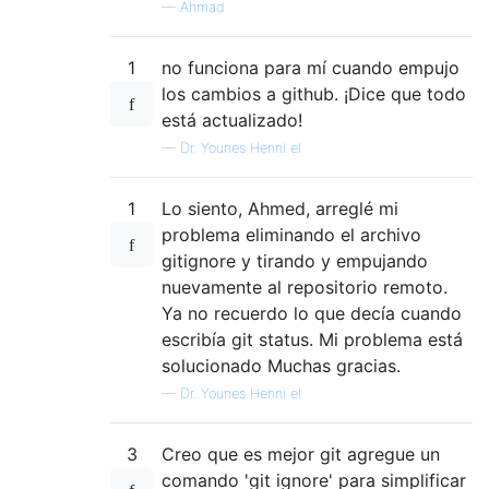
—
Ahmad
1
no funciona para mí cuando empujo
los cambios a github. ¡Dice que todo
está actualizado!
—
Dr. Younes Henni el
1
Lo siento, Ahmed, arreglé mi
problema eliminando el archivo
gitignore y tirando y empujando
nuevamente al repositorio remoto.
Ya no recuerdo lo que decía cuando
escribía git status. Mi problema está
solucionado Muchas gracias.
—
Dr. Younes Henni el
3
Creo que es mejor git agregue un
comando 'git ignore' para simplificar