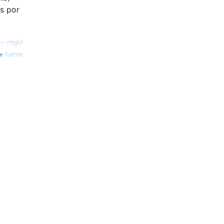
as por
—
nhgrif
fuente