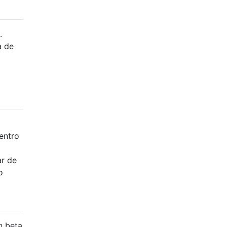
.
a de
entro
a
ar de
o
n beta