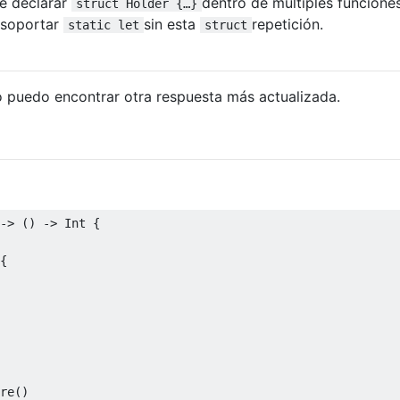
e declarar
dentro de múltiples funcione
struct Holder {…}
a soportar
sin esta
repetición.
static let
struct
o puedo encontrar otra respuesta más actualizada.
->
()
->
Int
{
{
re
()