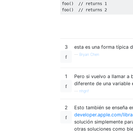
foo
()
foo
()
//
 returns 
2
3
esta es una forma típica 
—
Bryan Chen
1
Pero si vuelvo a llamar a 
diferente de una variable 
—
nhgrif
2
Esto también se enseña e
developer.apple.com/libr
solución simplemente para
otras soluciones como bie