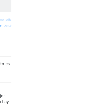
monadis
fuente
sto es
jor
o hay