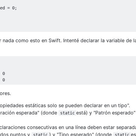
ed 
=
0
;
nada como esto en Swift. Intenté declarar la variable de l
0
0
ores.
ropiedades estáticas solo se pueden declarar en un tipo".
aración esperada" (donde
está) y "Patrón esperado"
static
eclaraciones consecutivas en una línea deben estar separad
os dos puntos y
) y "Tipo esperado" (donde
es
static
static