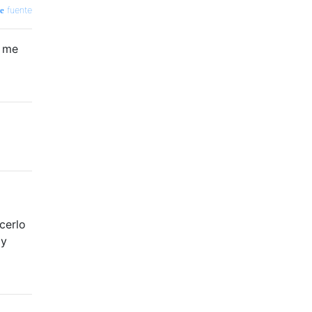
fuente
e me
cerlo
 y