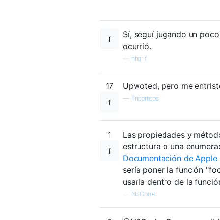
Sí, seguí jugando un poco
ocurrió.
—
nhgrif
17
Upwoted, pero me entrist
—
Tricertops
1
Las propiedades y métodos
estructura o una enumera
Documentación de Apple 
sería poner la función "fo
usarla dentro de la funció
—
NSCoder