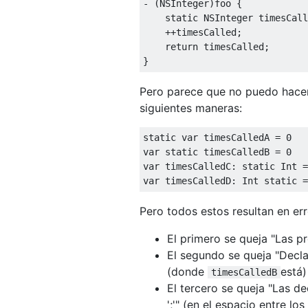
-
(
NSInteger
)
foo 
{
static
NSInteger
 timesCall
++
timesCalled
;
return
 timesCalled
;
}
Pero parece que no puedo hacer 
siguientes maneras:
static
var
 timesCalledA 
=
0
var
static
 timesCalledB 
=
0
var
 timesCalledC
:
static
Int
=
var
 timesCalledD
:
Int
static
=
Pero todos estos resultan en err
El primero se queja "Las p
El segundo se queja "Decl
(donde
está)
timesCalledB
El tercero se queja "Las d
';'" (en el espacio entre l