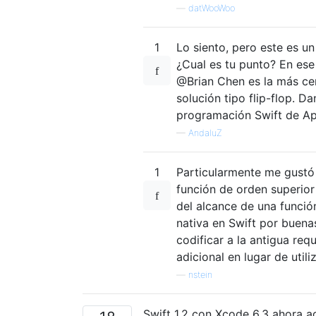
—
datWooWoo
1
Lo siento, pero este es 
¿Cual es tu punto? En ese
@Brian Chen es la más cer
solución tipo flip-flop. Da
programación Swift de Ap
—
AndaluZ
1
Particularmente me gustó 
función de orden superior
del alcance de una funció
nativa en Swift por buena
codificar a la antigua req
adicional en lugar de utili
—
nstein
Swift 1.2 con Xcode 6.3 ahora a