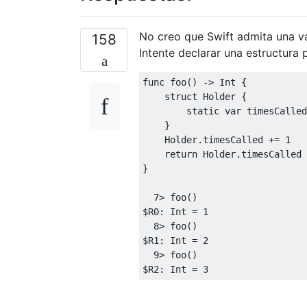
No creo que Swift admita una var
158
Intente declarar una estructura 
func
 foo
()
->
Int
{
struct
Holder
{
static
var
 timesCalled
}
Holder
.
timesCalled 
+=
1
return
Holder
.
}
7
>
 foo
()
$R
0
:
Int
=
1
8
>
 foo
()
$R
1
:
Int
=
2
9
>
 foo
()
$R
2
:
Int
=
3