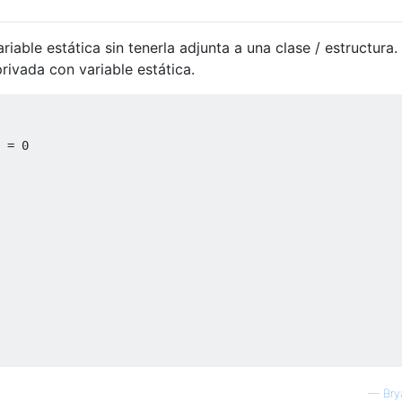
iable estática sin tenerla adjunta a una clase / estructura.
privada con variable estática.
 
=
0
—
Bry