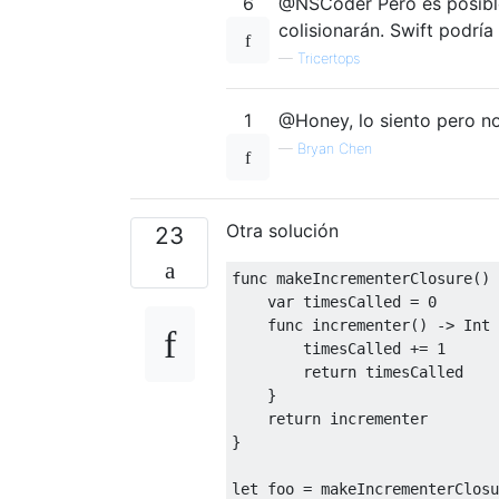
6
@NSCoder Pero es posibl
colisionarán. Swift podrí
—
Tricertops
1
@Honey, lo siento pero n
—
Bryan Chen
Otra solución
23
func
 makeIncrementerClosure
()
var
 timesCalled 
=
0
func
 incrementer
()
->
Int
        timesCalled 
+=
1
return
 timesCalled

}
return
}
let
 foo 
=
 makeIncrementerClosu