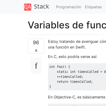
Programación
Etiquetas
Variables de func
Estoy tratando de averiguar cóm
96
una función en Swift.
En C, esto podría verse así:
int foo
()
{
static
 int timesCalled 
=
0
++
timesCalled
;
return
 timesCalled
;
}
En Objective-C, es básicamente