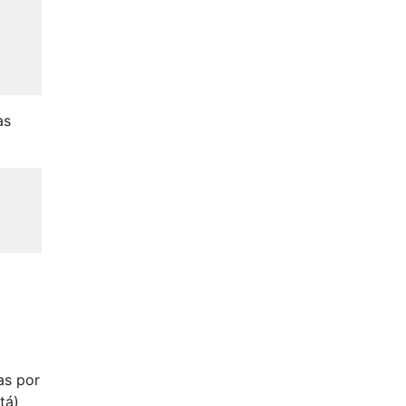
as
as por
tá)