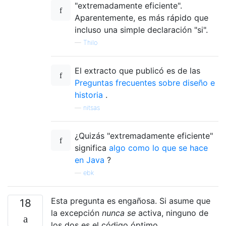
"extremadamente eficiente".
Aparentemente, es más rápido que
incluso una simple declaración "si".
—
Thilo
El extracto que publicó es de las
Preguntas frecuentes sobre diseño e
historia
.
—
nitsas
¿Quizás "extremadamente eficiente"
significa
algo como lo que se hace
en Java
?
—
ebk
Esta pregunta es engañosa. Si asume que
18
la excepción
nunca se
activa, ninguno de
los dos es el código óptimo.