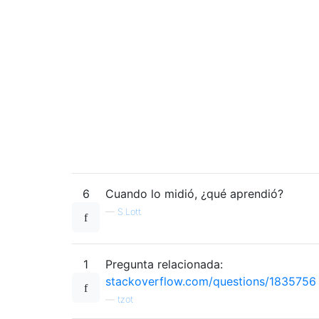
6
Cuando lo midió, ¿qué aprendió?
—
S.Lott
1
Pregunta relacionada:
stackoverflow.com/questions/1835756
—
tzot