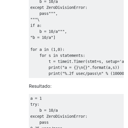
    b = 10/a

except ZeroDivisionError:

    pass"""
,
"""\

if a:

    b = 10/a"""
,
"b = 10/a"
]
for
 a 
in
(
1
,
0
):
for
 s 
in
 statements
:
        t 
=
 timeit
.
Timer
(
stmt
=
s
,
 setup
=
'a=
print
(
"a = {}\n{}"
.
format
(
a
,
s
))
print
(
"%.2f usec/pass\n"
%
(
100000
Resultado:
a 
=
1
try
:
    b 
=
10
/
except
ZeroDivisionError
:
pass