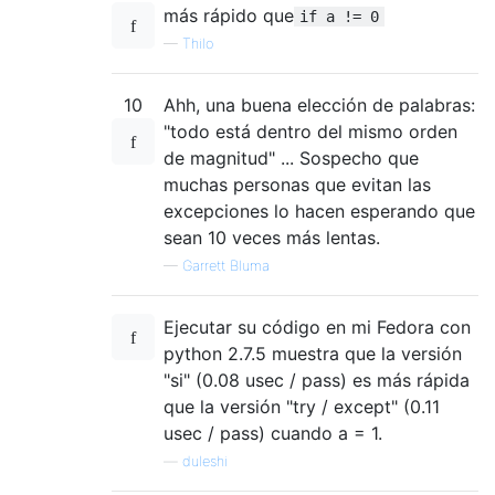
más rápido que
if a != 0
—
Thilo
10
Ahh, una buena elección de palabras:
"todo está dentro del mismo orden
de magnitud" ... Sospecho que
muchas personas que evitan las
excepciones lo hacen esperando que
sean 10 veces más lentas.
—
Garrett Bluma
Ejecutar su código en mi Fedora con
python 2.7.5 muestra que la versión
"si" (0.08 usec / pass) es más rápida
que la versión "try / except" (0.11
usec / pass) cuando a = 1.
—
duleshi