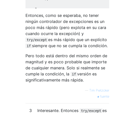
a 
=
0
b 
=
10
/
Entonces, como se esperaba, no tener
ZeroDivisionError
:
 int division 
or
 modulo 
ningún controlador de excepciones es un
poco más rápido (pero explota en su cara
cuando ocurre la excepción) y
es más rápido que un explícito
try/except
siempre que no se cumpla la condición.
if
Pero todo está dentro del mismo orden de
magnitud y es poco probable que importe
de cualquier manera. Solo si realmente se
cumple la condición, la
versión es
if
significativamente más rápida.
—
Tim Pietzcker
fuente
3
Interesante. Entonces
es
try/except