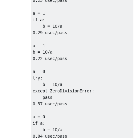
0.25
 usec
/
pass
a 
=
1
if
 a
:
    b 
=
10
/
0.29
 usec
/
pass
a 
=
1
b 
=
10
/
0.22
 usec
/
pass
a 
=
0
try
:
    b 
=
10
/
except
ZeroDivisionError
:
pass
0.57
 usec
/
pass
a 
=
0
if
 a
:
    b 
=
10
/
0.04
 usec
/
pass