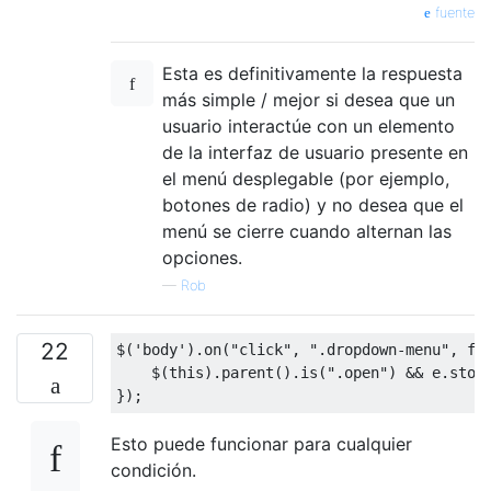
fuente
Esta es definitivamente la respuesta
más simple / mejor si desea que un
usuario interactúe con un elemento
de la interfaz de usuario presente en
el menú desplegable (por ejemplo,
botones de radio) y no desea que el
menú se cierre cuando alternan las
opciones.
—
Rob
22
$
(
'body'
).
on
(
"click"
,
".dropdown-menu"
,
fu
    $
(
this
).
parent
().
is
(
".open"
)
&&
 e
.
stop
});
Esto puede funcionar para cualquier
condición.