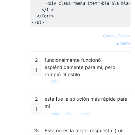
<
div 
class
=
"menu-item"
>
bla bla bla
</
</
li
>
</
form
>
</
ul
>
—
Gregory Bowers
fuente
2
funcionalmente funcionó
espléndidamente para mí, pero
rompió el estilo
—
2778
2
esta fue la solución más rápida para
mí
—
Jonathan Morales Vélez
15
Esta no es la mejor respuesta :) un