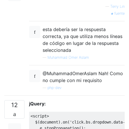
—
Terry Lin
fuente
esta debería ser la respuesta
correcta, ya que utiliza menos líneas
de código en lugar de la respuesta
seleccionada
—
Muhammad Omer Aslam
@MuhammadOmerAslam Nah! Como
no cumple con mi requisito
—
php-dev
jQuery:
12
<
script
>
  $
(
document
).
on
(
'click.bs.dropdown.data-a
    e
.
stopPropagation
();