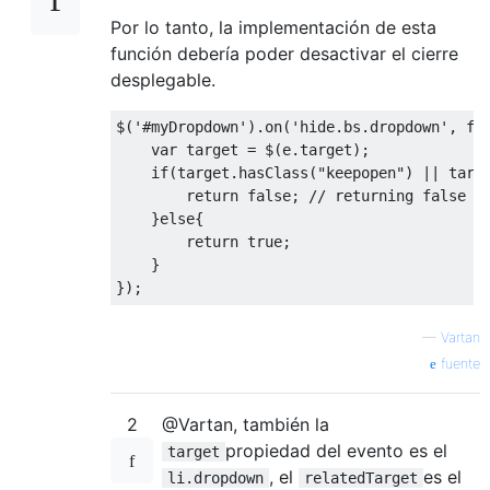
Por lo tanto, la implementación de esta
función debería poder desactivar el cierre
desplegable.
$
(
'#myDropdown'
).
on
(
'hide.bs.dropdown'
,
fu
var
 target 
=
 $
(
e
.
target
);
if
(
target
.
hasClass
(
"keepopen"
)
||
 targ
return
false
;
// returning false s
}
else
{
return
true
;
}
});
—
Vartan
fuente
2
@Vartan, también la
propiedad del evento es el
target
, el
es el
li.dropdown
relatedTarget