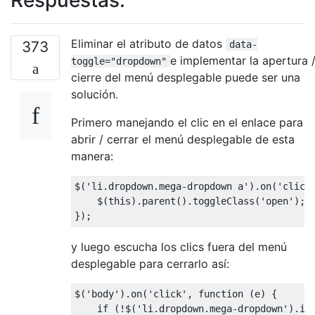
Eliminar el atributo de datos
373
data-
e implementar la apertura 
toggle="dropdown"
cierre del menú desplegable puede ser una
solución.
Primero manejando el clic en el enlace para
abrir / cerrar el menú desplegable de esta
manera:
$
(
'li.dropdown.mega-dropdown a'
).
on
(
'click
    $
(
this
).
parent
().
toggleClass
(
'open'
);
});
y luego escucha los clics fuera del menú
desplegable para cerrarlo así:
$
(
'body'
).
on
(
'click'
,
function
(
e
)
{
if
(!
$
(
'li.dropdown.mega-dropdown'
).
is