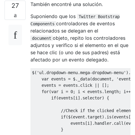
También encontré una solución.
27
Suponiendo que los
Twitter Bootstrap
controladores de eventos
Components
relacionados se delegan en el
objeto, repito los controladores
document
adjuntos y verifico si el elemento en el que
se hace clic (o uno de sus padres) está
afectado por un evento delegado.
$
(
'ul.dropdown-menu.mega-dropdown-menu'
).
o
var
 events 
=
 $
.
_data
(
document
,
'events
    events 
=
 events
.
click 
||
[];
for
(
var
 i 
=
0
;
 i 
<
 events
.
length
;
 i
++)
if
(
events
[
i
].
selector
)
{
//Check if the clicked element
if
(
$
(
event
.
target
).
is
(
events
[
i
                events
[
i
].
handler
.
call
(
eve
}