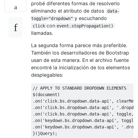
probé diferentes formas de resolverlo
eliminando el atributo de datos
data-
y escuchando
toggle="dropdown"
con
click
event.stopPropagation()
llamadas.
La segunda forma parece más preferible.
También los desarrolladores de Bootstrap
usan de esta manera. En el archivo fuente
encontré la inicialización de los elementos
desplegables:
// APPLY TO STANDARD DROPDOWN ELEMENTS
$
(
document
)
.
on
(
'click.bs.dropdown.data-api'
,
 clearMen
.
on
(
'click.bs.dropdown.data-api'
,
'.dropdo
.
on
(
'click.bs.dropdown.data-api'
,
 toggle
,
.
on
(
'keydown.bs.dropdown.data-api'
,
 toggle
.
on
(
'keydown.bs.dropdown.data-api'
,
'.drop
}(
jQuery
);