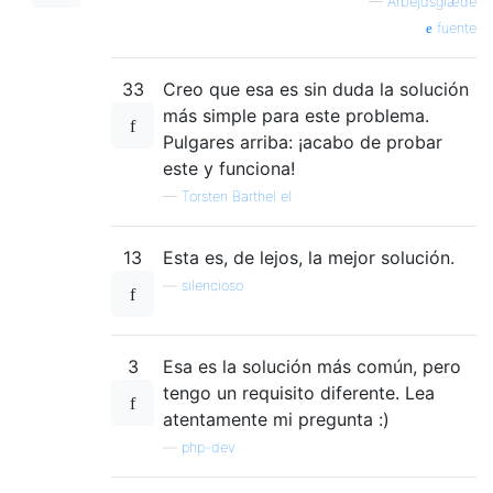
—
Arbejdsglæde
fuente
33
Creo que esa es sin duda la solución
más simple para este problema.
Pulgares arriba: ¡acabo de probar
este y funciona!
—
Torsten Barthel el
13
Esta es, de lejos, la mejor solución.
—
silencioso
3
Esa es la solución más común, pero
tengo un requisito diferente. Lea
atentamente mi pregunta :)
—
php-dev