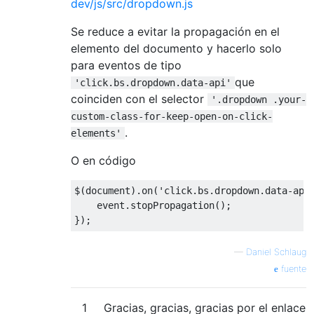
dev/js/src/dropdown.js
Se reduce a evitar la propagación en el
elemento del documento y hacerlo solo
para eventos de tipo
que
'click.bs.dropdown.data-api'
coinciden con el selector
'.dropdown .your-
custom-class-for-keep-open-on-click-
.
elements'
O en código
$
(
document
).
on
(
'click.bs.dropdown.data-api
    event
.
stopPropagation
();
});
—
Daniel Schlaug
fuente
1
Gracias, gracias, gracias por el enlace