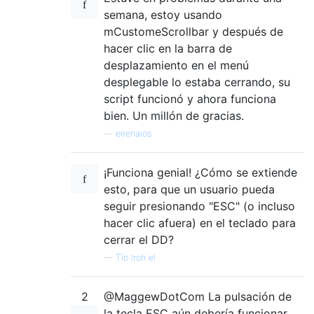
semana, estoy usando
mCustomeScrollbar y después de
hacer clic en la barra de
desplazamiento en el menú
desplegable lo estaba cerrando, su
script funcionó y ahora funciona
bien. Un millón de gracias.
—
eirenaios
¡Funciona genial! ¿Cómo se extiende
esto, para que un usuario pueda
seguir presionando "ESC" (o incluso
hacer clic afuera) en el teclado para
cerrar el DD?
—
Tío Iroh el
2
@MaggewDotCom La pulsación de
la tecla ESC aún debería funcionar.