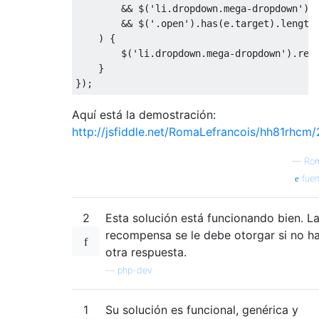
&&
 $
(
'li.dropdown.mega-dropdown'
).
&&
 $
(
'.open'
).
has
(
e
.
target
).
length
)
{
        $
(
'li.dropdown.mega-dropdown'
).
rem
}
});
Aquí está la demostración:
http://jsfiddle.net/RomaLefrancois/hh81rhcm/
—
Ro
fuen
2
Esta solución está funcionando bien. L
recompensa se le debe otorgar si no h
otra respuesta.
—
php-dev
1
Su solución es funcional, genérica y