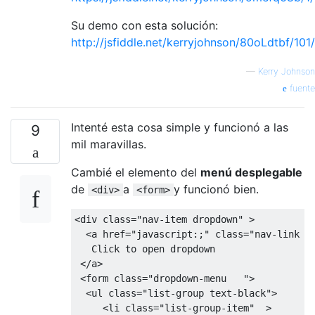
Su demo con esta solución:
http://jsfiddle.net/kerryjohnson/80oLdtbf/101/
—
Kerry Johnson
fuente
Intenté esta cosa simple y funcionó a las
9
mil maravillas.
Cambié el elemento del
menú desplegable
de
a
y funcionó bien.
<div>
<form>
<
div 
class
=
"nav-item dropdown"
>
<
a href
=
"javascript:;"
class
=
"nav-link d
Click
 to open dropdown

</
a
>
<
form 
class
=
"dropdown-menu   "
>
<
ul 
class
=
"list-group text-black"
>
<
li 
class
=
"list-group-item"
>