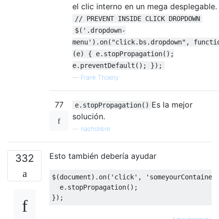
el clic interno en un mega desplegable.
// PREVENT INSIDE CLICK DROPDOWN
$('.dropdown-
menu').on("click.bs.dropdown", functi
(e) { e.stopPropagation();
e.preventDefault(); });
—
Frank Thoeny
77
Es la mejor
e.stopPropagation()
solución.
—
nacholibre
Esto también debería ayudar
332
$
(
document
).
on
(
'click'
,
'someyourContainer
  e
.
stopPropagation
();
});