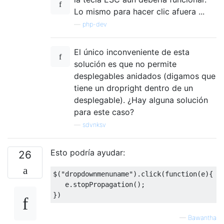
Lo mismo para hacer clic afuera ...
—
php-dev
El único inconveniente de esta
solución es que no permite
desplegables anidados (digamos que
tiene un dropright dentro de un
desplegable). ¿Hay alguna solución
para este caso?
—
sdvnksv
Esto podría ayudar:
26
$
(
"dropdownmenuname"
).
click
(
function
(
e
){
   e
.
stopPropagation
();
})
—
Bawantha