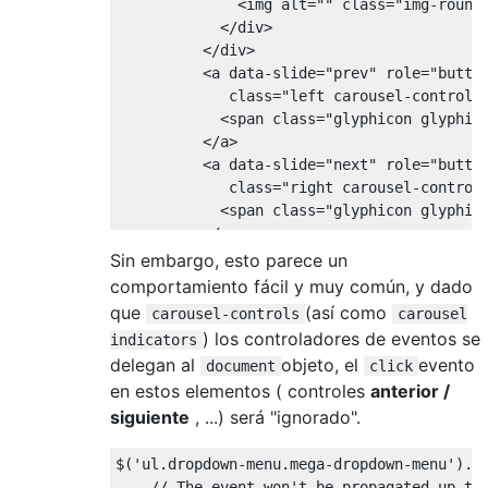
<
img alt
=
""
class
=
"img-round
</
div
>
</
div
>
<
a data
-
slide
=
"prev"
 role
=
"butto
class
=
"left carousel-control"
<
span 
class
=
"glyphicon glyphic
</
a
>
<
a data
-
slide
=
"next"
 role
=
"butto
class
=
"right carousel-control
<
span 
class
=
"glyphicon glyphic
</
a
>
</
div
>
Sin embargo, esto parece un
</
li
>
comportamiento fácil y muy común, y dado
</
ul
>
que
(así como
carousel-controls
carousel
</
li
>
) los controladores de eventos se
indicators
</
ul
>
delegan al
objeto, el
evento
document
click
en estos elementos ( controles
anterior /
siguiente
, ...) será "ignorado".
$
(
'ul.dropdown-menu.mega-dropdown-menu'
).
o
// The event won't be propagated up to