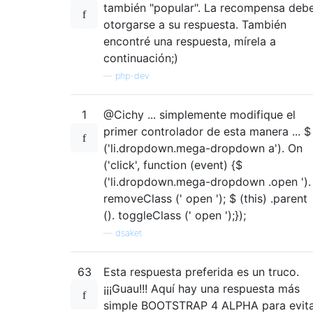
también "popular". La recompensa deb
otorgarse a su respuesta. También
encontré una respuesta, mírela a
continuación;)
—
php-dev
1
@Cichy ... simplemente modifique el
primer controlador de esta manera ... $
('li.dropdown.mega-dropdown a'). On
('click', function (event) {$
('li.dropdown.mega-dropdown .open ').
removeClass (' open '); $ (this) .parent
(). toggleClass (' open ');});
—
dsaket
63
Esta respuesta preferida es un truco.
¡¡¡Guau!!! Aquí hay una respuesta más
simple BOOTSTRAP 4 ALPHA para evit