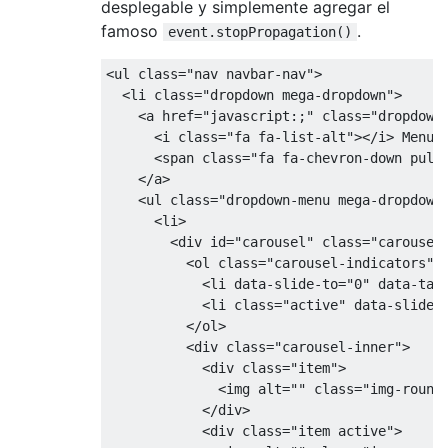
desplegable y simplemente agregar el
famoso
.
event.stopPropagation()
<
ul 
class
=
"nav navbar-nav"
>
<
li 
class
=
"dropdown mega-dropdown"
>
<
a href
=
"javascript:;"
class
=
"dropdown
<
i 
class
=
"fa fa-list-alt"
></
i
>
Menu
 
<
span 
class
=
"fa fa-chevron-down pull
</
a
>
<
ul 
class
=
"dropdown-menu mega-dropdown
<
li
>
<
div id
=
"carousel"
class
=
"carousel
<
ol 
class
=
"carousel-indicators"
>
<
li data
-
slide
-
to
=
"0"
 data
-
tar
<
li 
class
=
"active"
 data
-
slide
-
</
ol
>
<
div 
class
=
"carousel-inner"
>
<
div 
class
=
"item"
>
<
img alt
=
""
class
=
"img-round
</
div
>
<
div 
class
=
"item active"
>