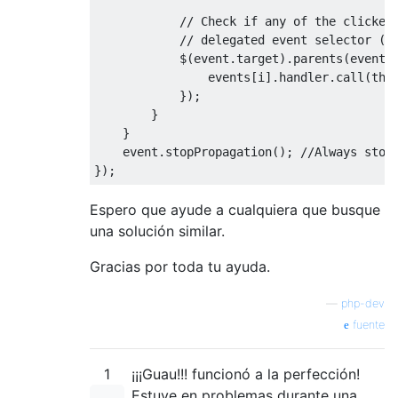
// Check if any of the clicked
// delegated event selector (E
            $
(
event
.
target
).
parents
(
events
                events
[
i
].
handler
.
call
(
thi
});
}
}
    event
.
stopPropagation
();
//Always stop
});
Espero que ayude a cualquiera que busque
una solución similar.
Gracias por toda tu ayuda.
—
php-dev
fuente
1
¡¡¡Guau!!! funcionó a la perfección!
Estuve en problemas durante una