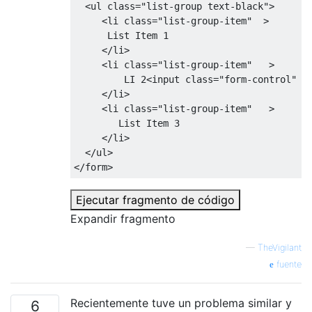
<ul
class
=
"list-group text-black"
>
<li
class
=
"list-group-item"
>
      List Item 1

</li>
<li
class
=
"list-group-item"
>
         LI 2
<input
class
=
"form-control"
/
</li>
<li
class
=
"list-group-item"
>
        List Item 3

</li>
</ul>
</form>
Ejecutar fragmento de código
Expandir fragmento
—
TheVigilant
fuente
Recientemente tuve un problema similar y
6