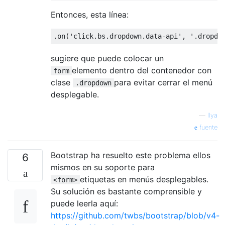
Entonces, esta línea:
.
on
(
'click.bs.dropdown.data-api'
,
'.dropdo
sugiere que puede colocar un
elemento dentro del contenedor con
form
clase
para evitar cerrar el menú
.dropdown
desplegable.
—
Ilya
fuente
Bootstrap ha resuelto este problema ellos
6
mismos en su soporte para
etiquetas en menús desplegables.
<form>
Su solución es bastante comprensible y
puede leerla aquí:
https://github.com/twbs/bootstrap/blob/v4-