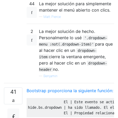
44
La mejor solución para simplemente
mantener el menú abierto con clics.
—
Matt Pierce
2
La mejor solución de hecho.
Personalmente lo usé
'.dropdown-
para que
menu :not(.dropdown-item)'
al hacer clic en un
dropdown-
cierre la ventana emergente,
item
pero al hacer clic en un
dropdown-
no.
header
—
Benjamin
Bootstrap proporciona la siguiente función:
41
                 El | Este evento se activa
hide.bs.dropdown | ha sido llamado. El elem
                 El | Propiedad relacionad