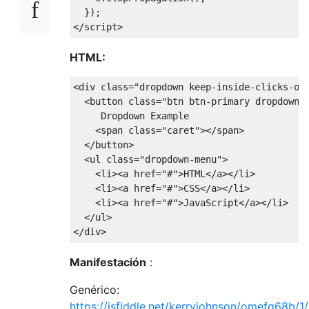
});
</
script
>
HTML:
<
div 
class
=
"dropdown keep-inside-clicks-op
<
button 
class
=
"btn btn-primary dropdown-
Dropdown
Example
<
span 
class
=
"caret"
></
span
>
</
button
>
<
ul 
class
=
"dropdown-menu"
>
<
li
><
a href
=
"#"
>
HTML
<
/a></
li
>
<
li
><
a href
=
"#"
>
CSS
<
/a></
li
>
<
li
><
a href
=
"#"
>
JavaScript
<
/a></
li
>
</
ul
>
</
div
>
Manifestación
:
Genérico:
https://jsfiddle.net/kerryjohnson/omefq68b/1/