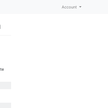
Account
a
nte