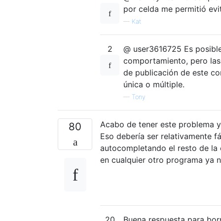
por celda me permitió evit
—
Kat
2
@ user3616725 Es posible
comportamiento, pero las 
de publicación de este co
única o múltiple.
—
Tony
Acabo de tener este problema y
80
Eso debería ser relativamente f
autocompletando el resto de la 
en cualquier otro programa ya n
20
Buena respuesta para bor