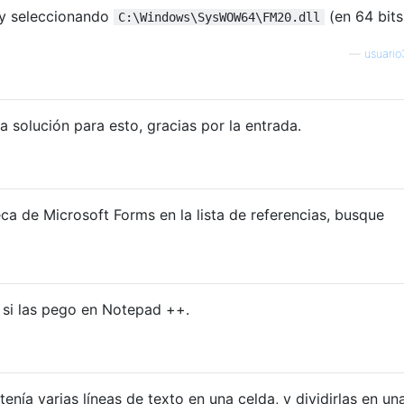
 y seleccionando
(en 64 bits
C:\Windows\SysWOW64\FM20.dll
—
usuari
 solución para esto, gracias por la entrada.
eca de Microsoft Forms en la lista de referencias, busque
 si las pego en Notepad ++.
ía varias líneas de texto en una celda, y dividirlas en una