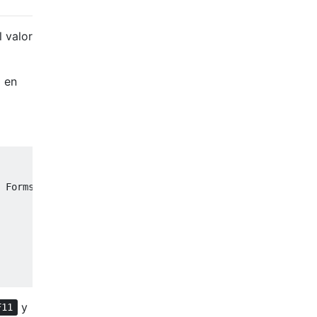
 valor
o en
 Forms 2.0 Library"

y
F11