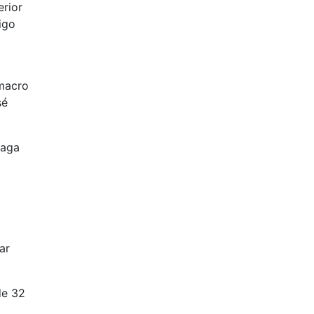
erior
igo
 macro
sé
haga
ar
de 32