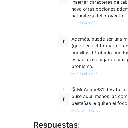
insertar caracteres de ta
haya otras opciones ademá
naturaleza del proyecto.
—
AdamMc331
Además, puede ser una mol
(que tiene el formato pre
comillas. (Probado con Ex
espacios en lugar de una p
problema.
—
AdamMc331
1
@ McAdam331 desafortuna
puse aquí, menos las comil
pestañas le quiten el foco
—
Aaron Thomas
Respuestas: