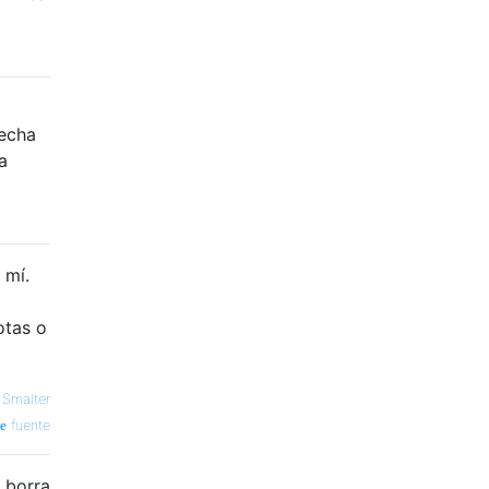
fecha
a
 mí.
otas o
 Smalter
fuente
 borra