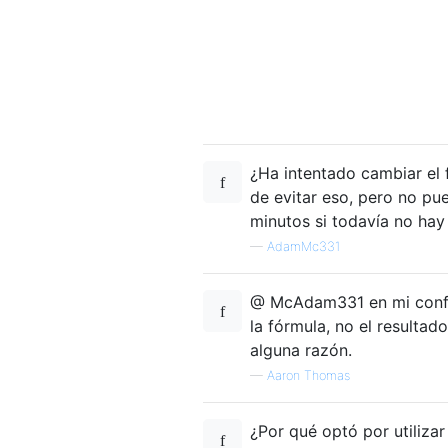
¿Ha intentado cambiar el
de evitar eso, pero no pu
minutos si todavía no hay
—
AdamMc331
@ McAdam331 en mi configu
la fórmula, no el resulta
alguna razón.
—
Aaron Thomas
¿Por qué optó por utiliza