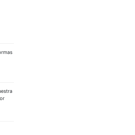
formas
uestra
or