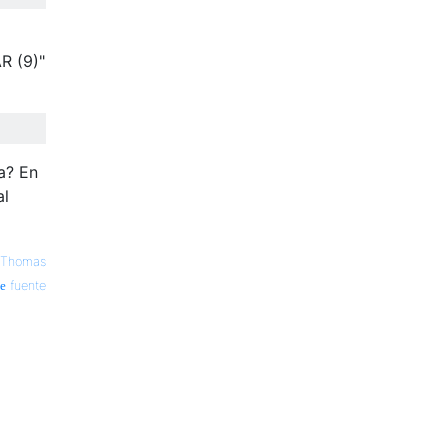
R (9)"
a? En
al
 Thomas
fuente