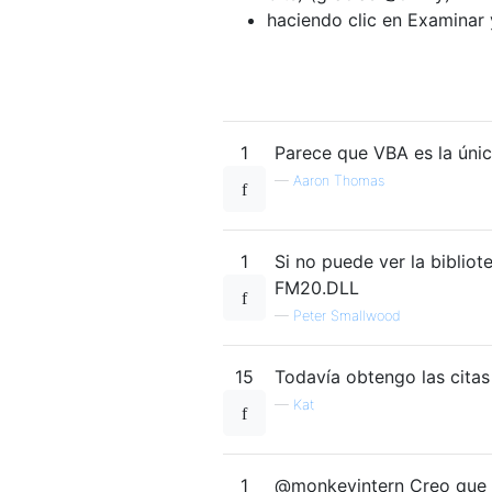
haciendo clic en Examinar
1
Parece que VBA es la única
—
Aaron Thomas
1
Si no puede ver la bibliot
FM20.DLL
—
Peter Smallwood
15
Todavía obtengo las citas
—
Kat
1
@monkeyintern Creo que ten