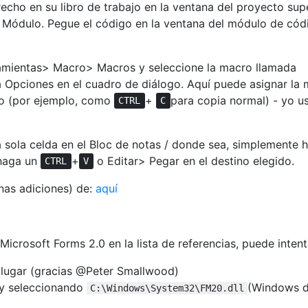
echo en su libro de trabajo en la ventana del proyecto sup
> Módulo. Pegue el código en la ventana del módulo de cód
ramientas> Macro> Macros y seleccione la macro llamada
a Opciones en el cuadro de diálogo. Aquí puede asignar la
do (por ejemplo, como
+
para copia normal) - yo u
CTRL
C
 sola celda en el Bloc de notas / donde sea, simplemente 
 haga un
+
o Editar> Pegar en el destino elegido.
CTRL
V
nas adiciones) de:
aquí
 Microsoft Forms 2.0 en la lista de referencias, puede intent
lugar (gracias @Peter Smallwood)
 y seleccionando
(Windows 
C:\Windows\System32\FM20.dll