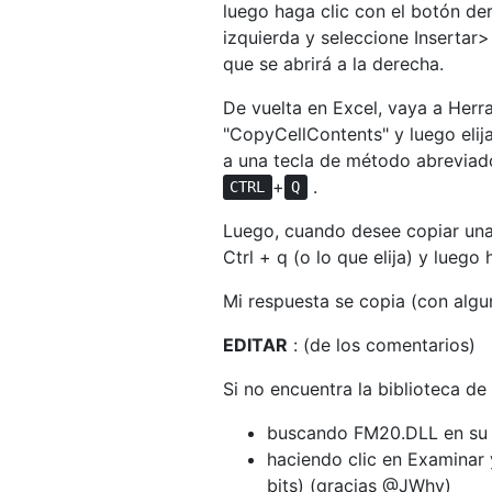
luego haga clic con el botón der
izquierda y seleccione Insertar
que se abrirá a la derecha.
De vuelta en Excel, vaya a Her
"CopyCellContents" y luego elij
a una tecla de método abrevia
+
.
CTRL
Q
Luego, cuando desee copiar una
Ctrl + q (o lo que elija) y luego
Mi respuesta se copia (con algu
EDITAR
: (de los comentarios)
Si no encuentra la biblioteca de
buscando FM20.DLL en su 
haciendo clic en Examinar
bits) (gracias @JWhy)