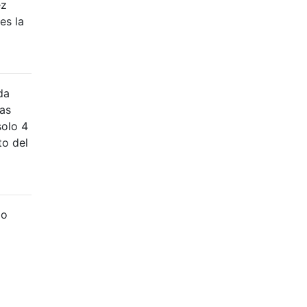
ez
es la
da
las
solo 4
to del
lo