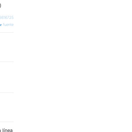
)
o3616725
fuente
 línea