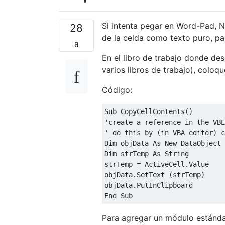
Si intenta pegar en Word-Pad, N
28
de la celda como texto puro, pa
En el libro de trabajo donde des
varios libros de trabajo), coloq
Código:
Sub CopyCellContents()

'create a reference in the VBE
' do this by (in VBA editor) c
Dim objData As New DataObject

Dim strTemp As String

strTemp = ActiveCell.Value

objData.SetText (strTemp)

objData.PutInClipboard

Para agregar un módulo estándar