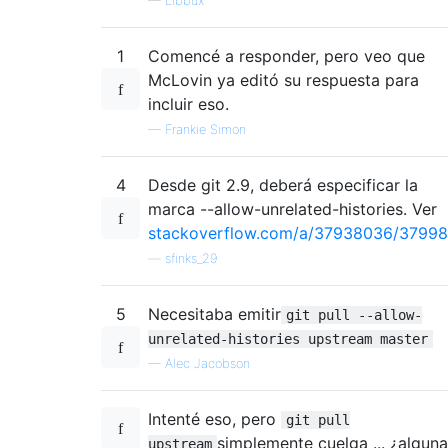
—
Libbux
1
Comencé a responder, pero veo que
McLovin ya editó su respuesta para
incluir eso.
—
Frankie Simon
4
Desde git 2.9, deberá especificar la
marca --allow-unrelated-histories. Ver
stackoverflow.com/a/37938036/3799
—
sfinks_29
5
Necesitaba emitir
git pull --allow-
unrelated-histories upstream master
—
Alec Jacobson
Intenté eso, pero
git pull
simplemente cuelga ... ¿alguna
upstream