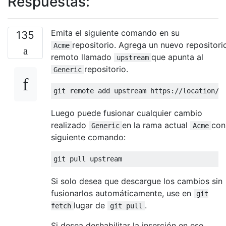
Respuestas:
Emita el siguiente comando en su
135
repositorio. Agrega un nuevo repositori
Acme
remoto llamado
que apunta al
upstream
repositorio.
Generic
Luego puede fusionar cualquier cambio
realizado
en la rama actual
con
Generic
Acme
siguiente comando:
Si solo desea que descargue los cambios sin
fusionarlos automáticamente, use en
git
lugar de
.
fetch
git pull
Si desea deshabilitar la inserción en ese