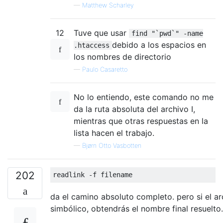
—
Matthew Scharley
12
Tuve que usar
find "`pwd`" -name
debido a los espacios en
.htaccess
los nombres de directorio
—
Paulo Casaretto
No lo entiendo, este comando no me
da la ruta absoluta del archivo I,
mientras que otras respuestas en la
lista hacen el trabajo.
—
Bjørn Otto Vasbotten
202
da el camino absoluto completo. pero si el ar
simbólico, obtendrás el nombre final resuelto.