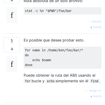
Ruta absoluta de un solo archivo:
—
kenorb
fuente
Es posible que desee probar esto.
1
for
 name 
in
/
home
/
ken
/
foo
/
bar
/*
do
done
Puede obtener la ruta del ABS usando el
bucle y
simplemente sin él
.
for
echo
find
—
fangxl mr
fuente