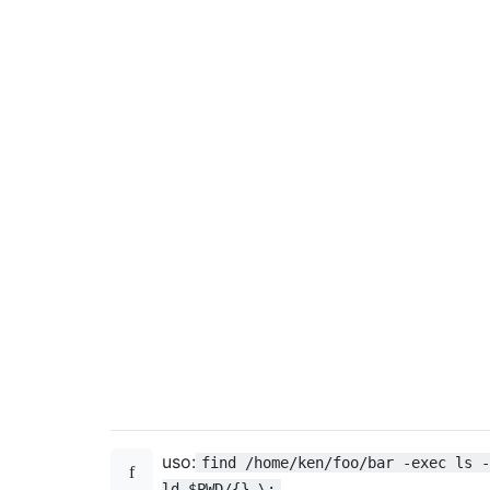
uso:
find /home/ken/foo/bar -exec ls -
ld $PWD/{} \;