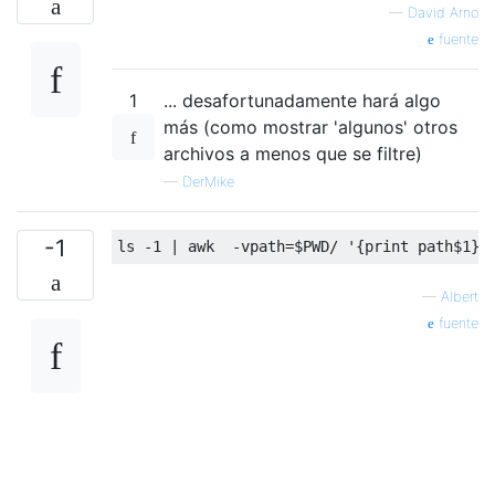
—
David Arno
fuente
1
... desafortunadamente hará algo
más (como mostrar 'algunos' otros
archivos a menos que se filtre)
—
DerMike
-1
—
Albert
fuente