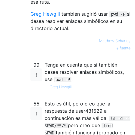
esa ruta.
Greg Hewgill
también sugirió usar
si
pwd -P
desea resolver enlaces simbólicos en su
directorio actual.
—
Matthew Scharley
fuente
99
Tenga en cuenta que si también
desea resolver enlaces simbólicos,
use
.
pwd -P
—
Greg Hewgill
55
Esto es útil, pero creo que la
respuesta de user431529 a
continuación es más válida:
ls -d -1
pero creo que
$PWD/**/*
find
también funciona (probado en
$PWD