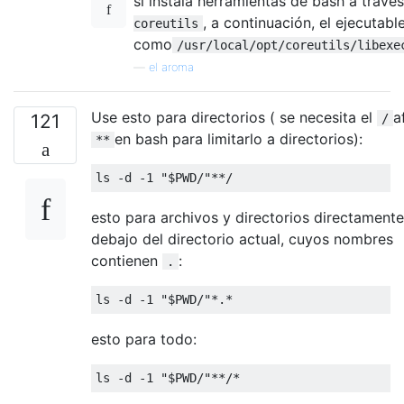
si instala herramientas de bash a travé
, a continuación, el ejecutable
coreutils
como
/usr/local/opt/coreutils/libexe
—
el aroma
Use esto para directorios ( se necesita el
a
121
/
en bash para limitarlo a directorios):
**
esto para archivos y directorios directamente
debajo del directorio actual, cuyos nombres
contienen
:
.
esto para todo: