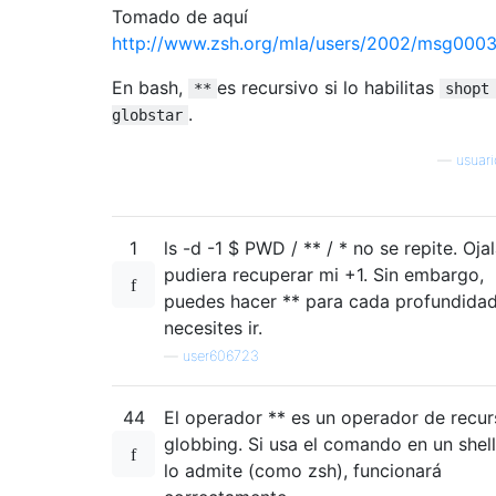
Tomado de aquí
http://www.zsh.org/mla/users/2002/msg0003
En bash,
es recursivo si lo habilitas
**
shopt
.
globstar
—
usuar
1
ls -d -1 $ PWD / ** / * no se repite. Oja
pudiera recuperar mi +1. Sin embargo,
puedes hacer ** para cada profundida
necesites ir.
—
user606723
44
El operador ** es un operador de recur
globbing. Si usa el comando en un shel
lo admite (como zsh), funcionará