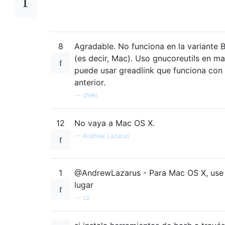
8
Agradable. No funciona en la variante 
(es decir, Mac). Uso gnucoreutils en ma
puede usar greadlink que funciona con 
anterior.
—
sheki
12
No vaya a Mac OS X.
—
Andrew Lazarus
1
@AndrewLazarus - Para Mac OS X, us
lugar
—
cz