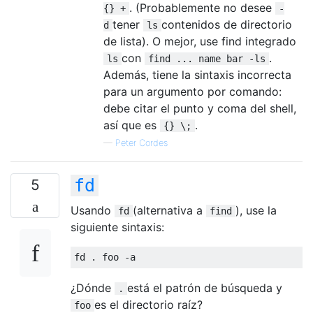
. (Probablemente no desee
{} +
-
tener
contenidos de directorio
d
ls
de lista). O mejor, use find integrado
con
.
ls
find ... name bar -ls
Además, tiene la sintaxis incorrecta
para un argumento por comando:
debe citar el punto y coma del shell,
así que es
.
{} \;
—
Peter Cordes
fd
5
Usando
(alternativa a
), use la
fd
find
siguiente sintaxis:
¿Dónde
está el patrón de búsqueda y
.
es el directorio raíz?
foo