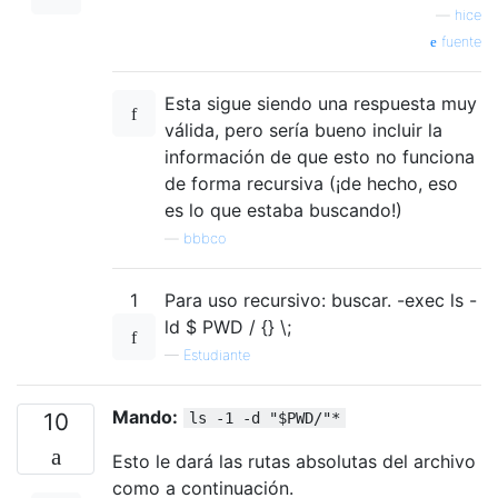
—
hice
fuente
Esta sigue siendo una respuesta muy
válida, pero sería bueno incluir la
información de que esto no funciona
de forma recursiva (¡de hecho, eso
es lo que estaba buscando!)
—
bbbco
1
Para uso recursivo: buscar. -exec ls -
ld $ PWD / {} \;
—
Estudiante
Mando:
10
ls -1 -d "$PWD/"*
Esto le dará las rutas absolutas del archivo
como a continuación.