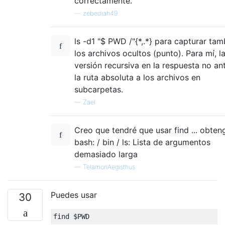
correctamente.
—
zebediah49
ls -d1 "$ PWD /"{*,.*} para capturar tam
los archivos ocultos (punto). Para mí, l
versión recursiva en la respuesta no a
la ruta absoluta a los archivos en
subcarpetas.
—
Zael
Creo que tendré que usar find ... obten
bash: / bin / ls: Lista de argumentos
demasiado larga
—
TelamonAegisthus
Puedes usar
30