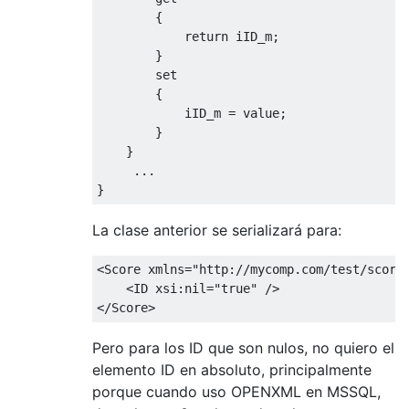
{
return
 iID_m
;
}
set
{
            iID_m 
=
value
;
}
}
...
}
La clase anterior se serializará para:
<Score
xmlns
=
"http://mycomp.com/test/score
<ID
xsi:nil
=
"true"
/>
</Score>
Pero para los ID que son nulos, no quiero el
elemento ID en absoluto, principalmente
porque cuando uso OPENXML en MSSQL,