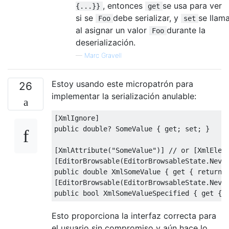
, entonces
se usa para ver
{...}}
get
si se
debe serializar, y
se llam
Foo
set
al asignar un valor
durante la
Foo
deserialización.
—
Marc Gravell
Estoy usando este micropatrón para
26
implementar la serialización anulable:
[
XmlIgnore
]
public
double
?
SomeValue
{
get
;
set
;
}
[
XmlAttribute
(
"SomeValue"
)]
// or [XmlElem
[
EditorBrowsable
(
EditorBrowsableState
.
Neve
public
double
XmlSomeValue
{
get
{
return
[
EditorBrowsable
(
EditorBrowsableState
.
Neve
public
bool
XmlSomeValueSpecified
{
get
{
Esto proporciona la interfaz correcta para
el usuario sin compromiso y aún hace lo