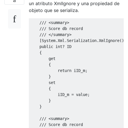
un atributo XmlIgnore y una propiedad de
objeto que se serializa.
/// <summary>
/// Score db record
/// </summary>        
[
System
.
Xml
.
Serialization
.
XmlIgnore
()]
public
int
?
 ID 
{
get
{
return
 iID_m
;
}
set
{
            iID_m 
=
value
;
}
}
/// <summary>
/// Score db record