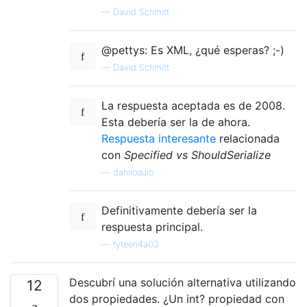
—
David Schmitt
@pettys: Es XML, ¿qué esperas? ;-)
—
David Schmitt
La respuesta aceptada es de 2008.
Esta debería ser la de ahora.
Respuesta interesante
relacionada
con
Specified vs ShouldSerialize
—
daniloquio
Definitivamente debería ser la
respuesta principal.
—
tyteen4a03
Descubrí una solución alternativa utilizando
12
dos propiedades. ¿Un int? propiedad con