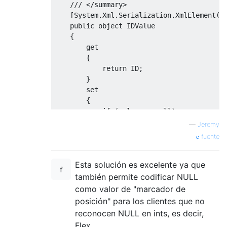
/// </summary>        
[
System
.
Xml
.
Serialization
.
XmlElement
(
"
public
object
IDValue
{
get
{
return
 ID
;
}
set
{
if
(
value
==
null
)
{
—
Jeremy
                ID 
=
null
;
fuente
}
else
if
(
value
is
int
||
value
Esta solución es excelente ya que
{
                ID 
=
(
int
)
value
;
también permite codificar NULL
}
como valor de "marcador de
else
posición" para los clientes que no
{
reconocen NULL en ints, es decir,
                ID 
=
int
.
Parse
(
value
.
ToStr
Flex.