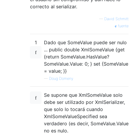
correcto al serializar.
—
David Schmitt
fuente
1
Dado que SomeValue puede ser nulo
... public double XmlSomeValue {get
{return SomeValue.HasValue?
SomeValue.Value: 0; } set {SomeValue
= value; }}
—
Doug Domeny
Se supone que XmlSomeValue solo
debe ser utilizado por XmlSerializer,
que solo lo tocará cuando
XmlSomeValueSpecified sea
verdadero (es decir, SomeValue.Value
no es nulo.