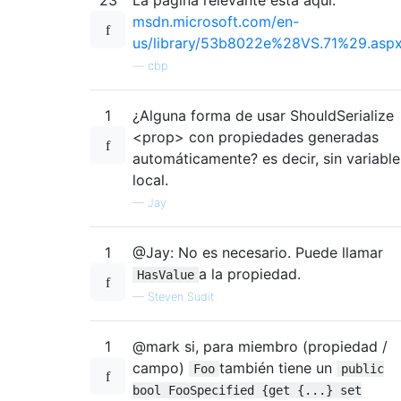
msdn.microsoft.com/en-
us/library/53b8022e%28VS.71%29.asp
—
cbp
1
¿Alguna forma de usar ShouldSerialize
<prop> con propiedades generadas
automáticamente? es decir, sin variable
local.
—
Jay
1
@Jay: No es necesario. Puede llamar
a la propiedad.
HasValue
—
Steven Sudit
1
@mark si, para miembro (propiedad /
campo)
también tiene un
Foo
public
bool FooSpecified {get {...} set