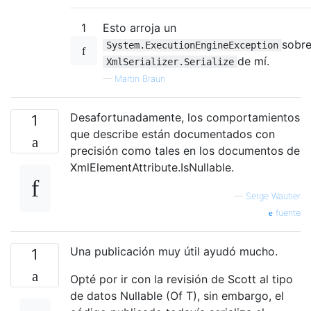
public
static
explicit
operator
 T
(
Null
{
return
 i_value
.
Value
;
}
1
Esto arroja un
public
static
implicit
operator
Nullab
sobr
System.ExecutionEngineException
{
return
new
Nullable
<
T
>(
i_value
);
de mí.
XmlSerializer.Serialize
public
override
bool
Equals
(
object
 i_o
—
Martin Braun
{
if
(!
HasValue
)
Desafortunadamente, los comportamientos
1
return
(
i_other 
==
null
);
que describe están documentados con
if
(
i_other 
==
null
)
precisión como tales en los documentos de
return
false
;
XmlElementAttribute.IsNullable.
return
 _value
.
Equals
(
i_other
);
}
—
Serge Wautier
public
override
int
GetHashCode
()
fuente
{
if
(!
HasValue
)
Una publicación muy útil ayudó mucho.
1
return
0
;
return
 _value
.
GetHashCode
();
Opté por ir con la revisión de Scott al tipo
}
de datos Nullable (Of T), sin embargo, el