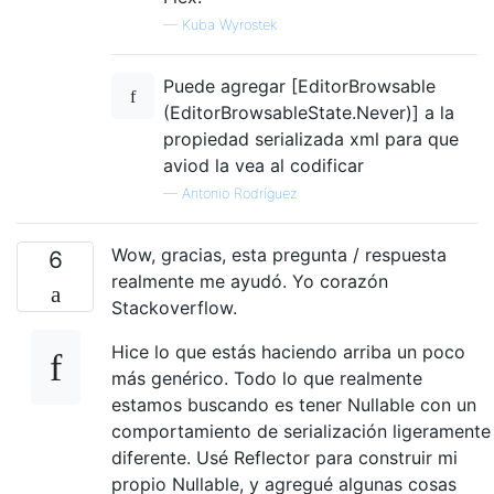
}
—
Kuba Wyrostek
}
}
Puede agregar [EditorBrowsable
(EditorBrowsableState.Never)] a la
propiedad serializada xml para que
aviod la vea al codificar
—
Antonio Rodríguez
Wow, gracias, esta pregunta / respuesta
6
realmente me ayudó. Yo corazón
Stackoverflow.
Hice lo que estás haciendo arriba un poco
más genérico. Todo lo que realmente
estamos buscando es tener Nullable con un
comportamiento de serialización ligeramente
diferente. Usé Reflector para construir mi
propio Nullable, y agregué algunas cosas