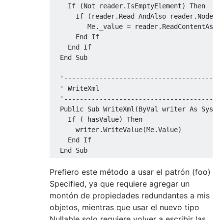
If
(
Not
 reader
.
IsEmptyElement
)
Then
If
(
reader
.
Read
AndAlso
 reader
.
NodeT
Me
.
_value 
=
 reader
.
ReadContentAs
(
End
If
End
If
End
Sub
'---------------------------------------
  '
WriteXml
'---------------------------------------
  Public Sub WriteXml(ByVal writer As Syst
    If (_hasValue) Then
      writer.WriteValue(Me.Value)
    End If
  End Sub
Prefiero este método a usar el patrón (foo)
Specified, ya que requiere agregar un
montón de propiedades redundantes a mis
objetos, mientras que usar el nuevo tipo
Nullable solo requiere volver a escribir las