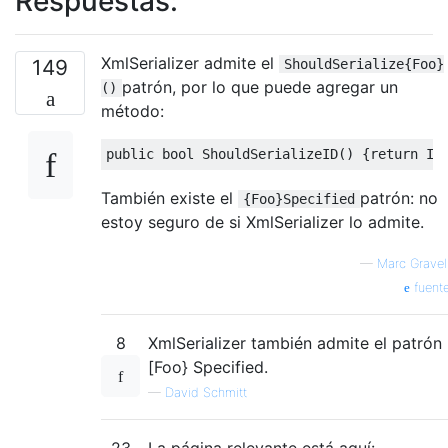
Respuestas:
XmlSerializer admite el
149
ShouldSerialize{Foo}
patrón, por lo que puede agregar un
()
método:
public
bool
ShouldSerializeID
()
{
return
 ID
También existe el
patrón: no
{Foo}Specified
estoy seguro de si XmlSerializer lo admite.
—
Marc Gravel
fuent
8
XmlSerializer también admite el patrón
[Foo} Specified.
—
David Schmitt
23
La página relevante está aquí: