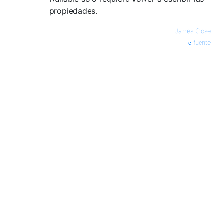
propiedades.
—
James Close
fuente