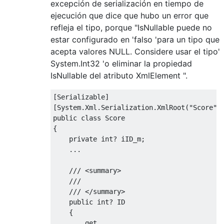
excepción de serialización en tiempo de
ejecución que dice que hubo un error que
refleja el tipo, porque "IsNullable puede no
estar configurado en 'falso 'para un tipo que
acepta valores NULL. Considere usar el tipo'
System.Int32 'o eliminar la propiedad
IsNullable del atributo XmlElement ".
[
Serializable
]
[
System
.
Xml
.
Serialization
.
XmlRoot
(
"Score"
,
public
class
Score
{
private
int
?
 iID_m
;
...
/// <summary>
/// 
/// </summary>        
public
int
?
 ID 
{
get