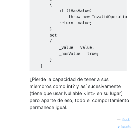
{
if
(!
HasValue
)
throw
new
InvalidOperation
return
 _value
;
}
set
{
            _value 
=
value
;
            _hasValue 
=
true
;
}
}
[
XmlIgnore
]
¿Pierde la capacidad de tener a sus
public
bool
HasValue
miembros como int? y así sucesivamente
{
get
{
return
 _hasValue
;
}
}
(tiene que usar Nullable <int> en su lugar)
pero aparte de eso, todo el comportamiento
public
 T 
GetValueOrDefault
()
permanece igual.
{
return
 _value
;
}
public
 T 
GetValueOrDefault
(
T i_default
—
Scob
{
return
HasValue
?
 _value 
:
 i_def
fuent