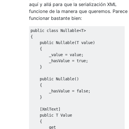
aquí y allá para que la serialización XML
funcione de la manera que queremos. Parece
funcionar bastante bien:
public
class
Nullable
<
T
>
{
public
Nullable
(
T 
value
)
{
        _value 
=
value
;
        _hasValue 
=
true
;
}
public
Nullable
()
{
        _hasValue 
=
false
;
}
[
XmlText
]
public
 T 
Value
{
get