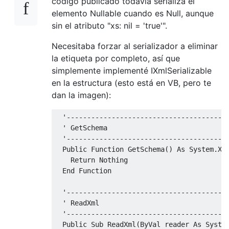
código publicado todavía serializa el
public
override
string
ToString
()
{
elemento Nullable cuando es Null, aunque
if
(!
HasValue
)
sin el atributo "xs: nil = 'true'".
return
""
;
return
 _value
.
ToString
();
Necesitaba forzar al serializador a eliminar
}
la etiqueta por completo, así que
simplemente implementé IXmlSerializable
bool
 _hasValue
;
en la estructura (esto está en VB, pero te
    T    _value
;
dan la imagen):
}
'---------------------------------------
  '
GetSchema
'---------------------------------------
  Public Function GetSchema() As System.Xm
    Return Nothing
  End Function
  '
---------------------------------------
' ReadXml
  '
---------------------------------------
Public
Sub
ReadXml
(
ByVal
 reader 
As
Syste