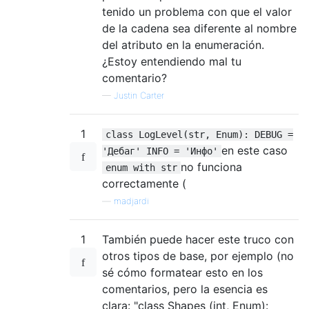
tenido un problema con que el valor
de la cadena sea diferente al nombre
del atributo en la enumeración.
¿Estoy entendiendo mal tu
comentario?
—
Justin Carter
1
class LogLevel(str, Enum): DEBUG =
en este caso
'Дебаг' INFO = 'Инфо'
no funciona
enum with str
correctamente (
—
madjardi
1
También puede hacer este truco con
otros tipos de base, por ejemplo (no
sé cómo formatear esto en los
comentarios, pero la esencia es
clara: "class Shapes (int, Enum):