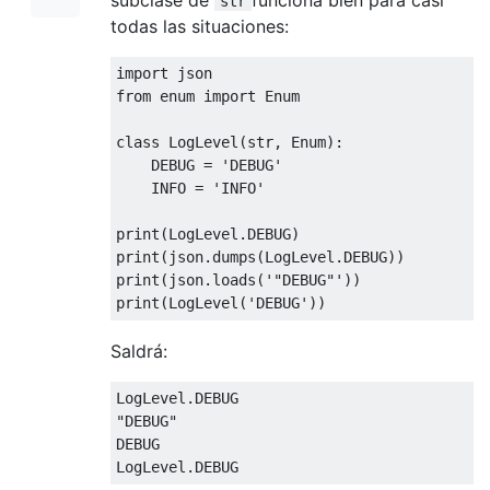
str
todas las situaciones:
import
from
 enum 
import
 Enum

class
LogLevel
(
str, Enum
):
    DEBUG = 
'DEBUG'
    INFO = 
'INFO'
print(LogLevel.DEBUG)

print(json.dumps(LogLevel.DEBUG))

print(json.loads(
'"DEBUG"'
))

print(LogLevel(
'DEBUG'
Saldrá:
"DEBUG"
DEBUG
