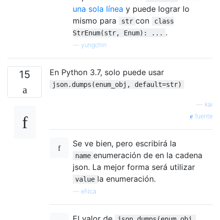
una sola línea
y puede lograr lo
mismo para
con
str
class
.
StrEnum(str, Enum): ...
—
yungchin
En Python 3.7, solo puede usar
15
json.dumps(enum_obj, default=str)
—
kai
fuente
Se ve bien, pero escribirá la
enumeración de en la cadena
name
json. La mejor forma será utilizar
la enumeración.
value
—
eNca
El valor de
json.dumps(enum_obj,