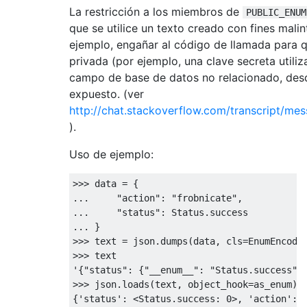
La restricción a los miembros de
PUBLIC_ENUM
que se utilice un texto creado con fines mali
ejemplo, engañar al código de llamada para 
privada (por ejemplo, una clave secreta utiliz
campo de base de datos no relacionado, des
expuesto. (ver
http://chat.stackoverflow.com/transcript/
).
Uso de ejemplo:
>>> 
... 
"action"
: 
"frobnicate"
... 
"status"
... 
>>> 
>>> 
'{"status": {"__enum__": "Status.success"}
>>> 
json.loads(text, object_hook=as_enum)

{
'status'
: <Status.success: 
0
>, 
'action'
: 