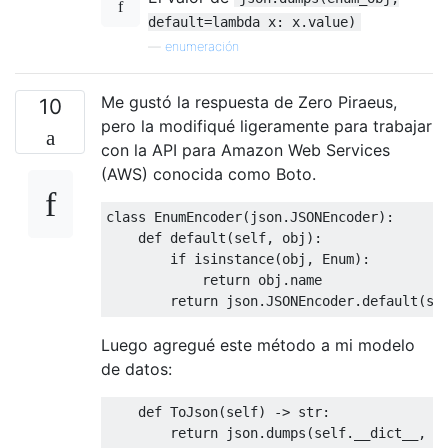
default=lambda x: x.value)
—
enumeración
Me gustó la respuesta de Zero Piraeus,
10
pero la modifiqué ligeramente para trabajar
con la API para Amazon Web Services
(AWS) conocida como Boto.
class
EnumEncoder
(
json.JSONEncoder
):
def
default
(
self, obj
):
if
 isinstance(obj, Enum):

return
 obj.name

return
Luego agregué este método a mi modelo
de datos:
def
ToJson
(
self
) -> str:
return
 json.dumps(self.__dict__, c