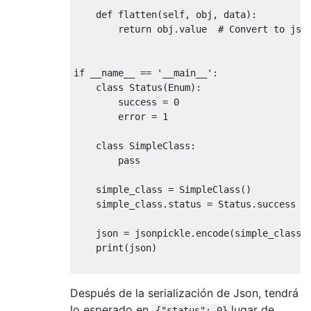
def
flatten
(
self, obj, data
):
return
 obj.value  
# Convert to jso
if
 __name__ == 
'__main__'
:

class
Status
(
Enum
):
        success = 
0
        error = 
1
class
SimpleClass
:
pass
    simple_class = SimpleClass()

    simple_class.status = Status.success

    json = jsonpickle.encode(simple_class,
    print(json)

Después de la serialización de Json, tendrá
lo esperado en
lugar de
{"status": 0}