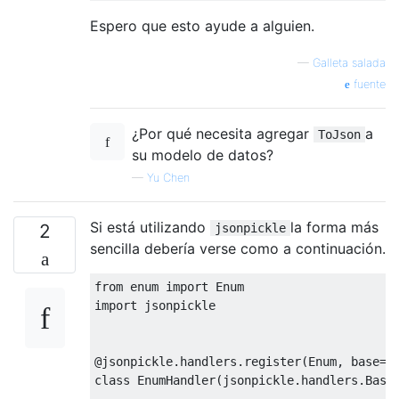
Espero que esto ayude a alguien.
—
Galleta salada
fuente
¿Por qué necesita agregar
a
ToJson
su modelo de datos?
—
Yu Chen
Si está utilizando
la forma más
2
jsonpickle
sencilla debería verse como a continuación.
from
 enum 
import
import
 jsonpickle

@jsonpickle.handlers.register(Enum, base=T
class
EnumHandler
(
jsonpickle.handlers.Base