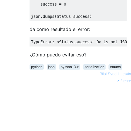
    success = 
0
da como resultado el error:
TypeError: <Status.success: 
0
> 
is
not
¿Cómo puedo evitar eso?
python
json
python-3.x
serialization
enums
—
Bilal Syed Hussain
fuente