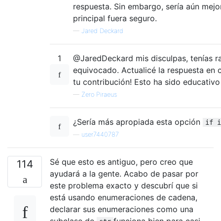
respuesta. Sin embargo, sería aún mejo
principal fuera seguro.
—
Jared Deckard
1
@JaredDeckard mis disculpas, tenías r
equivocado. Actualicé la respuesta en 
tu contribución! Esto ha sido educativo
—
Zero Piraeus
¿Sería más apropiada esta opción
if i
—
user7440787
Sé que esto es antiguo, pero creo que
114
ayudará a la gente. Acabo de pasar por
este problema exacto y descubrí que si
está usando enumeraciones de cadena,
declarar sus enumeraciones como una
subclase de
funciona bien para casi