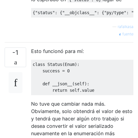
{
"status"
: {
"__objclass__"
: {
"py/type"
: 
"_
—
rafalkasa
fuente
Esto funcionó para mí:
-1
class
Status
(
Enum
):
    success = 
0
def
__json__
(
self
):
return
No tuve que cambiar nada más.
Obviamente, solo obtendrá el valor de esto
y tendrá que hacer algún otro trabajo si
desea convertir el valor serializado
nuevamente en la enumeración más