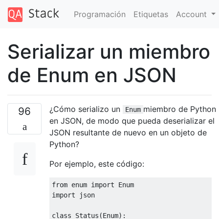
Programación
Etiquetas
Account
Serializar un miembro
de Enum en JSON
¿Cómo serializo un
miembro de Python
96
Enum
en JSON, de modo que pueda deserializar el
JSON resultante de nuevo en un objeto de
Python?
Por ejemplo, este código:
from
 enum 
import
import
 json

class
Status
(
Enum
):