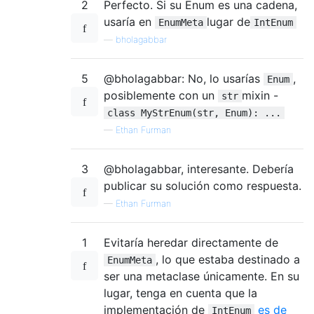
2
Perfecto. Si su Enum es una cadena,
usaría en
lugar de
EnumMeta
IntEnum
—
bholagabbar
5
@bholagabbar: No, lo usarías
,
Enum
posiblemente con un
mixin -
str
class MyStrEnum(str, Enum): ...
—
Ethan Furman
3
@bholagabbar, interesante. Debería
publicar su solución como respuesta.
—
Ethan Furman
1
Evitaría heredar directamente de
, lo que estaba destinado a
EnumMeta
ser una metaclase únicamente. En su
lugar, tenga en cuenta que la
implementación de
es de
IntEnum