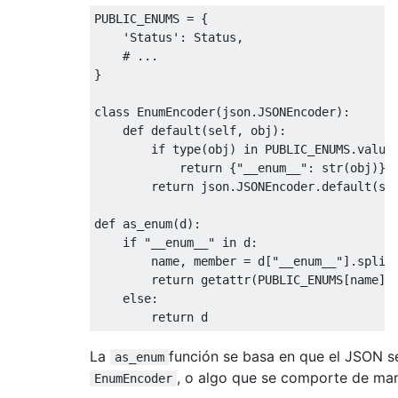
PUBLIC_ENUMS = {

'Status'
: Status,

# ...
}

class
EnumEncoder
(
json.JSONEncoder
):
def
default
(
self, obj
):
if
 type(obj) 
in
 PUBLIC_ENUMS.values
return
 {
"__enum__"
: str(obj)}

return
 json.JSONEncoder.default(sel
def
as_enum
(
d
):
if
"__enum__"
in
 d:

        name, member = d[
"__enum__"
].split
return
 getattr(PUBLIC_ENUMS[name], 
else
:

return
La
función se basa en que el JSON s
as_enum
, o algo que se comporte de man
EnumEncoder