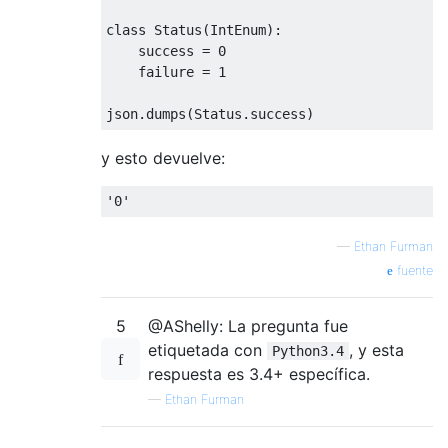
class
Status
(
IntEnum
):
    success = 
0
    failure = 
1
y esto devuelve:
'0'
—
Ethan Furman
fuente
5
@AShelly: La pregunta fue
etiquetada con
, y esta
Python3.4
respuesta es 3.4+ específica.
—
Ethan Furman