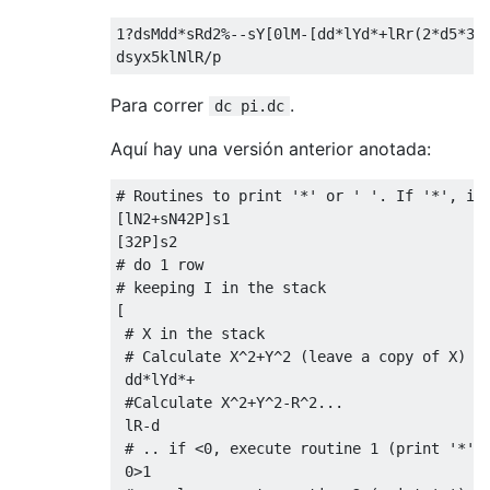
1?dsMdd*sRd2%--sY[0lM-[dd*lYd*+lRr(2*d5*32+
Para correr
.
dc pi.dc
Aquí hay una versión anterior anotada:
# Routines to print '*' or ' '. If '*', inc
[lN2+sN42P]s1

[32P]s2

# do 1 row

# keeping I in the stack

[

 # X in the stack

 # Calculate X^2+Y^2 (leave a copy of X)

 dd*lYd*+ 

 #Calculate X^2+Y^2-R^2...

 lR-d

 # .. if <0, execute routine 1 (print '*')

 0>1
