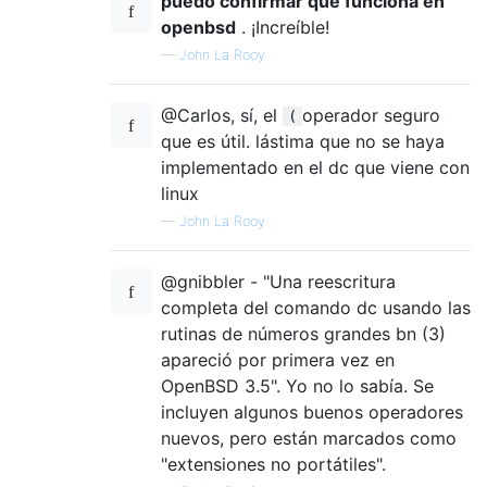
puedo confirmar que funciona en
# main loop

openbsd
. ¡Increíble!
# Push Input value

—
John La Rooy
[Input:]n?

# Initialize registers

# M=rows

@Carlos, sí, el
operador seguro
(
d sM

que es útil. lástima que no se haya
# Y=1-(M-(M%2))

implementado en el dc que viene con
dd2%-1r-sY

linux
# R=M^2

—
John La Rooy
d*sR

# N=0

0sN

@gnibbler - "Una reescritura
[Output:]p

completa del comando dc usando las
# Main routine

rutinas de números grandes bn (3)
lyx

apareció por primera vez en
# Print value of PI, N/R

OpenBSD 3.5". Yo no lo sabía. Se
incluyen algunos buenos operadores
nuevos, pero están marcados como
"extensiones no portátiles".