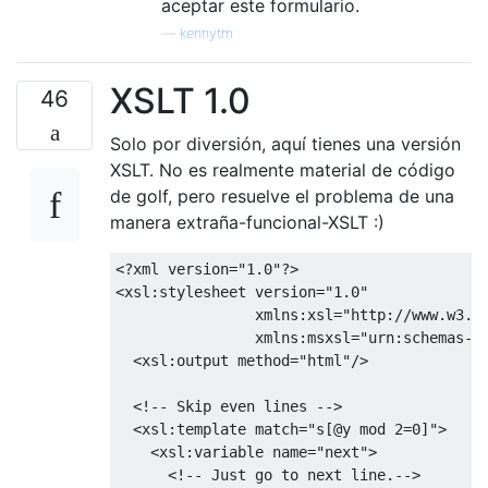
aceptar este formulario.
—
kennytm
XSLT 1.0
46
Solo por diversión, aquí tienes una versión
XSLT. No es realmente material de código
de golf, pero resuelve el problema de una
manera extraña-funcional-XSLT :)
<?xml version="1.0"?>

<xsl:stylesheet version="1.0"

                xmlns:xsl="http://www.w3.or
                xmlns:msxsl="urn:schemas-mi
  <xsl:output method="html"/>

  <!-- Skip even lines -->

  <xsl:template match="s[@y mod 2=0]">

    <xsl:variable name="next">

      <!-- Just go to next line.-->
