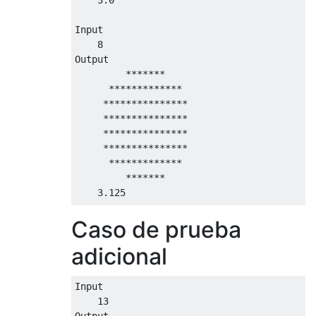
Input

    8

Output

         *******     

      *************  

     *************** 

     *************** 

     *************** 

     *************** 

      *************  

         *******     

    3.125

Caso de prueba
Input

    10

adicional
Output

          *********      

       ***************   

Input

      *****************  

    13

     ******************* 

Output
