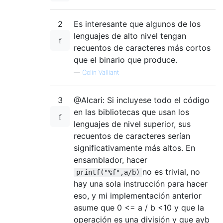
    jae y

    or al,bl

2
Es interesante que algunos de los
    add bp,2

lenguajes de alto nivel tengan
  y:int 29h

recuentos de caracteres más cortos
    dec cl

    jnz c

que el binario que produce.
    mov al,bl

—
Colin Valliant
    int 29h

    mov al,13

3
@Alcari: Si incluyese todo el código
    int 29h

    sub ch,2

en las bibliotecas que usan los
    jnc x

lenguajes de nivel superior, sus
    mov ax,bp

recuentos de caracteres serían
    cwd

significativamente más altos. En
    mov cl,7

ensamblador, hacer
  e:div di

no es trivial, no
printf("%f",a/b)
    cmp cl,6

hay una sola instrucción para hacer
    jne z

    pusha

eso, y mi implementación anterior
    mov al,46

asume que 0 <= a / b <10 y que la
    int 29h

operación es una división y que ayb