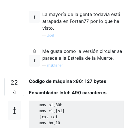
La mayoría de la gente todavía está
atrapada en Fortan77 por lo que he
visto.
—
Joel
8
Me gusta cómo la versión circular se
parece a la Estrella de la Muerte.
—
mskfisher
Código de máquina x86: 127 bytes
22
Ensamblador Intel: 490 caracteres
    mov si,80h

    mov cl,[si]

    jcxz ret

    mov bx,10
