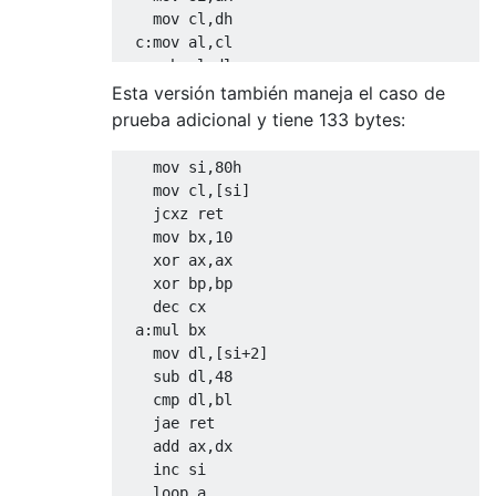
    mov cl,dh

  c:mov al,cl

    sub al,dl

    imul al

Esta versión también maneja el caso de
    add ax,si

prueba adicional y tiene 133 bytes:
    cmp ax,di

    mov al,32

    mov si,80h

    ja y

    mov cl,[si]

    or al,bl

    jcxz ret

    add bp,2

    mov bx,10

  y:int 29h

    xor ax,ax

    dec cl

    xor bp,bp

    jnz c

    dec cx

    mov al,bl

  a:mul bx

    int 29h

    mov dl,[si+2]

    mov al,13

    sub dl,48

    int 29h

    cmp dl,bl

    sub ch,2

    jae ret

    jnc x

    add ax,dx

    mov ax,bp

    inc si

    cwd

    loop a
