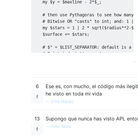
    my $y = $maxline - 2*$_;

    # then use Pythagoras to see how many s
    # Bitwise OR "casts" to int; and: 1 | i
    my $stars = 1 | 2 * sqrt($radius**2-$y*
    $surface += $stars;    

    # $" = $LIST_SEPARATOR: default is a sp
    # Print indentation + stars 

    # (newline is printed automatically by 
    say $" x ($radius - $stars/2) . '*' x $
}

6
Ese es, con mucho, el código más ilegi
# Approximation of Pi based on surface area
he visto en toda mi vida
—
Chris Marisic
13
Supongo que nunca has visto APL ento
—
Peter Wone