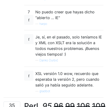
    <pre>

      <xsl:apply-templates select="msxsl:no
7
No puedo creer que hayas dicho
    </pre>

"abierto ... IE"
  </xsl:template>

—
harpo
Je, sí, en el pasado, solo teníamos IE
y XML con XSLT era la solución a
todos nuestros problemas. ¡Buenos
viejos tiempos! :)
—
Danko Durbić
XSL versión 1.0 wow, recuerdo que
esperaba la versión 2, pero cuando
salió ya había seguido adelante.
—
gradbot
Perl,
95
96
99
106
109
35