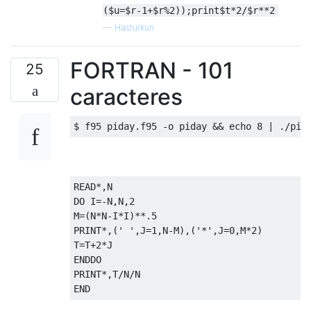
($u=$r-1+$r%2));print$t*2/$r**2
—
Hasturkun
FORTRAN - 101
25
caracteres
READ*,N

DO I=-N,N,2

M=(N*N-I*I)**.5

PRINT*,(' ',J=1,N-M),('*',J=0,M*2)

T=T+2*J

ENDDO

PRINT*,T/N/N
