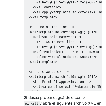
      <s R="{@R}" y="{@y+1}" x="{-@R}" area
    </xsl:variable>

    <xsl:apply-templates select="msxsl:node
  </xsl:template>

  <!-- End of the line?-->

  <xsl:template match="s[@x &gt; @R]">

    <xsl:variable name="next">

      <!-- Go to next line.-->

      <s R="{@R}" y="{@y+1}" x="{-@R}" area
    </xsl:variable><!-- Print LF-->&#10;<xs
      select="msxsl:node-set($next)"/>

  </xsl:template>

  <!-- Are we done? -->

  <xsl:template match="s[@y &gt; @R]">

    <!-- Print PI approximation -->

    <xsl:value-of select="2*@area div @R di
  </xsl:template>

Si desea probarlo, guárdelo como
  <!-- Everything not matched above -->

y abra el siguiente archivo XML en
pi.xslt