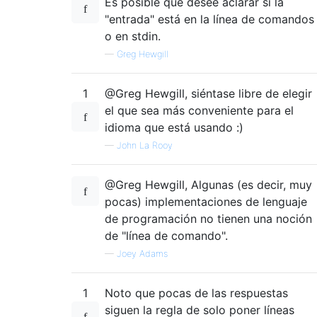
Es posible que desee aclarar si la
"entrada" está en la línea de comandos
o en stdin.
—
Greg Hewgill
1
@Greg Hewgill, siéntase libre de elegir
el que sea más conveniente para el
idioma que está usando :)
—
John La Rooy
@Greg Hewgill, Algunas (es decir, muy
pocas) implementaciones de lenguaje
de programación no tienen una noción
de "línea de comando".
—
Joey Adams
1
Noto que pocas de las respuestas
siguen la regla de solo poner líneas