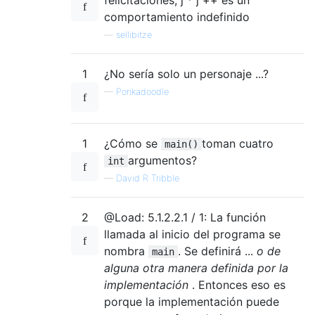
comportamiento indefinido
—
sellibitze
1
¿No sería solo un personaje ...?
—
Ponkadoodle
1
¿Cómo se
toman cuatro
main()
argumentos?
int
—
David R Tribble
2
@Load: 5.1.2.2.1 / 1: La función
llamada al inicio del programa se
nombra
. Se definirá ...
o de
main
alguna otra manera definida por la
implementación
. Entonces eso es
porque la implementación puede