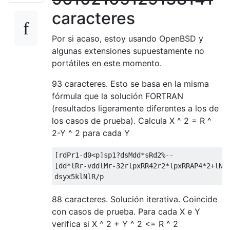
caracteres
Por si acaso, estoy usando OpenBSD y
algunas extensiones supuestamente no
portátiles en este momento.
93 caracteres. Esto se basa en la misma
fórmula que la solución FORTRAN
(resultados ligeramente diferentes a los de
los casos de prueba). Calcula X ^ 2 = R ^
2-Y ^ 2 para cada Y
[rdPr1-d0<p]sp1?dsMdd*sRd2%--

[dd*lRr-vddlMr-32rlpxRR42r2*lpxRRAP4*2+lN+s
88 caracteres. Solución iterativa. Coincide
con casos de prueba. Para cada X e Y
verifica si X ^ 2 + Y ^ 2 <= R ^ 2