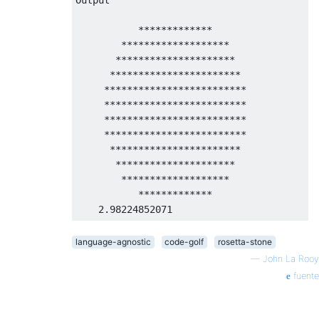
     ******************* 

     ******************* 

           *************       

     ******************* 

        *******************    

      *****************  

       *********************   

       ***************   

      ***********************  

          *********      

     ************************* 

     ************************* 

     ************************* 

     ************************* 

      ***********************  

       *********************   

        *******************    

           *************                   
language-agnostic
code-golf
rosetta-stone
—
John La Rooy
fuente