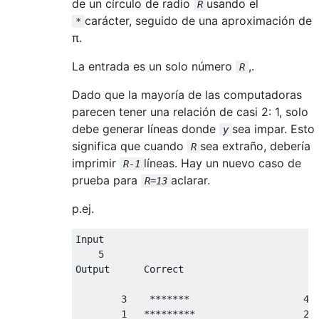
de un círculo de radio
usando el
R
carácter, seguido de una aproximación de
*
π.
La entrada es un solo número
,.
R
Dado que la mayoría de las computadoras
parecen tener una relación de casi 2: 1, solo
debe generar líneas donde
sea ​​impar. Esto
y
significa que cuando
sea ​​extraño, debería
R
imprimir
líneas. Hay un nuevo caso de
R-1
prueba para
aclarar.
R=13
p.ej.
Input

    5

Output      Correct                        
        3    *******                    4  
        1   *********                   2  