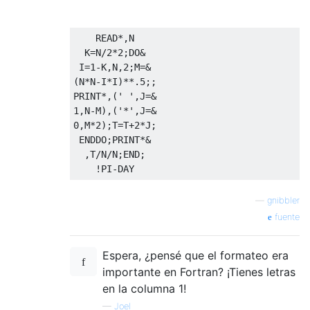
    READ*,N

  K=N/2*2;DO&

 I=1-K,N,2;M=&

(N*N-I*I)**.5;;

PRINT*,(' ',J=&

1,N-M),('*',J=&

0,M*2);T=T+2*J;

 ENDDO;PRINT*&

  ,T/N/N;END;

—
gnibbler
fuente
Espera, ¿pensé que el formateo era
importante en Fortran? ¡Tienes letras
en la columna 1!
—
Joel