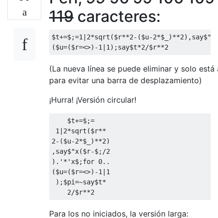
119
caracteres:
$t+=$;=1|2*sqrt($r**2-($u-2*$_)**2),say$"x(
(La nueva línea se puede eliminar y solo está 
para evitar una barra de desplazamiento)
¡Hurra! ¡Versión circular!
    $t+=$;=

 1|2*sqrt($r**

2-($u-2*$_)**2)

,say$"x($r-$;/2

).'*'x$;for 0..

($u=($r=<>)-1|1

 );$pi=~say$t*

Para los no iniciados, la versión larga: