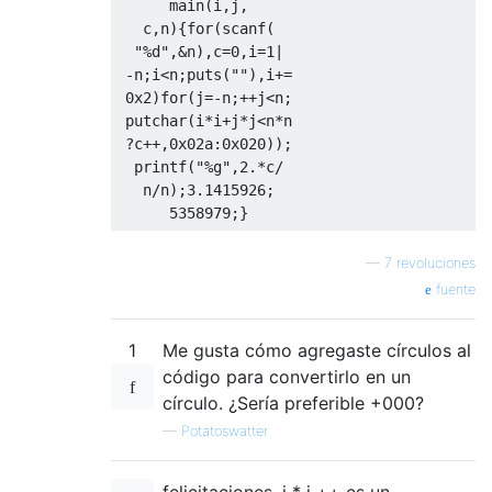
      main(i,j,

   c,n){for(scanf(

  "%d",&n),c=0,i=1|

 -n;i<n;puts(""),i+=

 0x2)for(j=-n;++j<n;

 putchar(i*i+j*j<n*n

 ?c++,0x02a:0x020));

  printf("%g",2.*c/

   n/n);3.1415926;

—
7 revoluciones
fuente
1
Me gusta cómo agregaste círculos al
código para convertirlo en un
círculo. ¿Sería preferible +000?
—
Potatoswatter
felicitaciones, j * j ++ es un