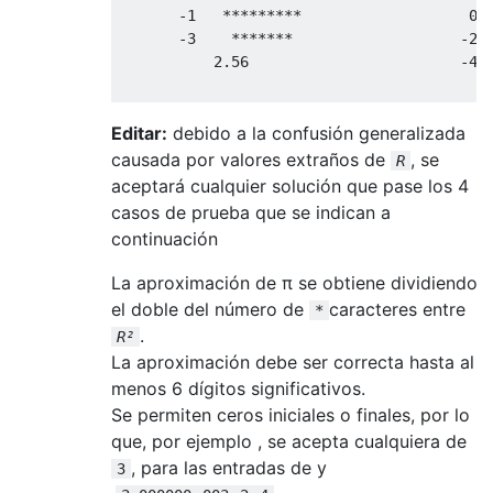
       -1   *********                   0  
       -3    *******                   -2  
           2.56                        -4  
Editar:
debido a la confusión generalizada
causada por valores extraños de
, se
R
aceptará cualquier solución que pase los 4
casos de prueba que se indican a
continuación
La aproximación de π se obtiene dividiendo
el doble del número de
caracteres entre
*
.
R²
La aproximación debe ser correcta hasta al
menos 6 dígitos significativos.
Se permiten ceros iniciales o finales, por lo
que, por ejemplo , se acepta cualquiera de
, para las entradas de y
3