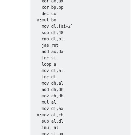
    xor ax,ax

    xor bp,bp

    dec cx

  a:mul bx

    mov dl,[si+2]

    sub dl,48

    cmp dl,bl

    jae ret

    add ax,dx

    inc si

    loop a

    mov dl,al

    inc dl

    mov dh,al

    add dh,dh

    mov ch,dh

    mul al

    mov di,ax

  x:mov al,ch

    sub al,dl

    imul al

    mov si,ax
