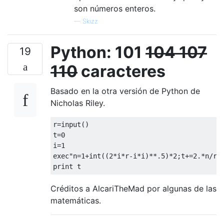
    popa

son números enteros.
  z:add al,48

—
Skizz
    int 29h

    mov ax,bx

    mul dx

Python: 101
104
107
19
    jz ret

    dec cl

110
caracteres
    jnz e

Basado en la otra versión de Python de
Nicholas Riley.
r=input()

t=0

i=1

exec"n=1+int((2*i*r-i*i)**.5)*2;t+=2.*n/r/r
Créditos a AlcariTheMad por algunas de las
matemáticas.