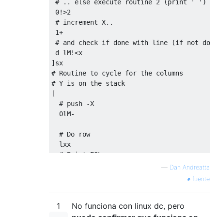
 # .. else execute routine 2 (print ' ')

 0!>2 

 # increment X..

 1+

 # and check if done with line (if not done
 d lM!<x

]sx

# Routine to cycle for the columns

# Y is on the stack

[

  # push -X

  0lM- 

  # Do row

  lxx 

  # Print EOL

  10P

—
Dan Andreatta
  # Increment Y and save it, leaving 2 copi
fuente
  lY 2+ dsY 

  # Check for stop condition

1
No funciona con linux dc, pero
  lM >y

]sy
