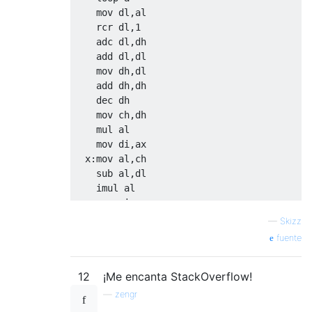
    mov cl,7

    mov dl,al

  e:div di

    rcr dl,1

    cmp cl,6

    adc dl,dh

    jne z

    add dl,dl

    pusha

    mov dh,dl

    mov al,46

    add dh,dh

    int 29h

    dec dh

    popa

    mov ch,dh

  z:add al,48

    mul al

    int 29h

    mov di,ax

    mov ax,bx

  x:mov al,ch

    mul dx

    sub al,dl

    jz ret

    imul al

    dec cl

    mov si,ax

    jnz e

    mov cl,dh

—
Skizz
  c:mov al,cl

fuente
    sub al,dl

    imul al

12
¡Me encanta StackOverflow!
    add ax,si

    cmp ax,di

—
zengr
    mov al,32
