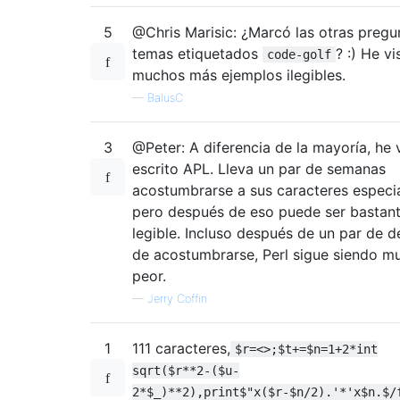
5
@Chris Marisic: ¿Marcó las otras pregu
temas etiquetados
? :) He vi
code-golf
muchos más ejemplos ilegibles.
—
BalusC
3
@Peter: A diferencia de la mayoría, he 
escrito APL. Lleva un par de semanas
acostumbrarse a sus caracteres especia
pero después de eso puede ser bastan
legible. Incluso después de un par de 
de acostumbrarse, Perl sigue siendo m
peor.
—
Jerry Coffin
1
111 caracteres,
$r=<>;$t+=$n=1+2*int
sqrt($r**2-($u-
2*$_)**2),print$"x($r-$n/2).'*'x$n.$/