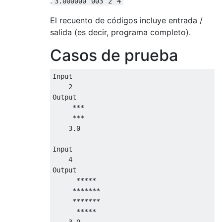
.
3.000000
003
2
4
El recuento de códigos incluye entrada /
salida (es decir, programa completo).
Casos de prueba
Input

    2

Output

     *** 

     *** 

    3.0

Input

    4

Output

      *****  

     ******* 

     ******* 

      *****  

    3.0
