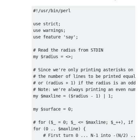
#!/usr/bin/perl

use strict;

use warnings;

use feature 'say';

# Read the radius from STDIN

my $radius = <>;

# Since we're only printing asterisks on li
# the number of lines to be printed equals 
# or (radius + 1) if the radius is an odd n
# Note: we're always printing an even numbe
my $maxline = ($radius - 1) | 1;

my $surface = 0;

# for ($_ = 0; $_ <= $maxline; $_++), if yo
for (0 .. $maxline) {

    # First turn 0 ... N-1 into -(N/2) ... 