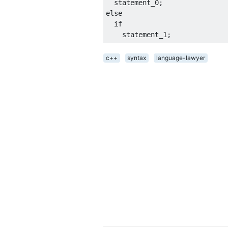
  statement_0
;
else
if
    statement_1
;
c++
syntax
language-lawyer