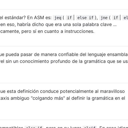
 el estándar? En ASM es:
(
|
),
(
|
jeq
if
else if
jne
if
e
en eso, habría dicho que era una sola palabra clave ...
camente, pero sí en cuanto a instrucciones.
 pueda pasar de manera confiable del lenguaje ensambla
vel sin un conocimiento profundo de la gramática que se us
ue esta definición conduce potencialmente al maravilloso
taxis ambiguo "colgando más" al definir la gramática en el
compatibles
, pero en su lugar
. En esos idio