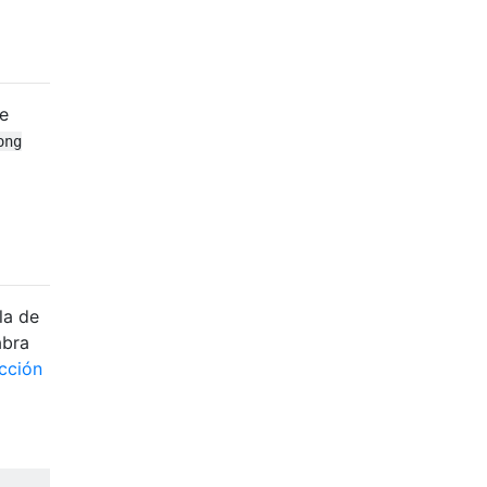
ne
ong
la de
abra
cción