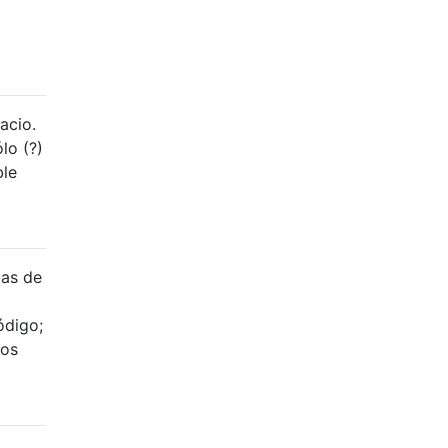
acio.
lo (?)
ble
das de
ódigo;
los