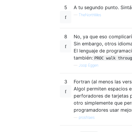
5
A tu segundo punto. Sint
—
TheNorthWes
8
No, ya que eso complicarí
Sin embargo, otros idiom
El lenguaje de programaci
también:
PROC walk throug
—
Joop Eggen
3
Fortran (al menos las vers
Algol permiten espacios e
perforadores de tarjetas 
otro simplemente que perm
programadores usar mejor
—
prosfilaes