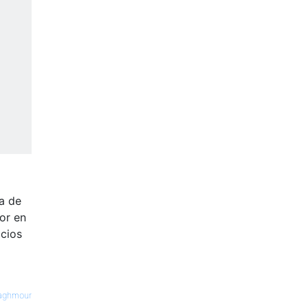
a de
or en
acios
Yaghmour