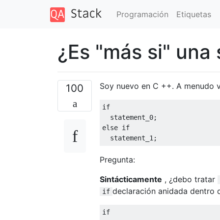
Programación
Etiquetas
¿Es "más si" una 
Soy nuevo en C ++. A menudo ve
100
if
  statement_0
;
else
if
  statement_1
;
Pregunta:
Sintácticamente
, ¿debo tratar
declaración anidada dentro d
if
if