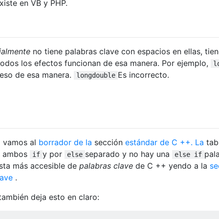
xiste en VB y PHP.
ialmente
no tiene palabras clave con espacios en ellas, tie
todos los efectos funcionan de esa manera. Por ejemplo,
l
r eso de esa manera.
Es incorrecto.
longdouble
i vamos al
borrador de la
sección
estándar de C ++. La
tab
a ambos
y por
separado y no hay una
pal
if
else
else if
ista más accesible de
palabras clave
de C ++ yendo a la
se
lave
.
también deja esto en claro: