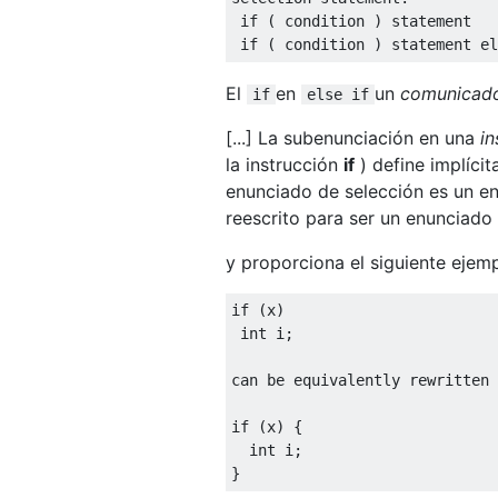
if
(
 condition 
)
 statement
if
(
 condition 
)
 statement 
el
El
en
un
comunicad
if
else if
[...] La subenunciación en una
in
la instrucción
if
) define implíci
enunciado de selección es un e
reescrito para ser un enunciado
y proporciona el siguiente ejemp
if
(
x
)
int
 i
;
can be equivalently rewritten 
if
(
x
)
{
int
 i
;
}