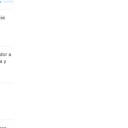
fuente
lse
dor a
a y
mas,