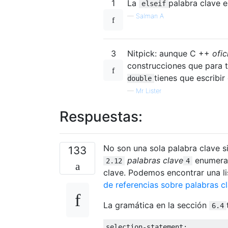
1
La
palabra clave e
elseif
—
Salman A
3
Nitpick: aunque C ++
ofic
construcciones que para 
tienes que escribi
double
—
Mr Lister
Respuestas:
No son una sola palabra clave s
133
palabras clave
enumer
2.12
4
clave. Podemos encontrar una l
de referencias sobre palabras c
La gramática en la sección
6.4
selection
-
statement
: