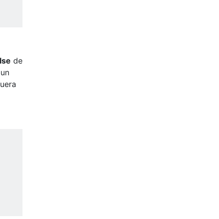
lse
de
 un
fuera