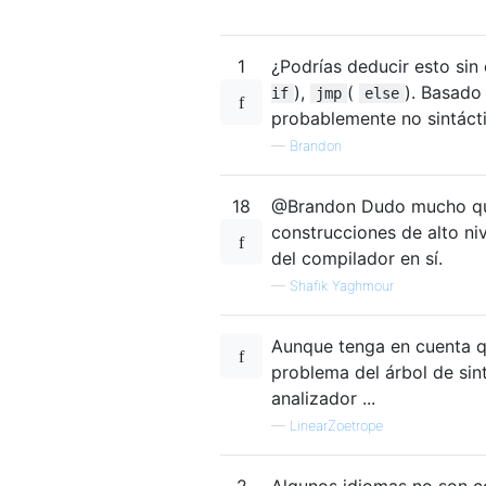
1
¿Podrías deducir esto sin
),
(
). Basado 
if
jmp
else
probablemente no sintácti
—
Brandon
18
@Brandon Dudo mucho que
construcciones de alto ni
del compilador en sí.
—
Shafik Yaghmour
Aunque tenga en cuenta q
problema del árbol de sin
analizador ...
—
LinearZoetrope
2
Algunos idiomas no son 