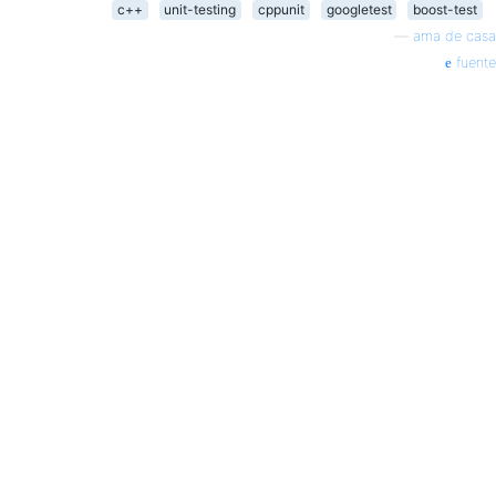
c++
unit-testing
cppunit
googletest
boost-test
—
ama de casa
fuente