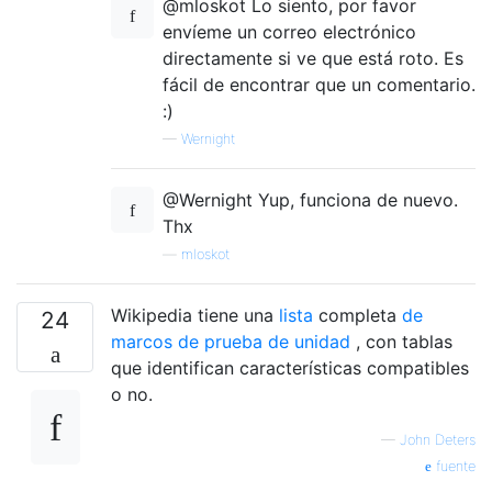
@mloskot Lo siento, por favor
envíeme un correo electrónico
directamente si ve que está roto. Es
fácil de encontrar que un comentario.
:)
—
Wernight
@Wernight Yup, funciona de nuevo.
Thx
—
mloskot
Wikipedia tiene una
lista
completa
de
24
marcos de prueba de unidad
, con tablas
que identifican características compatibles
o no.
—
John Deters
fuente