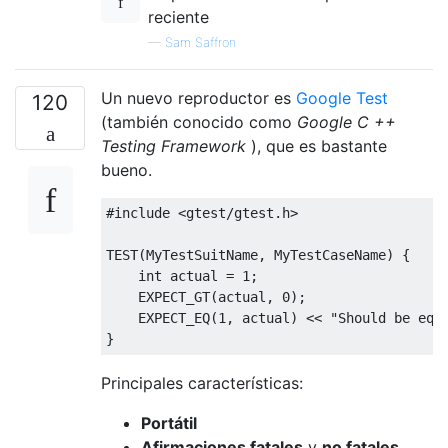
reciente
—
Sam Saffron
Un nuevo reproductor es
Google Test
120
(también conocido como
Google C ++
Testing Framework
), que es bastante
bueno.
#include
<gtest/gtest.h>
TEST
(
MyTestSuitName
,
MyTestCaseName
)
{
int
 actual 
=
1
;
    EXPECT_GT
(
actual
,
0
);
    EXPECT_EQ
(
1
,
 actual
)
<<
"Should be equ
}
Principales características:
Portátil
Afirmaciones fatales
y
no fatales