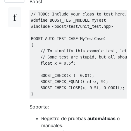
Boost.
// TODO: Include your class to test here.
#define
 BOOST_TEST_MODULE 
MyTest
#include
<boost/test/unit_test.hpp>
BOOST_AUTO_TEST_CASE
(
MyTestCase
)
{
// To simplify this example test, let'
// Some test are stupid, but all shoul
float
 x 
=
9.5f
;
    BOOST_CHECK
(
x 
!=
0.0f
);
    BOOST_CHECK_EQUAL
((
int
)
x
,
9
);
    BOOST_CHECK_CLOSE
(
x
,
9.5f
,
0.0001f
);
/
}
Soporta:
Registro de pruebas
automáticas
o
manuales.