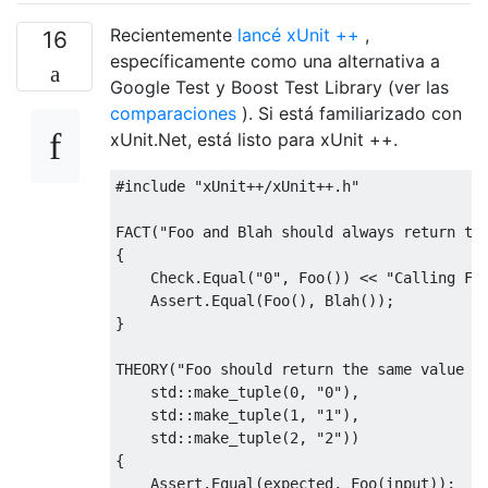
Recientemente
lancé xUnit ++
,
16
específicamente como una alternativa a
Google Test y Boost Test Library (ver las
comparaciones
). Si está familiarizado con
xUnit.Net, está listo para xUnit ++.
#include
"xUnit++/xUnit++.h"
FACT
(
"Foo and Blah should always return th
{
Check
.
Equal
(
"0"
,
Foo
())
<<
"Calling Fo
Assert
.
Equal
(
Foo
(),
Blah
());
}
THEORY
(
"Foo should return the same value i
    std
::
make_tuple
(
0
,
"0"
),
    std
::
make_tuple
(
1
,
"1"
),
    std
::
make_tuple
(
2
,
"2"
))
{
Assert
.
Equal
(
expected
,
Foo
(
input
));