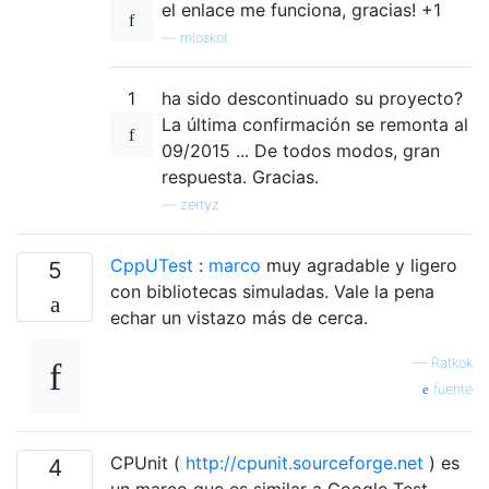
el enlace me funciona, gracias! +1
—
mloskot
1
ha sido descontinuado su proyecto?
La última confirmación se remonta al
09/2015 ... De todos modos, gran
respuesta. Gracias.
—
zertyz
CppUTest
:
marco
muy agradable y ligero
5
con bibliotecas simuladas. Vale la pena
echar un vistazo más de cerca.
—
Ratkok
fuente
CPUnit (
http://cpunit.sourceforge.net
) es
4
un marco que es similar a Google Test,