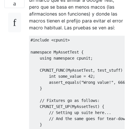
pero que se basa en menos macos (las
afirmaciones son funciones) y donde las
macros tienen el prefijo para evitar el error
macro habitual. Las pruebas se ven así:
#include
<cpunit>
namespace
MyAssetTest
{
using
namespace
 cpunit
;
    CPUNIT_FUNC
(
MyAssetTest
,
 test_stuff
)
{
int
 some_value 
=
42
;
        assert_equals
(
"Wrong value!"
,
666
,
}
// Fixtures go as follows:
    CPUNIT_SET_UP
(
MyAssetTest
)
{
// Setting up suite here...
// And the same goes for tear-down
}