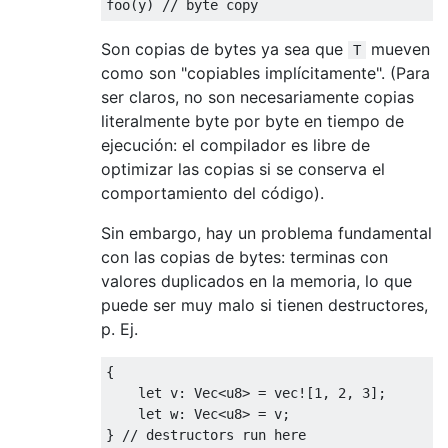
foo
(
y
)
// byte copy
Son copias de bytes ya sea que
mueven
T
como son "copiables implícitamente". (Para
ser claros, no son necesariamente copias
literalmente byte por byte en tiempo de
ejecución: el compilador es libre de
optimizar las copias si se conserva el
comportamiento del código).
Sin embargo, hay un problema fundamental
con las copias de bytes: terminas con
valores duplicados en la memoria, lo que
puede ser muy malo si tienen destructores,
p. Ej.
{
let
 v
:
Vec
<
u8
>
=
vec!
[
1
,
2
,
3
];
let
 w
:
Vec
<
u8
>
=
 v
;
}
// destructors run here