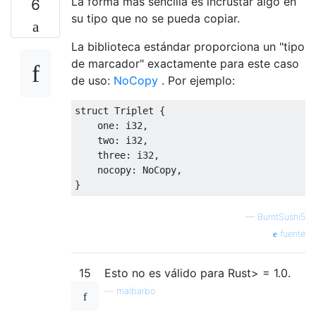
La forma más sencilla es incrustar algo en
6
su tipo que no se pueda copiar.
La biblioteca estándar proporciona un "tipo
de marcador" exactamente para este caso
de uso:
NoCopy
. Por ejemplo:
struct
 Triplet 
{
    one
:
i32
,
    two
:
i32
,
    three
:
i32
,
    nocopy
:
 NoCopy
,
}
—
BurntSushi5
fuente
15
Esto no es válido para Rust> = 1.0.
—
malbarbo