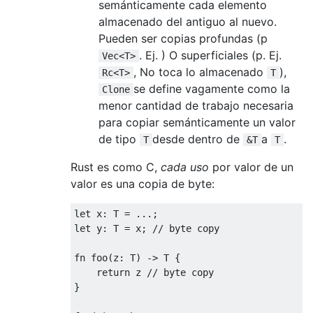
semánticamente cada elemento
almacenado del antiguo al nuevo.
Pueden ser copias profundas (p
. Ej. ) O superficiales (p. Ej.
Vec<T>
, No toca lo almacenado
),
Rc<T>
T
se define vagamente como la
Clone
menor cantidad de trabajo necesaria
para copiar semánticamente un valor
de tipo
desde dentro de
a
.
T
&T
T
Rust es como C,
cada uso
por valor de un
valor es una copia de byte:
let
 x
:
 T 
=
...;
let
 y
:
 T 
=
 x
;
// byte copy
fn
 foo
(
z
:
 T
)
->
 T 
{
return
 z 
// byte copy
}