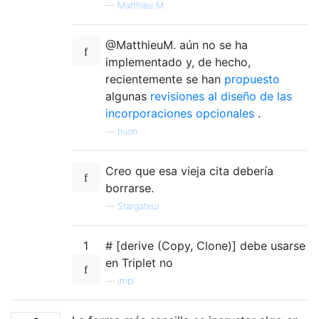
—
Matthieu M.
@MatthieuM. aún no se ha
implementado y, de hecho,
recientemente se han
propuesto
algunas
revisiones al diseño de las
incorporaciones opcionales
.
—
huon
Creo que esa vieja cita debería
borrarse.
—
Stargateur
1
# [derive (Copy, Clone)] debe usarse
en Triplet no
—
impl