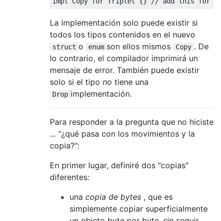
impl
Copy
for
 Triplet 
{}
// add this for c
La implementación solo puede existir si
todos los tipos contenidos en el nuevo
o
son ellos mismos
. De
struct
enum
Copy
lo contrario, el compilador imprimirá un
mensaje de error. También puede existir
solo si el tipo
no
tiene una
implementación.
Drop
Para responder a la pregunta que no hiciste
... "¿qué pasa con los movimientos y la
copia?":
En primer lugar, definiré dos "copias"
diferentes:
una
copia de bytes
, que es
simplemente copiar superficialmente
un objeto byte por byte, sin seguir