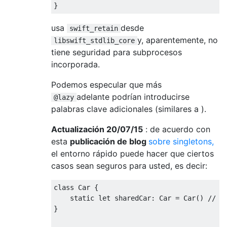
}
usa
desde
swift_retain
y, aparentemente, no
libswift_stdlib_core
tiene seguridad para subprocesos
incorporada.
Podemos especular que más
adelante podrían introducirse
@lazy
palabras clave adicionales (similares a ).
Actualización 20/07/15
: de acuerdo con
esta
publicación de blog
sobre singletons,
el entorno rápido puede hacer que ciertos
casos sean seguros para usted, es decir:
class
Car
{
static
let
 sharedCar
:
Car
=
Car
()
// w
}