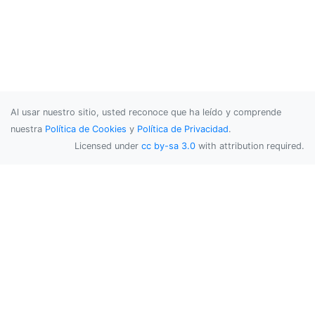
}
public
var
 wrappedValue
:
Value
{
get
{
self
.
lock
.
readLock
()
            defer 
{
self
.
lock
.
unlock
()
}
return
self
.
value
Al usar nuestro sitio, usted reconoce que ha leído y comprende
}
set
{
nuestra
Política de Cookies
y
Política de Privacidad
.
self
.
lock
.
writeLock
()
Licensed under
cc by-sa 3.0
with attribution required.
self
.
value
=
 newValue

self
.
lock
.
unlock
()
}
}
/// Provides a closure that will be ca
/// and it is free to modify it. Any m
/// No other reads/writes will be allo
public
 func mutate
(
_ closure
:
(
inout 
V
self
.
lock
.
writeLock
()
        closure
(&
value
)