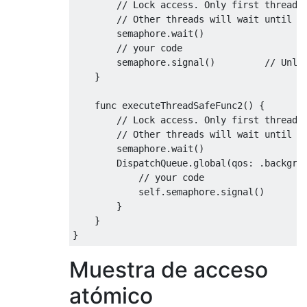
// Lock access. Only first thread 
// Other threads will wait until s
        semaphore
.
wait
()
// your code
        semaphore
.
signal
()
// Unlo
}
    func executeThreadSafeFunc2
()
{
// Lock access. Only first thread 
// Other threads will wait until s
        semaphore
.
wait
()
DispatchQueue
.
global
(
qos
:
.
backgro
// your code
self
.
semaphore
.
signal
()
}
}
}
Muestra de acceso
atómico