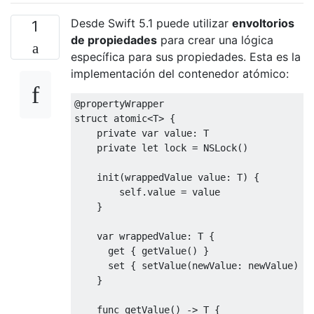
print
(
"\(dispatchQueue), value
            objc_sync_exit
(
self
)
Desde Swift 5.1 puede utilizar
envoltorios
1
}
de propiedades
para crear una lógica
específica para sus propiedades. Esta es la
        notifyWhenDone 
{
implementación del contenedor atómico:
            objc_sync_enter
(
self
)
print
(
"variable = \(self.varia
@propertyWrapper
            objc_sync_exit
(
self
)
struct
 atomic
<
T
>
{
}
private
var
value
:
 T

}
private
let
lock
=
NSLock
()
}
    init
(
wrappedValue 
value
:
 T
)
{
// Helpers
self
.
value
=
value
}
extension 
Atomic
{
var
 wrappedValue
:
 T 
{
    fileprivate func notifyWhenDone
(
closur
get
{
 getValue
()
}
        dispatchGroup
.
notify
(
queue
:
.
globa
set
{
 setValue
(
newValue
:
 newValue
)
}
            closure
()
}
print
(
"All work done"
)
}
    func getValue
()
->
 T 
{
}