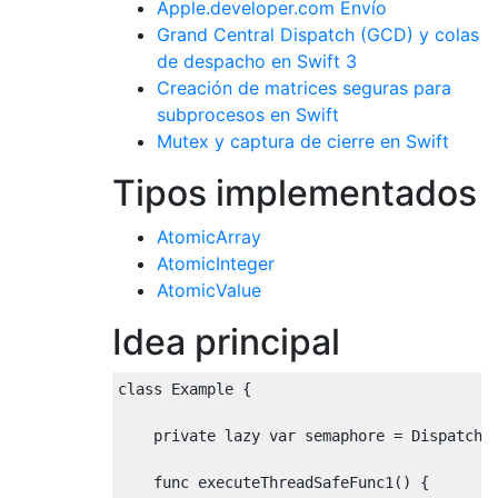
Apple.developer.com Envío
Grand Central Dispatch (GCD) y colas
de despacho en Swift 3
Creación de matrices seguras para
subprocesos en Swift
Mutex y captura de cierre en Swift
Tipos implementados
AtomicArray
AtomicInteger
AtomicValue
Idea principal
class
Example
{
private
 lazy 
var
 semaphore 
=
DispatchS
    func executeThreadSafeFunc1
()
{