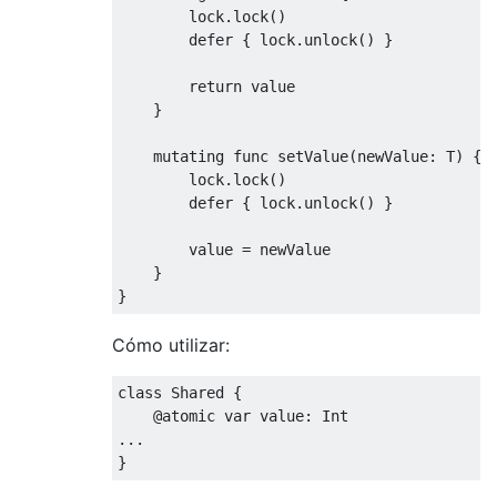
lock
.
lock
()
        defer 
{
lock
.
unlock
()
}
    fileprivate func runInSeveralQueues
(
cl
return
value
async
(
dispatch
:
.
main
,
 closure
:
 cl
}
async
(
dispatch
:
.
global
(
qos
:
.
user
async
(
dispatch
:
.
global
(
qos
:
.
util
    mutating func setValue
(
newValue
:
 T
)
{
async
(
dispatch
:
.
global
(
qos
:
.
defa
lock
.
lock
()
async
(
dispatch
:
.
global
(
qos
:
.
user
        defer 
{
lock
.
unlock
()
}
}
value
=
 newValue

private
 func 
async
(
dispatch
:
DispatchQ
}
}
for
 _ 
in
0
..<
100
{
            dispatchGroup
.
enter
()
Cómo utilizar:
            dispatch
.
async
{
let
 usec 
=
Int
(
arc4random
(
class
Shared
{
                usleep
(
useconds_t
(
usec
))
@atomic
var
value
:
Int
                closure
(
dispatch
)
...
self
.
dispatchGroup
.
leave
()
}
}
}