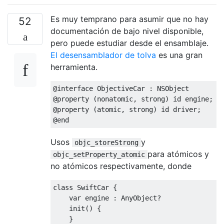
Es muy temprano para asumir que no hay
52
documentación de bajo nivel disponible,
pero puede estudiar desde el ensamblaje.
El desensamblador de tolva
es una gran
herramienta.
@interface
ObjectiveCar
:
NSObject
@property
(
nonatomic
,
 strong
)
 id engine
;
@property
(
atomic
,
 strong
)
 id driver
;
@end
Usos
y
objc_storeStrong
para atómicos y
objc_setProperty_atomic
no atómicos respectivamente, donde
class
SwiftCar
{
var
 engine 
:
AnyObject
?
    init
()
{
}