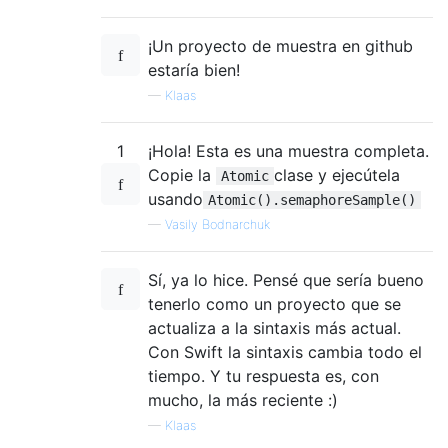
}
}
¡Un proyecto de muestra en github
estaría bien!
        notifyWhenDone 
{
            atomicQueue
.
sync 
{
—
Klaas
print
(
"variable = \(self.v
}
1
¡Hola! Esta es una muestra completa.
}
Copie la
clase y ejecútela
Atomic
}
usando
Atomic().semaphoreSample()
// Usage of objc_sync_enter/objc_sync_
—
Vasily Bodnarchuk
    func objcSync
()
{
Sí, ya lo hice. Pensé que sería bueno
        variable 
=
0
tenerlo como un proyecto que se
actualiza a la sintaxis más actual.
        runInSeveralQueues 
{
 dispatchQueue
Con Swift la sintaxis cambia todo el
// Only one queqe can run oper
tiempo. Y tu respuesta es, con
// Others queues await their t
mucho, la más reciente :)
            objc_sync_enter
(
self
)
—
Klaas
self
.
variable 
+=
1