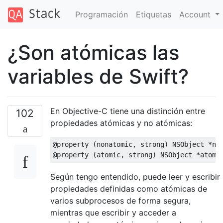
Programación
Etiquetas
Account
¿Son atómicas las
variables de Swift?
En Objective-C tiene una distinción entre
102
propiedades atómicas y no atómicas:
@property
(
nonatomic
,
 strong
)
NSObject
*
no
@property
(
atomic
,
 strong
)
NSObject
*
atomi
Según tengo entendido, puede leer y escribir
propiedades definidas como atómicas de
varios subprocesos de forma segura,
mientras que escribir y acceder a