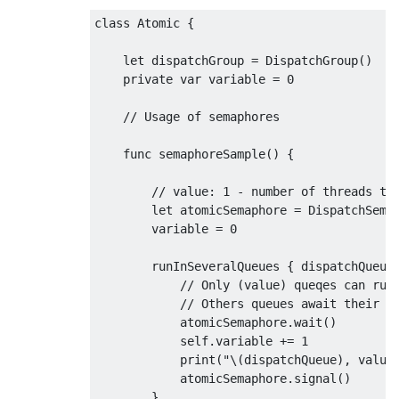
class
Atomic
{
let
 dispatchGroup 
=
DispatchGroup
()
private
var
 variable 
=
0
// Usage of semaphores
    func semaphoreSample
()
{
// value: 1 - number of threads th
let
 atomicSemaphore 
=
DispatchSema
        variable 
=
0
        runInSeveralQueues 
{
 dispatchQueue
// Only (value) queqes can run
// Others queues await their t
            atomicSemaphore
.
wait
()
self
.
variable 
+=
1
print
(
"\(dispatchQueue), value
            atomicSemaphore
.
signal
()
}