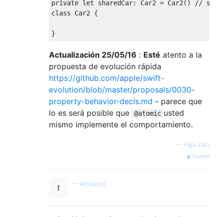
private
let
 sharedCar
:
Car2
=
Car2
()
// sa
class
Car2
{
}
Actualización 25/05/16
:
Esté
atento a la
propuesta de evolución rápida
https://github.com/apple/swift-
evolution/blob/master/proposals/0030-
property-behavior-decls.md
- parece que
lo es será posible que
usted
@atomic
mismo implemente el comportamiento.
—
Faja Zats
fuente
—
Actualicé