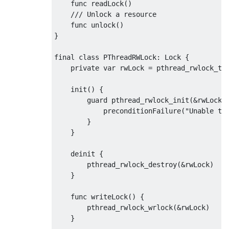
    func readLock
()
/// Unlock a resource
    func unlock
()
}
final
class
PThreadRWLock
:
Lock
{
private
var
 rwLock 
=
pthread_rwlock_t
(
    init
()
{
        guard pthread_rwlock_init
(&
rwLock
,
            preconditionFailure
(
"Unable to
}
}
    deinit 
{
        pthread_rwlock_destroy
(&
rwLock
)
}
    func writeLock
()
{
        pthread_rwlock_wrlock
(&
rwLock
)
}