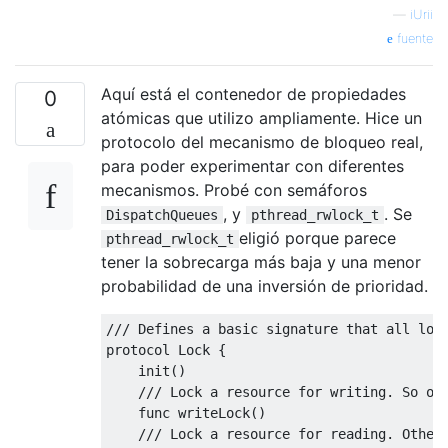
}
—
iUrii
}
fuente
Aquí está el contenedor de propiedades
0
atómicas que utilizo ampliamente. Hice un
protocolo del mecanismo de bloqueo real,
para poder experimentar con diferentes
mecanismos. Probé con semáforos
, y
. Se
DispatchQueues
pthread_rwlock_t
eligió porque parece
pthread_rwlock_t
tener la sobrecarga más baja y una menor
probabilidad de una inversión de prioridad.
/// Defines a basic signature that all loc
protocol 
Lock
{
    init
()
/// Lock a resource for writing. So on
    func writeLock
()
/// Lock a resource for reading. Other