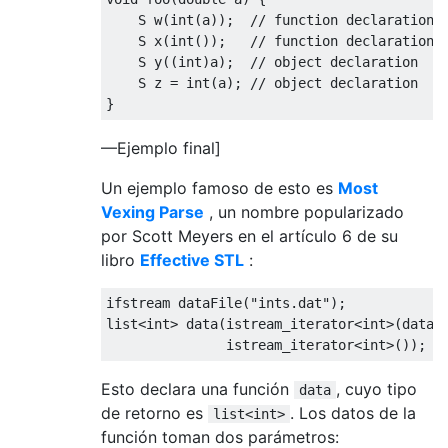
    S w
(
int
(
a
));
// function declaration
    S x
(
int
());
// function declaration
    S y
((
int
)
a
);
// object declaration
    S z 
=
int
(
a
);
// object declaration
}
—Ejemplo final]
Un ejemplo famoso de esto es
Most
Vexing Parse
, un nombre popularizado
por Scott Meyers en el artículo 6 de su
libro
Effective STL
:
ifstream dataFile
(
"ints.dat"
);
list
<int>
 data
(
istream_iterator
<int>
(
dataF
               istream_iterator
<int>
());
Esto declara una función
, cuyo tipo
data
de retorno es
. Los datos de la
list<int>
función toman dos parámetros: