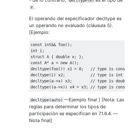
decltype(e)
.
e
El operando del especificador decltype es
un operando no evaluado (cláusula 5).
[Ejemplo:
const
int
&&
 foo
();
int
 i
;
struct
 A 
{
double
 x
;
};
const
 A
*
 a 
=
new
 A
();
decltype
(
foo
())
 x1 
=
0
;
// type is const
decltype
(
i
)
 x2
;
// type is int
decltype
(
a
->
x
)
 x3
;
// type is doubl
decltype
((
a
->
x
))
 x4 
=
 x3
;
// type is const
—Ejemplo final ] [Nota: Las
decltype(auto)
reglas para determinar los tipos de
participación se especifican en 7.1.6.4. —
Nota final]