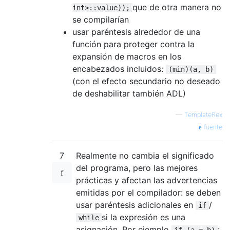
que de otra manera no
int>::value));
se compilarían
usar paréntesis alrededor de una
función para proteger contra la
expansión de macros en los
encabezados incluidos:
(min)(a, b)
(con el efecto secundario no deseado
de deshabilitar también ADL)
—
TemplateRex
fuente
7
Realmente no cambia el significado
del programa, pero las mejores
prácticas y afectan las advertencias
emitidas por el compilador: se deben
usar paréntesis adicionales en
/
if
si la expresión es una
while
asignación. Por ejemplo
:
if (a = b)