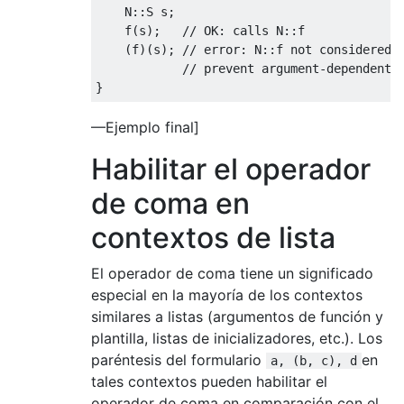
    N
::
S s
;
    f
(
s
);
// OK: calls N::f
(
f
)(
s
);
// error: N::f not considered;
// prevent argument-dependent 
}
—Ejemplo final]
Habilitar el operador
de coma en
contextos de lista
El operador de coma tiene un significado
especial en la mayoría de los contextos
similares a listas (argumentos de función y
plantilla, listas de inicializadores, etc.). Los
paréntesis del formulario
en
a, (b, c), d
tales contextos pueden habilitar el
operador de coma en comparación con el