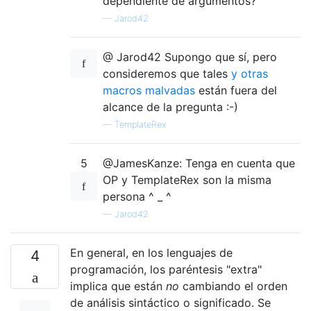
dependiente de argumentos?
—
Jarod42
@ Jarod42 Supongo que sí, pero
consideremos que tales
y otras
macros malvadas
están fuera del
alcance de la pregunta :-)
—
TemplateRex
5
@JamesKanze: Tenga en cuenta que
OP y TemplateRex son la misma
persona ^ _ ^
—
Jarod42
En general, en los lenguajes de
4
programación, los paréntesis "extra"
implica que están
no
cambiando el orden
de análisis sintáctico o significado. Se