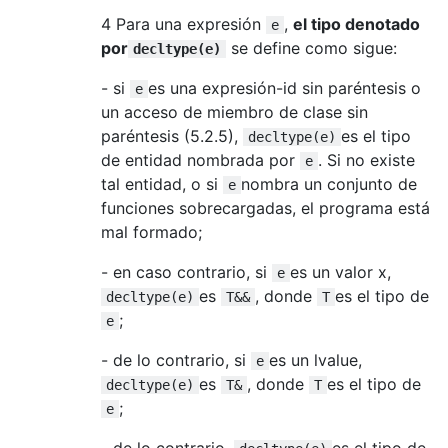
4 Para una expresión
,
el tipo denotado
e
por
se define como sigue:
decltype(e)
- si
es una expresión-id sin paréntesis o
e
un acceso de miembro de clase sin
paréntesis (5.2.5),
es el tipo
decltype(e)
de entidad nombrada por
. Si no existe
e
tal entidad, o si
nombra un conjunto de
e
funciones sobrecargadas, el programa está
mal formado;
- en caso contrario, si
es un valor x,
e
es
, donde
es el tipo de
decltype(e)
T&&
T
;
e
- de lo contrario, si
es un lvalue,
e
es
, donde
es el tipo de
decltype(e)
T&
T
;
e
- de lo contrario,
es el tipo de