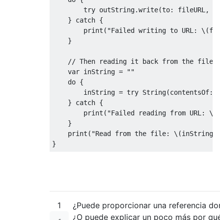
try
 outString
.
write
(
to
:
 fileURL
,
 a
}
catch
{
        print
(
"Failed writing to URL: \(fi
}
var
 inString 
=
""
do
{
        inString 
=
try
String
(
contentsOf
:
 
}
catch
{
        print
(
"Failed reading from URL: \(
}
    print
(
"Read from the file: \(inString)
}
1
¿Puede proporcionar una referencia d
¿O puede explicar un poco más por qué