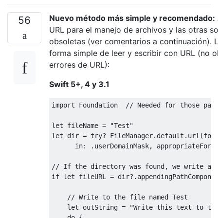
Nuevo método más simple y recomendado:
56
URL para el manejo de archivos y las otras s
obsoletas (ver comentarios a continuación). L
forma simple de leer y escribir con URL (no o
errores de URL):
Swift 5+, 4 y 3.1
import
Foundation
let
 fileName 
=
"Test"
let
 dir 
=
try
?
FileManager
.
default
.
url
(
for
in
:
.
userDomainMask
,
 appropriateFor
:
if
let
 fileURL 
=
 dir
?.
appendingPathCompone
let
 outString 
=
"Write this text to th
do
{