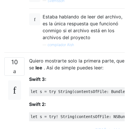
—
Sverrisson
Estaba hablando de leer del archivo,
es la única respuesta que funcionó
conmigo si el archivo está en los
archivos del proyecto
—
compilador Alsh
Quiero mostrarte solo la primera parte, que
10
se
lee
. Así de simple puedes leer:
Swift 3:
let
 s 
=
try
String
(
contentsOfFile
:
Bundle
.
Swift 2:
let
 s 
=
try
!
String
(
contentsOfFile
:
NSBund