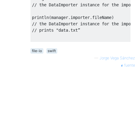
println
(
manager
.
importer
.
fileName
)
// the DataImporter instance for the import
file-io
swift
var
 str 
=
"Hello World in Swift Language."
—
Jorge Vega Sánchez
fuente