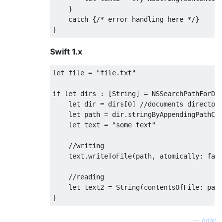
}
catch
{
/* error handling here */
}
}
Swift 1.x
let
 file 
=
"file.txt"
if
let
 dirs 
:
[
String
]
=
NSSearchPathForDi
let
 dir 
=
 dirs
[
0
]
let
 path 
=
 dir
.
stringByAppendingPathCo
let
 text 
=
"some text"
    text
.
writeToFile
(
path
,
 atomically
:
fal
let
 text
2
=
String
(
contentsOfFile
:
 pat
}
—
Adán