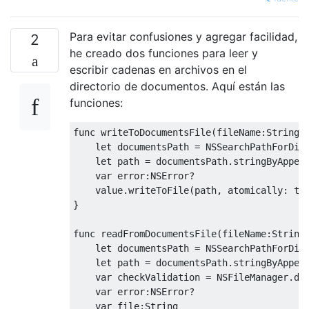
Para evitar confusiones y agregar facilidad,
2
he creado dos funciones para leer y
escribir cadenas en archivos en el
directorio de documentos. Aquí están las
funciones:
func
 writeToDocumentsFile
(
fileName
:
String
,
let
 documentsPath 
=
NSSearchPathForDir
let
 path 
=
 documentsPath
.
stringByAppen
var
 error
:
NSError
?
    value
.
writeToFile
(
path
,
 atomically
:
tr
}
func
 readFromDocumentsFile
(
fileName
:
String
let
 documentsPath 
=
NSSearchPathForDir
let
 path 
=
 documentsPath
.
stringByAppen
var
 checkValidation 
=
NSFileManager
.
de
var
 error
:
NSError
?
var
 file
:
String