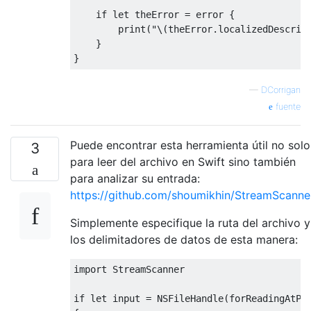
if
let
 theError 
=
 error 
{
        print
(
"\(theError.localizedDescrip
}
}
—
DCorrigan
fuente
Puede encontrar esta herramienta útil no solo
3
para leer del archivo en Swift sino también
para analizar su entrada:
https://github.com/shoumikhin/StreamScanne
Simplemente especifique la ruta del archivo y
los delimitadores de datos de esta manera:
import
StreamScanner
if
let
 input 
=
NSFileHandle
(
forReadingAtPa