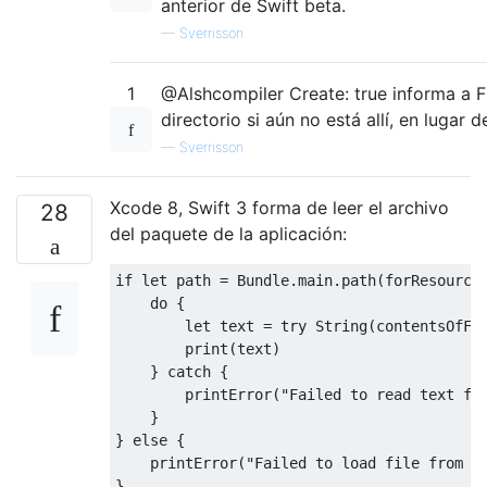
anterior de Swift beta.
—
Sverrisson
1
@Alshcompiler Create: true informa a F
directorio si aún no está allí, en lugar de
—
Sverrisson
Xcode 8, Swift 3 forma de leer el archivo
28
del paquete de la aplicación:
if
let
 path 
=
Bundle
.
main
.
path
(
forResource
do
{
let
 text 
=
try
String
(
contentsOfFi
        print
(
text
)
}
catch
{
        printError
(
"Failed to read text fr
}
}
else
{
    printError
(
"Failed to load file from a
}