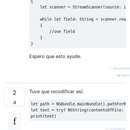
{
let
 scanner 
=
StreamScanner
(
source
:
 in
while
let
 field
:
String
=
 scanner
.
read
{
}
}
Espero que esto ayude.
—
shoumikhi
fuent
Tuve que recodificar así:
2
let
 path 
=
NSBundle
.
mainBundle
().
pathForRe
let
 text 
=
try
?
NSString
(
contentsOfFile
:
 p
print
(
text
)
—
Nagarjun