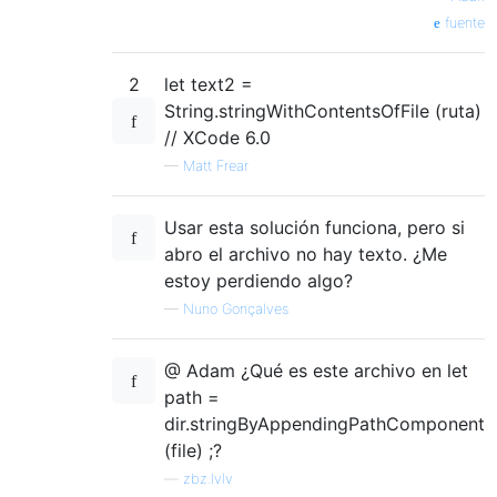
fuente
2
let text2 =
String.stringWithContentsOfFile (ruta)
// XCode 6.0
—
Matt Frear
Usar esta solución funciona, pero si
abro el archivo no hay texto. ¿Me
estoy perdiendo algo?
—
Nuno Gonçalves
@ Adam ¿Qué es este archivo en let
path =
dir.stringByAppendingPathComponent
(file) ;?
—
zbz.lvlv