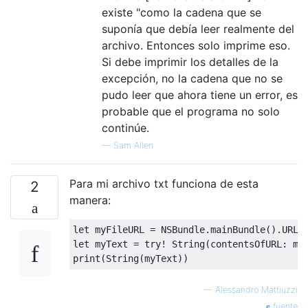
existe "como la cadena que se
suponía que debía leer realmente del
archivo. Entonces solo imprime eso.
Si debe imprimir los detalles de la
excepción, no la cadena que no se
pudo leer que ahora tiene un error, es
probable que el programa no solo
continúe.
—
Sam Allen
Para mi archivo txt funciona de esta
2
manera:
let
 myFileURL 
=
NSBundle
.
mainBundle
().
URLF
let
 myText 
=
try
!
String
(
contentsOfURL
:
 my
print
(
String
(
myText
))
—
Alessandro Mattiuzzi
fuente