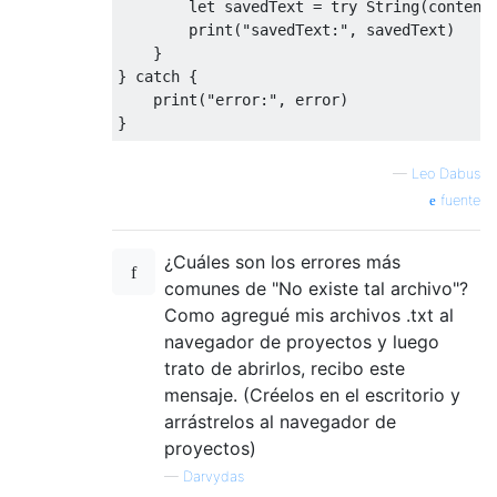
let
 savedText 
=
try
String
(
content
        print
(
"savedText:"
,
 savedText
)
}
}
catch
{
    print
(
"error:"
,
 error
)
}
—
Leo Dabus
fuente
¿Cuáles son los errores más
comunes de "No existe tal archivo"?
Como agregué mis archivos .txt al
navegador de proyectos y luego
trato de abrirlos, recibo este
mensaje. (Créelos en el escritorio y
arrástrelos al navegador de
proyectos)
—
Darvydas