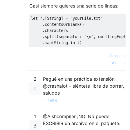
Casi siempre quieres una serie de líneas:
let
 r
:[
String
]
=
"yourFile.txt"
.
contentsOrBlank
()
.
characters

.
split
(
separator
:
"\n"
,
 omittingEmpty
.
map
(
String
.
init
)
—
Crashalot
fuente
2
Pegué en una práctica extensión
@crashalot - siéntete libre de borrar,
saludos
—
Fattie
1
@Alshcompiler ¡NO! No puede
ESCRIBIR un archivo en el paquete.