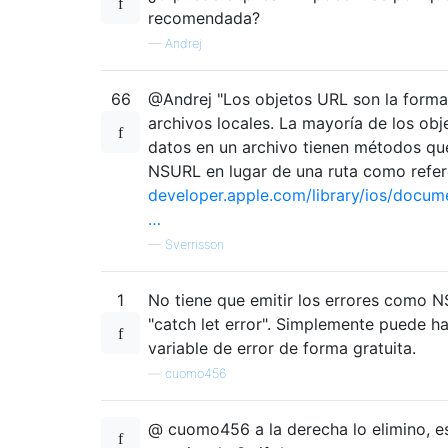
recomendada?
—
Andrej
66
@Andrej "Los objetos URL son la forma 
archivos locales. La mayoría de los obj
datos en un archivo tienen métodos qu
NSURL en lugar de una ruta como refere
developer.apple.com/library/ios/docu
…
—
Sverrisson
1
No tiene que emitir los errores como NS
"catch let error". Simplemente puede ha
variable de error de forma gratuita.
—
cuomo456
@ cuomo456 a la derecha lo elimino, es