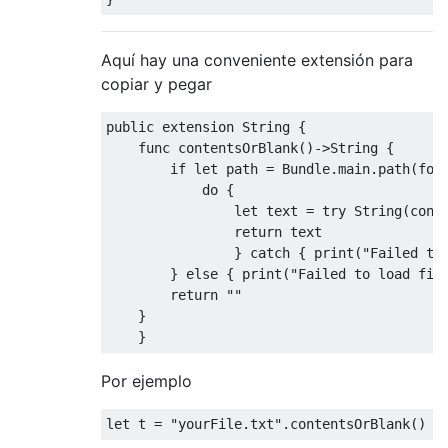
Aquí hay una conveniente extensión para
copiar y pegar
public
extension
String
{
func
 contentsOrBlank
()->
String
{
if
let
 path 
=
Bundle
.
main
.
path
(
for
do
{
let
 text 
=
try
String
(
cont
return
 text

}
catch
{
 print
(
"Failed to
}
else
{
 print
(
"Failed to load fil
return
""
}
}
Por ejemplo
let
 t 
=
"yourFile.txt"
.
contentsOrBlank
()