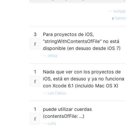
—
wottpal
fuente
3
Para proyectos de iOS,
"stringWithContentsOfFile" no está
disponible (en desuso desde iOS 7)
—
alttag
1
Nada que ver con los proyectos de
iOS, está en desuso y ya no funciona
con Xcode 6.1 (incluido Mac OS X)
—
Leo Dabus
1
puede utilizar cuerdas
(contentsOfFile: ...)
—
cuña