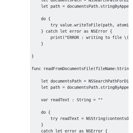
let
 path 
=
 documentsPath
.
stringByAppen
do
{
try
 value
.
writeToFile
(
path
,
 atomic
}
catch
let
 error 
as
NSError
{
        print
(
"ERROR : writing to file \(p
}
}
func
 readFromDocumentsFile
(
fileName
:
String
let
 documentsPath 
=
NSSearchPathForDir
let
 path 
=
 documentsPath
.
stringByAppen
var
 readText 
:
String
=
""
do
{
try
 readText 
=
NSString
(
contentsOf
}
catch
let
 error 
as
NSError
{