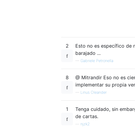
2
Esto no es específico de 
barajado ...
—
Gabriele Petronella
8
@ Mitrandir Eso no es cie
implementar su propia ve
—
Linus Oleander
1
Tenga cuidado, sin embarg
de cartas.
—
njzk2