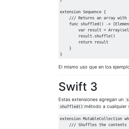
extension
Sequence
{
func
 shuffled
()
->
[
Elemen
var
 result 
=
Array
(
sel
        result
.
shuffle
()
return
 result

}
}
El mismo uso que en los ejemplo
Swift 3
Estas extensiones agregan un
s
método a cualquier 
shuffled()
extension
MutableCollection
wh