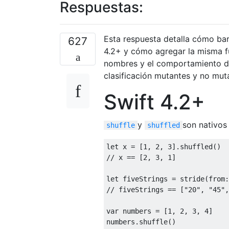
Respuestas:
Esta respuesta detalla cómo bar
627
4.2+ y cómo agregar la misma fu
nombres y el comportamiento de
clasificación mutantes y no mut
Swift 4.2+
y
son nativos 
shuffle
shuffled
let
 x 
=
[
1
,
2
,
3
].
shuffled
()
let
 fiveStrings 
=
 stride
(
from
:
var
 numbers 
=
[
1
,
2
,
3
,
4
]
numbers
.
shuffle
()