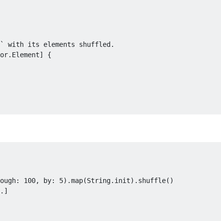
or
.
Element
]
{
ough
:
100
,
 by
:
5
).
map
(
String
.
init
).
shuffle
()