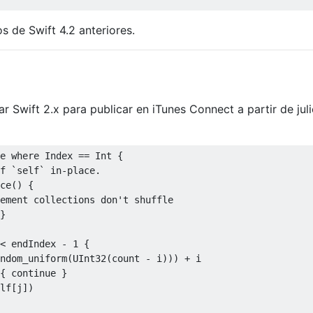
s de Swift 4.2 anteriores.
r Swift 2.x para publicar en iTunes Connect a partir de jul
e
where
Index
==
Int
{
ce
()
{
}
<
 endIndex 
-
1
{
ndom
_
uniform
(
UInt32
(
count 
-
 i
)))
+
 i

{
continue
}
lf
[
j
])