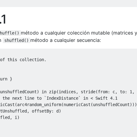
.1
método a cualquier colección mutable (matrices 
huffle()
un
método a cualquier secuencia:
shuffled()
urn
}
unshuffledCount
)
in
 zip
(
indices
,
 stride
(
from
:
 c
,
 to
:
1
,
 
icCast
(
arc
4
random
_
uniform
(
numericCast
(
unshuffledCount
)))
tUnshuffled
,
 offsetBy
:
 d
)
fled
,
 i
)