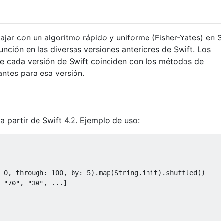
ajar con un algoritmo rápido y uniforme (Fisher-Yates) en 
nción en las diversas versiones anteriores de Swift. Los
 cada versión de Swift coinciden con los métodos de
antes para esa versión.
a partir de Swift 4.2. Ejemplo de uso:
0
,
 through
:
100
,
 by
:
5
).
map
(
String
.
init
).
shuffled
()