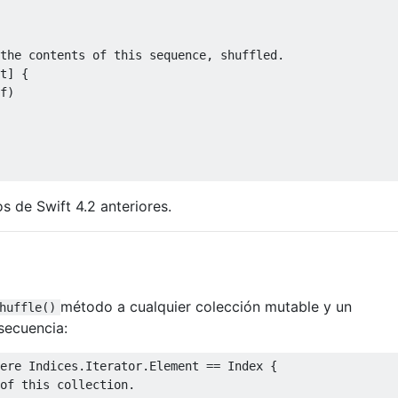
t
]
{
f
)
s de Swift 4.2 anteriores.
método a cualquier colección mutable y un
huffle()
secuencia:
ere
Indices
.
Iterator
.
Element
==
Index
{