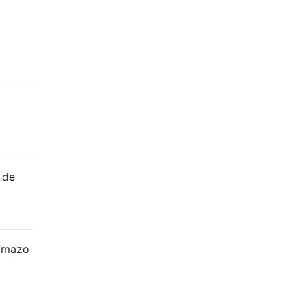
 de
n mazo