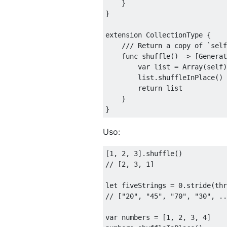
}
}
extension
CollectionType
{
func
 shuffle
()
->
[
Generat
var
 list 
=
Array
(
self
)
        list
.
shuffleInPlace
()
return
 list

}
}
Uso:
[
1
,
2
,
3
].
shuffle
()
let
 fiveStrings 
=
0
.
stride
(
thr
var
 numbers 
=
[
1
,
2
,
3
,
4
]