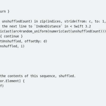
urn
}
 unshuffledCount
)
in
 zip
(
indices
,
 stride
(
from
:
 c
,
 to
:
1
,
icCast
(
arc
4
random
_
uniform
(
numericCast
(
unshuffledCount
)))
{
continue
}
tUnshuffled
,
 offsetBy
:
 d
)
nshuffled
,
 i
)
or
.
Element
]
{
f
)