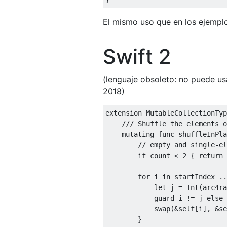
El mismo uso que en los ejemplo
Swift 2
(lenguaje obsoleto: no puede usa
2018)
extension
MutableCollectionTyp
mutating
func
 shuffleInPla
if
 count 
<
2
{
return
for
 i 
in
 startIndex 
..
let
 j 
=
Int
(
arc
4
ra
guard
 i 
!=
 j 
else
            swap
(&
self
[
i
],
&
se
}