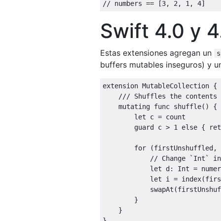
//
 numbers 
==
[
3
,
2
,
1
,
4
]
Swift 4.0 y 4
Estas extensiones agregan un
s
buffers mutables inseguros) y 
extension
MutableCollection
{
mutating
func
 shuffle
()
{
let
 c 
=
 count

guard
 c 
>
1
else
{
ret
for
(
firstUnshuffled
,
 
let
 d
:
Int
=
 numer
let
 i 
=
 index
(
firs
            swapAt
(
firstUnshuf
}
}
}