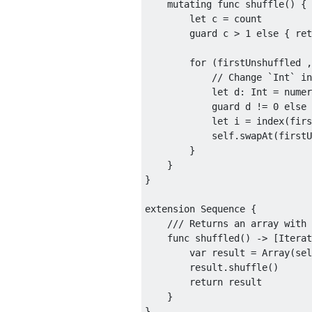
mutating
func
 shuffle
()
{
let
 c 
=
 count

guard
 c 
>
1
else
{
ret
for
(
firstUnshuffled 
,
let
 d
:
Int
=
 numer
guard
 d 
!=
0
else
let
 i 
=
 index
(
firs
self
.
swapAt
(
firstU
}
}
}
extension
Sequence
{
func
 shuffled
()
->
[
Iterat
var
 result 
=
Array
(
sel
        result
.
shuffle
()
return
 result

}
}