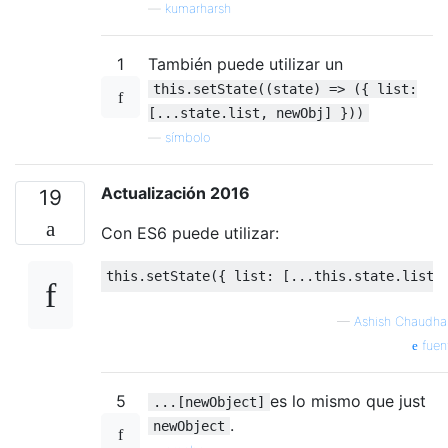
—
kumarharsh
1
También puede utilizar un
this.setState((state) => ({ list:
[...state.list, newObj] }))
—
símbolo
Actualización 2016
19
Con ES6 puede utilizar:
this
.
setState
({
 list
:
[...
this
.
state
.
list
,
—
Ashish Chaudha
fuen
5
es lo mismo que just
...[newObject]
.
newObject