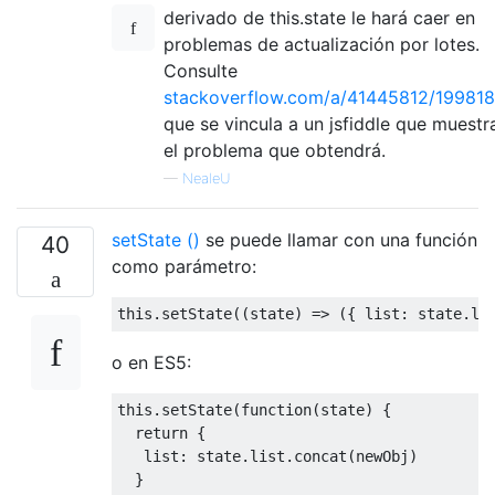
derivado de this.state le hará caer en
problemas de actualización por lotes.
Consulte
stackoverflow.com/a/41445812/19981
que se vincula a un jsfiddle que muestr
el problema que obtendrá.
—
NealeU
setState ()
se puede llamar con una función
40
como parámetro:
this
.
setState
((
state
)
=>
({
 list
:
 state
.
li
o en ES5:
this
.
setState
(
function
(
state
)
{
return
{
   list
:
 state
.
list
.
concat
(
newObj
)
}