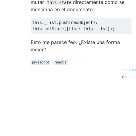
mutar
directamente como se
this.state
menciona en el documento.
this
.
_list
.
push
(
newObject
):
this
.
setState
({
list
:
this
.
_list
});
Esto me parece feo. ¿Existe una forma
mejor?
javascript
reactjs
—
Khoi
fuente