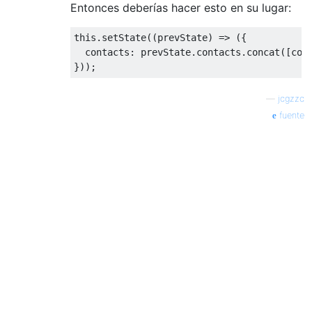
Entonces deberías hacer esto en su lugar:
this
.
setState
((
prevState
)
=>
({
  contacts
:
 prevState
.
contacts
.
concat
([
con
}));
—
jcgzzc
fuente