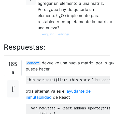
agregar un elemento a una matriz.
Pero, ¿qué hay de quitarle un
elemento? ¿O simplemente para
restablecer completamente la matriz a
una nueva?
—
Augustin Riedinger
Respuestas:
devuelve una nueva matriz, por lo qu
165
concat
puede hacer
this
.
setState
({
list
:
this
.
state
.
list
.
conca
otra alternativa es el
ayudante de
inmutabilidad
de React
var
 newState 
=
React
.
addons
.
update
(
this
.
      list 
:
{