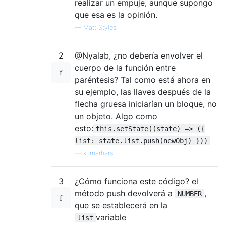
realizar un empuje, aunque supongo
que esa es la opinión.
—
Matt Styles
2
@Nyalab, ¿no debería envolver el
cuerpo de la función entre
paréntesis? Tal como está ahora en
su ejemplo, las llaves después de la
flecha gruesa iniciarían un bloque, no
un objeto. Algo como
esto:
this.setState((state) => ({
list: state.list.push(newObj) }))
—
kumarharsh
3
¿Cómo funciona este código? el
método push devolverá a
,
NUMBER
que se establecerá en la
variable
list