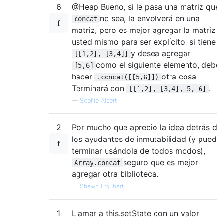
6
@Heap Bueno, si le pasa una matriz qu
no sea, la envolverá en una
concat
matriz, pero es mejor agregar la matriz
usted mismo para ser explícito: si tiene
y desea agregar
[[1,2], [3,4]]
como el siguiente elemento, deb
[5,6]
hacer
otra cosa
.concat([[5,6]])
Terminará con
.
[[1,2], [3,4], 5, 6]
—
Sophie Alpert
2
Por mucho que aprecio la idea detrás 
los ayudantes de inmutabilidad (y pue
terminar usándola de todos modos),
seguro que es mejor
Array.concat
agregar otra biblioteca.
—
Shawn Erquhart
1
Llamar a this.setState con un valor