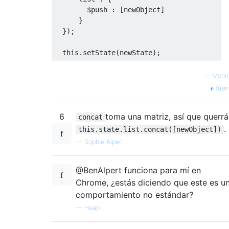
        $push 
:
[
newObject
]
}
});
this
.
setState
(
newState
);
—
Mont
fuen
6
toma una matriz, así que querrá
concat
.
this.state.list.concat([newObject])
—
Sophie Alpert
@BenAlpert funciona para mí en
Chrome, ¿estás diciendo que este es u
comportamiento no estándar?
—
Heap