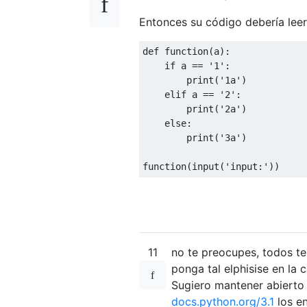
Entonces su código debería leer
def
 function
(
a
):
if
 a 
==
'1'
:
print
(
'1a'
)
elif
 a 
==
'2'
:
print
(
'2a'
)
else
:
print
(
'3a'
)
function
(
input
(
'input:'
))
11
no te preocupes, todos t
ponga tal elphisise en la 
Sugiero mantener abierto
docs.python.org/3.1
los en