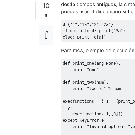
desde tiempos antiguos, la sint
10
puedes usar el diccionario si t
d
={
"1"
:
"1a"
,
"2"
:
"2a"
}
if
not
 a 
in
 d
:
print
(
"3a"
)
else
:
print
(
d
[
a
])
Para msw, ejemplo de ejecución 
def
 print_one
(
arg
=
None
):
print
"one"
def
 print_two
(
num
):
print
"two %s"
%
 num

execfunctions 
=
{
1
:
(
print_o
try
:
    execfunctions
[
1
][
0
]()
except
KeyError
,
e
:
print
"Invalid option: "
,
e
