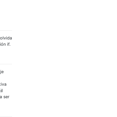
 olvida
ón if.
je
tiva
ld
a ser