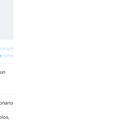
stdog74
fuente
 un
ionario
blos,