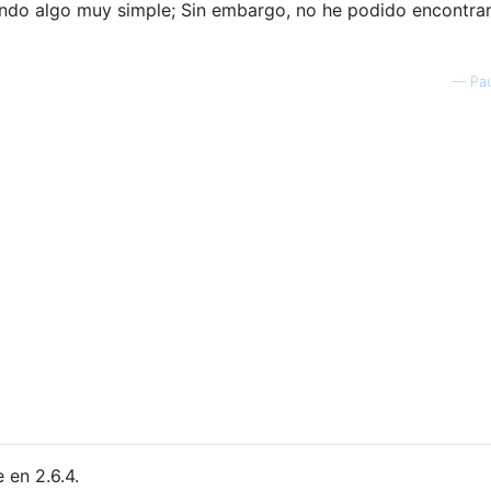
do algo muy simple; Sin embargo, no he podido encontrar
—
Pau
 en 2.6.4.