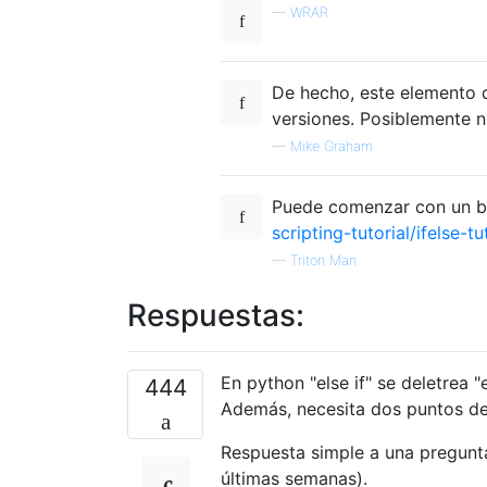
—
WRAR
De hecho, este elemento d
versiones. Posiblemente n
—
Mike Graham
Puede comenzar con un bue
scripting-tutorial/ifelse-tu
—
Triton Man
Respuestas:
En python "else if" se deletrea "el
444
Además, necesita dos puntos d
Respuesta simple a una pregunt
últimas semanas).