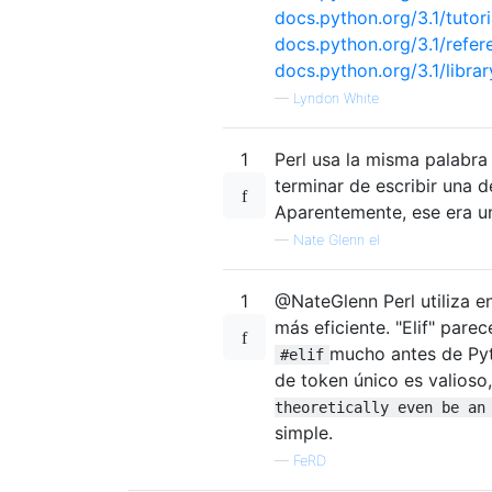
docs.python.org/3.1/tutori
docs.python.org/3.1/refer
docs.python.org/3.1/librar
—
Lyndon White
1
Perl usa la misma palabra 
terminar de escribir una d
Aparentemente, ese era u
—
Nate Glenn el
1
@NateGlenn Perl utiliza e
más eficiente. "Elif" par
mucho antes de Pyt
#elif
de token único es valioso
theoretically even be an
simple.
—
FeRD