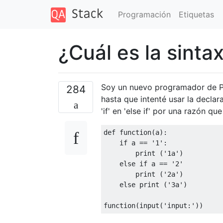
Programación
Etiquetas
¿Cuál es la sintax
Soy un nuevo programador de Pyt
284
hasta que intenté usar la declara
'if' en 'else if' por una razón 
def
 function
(
a
):
if
 a 
==
'1'
:
print
(
'1a'
)
else
if
 a 
==
'2'
print
(
'2a'
)
else
print
(
'3a'
)
function
(
input
(
'input:'
))