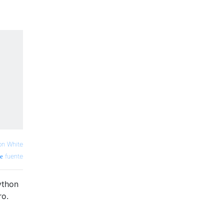
on White
fuente
ython
ro.