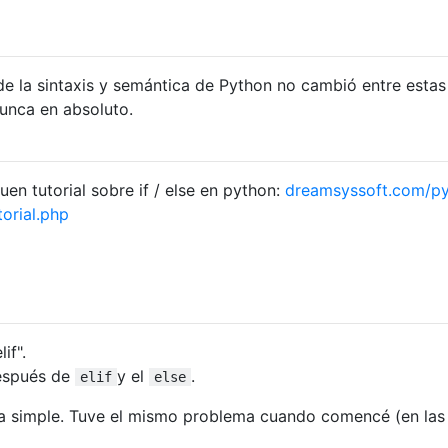
e la sintaxis y semántica de Python no cambió entre estas
unca en absoluto.
n tutorial sobre if / else en python:
dreamsyssoft.com/p
torial.php
if".
espués de
y el
.
elif
else
a simple. Tuve el mismo problema cuando comencé (en las