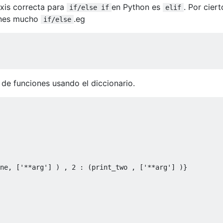
axis correcta para
en Python es
. Por ciert
if/else if
elif
ienes mucho
.eg
if/else
de funciones usando el diccionario.
ne
,
[
'**arg'
]
)
,
2
:
(
print_two 
,
[
'**arg'
]
)}