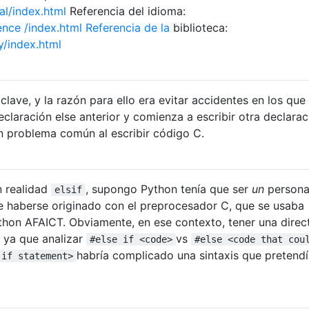
al/index.html
Referencia del idioma:
ence /index.html Referencia de la
biblioteca:
y/index.html
clave, y la razón para ello era evitar accidentes en los que
eclaración else anterior y comienza a escribir otra declaraci
n problema común al escribir código C.
n realidad
, supongo Python tenía que ser
un
persona
elsif
ece haberse originado con el preprocesador C, que se usaba
hon AFAICT. Obviamente, en ese contexto, tener una direc
, ya que analizar
vs
#else if <code>
#else <code that cou
habría complicado una sintaxis que pretendí
 if statement>