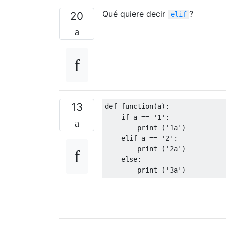
Qué quiere decir
?
20
elif
13
def
 function
(
a
):
if
 a 
==
'1'
:
print
(
'1a'
)
elif
 a 
==
'2'
:
print
(
'2a'
)
else
:
print
(
'3a'
)