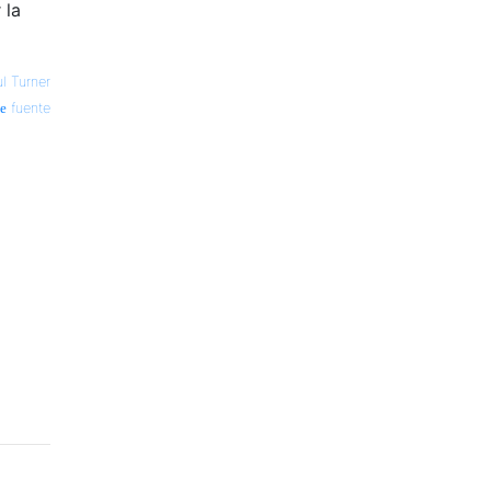
 la
l Turner
fuente