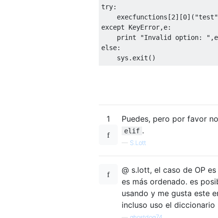
try
:
    execfunctions
[
2
][
0
](
"test"
except
KeyError
,
e
:
print
"Invalid option: "
,
else
:
    sys
.
exit
()
1
Puedes, pero por favor no
.
elif
—
S.Lott
@ s.lott, el caso de OP es
es más ordenado. es posib
usando y me gusta este en
incluso uso el diccionario
—
ghostdog74