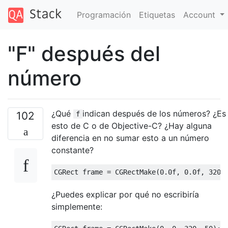
Programación
Etiquetas
Account
"F" después del
número
¿Qué
indican después de los números? ¿Es
102
f
esto de C o de Objective-C? ¿Hay alguna
diferencia en no sumar esto a un número
constante?
CGRect
 frame 
=
CGRectMake
(
0.0f
,
0.0f
,
320.
¿Puedes explicar por qué no escribiría
simplemente: