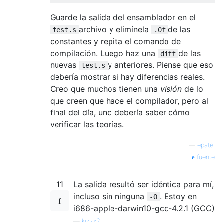
Guarde la salida del ensamblador en el
archivo y elimínela
de las
test.s
.0f
constantes y repita el comando de
compilación. Luego haz una
de las
diff
nuevas
y anteriores. Piense que eso
test.s
debería mostrar si hay diferencias reales.
Creo que muchos tienen una
visión
de lo
que creen que hace el compilador, pero al
final del día, uno debería saber cómo
verificar las teorías.
—
epatel
fuente
11
La salida resultó ser idéntica para mí,
incluso sin ninguna
. Estoy en
-O
i686-apple-darwin10-gcc-4.2.1 (GCC)
—
kizzx2