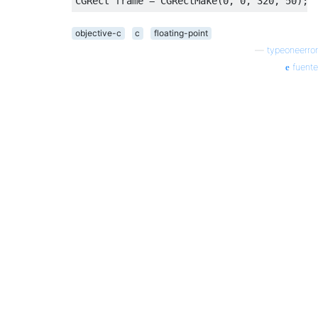
CGRect
 frame 
=
CGRectMake
(
0
,
0
,
320
,
50
);
objective-c
c
floating-point
—
typeoneerror
fuente