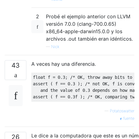
2
Probé el ejemplo anterior con LLVM
versión 7.0.0 (clang-700.0.65)
x86_64-apple-darwin15.0.0 y los
archivos .out también eran idénticos.
—
Nick
A veces hay una diferencia.
43
float
 f 
=
0.3
;
/* OK, throw away bits to c
assert 
(
 f 
==
0.3
);
/* not OK, f is conver
   and the value of 0.3 depends on how man
assert 
(
 f 
==
0.3f
);
/* OK, comparing two
—
Potatoswatter
fuente
Le dice a la computadora que este es un núm
26