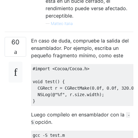
está en un bucle cerrado, el
rendimiento puede verse afectado.
perceptible.
—
Matteo Italia
En caso de duda, compruebe la salida del
60
ensamblador. Por ejemplo, escriba un
pequeño fragmento mínimo, como este
#import <Cocoa/Cocoa.h>
void
 test
()
{
CGRect
 r 
=
CGRectMake
(
0.0f
,
0.0f
,
320.0f
NSLog
(@
"%f"
,
 r
.
size
.
width
);
}
Luego compílelo en ensamblador con la
-
opción.
S
gcc 
-
S test
.
m