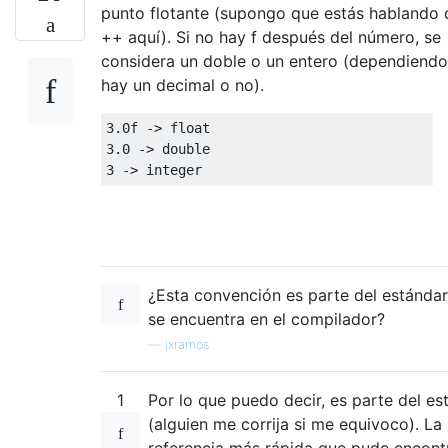
punto flotante (supongo que estás hablando d
++ aquí). Si no hay f después del número, se
considera un doble o un entero (dependiendo
hay un decimal o no).
3.0f
->
float
3.0
->
double
3
->
 integer
¿Esta convención es parte del estánda
se encuentra en el compilador?
—
jxramos
1
Por lo que puedo decir, es parte del es
(alguien me corrija si me equivoco). La
referencia más rápida que pude encont