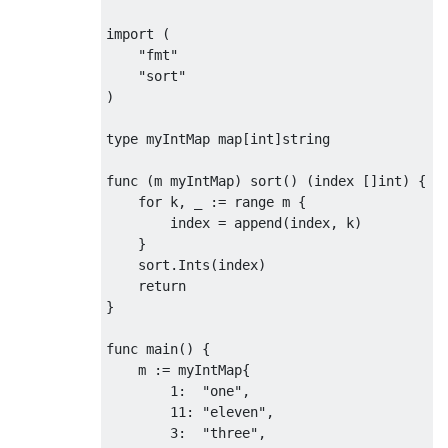
import
(
"fmt"
"sort"
)
type myIntMap map
[
int
]
string
func 
(
m myIntMap
)
 sort
()
(
index 
[]
int
)
{
for
 k
,
 _ 
:=
 range m 
{
        index 
=
 append
(
index
,
 k
)
}
    sort
.
Ints
(
index
)
return
}
func main
()
{
    m 
:=
 myIntMap
{
1
:
"one"
,
11
:
"eleven"
,
3
:
"three"
,