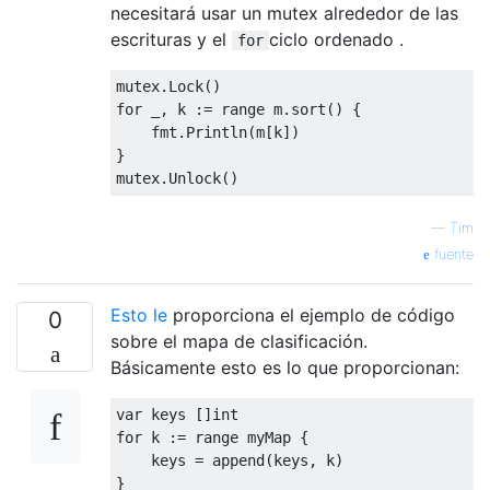
necesitará usar un mutex alrededor de las
escrituras y el
ciclo ordenado .
for
mutex
.
Lock
()
for
 _
,
 k 
:=
 range m
.
sort
()
{
    fmt
.
Println
(
m
[
k
])
}
mutex
.
Unlock
()
—
Tim
fuente
Esto le
proporciona el ejemplo de código
0
sobre el mapa de clasificación.
Básicamente esto es lo que proporcionan:
var
 keys 
[]
int
for
 k 
:=
 range myMap 
{
    keys 
=
 append
(
keys
,
 k
)
}