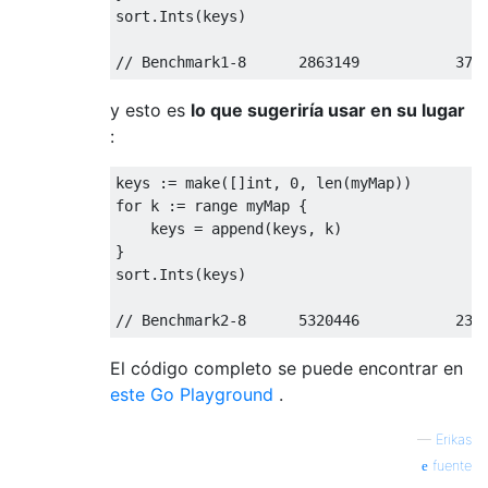
sort
.
Ints
(
keys
)
// Benchmark1-8      2863149           374
y esto es
lo que sugeriría usar en su lugar
:
keys 
:=
 make
([]
int
,
0
,
 len
(
myMap
))
for
 k 
:=
 range myMap 
{
    keys 
=
 append
(
keys
,
 k
)
}
sort
.
Ints
(
keys
)
// Benchmark2-8      5320446           230
El código completo se puede encontrar en
este Go Playground
.
—
Erikas
fuente