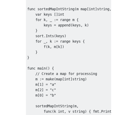
func sortedMapIntString
(
m map
[
int
]
string
,
 
var
 keys 
[]
int
for
 k
,
 _ 
:=
 range m 
{
        keys 
=
 append
(
keys
,
 k
)
}
    sort
.
Ints
(
keys
)
for
 _
,
 k 
:=
 range keys 
{
        f
(
k
,
 m
[
k
])
}
}
func main
()
{
// Create a map for processing
    m 
:=
 make
(
map
[
int
]
string
)
    m
[
1
]
=
"a"
    m
[
2
]
=
"c"
    m
[
0
]
=
"b"
    sortedMapIntString
(
m
,
        func
(
k 
int
,
 v 
string
)
{
 fmt
.
Printl