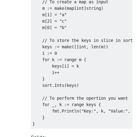
// To create a map as input
    m 
:=
 make
(
map
[
int
]
string
)
    m
[
1
]
=
"a"
    m
[
2
]
=
"c"
    m
[
0
]
=
"b"
// To store the keys in slice in sorte
    keys 
:=
 make
([]
int
,
 len
(
m
))
    i 
:=
0
for
 k 
:=
 range m 
{
        keys
[
i
]
=
 k

        i
++
}
    sort
.
Ints
(
keys
)
// To perform the opertion you want
for
 _
,
 k 
:=
 range keys 
{
        fmt
.
Println
(
"Key:"
,
 k
,
"Value:"
,
 m
}
}