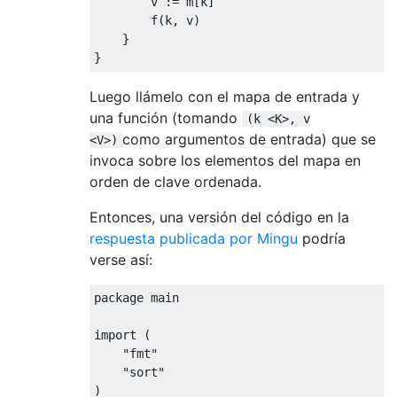
        v 
:=
 m
[
k
]
        f
(
k
,
 v
)
}
}
Luego llámelo con el mapa de entrada y
una función (tomando
(k <K>, v
como argumentos de entrada) que se
<V>)
invoca sobre los elementos del mapa en
orden de clave ordenada.
Entonces, una versión del código en la
respuesta publicada por Mingu
podría
verse así:
package
 main

import
(
"fmt"
"sort"
)