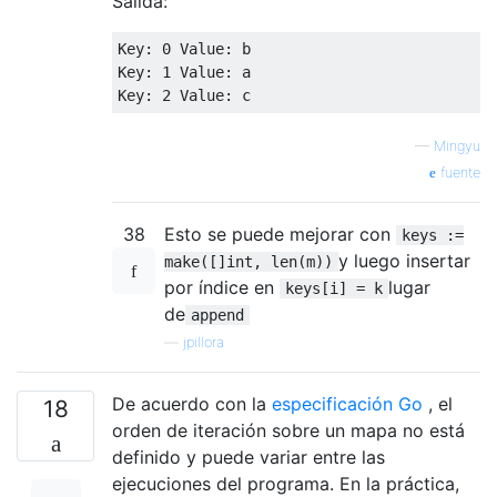
Salida:
Key
:
0
Value
:
Key
:
1
Value
:
Key
:
2
Value
:
 c
—
Mingyu
fuente
38
Esto se puede mejorar con
keys :=
y luego insertar
make([]int, len(m))
por índice en
lugar
keys[i] = k
de
append
—
jpillora
De acuerdo con la
especificación Go
, el
18
orden de iteración sobre un mapa no está
definido y puede variar entre las
ejecuciones del programa. En la práctica,