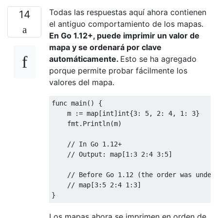
Todas las respuestas aquí ahora contienen
14
el antiguo comportamiento de los mapas.
En Go 1.12+, puede imprimir un valor de
mapa y se ordenará por clave
automáticamente.
Esto se ha agregado
porque permite probar fácilmente los
valores del mapa.
func main
()
{
    m 
:=
 map
[
int
]
int
{
3
:
5
,
2
:
4
,
1
:
3
}
    fmt
.
Println
(
m
)
// In Go 1.12+
// Output: map[1:3 2:4 3:5]
// Before Go 1.12 (the order was undef
// map[3:5 2:4 1:3]
}
Los mapas ahora se imprimen en orden de