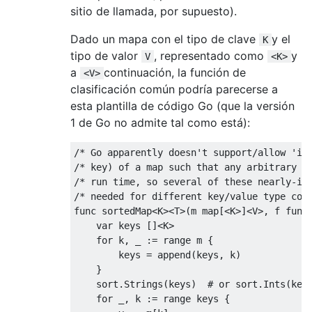
sitio de llamada, por supuesto).
Dado un mapa con el tipo de clave
y el
K
tipo de valor
, representado como
y
V
<K>
a
continuación, la función de
<V>
clasificación común podría parecerse a
esta plantilla de código Go (que la versión
1 de Go no admite tal como está):
/* Go apparently doesn't support/allow 'int
/* key) of a map such that any arbitrary ty
/* run time, so several of these nearly-ide
/* needed for different key/value type com
func sortedMap
<
K
><
T
>(
m map
[<
K
>]<
V
>,
 f func
var
 keys 
[]<
K
>
for
 k
,
 _ 
:=
 range m 
{
        keys 
=
 append
(
keys
,
 k
)
}
    sort
.
Strings
(
keys
)
# or sort.Ints(key
for
 _
,
 k 
:=
 range keys 
{