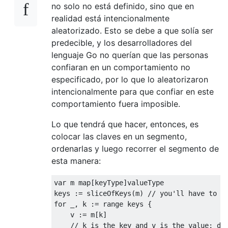
no solo no está definido, sino que en
realidad está intencionalmente
aleatorizado. Esto se debe a que solía ser
predecible, y los desarrolladores del
lenguaje Go no querían que las personas
confiaran en un comportamiento no
especificado, por lo que lo aleatorizaron
intencionalmente para que confiar en este
comportamiento fuera imposible.
Lo que tendrá que hacer, entonces, es
colocar las claves en un segmento,
ordenarlas y luego recorrer el segmento de
esta manera:
var
 m map
[
keyType
]
valueType

keys 
:=
 sliceOfKeys
(
m
)
// you'll have to i
for
 _
,
 k 
:=
 range keys 
{
    v 
:=
 m
[
k
]
// k is the key and v is the value; do