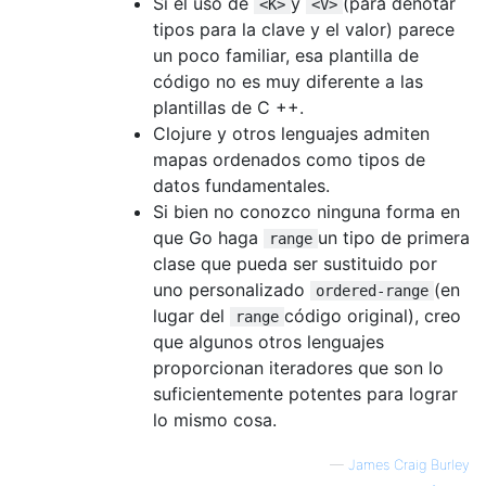
Si el uso de
y
(para denotar
<K>
<V>
tipos para la clave y el valor) parece
un poco familiar, esa plantilla de
código no es muy diferente a las
plantillas de C ++.
Clojure y otros lenguajes admiten
mapas ordenados como tipos de
datos fundamentales.
Si bien no conozco ninguna forma en
que Go haga
un tipo de primera
range
clase que pueda ser sustituido por
uno personalizado
(en
ordered-range
lugar del
código original), creo
range
que algunos otros lenguajes
proporcionan iteradores que son lo
suficientemente potentes para lograr
lo mismo cosa.
—
James Craig Burley