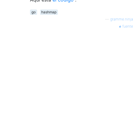
go
hashmap
—
gramme.ninja
fuente