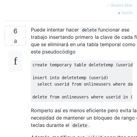
—
Anders Abel
fuente
Puede intentar hacer
funcionar ese
6
delete
trabajo insertando primero la clave de cada fi
que se eliminará en una tabla temporal como
este pseudocódigo
create
 temporary 
table
 deletetemp 
(
userid 
insert
into
 deletetemp 
(
userid
)
select
 userid 
from
 onlineusers 
where
 dat
delete
from
 onlineusers 
where
 userid 
in
(
s
Romperlo así es menos eficiente pero evita la
necesidad de mantener un bloqueo de rango
teclas durante el
.
delete