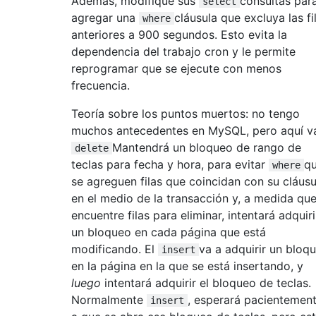
Además, modifique sus
consultas par
select
agregar una
cláusula que excluya las fi
where
anteriores a 900 segundos. Esto evita la
dependencia del trabajo cron y le permite
reprogramar que se ejecute con menos
frecuencia.
Teoría sobre los puntos muertos: no tengo
muchos antecedentes en MySQL, pero aquí va 
Mantendrá un bloqueo de rango de
delete
teclas para fecha y hora, para evitar
q
where
se agreguen filas que coincidan con su cláusu
en el medio de la transacción y, a medida qu
encuentre filas para eliminar, intentará adquiri
un bloqueo en cada página que está
modificando. El
va a adquirir un bloq
insert
en la página en la que se está insertando, y
luego
intentará adquirir el bloqueo de teclas.
Normalmente
, esperará pacientemen
insert