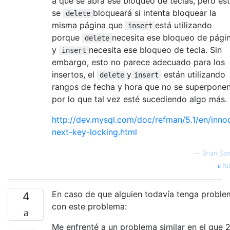
a que se abra ese bloqueo de teclas, pero es
se
bloqueará si intenta bloquear la
delete
misma página que
está utilizando
insert
porque
necesita ese bloqueo de pági
delete
y
necesita ese bloqueo de tecla. Sin
insert
embargo, esto no parece adecuado para los
insertos, el
y
están utilizando
delete
insert
rangos de fecha y hora que no se superponen
por lo que tal vez esté sucediendo algo más.
http://dev.mysql.com/doc/refman/5.1/en/inno
next-key-locking.html
—
Brian San
fu
En caso de que alguien todavía tenga proble
4
con este problema:
Me enfrenté a un problema similar en el que 