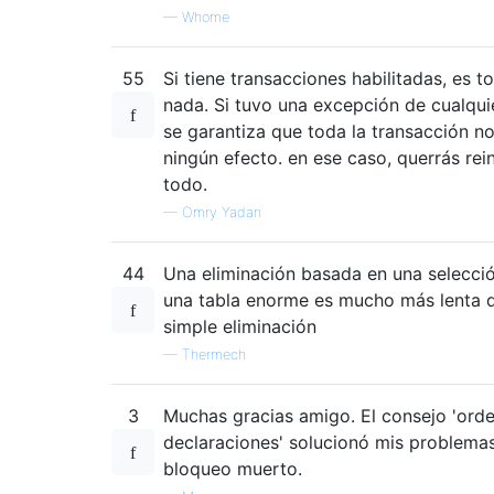
—
Whome
55
Si tiene transacciones habilitadas, es t
nada. Si tuvo una excepción de cualquie
se garantiza que toda la transacción n
ningún efecto. en ese caso, querrás rein
todo.
—
Omry Yadan
44
Una eliminación basada en una selecci
una tabla enorme es mucho más lenta 
simple eliminación
—
Thermech
3
Muchas gracias amigo. El consejo 'ord
declaraciones' solucionó mis problema
bloqueo muerto.