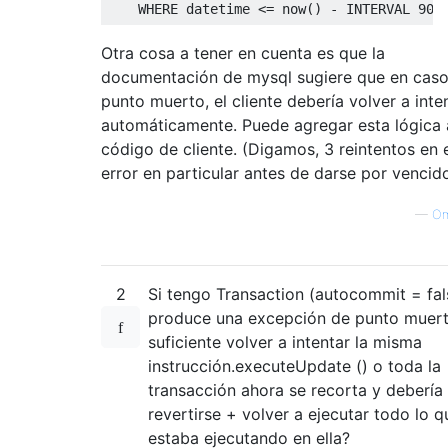
WHERE
 datetime 
<=
 now
()
-
 INTERVAL 
900
Otra cosa a tener en cuenta es que la
documentación de mysql sugiere que en caso
punto muerto, el cliente debería volver a inte
automáticamente. Puede agregar esta lógica 
código de cliente. (Digamos, 3 reintentos en 
error en particular antes de darse por vencido
—
Om
2
Si tengo Transaction (autocommit = fal
produce una excepción de punto muert
suficiente volver a intentar la misma
instrucción.executeUpdate () o toda la
transacción ahora se recorta y debería
revertirse + volver a ejecutar todo lo q
estaba ejecutando en ella?