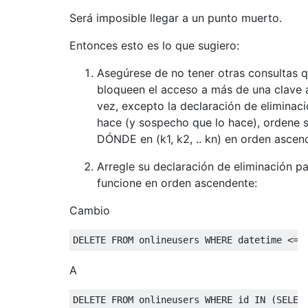
Será imposible llegar a un punto muerto.
Entonces esto es lo que sugiero:
Asegúrese de no tener otras consultas 
bloqueen el acceso a más de una clave a
vez, excepto la declaración de eliminació
hace (y sospecho que lo hace), ordene 
DÓNDE en (k1, k2, .. kn) en orden ascen
Arregle su declaración de eliminación p
funcione en orden ascendente:
Cambio
DELETE
FROM
 onlineusers 
WHERE
 datetime 
<=
 
A
DELETE
FROM
 onlineusers 
WHERE
 id 
IN
(
SELEC