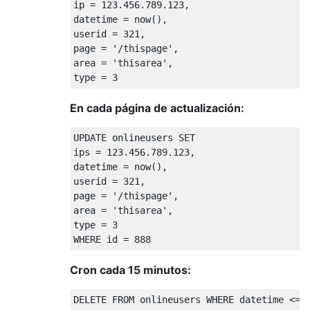
ip 
=
123.456.789.123
,
datetime 
=
 now
(),
userid 
=
321
,
page 
=
'/thispage'
,
area 
=
'thisarea'
,
type 
=
3
En cada página de actualización:
UPDATE
 onlineusers 
SET
ips 
=
123.456.789.123
,
datetime 
=
 now
(),
userid 
=
321
,
page 
=
'/thispage'
,
area 
=
'thisarea'
,
type 
=
3
WHERE
 id 
=
888
Cron cada 15 minutos:
DELETE
FROM
 onlineusers 
WHERE
 datetime 
<=
 