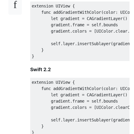
extension 
UIView
{
    func addGradientWithColor
(
color
:
UICol
let
 gradient 
=
CAGradientLayer
()
        gradient
.
frame 
=
self
.
bounds

        gradient
.
colors 
=
[
UIColor
.
clear
.
c
self
.
layer
.
insertSublayer
(
gradient
}
}
Swift 2.2
extension 
UIView
{
    func addGradientWithColor
(
color
:
UICol
let
 gradient 
=
CAGradientLayer
()
        gradient
.
frame 
=
self
.
bounds

        gradient
.
colors 
=
[
UIColor
.
clearCo
self
.
layer
.
insertSublayer
(
gradient
}
}