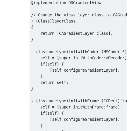
@implementation
DDGradientView
// Change the views layer class to CAGradi
+
(
Class
)
{
return
[
CAGradientLayer
class
];
}
-
(
instancetype
)
initWithCoder
:(
NSCoder
*)
a
self
=
[
super
 initWithCoder
:
aDecoder
];
if
(
self
)
{
[
self
 configureGradientLayer
];
}
return
self
;
}
-
(
instancetype
)
initWithFrame
:(
CGRect
)
fram
self
=
[
super
 initWithFrame
:
frame
];
if
(
self
)
{
[
self
 configureGradientLayer
];
}