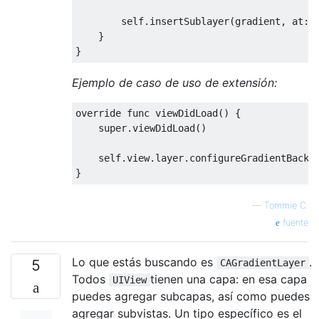
self
.
insertSublayer
(
gradient
,
 at
:
}
}
Ejemplo de caso de uso de extensión:
override
 func viewDidLoad
()
{
super
.
viewDidLoad
()
self
.
view
.
layer
.
configureGradientBackg
}
—
Tommie C.
fuente
Lo que estás buscando es
.
5
CAGradientLayer
Todos
tienen una capa: en esa capa
UIView
puedes agregar subcapas, así como puedes
agregar subvistas. Un tipo específico es el