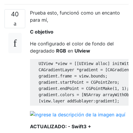
Prueba esto, funcionó como un encanto
40
para mí,
C objetivo
He configurado el color de fondo del
degradado
RGB
en
UIview
UIView
*
view 
=
[[
UIView
 alloc
]
 initWith
CAGradientLayer
*
gradient 
=
[
CAGradient
   gradient
.
frame 
=
 view
.
bounds
;
   gradient
.
startPoint 
=
CGPointZero
;
   gradient
.
endPoint 
=
CGPointMake
(
1
,
1
);
   gradient
.
colors 
=
[
NSArray
 arrayWithObj
[
view
.
layer addSublayer
:
gradient
];
ACTUALIZADO: -
Swift3 +