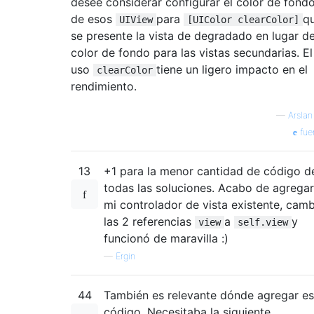
desee considerar configurar el color de fond
de esos
para
q
UIView
[UIColor clearColor]
se presente la vista de degradado en lugar de
color de fondo para las vistas secundarias. El
uso
tiene un ligero impacto en el
clearColor
rendimiento.
—
Arslan
fue
13
+1 para la menor cantidad de código d
todas las soluciones. Acabo de agregar
mi controlador de vista existente, camb
las 2 referencias
a
y
view
self.view
funcionó de maravilla :)
—
Ergin
44
También es relevante dónde agregar es
código. Necesitaba la siguiente