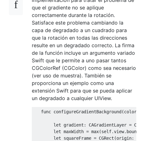
implementación para tratar el problema de
que el gradiente no se aplique
correctamente durante la rotación.
Satisface este problema cambiando la
capa de degradado a un cuadrado para
que la rotación en todas las direcciones
resulte en un degradado correcto. La firma
de la función incluye un argumento variado
Swift que le permite a uno pasar tantos
CGColorRef (CGColor) como sea necesario
(ver uso de muestra). También se
proporciona un ejemplo como una
extensión Swift para que se pueda aplicar
un degradado a cualquier UIView.
   func configureGradientBackground
(
colors
let
 gradient
:
CAGradientLayer
=
CA
let
 maxWidth 
=
 max
(
self
.
view
.
bound
let
 squareFrame 
=
CGRect
(
origin
:
s