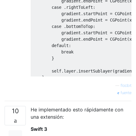
            gradient
.
endPoint 
=
CGPoint
(
x
:
case
.
rightToLeft
:
            gradient
.
startPoint 
=
CGPoint
(
            gradient
.
endPoint 
=
CGPoint
(
x
:
case
.
bottomToTop
:
            gradient
.
startPoint 
=
CGPoint
(
            gradient
.
endPoint 
=
CGPoint
(
x
:
default
:
break
}
self
.
layer
.
insertSublayer
(
gradient
}
}
—
flocbit
fuente
He implementado esto rápidamente con
10
una extensión:
Swift 3