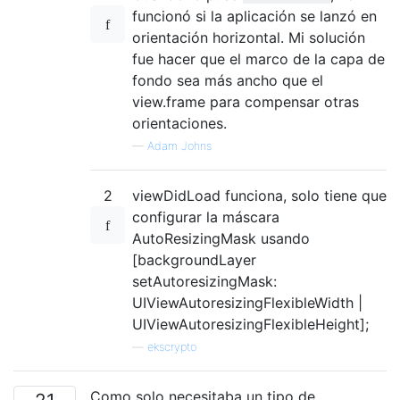
funcionó si la aplicación se lanzó en
orientación horizontal. Mi solución
fue hacer que el marco de la capa de
fondo sea más ancho que el
view.frame para compensar otras
orientaciones.
—
Adam Johns
2
viewDidLoad funciona, solo tiene que
configurar la máscara
AutoResizingMask usando
[backgroundLayer
setAutoresizingMask:
UIViewAutoresizingFlexibleWidth |
UIViewAutoresizingFlexibleHeight];
—
ekscrypto
Como solo necesitaba un tipo de