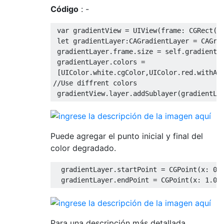
Código
: -
var
 gradientView 
=
UIView
(
frame
:
CGRect
(
x
let
 gradientLayer
:
CAGradientLayer
=
CAGra
 gradientLayer
.
frame
.
size 
=
self
.
gradientV
 gradientLayer
.
colors 
=
[
UIColor
.
white
.
cgColor
,
UIColor
.
red
.
withAl
//Use diffrent colors
 gradientView
.
layer
.
addSublayer
(
gradientLa
Puede agregar el punto inicial y final del
color degradado.
  gradientLayer
.
startPoint 
=
CGPoint
(
x
:
0.
  gradientLayer
.
endPoint 
=
CGPoint
(
x
:
1.0
,
Para una descripción más detallada,