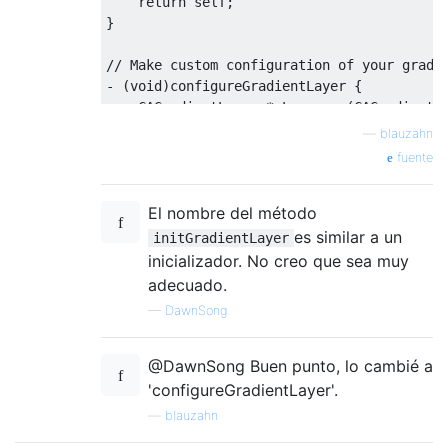
return
self
;
}
// Make custom configuration of your gradi
-
(
void
)
configureGradientLayer 
{
CAGradientLayer
*
gLayer 
=
(
CAGradientL
    gLayer
.
colors 
=
[
NSArray
 arrayWithObje
—
blauzahn
}
fuente
@end
El nombre del método
es similar a un
initGradientLayer
inicializador. No creo que sea muy
adecuado.
—
DawnSong
@DawnSong Buen punto, lo cambié a
'configureGradientLayer'.
—
blauzahn