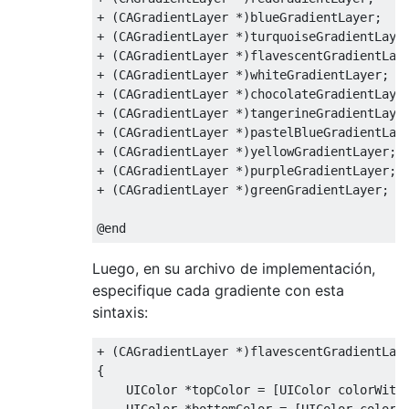
+
(
CAGradientLayer
*)
blueGradientLayer
;
+
(
CAGradientLayer
*)
turquoiseGradientLaye
+
(
CAGradientLayer
*)
flavescentGradientLay
+
(
CAGradientLayer
*)
whiteGradientLayer
;
+
(
CAGradientLayer
*)
chocolateGradientLaye
+
(
CAGradientLayer
*)
tangerineGradientLaye
+
(
CAGradientLayer
*)
pastelBlueGradientLay
+
(
CAGradientLayer
*)
yellowGradientLayer
;
+
(
CAGradientLayer
*)
purpleGradientLayer
;
+
(
CAGradientLayer
*)
greenGradientLayer
;
@end
Luego, en su archivo de implementación,
especifique cada gradiente con esta
sintaxis:
+
(
CAGradientLayer
*)
{
UIColor
*
topColor 
=
[
UIColor
 colorWith