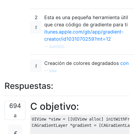
2
Esta es una pequeña herramienta útil
que crea código de gradiente para ti
itunes.apple.com/gb/app/gradient-
creator/id1031070259?mt=12
—
burrGGG
Creación de colores degradados
con
—
Max
Respuestas:
C objetivo:
694
UIView
*
view 
=
[[
UIView
 alloc
]
 initWithFra
CAGradientLayer
*
gradient 
=
[
CAGradientLay