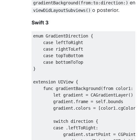
en
gradientBackground(from:to:direction:)
o posterior.
viewDidLayoutSubviews()
Swift 3
enum
GradientDirection
{
case
 leftToRight

case
 rightToLeft

case
 topToBottom

case
}
extension 
UIView
{
    func gradientBackground
(
from
 color1
:
U
let
 gradient 
=
CAGradientLayer
()
        gradient
.
frame 
=
self
.
bounds

        gradient
.
colors 
=
[
color1
.
cgColor
,
switch
 direction 
{
case
.
leftToRight
:
            gradient
.
startPoint 
=
CGPoint
(