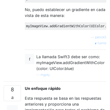
No, puedo establecer un gradiente en cada
vista de esta manera:
myImageView
.
addGradientWithColor
(
UIColor
.
b
—
patrickS
fuente
La llamada Swift3 debe ser como:
myImageView.addGradientWithColor
(color: UIColor.blue)
—
mgyky
Un enfoque rápido
8
Esta respuesta se basa en las respuestas
anteriores y proporciona una