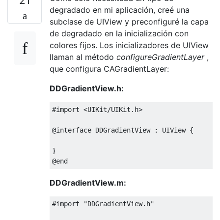
21
degradado en mi aplicación, creé una
subclase de UIView y preconfiguré la capa
de degradado en la inicialización con
colores fijos. Los inicializadores de UIView
llaman al método
configureGradientLayer
,
que configura CAGradientLayer:
DDGradientView.h:
#import <UIKit/UIKit.h>
@interface
DDGradientView
:
UIView
{
}
@end
DDGradientView.m:
#import "DDGradientView.h"