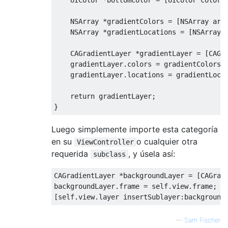
UIColor
*
bottomColor 
=
[
UIColor
 colorW
NSArray
*
gradientColors 
=
[
NSArray
 arr
NSArray
*
gradientLocations 
=
[
NSArray
 
CAGradientLayer
*
gradientLayer 
=
[
CAGr
    gradientLayer
.
colors 
=
 gradientColors
;
    gradientLayer
.
locations 
=
 gradientLoca
return
 gradientLayer
;
}
Luego simplemente importe esta categoría
en su
o cualquier otra
ViewController
requerida
, y úsela así:
subclass
CAGradientLayer
*
backgroundLayer 
=
[
CAGrad
backgroundLayer
.
frame 
=
self
.
view
.
frame
;
[
self
.
view
.
layer insertSublayer
:
background
—
Sam Fischer