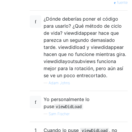
fuente
¿Dónde deberías poner el código
para usarlo? ¿Qué método de ciclo
de vida? viewdidappear hace que
parezca un segundo demasiado
tarde. viewdidload y viewdidappear
hacen que no funcione mientras gira.
viewdidlayoutsubviews funciona
mejor para la rotación, pero aún así
se ve un poco entrecortado.
—
Adam Johns
Yo personalmente lo
puse
viewDidLoad
—
Sam Fischer
1
Cuando lo puse
, no
viewDidLoad