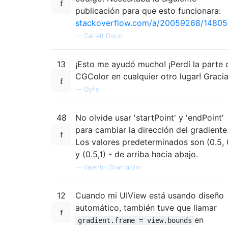
publicación para que esto funcionara:
stackoverflow.com/a/20059268/14805
—
Garrett Disco
13
¡Esto me ayudó mucho! ¡Perdí la parte 
CGColor en cualquier otro lugar! Graci
—
Gyfis
48
No olvide usar 'startPoint' y 'endPoint'
para cambiar la dirección del gradiente
Los valores predeterminados son (0.5, 
y (0.5,1) - de arriba hacia abajo.
—
Valentin Shamardin
12
Cuando mi UIView está usando diseño
automático, también tuve que llamar
en
gradient.frame = view.bounds