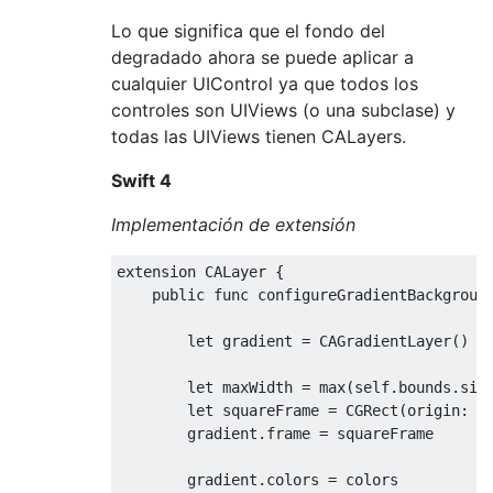
Lo que significa que el fondo del
degradado ahora se puede aplicar a
cualquier UIControl ya que todos los
controles son UIViews (o una subclase) y
todas las UIViews tienen CALayers.
Swift 4
Implementación de extensión
extension 
CALayer
{
public
 func configureGradientBackgroun
let
 gradient 
=
CAGradientLayer
()
let
 maxWidth 
=
 max
(
self
.
bounds
.
siz
let
 squareFrame 
=
CGRect
(
origin
:
s
        gradient
.
frame 
=
 squareFrame

        gradient
.
colors 
=
 colors
