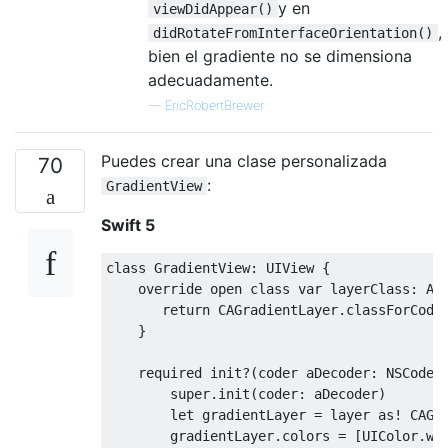
y en
viewDidAppear()
,
didRotateFromInterfaceOrientation()
bien el gradiente no se dimensiona
adecuadamente.
—
EricRobertBrewer
Puedes crear una clase personalizada
70
:
GradientView
Swift 5
class
GradientView
:
UIView
{
override
 open 
class
var
 layerClass
:
An
return
CAGradientLayer
.
classForCode
}
    required init
?(
coder aDecoder
:
NSCoder
super
.
init
(
coder
:
 aDecoder
)
let
 gradientLayer 
=
 layer 
as
!
CAGr
        gradientLayer
.
colors 
=
[
UIColor
.
wh