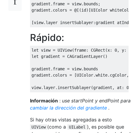
gradient
.
frame 
=
 view
.
bounds
;
gradient
.
colors 
=
@[(
id
)[
UIColor
 whiteColo
[
view
.
layer insertSublayer
:
gradient atInde
Rápido:
let
 view 
=
UIView
(
frame
:
CGRect
(
x
:
0
,
 y
:
0
let
 gradient 
=
CAGradientLayer
()
gradient
.
frame 
=
 view
.
bounds

gradient
.
colors 
=
[
UIColor
.
white
.
cgColor
,
view
.
layer
.
insertSublayer
(
gradient
,
 at
:
0
)
Información
:
use startPoint y endPoint para
cambiar la dirección del gradiente
.
Si hay otras vistas agregadas a esto
(como a
), es posible que
UIView
UILabel