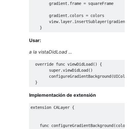
        gradient
.
frame 
=
 squareFrame

        gradient
.
colors 
=
 colors

        view
.
layer
.
insertSublayer
(
gradient
}
Usar:
a la vistaDidLoad ...
override
 func viewDidLoad
()
{
super
.
viewDidLoad
()
        configureGradientBackground
(
UIColo
}
Implementación de extensión
extension 
CALayer
{
    func configureGradientBackground
(
color