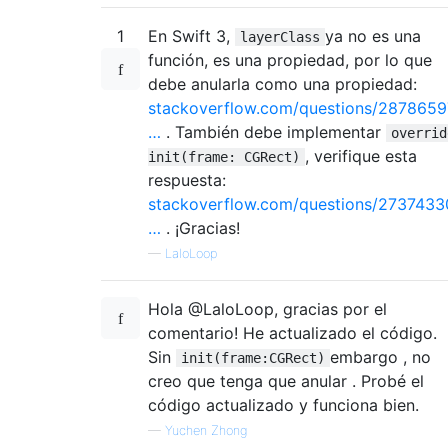
1
En Swift 3,
ya no es una
layerClass
función, es una propiedad, por lo que
debe anularla como una propiedad:
stackoverflow.com/questions/2878659
…
. También debe implementar
overrid
, verifique esta
init(frame: CGRect)
respuesta:
stackoverflow.com/questions/2737433
…
. ¡Gracias!
—
LaloLoop
Hola @LaloLoop, gracias por el
comentario! He actualizado el código.
Sin
embargo , no
init(frame:CGRect)
creo que tenga que anular . Probé el
código actualizado y funciona bien.
—
Yuchen Zhong