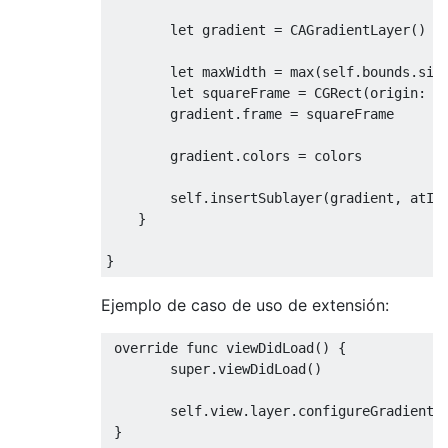
let
 gradient 
=
CAGradientLayer
()
let
 maxWidth 
=
 max
(
self
.
bounds
.
siz
let
 squareFrame 
=
CGRect
(
origin
:
s
        gradient
.
frame 
=
 squareFrame

        gradient
.
colors 
=
 colors

self
.
insertSublayer
(
gradient
,
 atIn
}
}
Ejemplo de caso de uso de extensión:
override
 func viewDidLoad
()
{
super
.
viewDidLoad
()
self
.
view
.
layer
.
configureGradientB
}