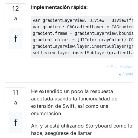
Implementación rápida:
12
var
 gradientLayerView
:
UIView
=
UIView
(
fra
var
 gradient
:
CAGradientLayer
=
CAGradient
gradient
.
frame 
=
 gradientLayerView
.
bounds

gradient
.
colors 
=
[
UIColor
.
grayColor
().
CGC
gradientLayerView
.
layer
.
insertSublayer
(
gra
self
.
view
.
layer
.
insertSublayer
(
gradientLay
—
Siva Visakan
fuente
He extendido un poco la respuesta
11
aceptada usando la funcionalidad de
extensión de Swift, así como una
enumeración.
Ah, y si está utilizando Storyboard como lo
hace, asegúrese de llamar