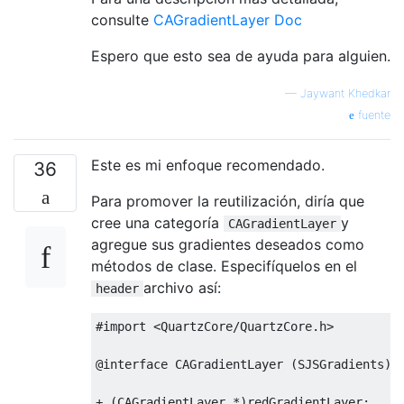
consulte
CAGradientLayer Doc
Espero que esto sea de ayuda para alguien.
—
Jaywant Khedkar
fuente
Este es mi enfoque recomendado.
36
Para promover la reutilización, diría que
cree una categoría
y
CAGradientLayer
agregue sus gradientes deseados como
métodos de clase. Especifíquelos en el
archivo así:
header
#import <QuartzCore/QuartzCore.h>
@interface
CAGradientLayer
(
SJSGradients
)
+
(
CAGradientLayer
*)
redGradientLayer
;