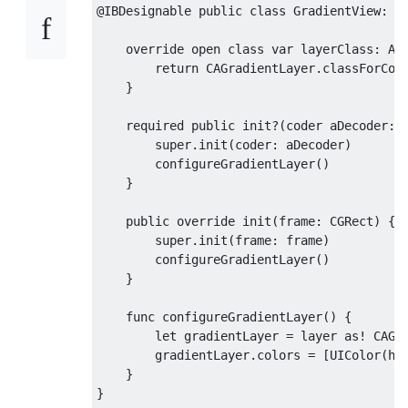
@IBDesignable
public
class
GradientView
:
U
override
 open 
class
var
 layerClass
:
An
return
CAGradientLayer
.
classForCod
}
    required 
public
 init
?(
coder aDecoder
:
super
.
init
(
coder
:
 aDecoder
)
        configureGradientLayer
()
}
public
override
 init
(
frame
:
CGRect
)
{
super
.
init
(
frame
:
 frame
)
        configureGradientLayer
()
}
    func configureGradientLayer
()
{
let
 gradientLayer 
=
 layer 
as
!
CAGr
        gradientLayer
.
colors 
=
[
UIColor
(
he
}
}