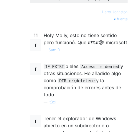
—
Harry Johnston
fuente
11
Holy Molly, esto no tiene sentido
pero funcionó. Que #!%#@! microsoft
—
Sam B
pieles
y
IF EXIST
Access is denied
otras situaciones. He añadido algo
como
y la
DIR c:\deleteme
comprobación de errores antes de
todo.
—
it3xl
Tener el explorador de Windows
abierto en un subdirectorio o