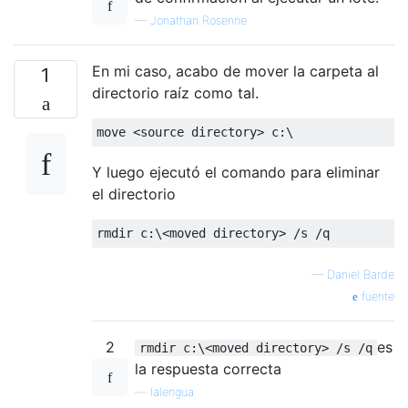
—
Jonathan Rosenne
En mi caso, acabo de mover la carpeta al
1
directorio raíz como tal.
Y luego ejecutó el comando para eliminar
el directorio
—
Daniel Barde
fuente
2
es
rmdir c:\<moved directory> /s /q
la respuesta correcta
—
lalengua