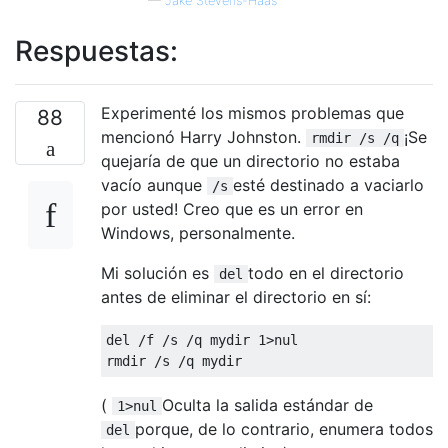
—
Jake Stevens-Haas
Respuestas:
Experimenté los mismos problemas que
88
mencionó Harry Johnston.
¡Se
rmdir /s /q
quejaría de que un directorio no estaba
vacío aunque
esté destinado a vaciarlo
/s
por usted! Creo que es un error en
Windows, personalmente.
Mi solución es
todo en el directorio
del
antes de eliminar el directorio en sí:
del /f /s /q mydir 1>nul

(
Oculta la salida estándar de
1>nul
porque, de lo contrario, enumera todos
del