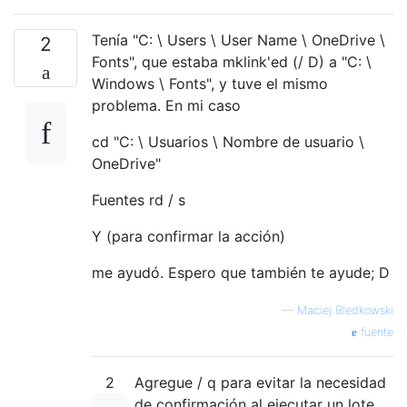
Tenía "C: \ Users \ User Name \ OneDrive \
2
Fonts", que estaba mklink'ed (/ D) a "C: \
Windows \ Fonts", y tuve el mismo
problema. En mi caso
cd "C: \ Usuarios \ Nombre de usuario \
OneDrive"
Fuentes rd / s
Y (para confirmar la acción)
me ayudó. Espero que también te ayude; D
—
Maciej Bledkowski
fuente
2
Agregue / q para evitar la necesidad
de confirmación al ejecutar un lote.