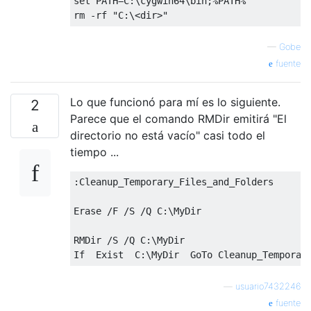
set PATH=C:\cygwin64\bin;%PATH%

—
Gobe
fuente
Lo que funcionó para mí es lo siguiente.
2
Parece que el comando RMDir emitirá "El
directorio no está vacío" casi todo el
tiempo ...
:Cleanup_Temporary_Files_and_Folders

Erase /F /S /Q C:\MyDir

RMDir /S /Q C:\MyDir

—
usuario7432246
fuente