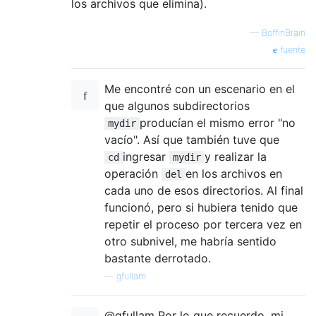
los archivos que elimina).
—
BoffinBrain
fuente
Me encontré con un escenario en el
que algunos subdirectorios
producían el mismo error "no
mydir
vacío". Así que también tuve que
ingresar
y realizar la
cd
mydir
operación
en los archivos en
del
cada uno de esos directorios. Al final
funcionó, pero si hubiera tenido que
repetir el proceso por tercera vez en
otro subnivel, me habría sentido
bastante derrotado.
—
gfullam
@gfullam Por lo que recuerdo, mi