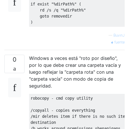
if exist "%dirPath%" (

    rd /s /q "%dirPath%" 

    goto removedir

—
BuvinJ
fuente
Windows a veces está "roto por diseño",
0
por lo que debe crear una carpeta vacía y
luego reflejar la "carpeta rota" con una
"carpeta vacía" con modo de copia de
seguridad.
robocopy - cmd copy utility

/copyall - copies everything

/mir deletes item if there is no such item 
destination
