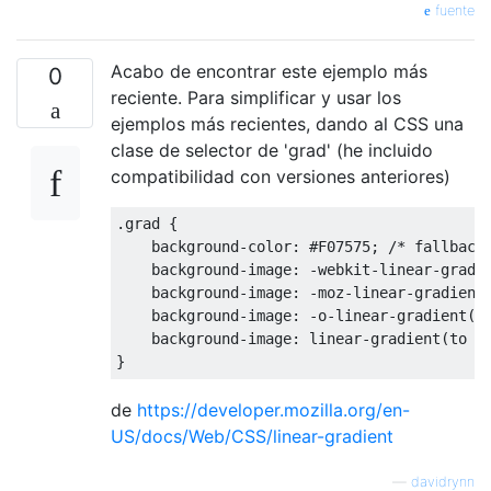
fuente
Acabo de encontrar este ejemplo más
0
reciente. Para simplificar y usar los
ejemplos más recientes, dando al CSS una
clase de selector de 'grad' (he incluido
compatibilidad con versiones anteriores)
.
grad 
{
    background
-
color
:
#F07575; /* fallback
    background
-
image
:
-
webkit
-
linear
-
gradi
    background
-
image
:
-
moz
-
linear
-
gradient
    background
-
image
:
-
o
-
linear
-
gradient
(
t
    background
-
image
:
 linear
-
gradient
(
to b
}
de
https://developer.mozilla.org/en-
US/docs/Web/CSS/linear-gradient
—
davidrynn