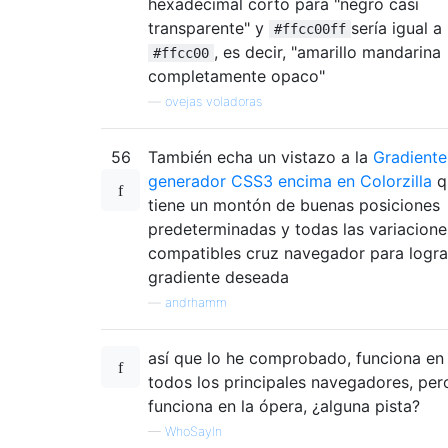
hexadecimal corto para "negro casi
transparente" y
sería igual a
#ffcc00ff
, es decir, "amarillo mandarina
#ffcc00
completamente opaco"
—
ovejas voladoras
56
También echa un vistazo a la
Gradiente
generador CSS3 encima en Colorzilla
q
tiene un montón de buenas posiciones
predeterminadas y todas las variacione
compatibles cruz navegador para logra
gradiente deseada
—
andrhamm
así que lo he comprobado, funciona en
todos los principales navegadores, per
funciona en la ópera, ¿alguna pista?
—
WhoSayIn