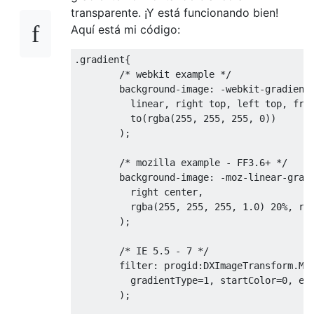
transparente. ¡Y está funcionando bien!
Aquí está mi código:
.
gradient
{
/* webkit example */
        background
-
image
:
-
webkit
-
gradient
          linear
,
 right top
,
 left top
,
fro
          to
(
rgba
(
255
,
255
,
255
,
0
))
);
/* mozilla example - FF3.6+ */
        background
-
image
:
-
moz
-
linear
-
grad
          right center
,
          rgba
(
255
,
255
,
255
,
1.0
)
20
%,
 rg
);
/* IE 5.5 - 7 */
        filter
:
 progid
:
DXImageTransform
.
Mi
          gradientType
=
1
,
 startColor
=
0
,
 en
);