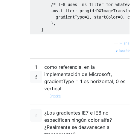
/* IE8 uses -ms-filter for whateve
-
ms
-
filter
:
 progid
:
DXImageTransfor
          gradientType
=
1
,
 startColor
=
0
,
 en
);
}
—
Misha
fuente
1
como referencia, en la
implementación de Microsoft,
gradientType = 1 es horizontal, 0 es
vertical.
—
Brooks
¿Los gradientes IE7 e IE8 no
especifican ningún color alfa?
¿Realmente se desvanecen a