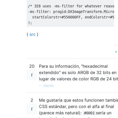
/* IE8 uses -ms-filter for whatever reason
-
ms
-
filter
:
 progid
:
DXImageTransform
.
Micros
  startColorstr
=#
550000FF
,
 endColorstr
=#
55
);
(
src
)
20
Para su información, "hexadecimal
extendido" es solo ARGB de 32 bits en
lugar de valores de color RGB de 24 bit
—
Macke
2
Me gustaría que estos funcionen tambi
CSS estándar, pero con el alfa al final
(parece más natural):
sería un
#0001