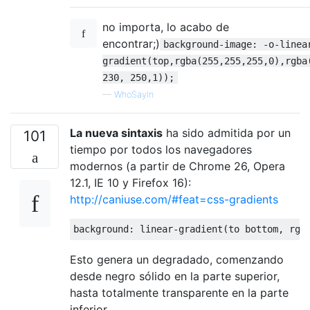
no importa, lo acabo de
encontrar;)
background-image: -o-linea
gradient(top,rgba(255,255,255,0),rgba
230, 250,1));
—
WhoSayIn
La nueva sintaxis
ha sido admitida por un
101
tiempo por todos los navegadores
modernos (a partir de Chrome 26, Opera
12.1, IE 10 y Firefox 16):
http://caniuse.com/#feat=css-gradients
background
:
 linear-gradient
(
to bottom
,
 rgb
Esto genera un degradado, comenzando
desde negro sólido en la parte superior,
hasta totalmente transparente en la parte
inferior.