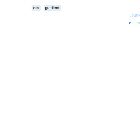
css
gradient
—
Jourk
fuen