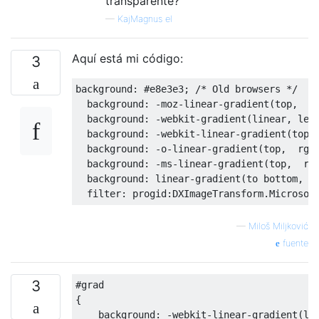
transparente?
—
KajMagnus el
Aquí está mi código:
3
background
:
#e8e3e3; /* Old browsers */
  background
:
-
moz
-
linear
-
gradient
(
top
,
  r
  background
:
-
webkit
-
gradient
(
linear
,
 lef
  background
:
-
webkit
-
linear
-
gradient
(
top
,
  background
:
-
o
-
linear
-
gradient
(
top
,
  rgb
  background
:
-
ms
-
linear
-
gradient
(
top
,
  rg
  background
:
 linear
-
gradient
(
to bottom
,
  
  filter
:
 progid
:
DXImageTransform
.
Microsof
—
Miloš Miljković
fuente
3
#grad
{
    background
:
-
webkit
-
linear
-
gradient
(
le