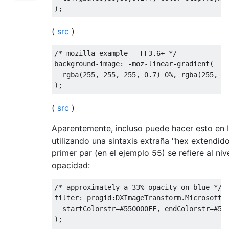
);
(
src
)
/* mozilla example - FF3.6+ */
background
-
image
:
-
moz
-
linear
-
gradient
(
  rgba
(
255
,
255
,
255
,
0.7
)
0
%,
 rgba
(
255
,
2
);
(
src
)
Aparentemente, incluso puede hacer esto en I
utilizando una sintaxis extraña "hex extendido
primer par (en el ejemplo 55) se refiere al niv
opacidad:
/* approximately a 33% opacity on blue */
filter
:
 progid
:
DXImageTransform
.
Microsoft
.
  startColorstr
=#
550000FF
,
 endColorstr
=#
55
);