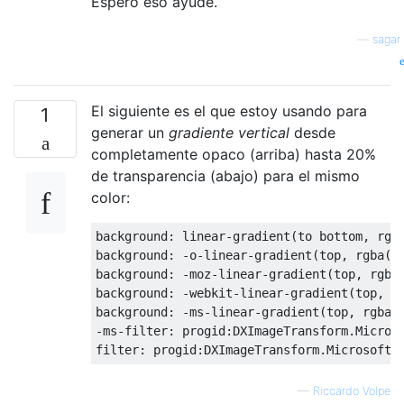
Espero eso ayude.
—
sagar
El siguiente es el que estoy usando para
1
generar un
gradiente vertical
desde
completamente opaco (arriba) hasta 20%
de transparencia (abajo) para el mismo
color:
background
:
 linear
-
gradient
(
to bottom
,
 rgb
background
:
-
o
-
linear
-
gradient
(
top
,
 rgba
(
0
background
:
-
moz
-
linear
-
gradient
(
top
,
 rgba
background
:
-
webkit
-
linear
-
gradient
(
top
,
 r
background
:
-
ms
-
linear
-
gradient
(
top
,
 rgba
(
-
ms
-
filter
:
 progid
:
DXImageTransform
.
Micros
filter
:
 progid
:
DXImageTransform
.
Microsoft
.
—
Riccardo Volpe