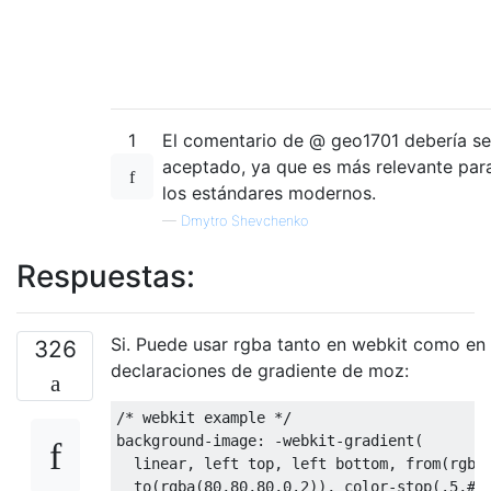
1
El comentario de @ geo1701 debería se
aceptado, ya que es más relevante par
los estándares modernos.
—
Dmytro Shevchenko
Respuestas:
Si. Puede usar rgba tanto en webkit como en
326
declaraciones de gradiente de moz:
/* webkit example */
background
-
image
:
-
webkit
-
gradient
(
  linear
,
 left top
,
 left bottom
,
from
(
rgba
  to
(
rgba
(
80
,
80
,
80
,
0.2
)),
 color
-
stop
(.
5
,#
3