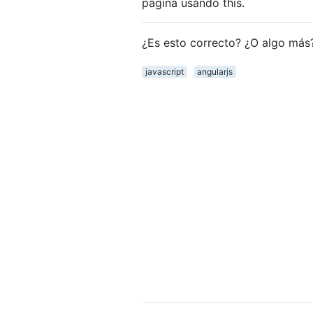
página usando this.
¿Es esto correcto? ¿O algo más
javascript
angularjs