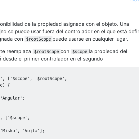
sponibilidad de la propiedad asignada con el objeto. Una
no se puede usar fuera del controlador en el que está defi
ignada con
puede usarse en cualquier lugar.
$rootScope
ente reemplaza
con
la propiedad del
$rootScope
$scope
 desde el primer controlador en el segundo
'
,
[
'$scope'
,
'$rootScope'
,
e
)
{
'Angular'
;
,
[
'$scope'
,
'Misko'
,
'Vojta'
];