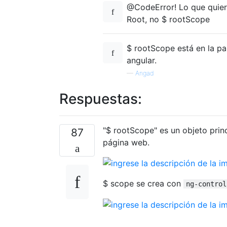
@CodeError! Lo que quiere
Root, no $ rootScope
$ rootScope está en la par
angular.
—
Angad
Respuestas:
"$ rootScope" es un objeto prin
87
página web.
$ scope se crea con
ng-control