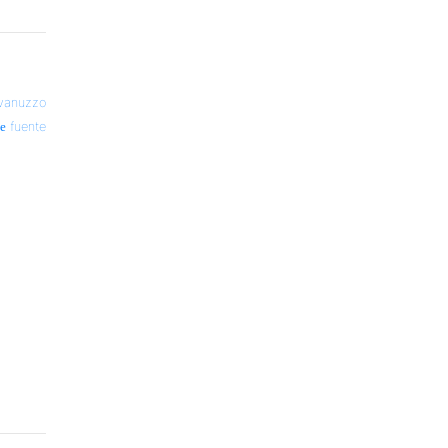
Ivanuzzo
fuente