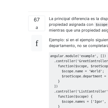
La principal diferencia es la di
67
propiedad asignada con
$scope
mientras que una propiedad as
Ejemplo: si en el ejemplo sigui
departamento, no se completará
angular
.
module
(
'example'
,
[])
.
controller
(
'GreetController
function
(
$scope
,
 $rootScop
      $scope
.
name 
=
'World'
;
      $rootScope
.
department 
=
}
])
.
controller
(
'ListController'
function
(
$scope
)
{
      $scope
.
names 
=
[
'Igor'
,
}