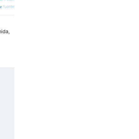
fuente
nida,