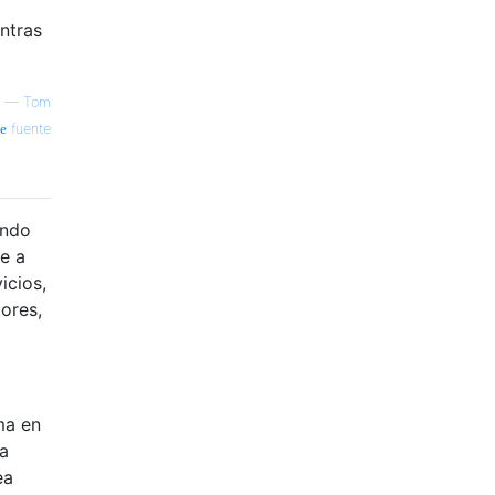
ntras
—
Tom
fuente
ando
ne a
icios,
ores,
ma en
la
ea