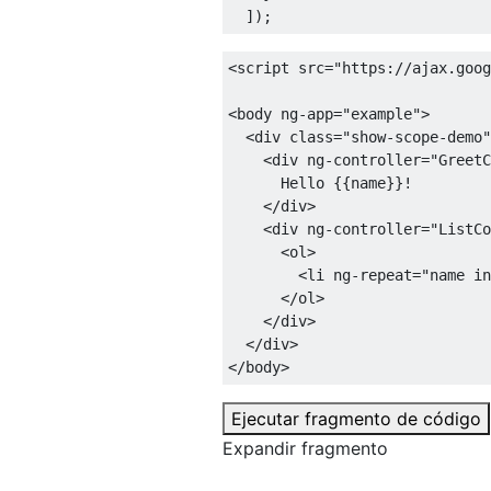
]);
<script
src
=
"https://ajax.goog
<body
ng-app
=
"example"
>
<div
class
=
"show-scope-demo"
<div
ng-controller
=
"GreetC
      Hello {{name}}!

</div>
<div
ng-controller
=
"ListCo
<ol>
<li
ng-repeat
=
"name in
</ol>
</div>
</div>
</body>
Ejecutar fragmento de código
Expandir fragmento