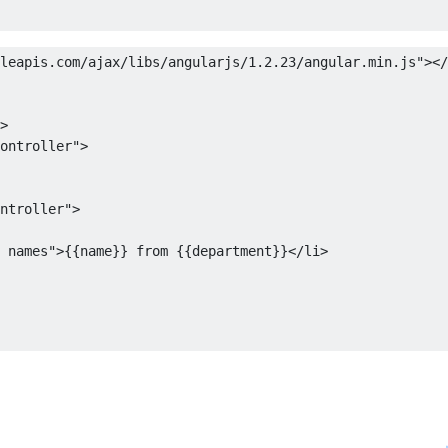
leapis.com/ajax/libs/angularjs/1.2.23/angular.min.js"
></
>
ontroller"
>
ntroller"
>
 names"
>
{{name}} from {{department}}
</li>