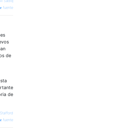
Ali Sadiq
fuente
ces
evos
ean
os de
Esta
rtante
ria de
Stafford
fuente