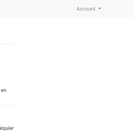
Account
 en
lquier