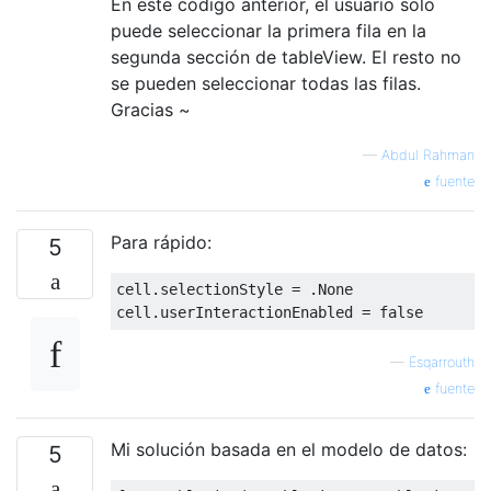
En este código anterior, el usuario solo
puede seleccionar la primera fila en la
segunda sección de tableView. El resto no
se pueden seleccionar todas las filas.
Gracias ~
—
Abdul Rahman
fuente
Para rápido:
5
cell
.
selectionStyle 
=
.
None
cell
.
userInteractionEnabled 
=
false
—
Esqarrouth
fuente
Mi solución basada en el modelo de datos:
5