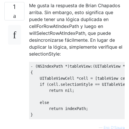
Me gusta la respuesta de Brian Chapados
1
arriba. Sin embargo, esto significa que
puede tener una lógica duplicada en
cellForRowAtIndexPath y luego en
willSelectRowAtIndexPath, que puede
desincronizarse fácilmente. En lugar de
duplicar la lógica, simplemente verifique el
selectionStyle:
-
(
NSIndexPath
*)
tableView
:(
UITableView
*)
{
UITableViewCell
*
cell 
=
[
tableView cel
if
(
cell
.
selectionStyle 
==
UITableView
return
 nil
;
else
return
 indexPath
;
}
—
Eric D'Souza