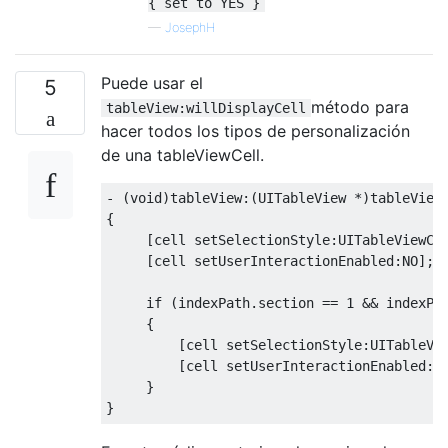
{ set to YES }
—
JosephH
Puede usar el
5
método para
tableView:willDisplayCell
hacer todos los tipos de personalización
de una tableViewCell.
-
(
void
)
tableView
:(
UITableView
*)
tableView
{
[
cell setSelectionStyle
:
UITableViewCe
[
cell setUserInteractionEnabled
:
NO
];
if
(
indexPath
.
section 
==
1
&&
 indexPa
{
[
cell setSelectionStyle
:
UITableVi
[
cell setUserInteractionEnabled
:
Y
}
}