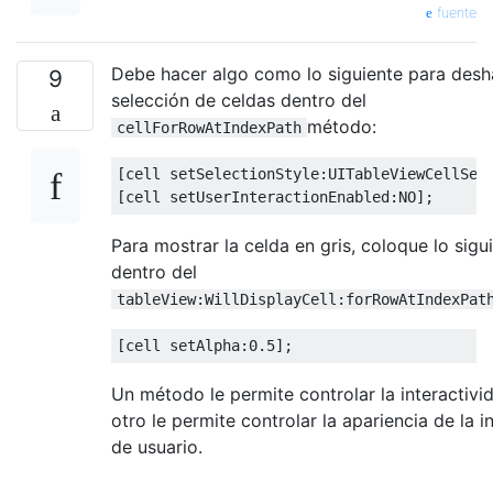
fuente
Debe hacer algo como lo siguiente para deshab
9
selección de celdas dentro del
método:
cellForRowAtIndexPath
[
cell setSelectionStyle
:
UITableViewCellSel
[
cell setUserInteractionEnabled
:
NO
];
Para mostrar la celda en gris, coloque lo sigu
dentro del
tableView:WillDisplayCell:forRowAtIndexPat
[
cell setAlpha
:
0.5
];
Un método le permite controlar la interactivid
otro le permite controlar la apariencia de la i
de usuario.