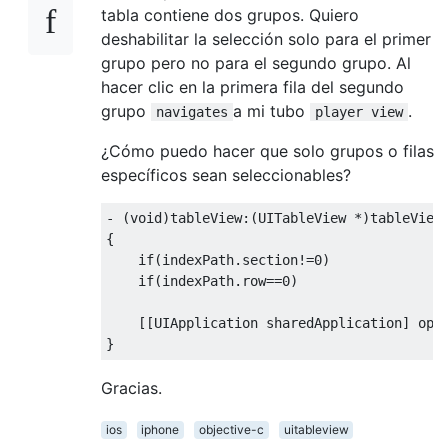
tabla contiene dos grupos. Quiero
deshabilitar la selección solo para el primer
grupo pero no para el segundo grupo. Al
hacer clic en la primera fila del segundo
grupo
a mi tubo
.
navigates
player view
¿Cómo puedo hacer que solo grupos o filas
específicos sean seleccionables?
-
(
void
)
tableView
:(
UITableView
*)
tableView
{
if
(
indexPath
.
section
!=
0
)
if
(
indexPath
.
row
==
0
)
[[
UIApplication
 sharedApplication
]
 ope
}
Gracias.
ios
iphone
objective-c
uitableview