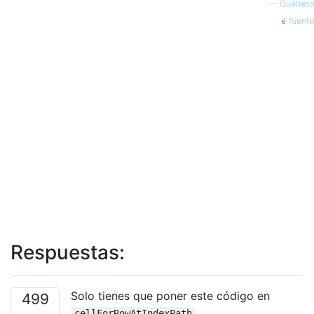
—
Guerrero
fuente
Respuestas:
Solo tienes que poner este código en
499
cellForRowAtIndexPath