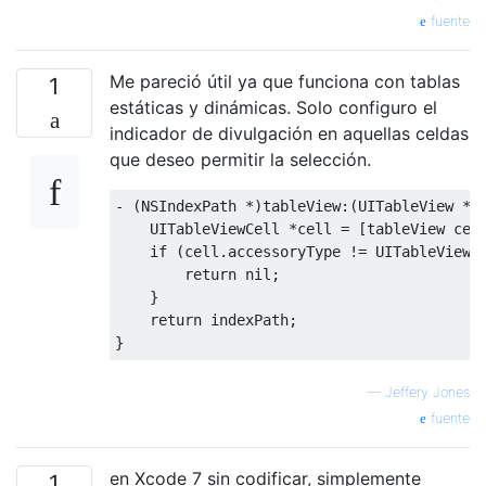
fuente
Me pareció útil ya que funciona con tablas
1
estáticas y dinámicas. Solo configuro el
indicador de divulgación en aquellas celdas
que deseo permitir la selección.
-
(
NSIndexPath
*)
tableView
:(
UITableView
*)
UITableViewCell
*
cell 
=
[
tableView cel
if
(
cell
.
accessoryType 
!=
UITableViewC
return
 nil
;
}
return
 indexPath
;
}
—
Jeffery Jones
fuente
en Xcode 7 sin codificar, simplemente
1