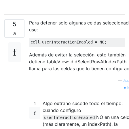
Para detener solo algunas celdas seleccionad
5
use:
cell
.
userInteractionEnabled 
=
 NO
;
Además de evitar la selección, esto también
detiene tableView: didSelectRowAtIndexPath:
llama para las celdas que lo tienen configura
—
Jo
f
1
Algo extraño sucede todo el tiempo:
cuando configuro
NO en una cel
userInteractionEnabled
(más claramente, un indexPath), la