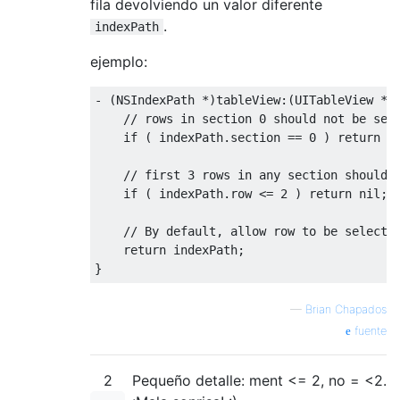
fila devolviendo un valor diferente
.
indexPath
ejemplo:
-
(
NSIndexPath
*)
tableView
:(
UITableView
*)
// rows in section 0 should not be sel
if
(
 indexPath
.
section 
==
0
)
return
 n
// first 3 rows in any section should 
if
(
 indexPath
.
row 
<=
2
)
return
 nil
;
// By default, allow row to be selecte
return
 indexPath
;
}
—
Brian Chapados
fuente
2
Pequeño detalle: ment <= 2, no = <2.