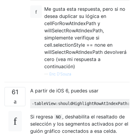
Me gusta esta respuesta, pero si no
desea duplicar su lógica en
cellForRowAtIndexPath y
willSelectRowAtIndexPath,
simplemente verifique si
cell.selectionStyle == none en
willSelectRowAtIndexPath devolverá
cero (vea mi respuesta a
continuación)
—
Eric D'Souza
A partir de iOS 6, puedes usar
61
-
tableView
:
shouldHighlightRowAtIndexPath
:
Si regresa
, deshabilita el resaltado de
NO
selección y los segmentos activados por el
guión gráfico conectados a esa celda.