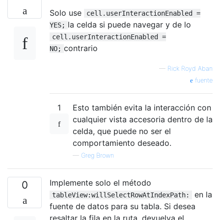
Solo use
cell.userInteractionEnabled =
la celda si puede navegar y de lo
YES;
cell.userInteractionEnabled =
contrario
NO;
—
Rick Royd Aban
fuente
1
Esto también evita la interacción con
cualquier vista accesoria dentro de la
celda, que puede no ser el
comportamiento deseado.
—
Greg Brown
Implemente solo el método
0
en la
tableView:willSelectRowAtIndexPath:
fuente de datos para su tabla. Si desea
resaltar la fila en la ruta, devuelva el