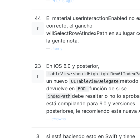
—
Peter Stajger
44
El material userInteractionEnabled no e
correcto, el gancho
willSelectRowAtIndexPath en su lugar 
la gente nota.
—
Jonny
23
En iOS 6.0 y posterior,
tableView:shouldHighlightRowAtIndexP
un nuevo
método
UITableViewDelegate
devuelve en
función de si se
BOOL
debe resaltar o no lo aproba
indexPath
está compilando para 6.0 y versiones
posteriores, le recomiendo esta nueva 
—
cbowns
3
si está haciendo esto en Swift y tiene