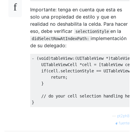
Importante: tenga en cuenta que esta es
solo una propiedad de estilo y que en
realidad no deshabilita la celda. Para hacer
eso, debe verificar
en la
selectionStyle
implementación
didSelectRowAtIndexPath:
de su delegado:
-
(
void
)
tableView
:(
UITableView
*)
tableView
UITableViewCell
*
cell 
=
[
tableView cel
if
(
cell
.
selectionStyle 
==
UITableViewC
return
;
}
// do your cell selection handling her
}
—
pt2ph8
fuente