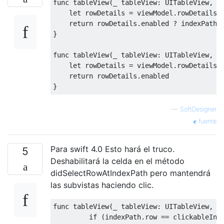
func tableView
(
_ tableView
:
UITableView
,
 w
    let rowDetails 
=
 viewModel
.
rowDetails
(
return
 rowDetails
.
enabled 
?
 indexPath 
}
func tableView
(
_ tableView
:
UITableView
,
 s
    let rowDetails 
=
 viewModel
.
rowDetails
(
return
 rowDetails
.
}
—
SoftDesigner
fuente
Para swift 4.0 Esto hará el truco.
5
Deshabilitará la celda en el método
didSelectRowAtIndexPath pero mantendrá
las subvistas haciendo clic.
func tableView
(
_ tableView
:
UITableView
,
 w
if
(
indexPath
.
row 
==
 clickableInd