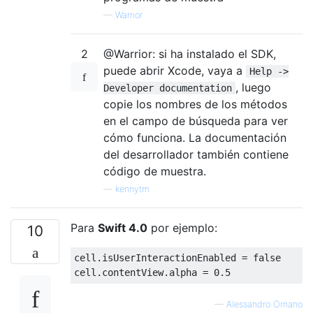
—
Warrior
2
@Warrior: si ha instalado el SDK,
puede abrir Xcode, vaya a
Help ->
, luego
Developer documentation
copie los nombres de los métodos
en el campo de búsqueda para ver
cómo funciona. La documentación
del desarrollador también contiene
código de muestra.
—
kennytm
Para
Swift 4.0
por ejemplo:
10
cell
.
isUserInteractionEnabled 
=
false
cell
.
contentView
.
alpha 
=
0.5
—
Alessandro Ornano