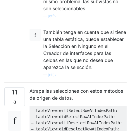
mismo problema, las subvistas no
son seleccionables.
—
jeffjv
También tenga en cuenta que si tiene
una tabla estática, puede establecer
la Selección en Ninguno en el
Creador de interfaces para las
celdas en las que no desea que
aparezca la selección.
—
jeffjv
Atrapa las selecciones con estos métodos
11
de origen de datos.
–
 tableView
:
willSelectRowAtIndexPath
:
–
 tableView
:
didSelectRowAtIndexPath
:
–
 tableView
:
willDeselectRowAtIndexPath
:
–
 tableView
:
didDeselectRowAtIndexPath
: