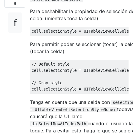
Para deshabilitar la propiedad de selección d
celda: (mientras toca la celda)
cell
.
selectionStyle 
=
UITableViewCellSelec
Para permitir poder seleccionar (tocar) la cel
(tocar la celda)
// Default style
cell
.
selectionStyle 
=
UITableViewCellSelec
// Gray style
cell
.
selectionStyle 
=
UITableViewCellSelec
Tenga en cuenta que una celda con
selectio
todaví
= UITableViewCellSelectionStyleNone;
causará que la UI llame
cuando el usuario la
didSelectRowAtIndexPath
toque. Para evitar esto, haga lo que se sugier