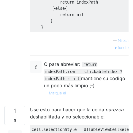
return
 indexPath

}
else
{
return
 nil

}
}
—
Nilesh
fuente
O para abreviar:
return
indexPath.row == clickableIndex ?
mantiene su código
indexPath : nil
un poco más limpio ;-)
—
Marque el
Use esto para hacer que la celda
parezca
1
deshabilitada y no seleccionable:
cell
.
selectionStyle 
=
UITableViewCellSelec