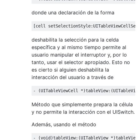
donde una declaración de la forma
[
cell setSelectionStyle
:
UITableViewCellSel
deshabilita la selección para la celda
específica y al mismo tiempo permite al
usuario manipular el interruptor y, por lo
tanto, usar el selector apropiado. Esto no
es cierto si alguien deshabilita la
interacción del usuario a través de
-
(
UITableViewCell
*)
tableView
:(
UITableVie
Método que simplemente prepara la célula
y no permite la interacción con el UISwitch.
Además, usando el método
-
(
void
)
tableView
:(
UITableView
*)
tableView