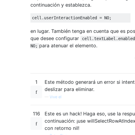
continuación y establezca.
cell
.
userInteractionEnabled 
=
 NO
;
en lugar. También tenga en cuenta que es pos
que desee configurar
cell.textLabel.enabled
para atenuar el elemento.
NO;
1
Este método generará un error si inten
deslizar para eliminar.
—
Vive el
116
Este es un hack! Haga eso, use la respu
continuación: ¡use willSelectRowAtInde
con retorno nil!