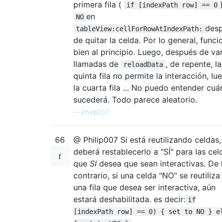
primera fila (
if [indexPath row] == 0
en
NO
des
tableView:cellForRowAtIndexPath:
de quitar la celda. Por lo general, funci
bien al principio. Luego, después de va
llamadas de
, de repente, la
reloadData
quinta fila no permite la interacción, lu
la cuarta fila ... No puedo entender cu
sucederá. Todo parece aleatorio.
—
Philip007
66
@ Philip007 Si está reutilizando celdas,
deberá restablecerlo a "SÍ" para las cel
que
SI
desea que sean interactivas. De 
contrario, si una celda "NO" se reutiliza
una fila que desea ser interactiva, aún
estará deshabilitada. es decir:
if
[indexPath row] == 0) { set to NO } e