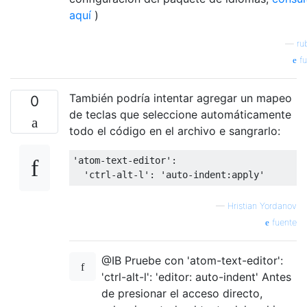
aquí
)
—
ru
fu
También podría intentar agregar un mapeo
0
de teclas que seleccione automáticamente
todo el código en el archivo e sangrarlo:
'atom-text-editor':

—
Hristian Yordanov
fuente
@IB Pruebe con 'atom-text-editor':
'ctrl-alt-l': 'editor: auto-indent' Antes
de presionar el acceso directo,