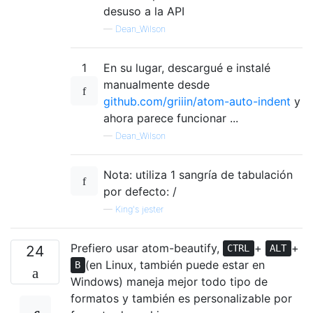
desuso a la API
—
Dean_Wilson
1
En su lugar, descargué e instalé
manualmente desde
github.com/griiin/atom-auto-indent
y
ahora parece funcionar ...
—
Dean_Wilson
Nota: utiliza 1 sangría de tabulación
por defecto: /
—
King's jester
Prefiero usar atom-beautify,
+
+
24
CTRL
ALT
(en Linux, también puede estar en
B
Windows) maneja mejor todo tipo de
formatos y también es personalizable por