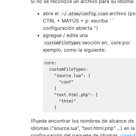
Si no se reconoce un archivo para su idioma:
abra el
archivo (po
~/.atom/config.cson
CTRL + MAYÚS + p: escriba ``
configuración abierta '')
agregue / edite una
sección en,
por
customFileTypes
core
ejemplo, como la siguiente:
core:

  customFileTypes:

    "source.lua": [

      "conf"

    ]

    "text.html.php": [

      "thtml"

(Puede encontrar los nombres de alcance de
idiomas ("source.lua", "text.html.php" ...) en la
configuración del paquete de idiomas,
consul