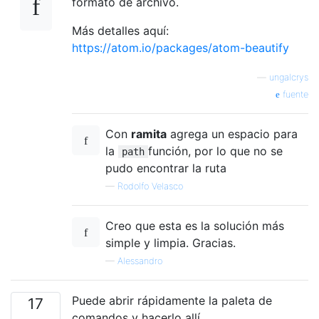
formato de archivo.
Más detalles aquí:
https://atom.io/packages/atom-beautify
—
ungalcrys
fuente
Con
ramita
agrega un espacio para
la
función, por lo que no se
path
pudo encontrar la ruta
—
Rodolfo Velasco
Creo que esta es la solución más
simple y limpia. Gracias.
—
Alessandro
Puede abrir rápidamente la paleta de
17
comandos y hacerlo allí