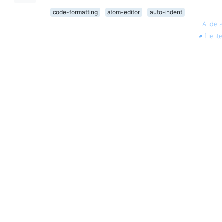
code-formatting
atom-editor
auto-indent
—
Anders
fuente