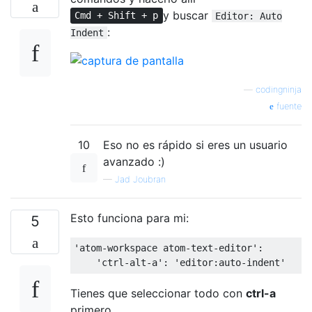
y buscar
Cmd + Shift + p
Editor: Auto
:
Indent
—
codingninja
fuente
10
Eso no es rápido si eres un usuario
avanzado :)
—
Jad Joubran
Esto funciona para mi:
5
'atom-workspace atom-text-editor':

Tienes que seleccionar todo con
ctrl-a
primero.