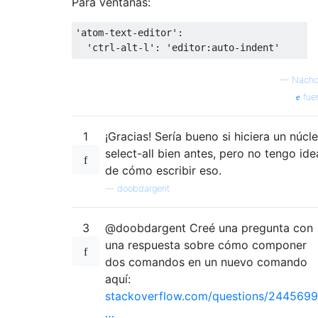
Para ventanas:
'atom-text-editor':

—
Nacho
fue
1
¡Gracias! Sería bueno si hiciera un núcle
select-all bien antes, pero no tengo ide
de cómo escribir eso.
—
doobdargent
3
@doobdargent Creé una pregunta con
una respuesta sobre cómo componer
dos comandos en un nuevo comando
aquí:
stackoverflow.com/questions/2445699
…