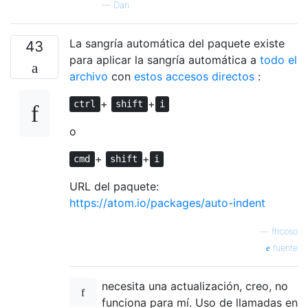
—
Dan
La sangría automática del paquete existe
43
para aplicar la sangría automática a
todo el
archivo
con
estos accesos directos
:
+
+
ctrl
shift
i
o
+
+
cmd
shift
i
URL del paquete:
https://atom.io/packages/auto-indent
—
fhcoso
fuente
necesita una actualización, creo, no
funciona para mí. Uso de llamadas en