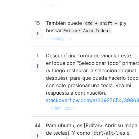
—
Lee
15
También puede
y
cmd + shift + p
buscar
Editor: Auto Indent
—
codingninja
1
Descubrí una forma de vincular este
enfoque con "Seleccionar todo" primer
(y luego restaurar la selección original
después), para que pueda hacerlo todo
con solo presionar una tecla. Vea mi
respuesta a continuación.
stackoverflow.com/a/33927654/3986
—
BrainSlugs83
44
Para ubuntu, es [Editar> Abrir su mapa
de teclas]. Y como
es el
ctrl-alt-l