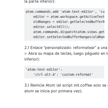
la parte inferior):
atom.commands.add 'atom-text-editor', 'cust
    editor = atom.workspace.getActiveTextEd
    oldRanges = editor.getSelectedBufferRan
    editor.selectAll();

    atom.commands.dispatch(atom.views.getVi
2.) Enlace "personalizado: reformatear" a una
> Abra su mapa de teclas, luego péguelo en l
inferior):
'atom-text-editor':

3.) Reinicie Atom (el script init.coffee solo s
atom se inicia por primera vez).