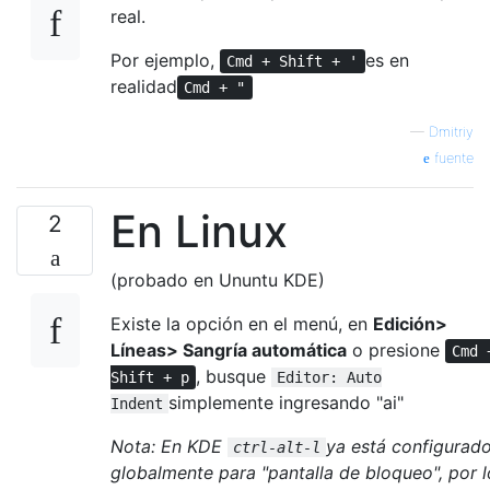
real.
Por ejemplo,
es en
Cmd + Shift + '
realidad
Cmd + "
—
Dmitriy
fuente
En Linux
2
(probado en Ununtu KDE)
Existe la opción en el menú, en
Edición>
Líneas> Sangría automática
o presione
Cmd 
, busque
Shift + p
Editor: Auto
simplemente ingresando "ai"
Indent
Nota: En KDE
ya está configurad
ctrl-alt-l
globalmente para "pantalla de bloqueo", por l