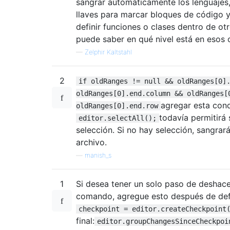
sangrar automáticamente los lenguajes
llaves para marcar bloques de código 
definir funciones o clases dentro de otr
puede saber en qué nivel está en esos 
—
Zelphir Kaltstahl
2
if oldRanges != null && oldRanges[0]
oldRanges[0].end.column && oldRanges[
agregar esta con
oldRanges[0].end.row
todavía permitirá 
editor.selectAll();
selección. Si no hay selección, sangrará
archivo.
—
manish_s
1
Si desea tener un solo paso de deshace
comando, agregue esto después de defin
checkpoint = editor.createCheckpoint
final:
editor.groupChangesSinceCheckpoi