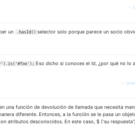
—
aber un
selector solo porque parece un socio obvi
.hasId()
Eso dicho si conoces el Id, ¿por qué no lo 
v').is('#foo');
—
prod
 en una función de devolución de llamada que necesita man
nera diferente. Entonces, a la función se le pasa un objet
n atributos desconocidos. En este caso, $ ('su respuesta')