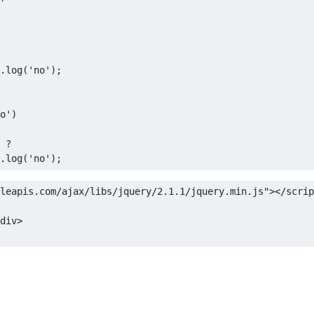
.
log
(
'no'
);
o')
?
.
log
(
'no'
);
leapis.com/ajax/libs/jquery/2.1.1/jquery.min.js"
></scrip
div>