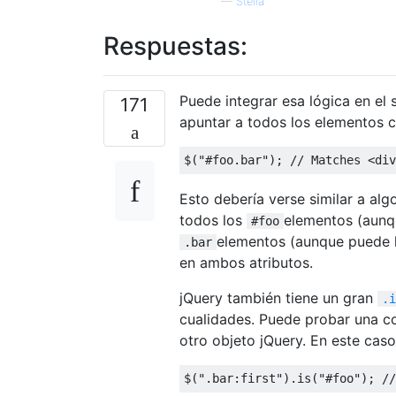
—
Stella
Respuestas:
Puede integrar esa lógica en el 
171
apuntar a todos los elementos c
$
(
"#foo.bar"
);
// Matches <div
Esto debería verse similar a alg
todos los
elementos (aunqu
#foo
elementos (aunque puede h
.bar
en ambos atributos.
jQuery también tiene un gran
.i
cualidades. Puede probar una c
otro objeto jQuery. En este ca
$
(
".bar:first"
).
is
(
"#foo"
);
//