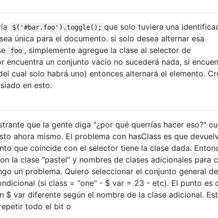
ría
que solo tuviera una identifica
$('#bar.foo').toggle();
ea única para el documento. si solo desea alternar esa
ase
, simplemente agregue la clase al selector de
foo
ctor encuentra un conjunto vacío no sucederá nada, si encuen
del cual solo habrá uno) entonces alternará el elemento. C
iado en esto.
ustrante que la gente diga "¿por qué querrías hacer eso?" c
esto ahora mismo. El problema con hasClass es que devuel
o que coincide con el selector tiene la clase dada. Enton
n la clase "pastel" y nombres de clases adicionales para 
tengo un problema. Quiero seleccionar el conjunto general de
ndicional (si class = "one" - $ var = 23 - etc). El punto es 
n $ var diferente según el nombre de la clase adicional. Es
epetir todo el bit o