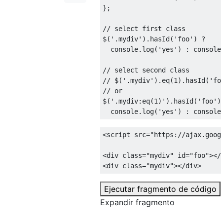
};
// select first class
$
(
'.mydiv'
).
hasId
(
'foo'
)
?
  console
.
log
(
'yes'
)
:
 console
// select second class
// $('.mydiv').eq(1).hasId('fo
// or
$
(
'.mydiv:eq(1)'
).
hasId
(
'foo'
)
  console
.
log
(
'yes'
)
:
 console
<script
src
=
"https://ajax.goog
<div
class
=
"mydiv"
id
=
"foo"
></
<div
class
=
"mydiv"
></div>
Ejecutar fragmento de código
Expandir fragmento