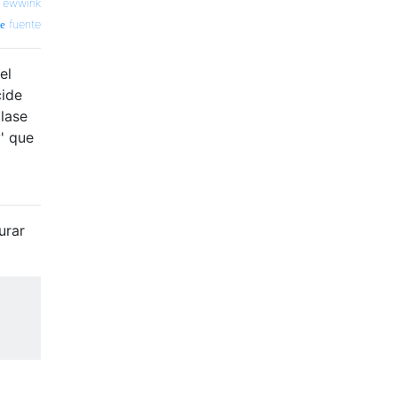
—
ewwink
fuente
el
ide
lase
' que
urar