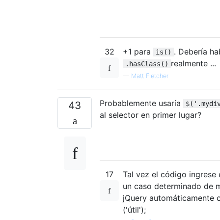
32
+1 para
. Debería h
is()
realmente ...
.hasClass()
—
Matt Fletcher
Probablemente usaría
43
$('.mydi
al selector en primer lugar?
17
Tal vez el código ingrese
un caso determinado de ma
jQuery automáticamente co
('útil');