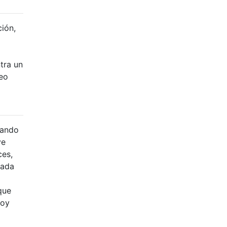
ción,
tra un
reo
uando
ve
ces,
cada
que
toy