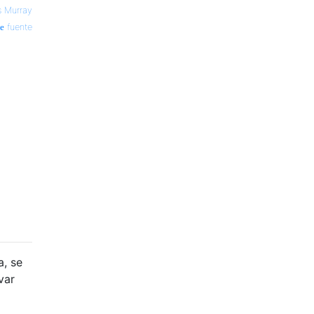
s Murray
fuente
a, se
var