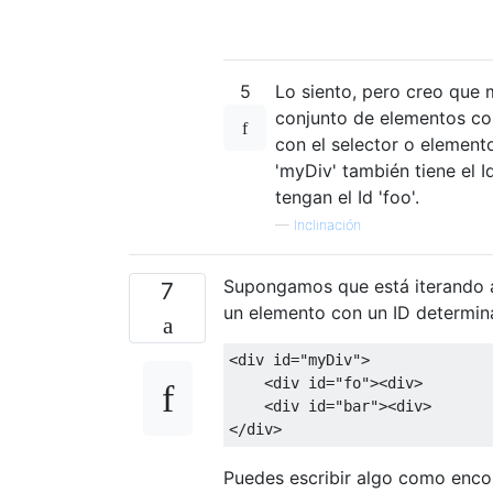
5
Lo siento, pero creo que 
conjunto de elementos co
con el selector o element
'myDiv' también tiene el 
tengan el Id 'foo'.
—
Inclinación
Supongamos que está iterando a
7
un elemento con un ID determin
<div
id
=
"myDiv"
>
<div
id
=
"fo"
><div>
<div
id
=
"bar"
><div>
</div>
Puedes escribir algo como enco