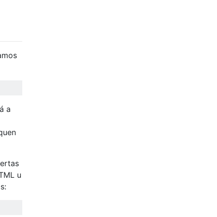
íamos
á a
iquen
iertas
HTML u
s: