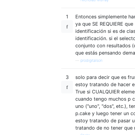
1
Entonces simplemente ha
ya que SE REQUIERE que s
identificación si es de cl
identificación. si el sele
conjunto con resultados (
que estás pensando demas
—
prodigitalson
3
solo para decir que es fr
estoy tratando de hacer 
True si CUALQUIER element
cuando tengo muchos p co
uno ("uno", "dos", etc.), 
p.cake y luego tener un co
estoy tratando de pasar u
tratando de no tener que r