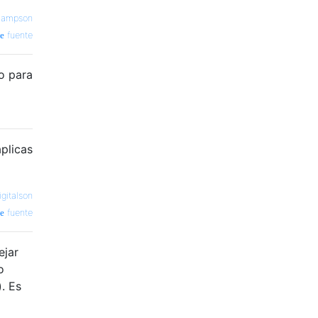
Sampson
fuente
o para
aplicas
igitalson
fuente
ejar
o
. Es