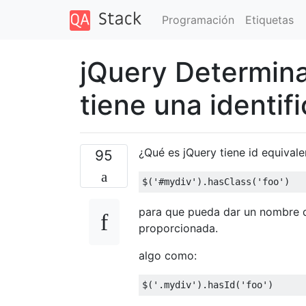
Programación
Etiquetas
jQuery Determina
tiene una identi
¿Qué es jQuery tiene id equivale
95
$
(
'#mydiv'
).
hasClass
(
'foo'
)
para que pueda dar un nombre de
proporcionada.
algo como:
$
(
'.mydiv'
).
hasId
(
'foo'
)