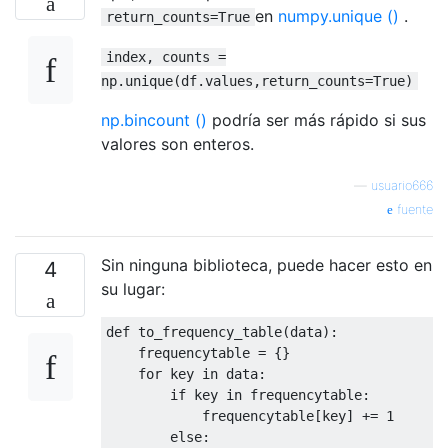
en
numpy.unique ()
.
return_counts=True
index, counts =
np.unique(df.values,return_counts=True)
np.bincount ()
podría ser más rápido si sus
valores son enteros.
—
usuario666
fuente
Sin ninguna biblioteca, puede hacer esto en
4
su lugar:
def
 to_frequency_table
(
data
):
    frequencytable 
=
{}
for
 key 
in
 data
:
if
 key 
in
 frequencytable
:
            frequencytable
[
key
]
+=
1
else
: