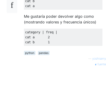
cat b

cat a
Me gustaría poder devolver algo como
(mostrando valores y frecuencia únicos)
category 
|
 freq 
|
cat a       
2
cat b       
1
python
pandas
—
yoshiserry
fuente