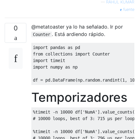
—
RAHUL KUMAR
fuente
@metatoaster ya lo ha señalado. Ir por
0
. Está ardiendo rápido.
Counter
import
 pandas 
as
from
 collections 
import
Counter
import
import
 numpy 
as
 np

df 
=
 pd
.
DataFrame
(
np
.
random
.
randint
(
1
,
100
Temporizadores
%
timeit 
-
n 
10000
 df
[
'NumA'
].
value_counts
()
# 10000 loops, best of 3: 715 µs per loop
%
timeit 
-
n 
10000
 df
[
'NumA'
].
value_counts
()
# 10000 loops, best of 3: 796 µs per loop