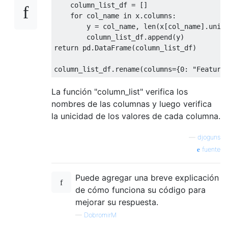
    column_list_df 
=
[]
for
 col_name 
in
 x
.
columns
:
        y 
=
 col_name
,
 len
(
x
[
col_name
].
uniq
        column_list_df
.
append
(
y
)
return
 pd
.
DataFrame
(
column_list_df
)
column_list_df
.
rename
(
columns
={
0
:
"Feature
La función "column_list" verifica los
nombres de las columnas y luego verifica
la unicidad de los valores de cada columna.
—
djoguns
fuente
Puede agregar una breve explicación
de cómo funciona su código para
mejorar su respuesta.
—
DobromirM