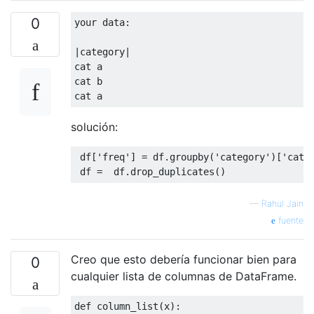
0
your data
:
|
category
|
cat a

cat b

cat a
solución:
 df
[
'freq'
]
=
 df
.
groupby
(
'category'
)[
'cate
 df 
=
  df
.
drop_duplicates
()
—
Rahul Jain
fuente
Creo que esto debería funcionar bien para
0
cualquier lista de columnas de DataFrame.
def
 column_list
(
x
):