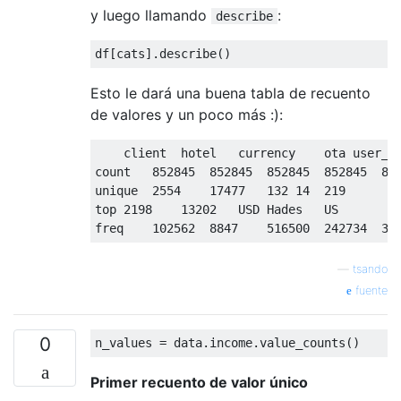
y luego llamando
:
describe
df
[
cats
].
describe
()
Esto le dará una buena tabla de recuento
de valores y un poco más :):
    client  hotel   currency    ota user_co
count   
852845
852845
852845
852845
85
unique  
2554
17477
132
14
219
top 
2198
13202
   USD 
Hades
   US

freq    
102562
8847
516500
242734
34
—
tsando
fuente
0
n_values 
=
 data
.
income
.
value_counts
()
Primer recuento de valor único