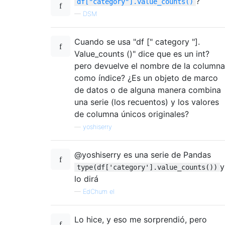
?
df["category"].value_counts()
—
DSM
Cuando se usa "df [" category "].
Value_counts ()" dice que es un int?
pero devuelve el nombre de la columna
como índice? ¿Es un objeto de marco
de datos o de alguna manera combina
una serie (los recuentos) y los valores
de columna únicos originales?
—
yoshiserry
@yoshiserry es una serie de Pandas
y
type(df['category'].value_counts())
lo dirá
—
EdChum el
Lo hice, y eso me sorprendió, pero