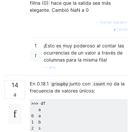
fillna (0): hace que la salida sea más
elegante. Cambió NaN a 0
—
Roman Kazakov
fuente
1
¡Esto es muy poderoso al contar las
ocurrencias de un valor a través de
columnas para la misma fila!
—
amc
En 0.18.1
junto con
no da la
14
groupby
count
frecuencia de valores únicos:
>>>
 df

0
1
2