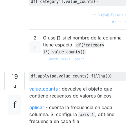
df
[
'category'
].
value_counts
()
—
Satyajit Dhawale
fuente
2
O use
[]
si el nombre de la columna
tiene espacio.
df['category
1'].value_counts()
—
Jacob Kalakal Joseph
19
df
.
apply
(
pd
.
value_counts
).
fillna
(
0
)
value_counts
: devuelve el objeto que
contiene recuentos de valores únicos
aplicar
- cuenta la frecuencia en cada
columna. Si configura
, obtiene
axis=1
frecuencia en cada fila