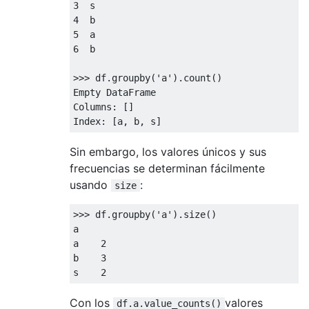
3
4
5
6
  b

>>>
 df
.
groupby
(
'a'
).
count
()
Empty
DataFrame
Columns
:
[]
Index
:
[
a
,
 b
,
 s
]
Sin embargo, los valores únicos y sus
frecuencias se determinan fácilmente
usando
:
size
>>>
 df
.
groupby
(
'a'
).
size
()
a

a    
2
b    
3
s    
2
Con los
valores
df.a.value_counts()