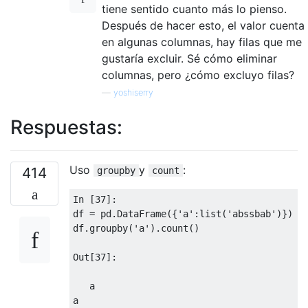
tiene sentido cuanto más lo pienso.
Después de hacer esto, el valor cuenta
en algunas columnas, hay filas que me
gustaría excluir. Sé cómo eliminar
columnas, pero ¿cómo excluyo filas?
—
yoshiserry
Respuestas:
Uso
y
:
414
groupby
count
In
[
37
]:
df 
=
 pd
.
DataFrame
({
'a'
:
list
(
'abssbab'
)})
df
.
groupby
(
'a'
).
count
()
Out
[
37
]:
   a

a   
