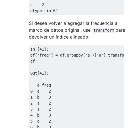
s    
2
dtype
:
 int64
Si desea volver a agregar la frecuencia al
marco de datos original, use
para
transform
devolver un índice alineado:
In
[
41
]:
df
[
'freq'
]
=
 df
.
groupby
(
'a'
)[
'a'
].
transfor
df

Out
[
41
]:
0
  a    
2
1
  b    
3
2
  s    
2
3
  s    
2
4
  b    
3
5
  a    
2
6
  b    
3