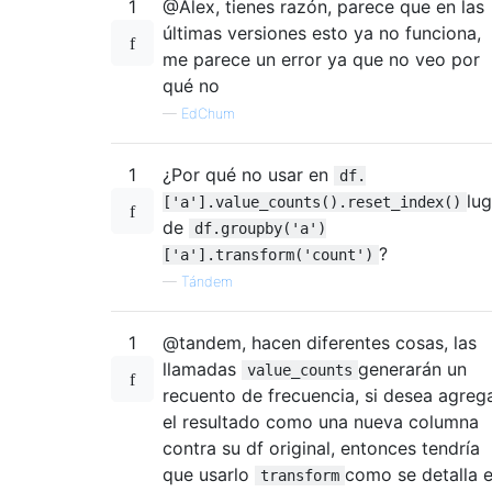
1
@Alex, tienes razón, parece que en las
últimas versiones esto ya no funciona,
me parece un error ya que no veo por
qué no
—
EdChum
1
¿Por qué no usar en
df.
lug
['a'].value_counts().reset_index()
de
df.groupby('a')
?
['a'].transform('count')
—
Tándem
1
@tandem, hacen diferentes cosas, las
llamadas
generarán un
value_counts
recuento de frecuencia, si desea agreg
el resultado como una nueva columna
contra su df original, entonces tendría
que usarlo
como se detalla 
transform