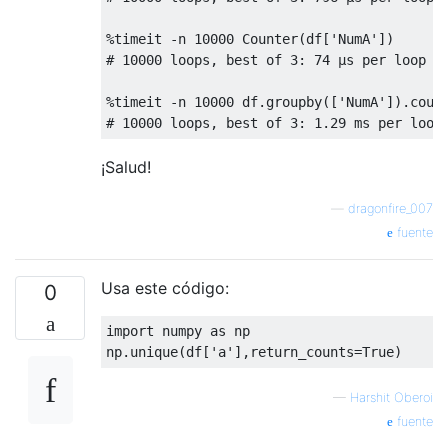
%
timeit 
-
n 
10000
Counter
(
df
[
'NumA'
])
# 10000 loops, best of 3: 74 µs per loop
%
timeit 
-
n 
10000
 df
.
groupby
([
'NumA'
]).
coun
# 10000 loops, best of 3: 1.29 ms per loop
¡Salud!
—
dragonfire_007
fuente
Usa este código:
0
import
 numpy 
as
 np

np
.
unique
(
df
[
'a'
],
return_counts
=
True
)
—
Harshit Oberoi
fuente