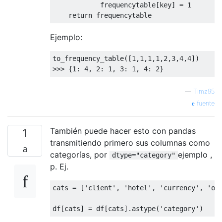
            frequencytable
[
key
]
=
1
return
 frequencytable
Ejemplo:
to_frequency_table
([
1
,
1
,
1
,
1
,
2
,
3
,
4
,
4
])
>>>
{
1
:
4
,
2
:
1
,
3
:
1
,
4
:
2
}
—
Timz95
fuente
También puede hacer esto con pandas
1
transmitiendo primero sus columnas como
categorías, por
ejemplo ,
dtype="category"
p. Ej.
cats 
=
[
'client'
,
'hotel'
,
'currency'
,
'ot
df
[
cats
]
=
 df
[
cats
].
astype
(
'category'
)