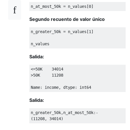
n_at_most_50k 
=
 n_values
[
0
]
Segundo recuento de valor único
n_greater_50k 
=
 n_values
[
1
]
n_values
Salida:
<=
50K
34014
>
50K
11208
Name
:
 income
,
 dtype
:
 int64
Salida:
n_greater_50k
,
n_at_most_50k
:-
(
11208
,
34014
)