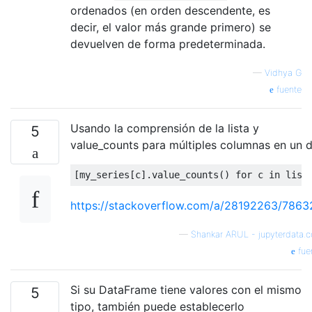
ordenados (en orden descendente, es
decir, el valor más grande primero) se
devuelven de forma predeterminada.
—
Vidhya G
fuente
Usando la comprensión de la lista y
5
value_counts para múltiples columnas en un d
[
my_series
[
c
].
value_counts
()
for
 c 
in
 list
https://stackoverflow.com/a/28192263/7863
—
Shankar ARUL - jupyterdata.
fue
Si su DataFrame tiene valores con el mismo
5
tipo, también puede establecerlo