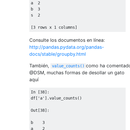
a  
2
b  
3
s  
2
[
3
 rows x 
1
 columns
]
Consulte los documentos en línea:
http://pandas.pydata.org/pandas-
docs/stable/groupby.html
También,
como ha comentad
value_counts()
@DSM, muchas formas de desollar un gato
aquí
In
[
38
]:
df
[
'a'
].
value_counts
()
Out
[
38
]:
b    
3
a    
2