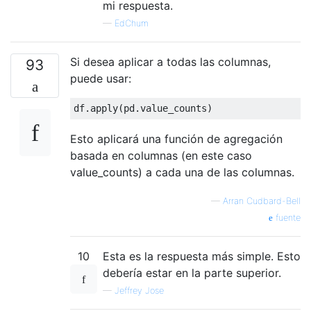
mi respuesta.
—
EdChum
Si desea aplicar a todas las columnas,
93
puede usar:
df
.
apply
(
pd
.
value_counts
)
Esto aplicará una función de agregación
basada en columnas (en este caso
value_counts) a cada una de las columnas.
—
Arran Cudbard-Bell
fuente
10
Esta es la respuesta más simple. Esto
debería estar en la parte superior.
—
Jeffrey Jose