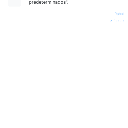
predeterminados".
—
Rahul
fuente