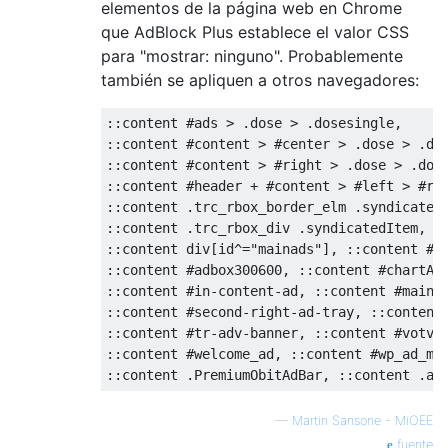
elementos de la página web en Chrome
que AdBlock Plus establece el valor CSS
para "mostrar: ninguno". Probablemente
también se apliquen a otros navegadores:
::
content 
#ads > .dose > .dosesingle, 
::
content 
#content > #center > .dose > .do
::
content 
#content > #right > .dose > .dos
::
content 
#header + #content > #left > #rl
::
content 
.
trc_rbox_border_elm 
.
syndicated
::
content 
.
trc_rbox_div 
.
syndicatedItem
,
::
content div
[
id
^=
"mainads"
],
::
content 
#a
::
content 
#adbox300600, ::content #chartAd
::
content 
#in-content-ad, ::content #main-
::
content 
#second-right-ad-tray, ::content
::
content 
#tr-adv-banner, ::content #votvA
::
content 
#welcome_ad, ::content #wp_ad_ma
::
content 
.
PremiumObitAdBar
,
::
content 
.
ad
—
Martin Sansone - MiOEE
fuente