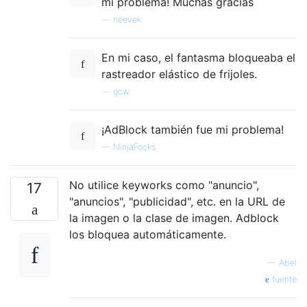
mi problema! Muchas gracias
—
neevek
En mi caso, el fantasma bloqueaba el
rastreador elástico de frijoles.
—
gcw
¡AdBlock también fue mi problema!
—
NinjaFocks
No utilice keyworks como "anuncio",
17
"anuncios", "publicidad", etc. en la URL de
la imagen o la clase de imagen. Adblock
los bloquea automáticamente.
—
Abel
fuente