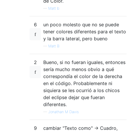
de Color.
—
Matt b
6
un poco molesto que no se puede
tener colores diferentes para el texto
y la barra lateral, pero bueno
—
Matt B
2
Bueno, si no fueran iguales, entonces
sería mucho menos obvio a qué
correspondía el color de la derecha
en el código. Probablemente ni
siquiera se les ocurrió a los chicos
del eclipse dejar que fueran
diferentes.
—
Jonathan M Davis
9
cambiar "Texto como" -> Cuadro,