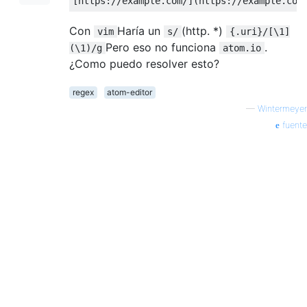
[
https
:
//example.com/](https://example.com
Con
Haría un
(http. *)
vim
s/
{.uri}/[\1]
Pero eso no funciona
.
(\1)/g
atom.io
¿Como puedo resolver esto?
regex
atom-editor
—
Wintermeyer
fuente