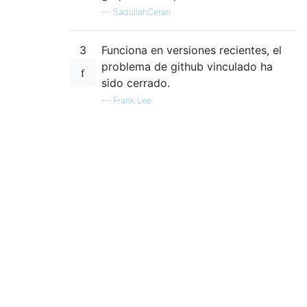
—
SadullahCeran
3
Funciona en versiones recientes, el
problema de github vinculado ha
sido cerrado.
—
Frank Lee