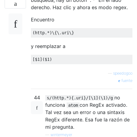
derecho. Haz clic y ahora es modo regex.
Encuentro
(
http
.*)
\{\.uri\}
y reemplazar a
[
$1
](
$1
)
—
speedogoo
fuente
44
no
s/(http.*){.uri}/[\1](\1)/g
funciona
con RegEx activado.
atom
Tal vez sea un error o una sintaxis
RegEx diferente. Esa fue la razón de
mi pregunta.
—
wintermeyer