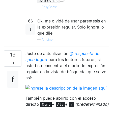
...?
eval($1+1)
—
SexyBeast
66
Ok, me olvidé de usar paréntesis en
la expresión regular. Solo ignora lo
que dije.
—
Antoine
Juste de actualización
@ respuesta de
19
speedogoo
para los lectores futuros, si
usted no encuentra el modo de expresión
regular en la vista de búsqueda, que se ve
así:
También puede abrirlo con el acceso
directo
+
+
(predeterminado)
Ctrl
Alt
/
.