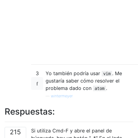
3
Yo también podría usar
. Me
vim
gustaría saber cómo resolver el
problema dado con
.
atom
—
wintermeyer
Respuestas:
Si utiliza Cmd-F y abre el panel de
215
búsqueda, hay un botón ". *" En el lado