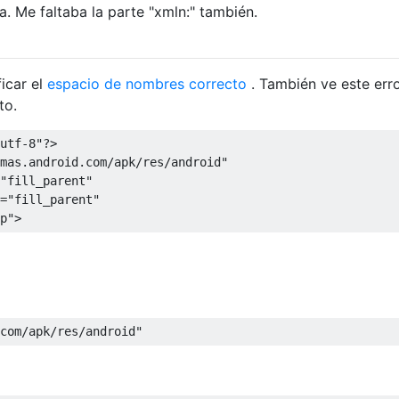
. Me faltaba la parte "xmln:" también.
icar el
espacio de nombres correcto
. También ve este err
to.
utf-8"
?>
mas.android.com/apk/res/android"
"fill_parent"
=
"fill_parent"
p"
>
com/apk/res/android"