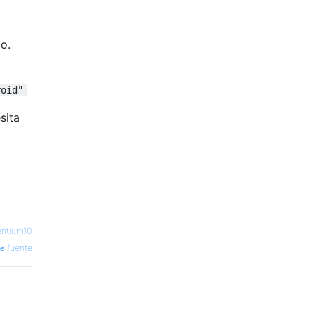
o.
roid"
sita
entium10
fuente