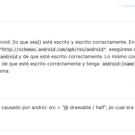
—
Malco
roid: [lo que sea]) esté escrito y escrito correctamente. En
asegúrese 
"http://schemas.android.com/apk/res/android"
y de que esté escrito correctamente. Lo mismo co
:android
se de que esté escrito correctamente y tenga
android:[name
lema.
e causado por androi: src = "@ drawable / half", ¡lo cual era