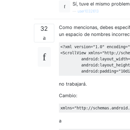
Sí, tuve el mismo problema
—
user1032613
Como mencionas, debes especif
32
un espacio de nombres incorrec
<?
xml version
=
"1.0"
 encoding
=
"
<ScrollView
xmlns
=
"http://sche
android:layout_width
=
android:layout_height
android:padding
=
"10di
no trabajará.
Cambio:
xmlns="http://schemas.android.
a