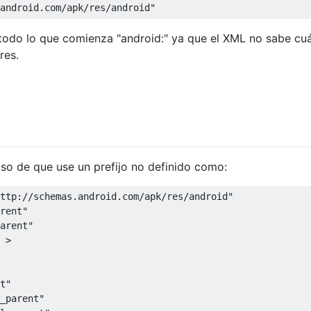
android.com/apk/res/android"
a todo lo que comienza "android:" ya que el XML no sabe cuá
res.
aso de que use un prefijo no definido como:
ttp://schemas.android.com/apk/res/android"
rent"
arent"
>
t"
_parent"