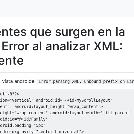
ntes que surgen en la
 Error al analizar XML:
iente
 vista androide,
Error parsing XML: unbound prefix on Li
utf-8"
?>
ion
=
"vertical"
android:id
=
"@+id/myScrollLayout"
ent"
android:layout_height
=
"wrap_content"
>
eight
=
"wrap_content"
android:layout_width
=
"fill_parent"
oid:id
=
"@+id/Family"
droid:padding
=
"5px"
ndroid:gravity
=
"center_horizontal"
>