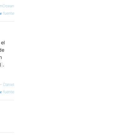
lmOcean
fuente
 el
de
n
.
]
—
Daniel
fuente