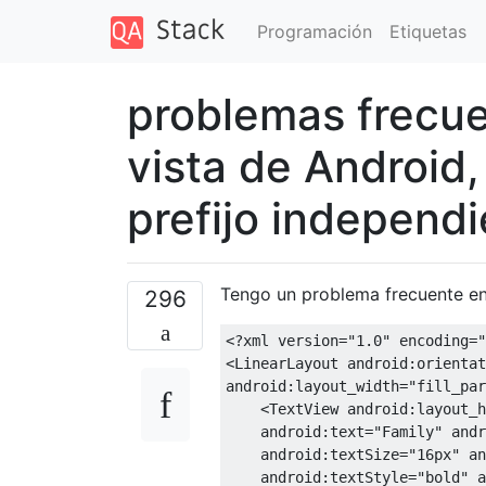
Programación
Etiquetas
problemas frecue
vista de Android,
prefijo independ
Tengo un problema frecuente en
296
<?
xml version
=
"1.0"
 encoding
=
"
<LinearLayout
android:orientat
android:layout_width
=
"fill_par
<TextView
android:layout_h
android:text
=
"Family"
andr
android:textSize
=
"16px"
an
android:textStyle
=
"bold"
a