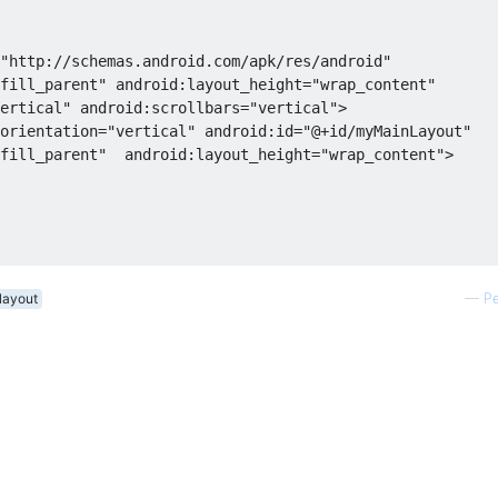
"http://schemas.android.com/apk/res/android"
fill_parent"
android:layout_height
=
"wrap_content"
ertical"
android:scrollbars
=
"vertical"
>
orientation
=
"vertical"
android:id
=
"@+id/myMainLayout"
fill_parent"
android:layout_height
=
"wrap_content"
>
layout
—
P