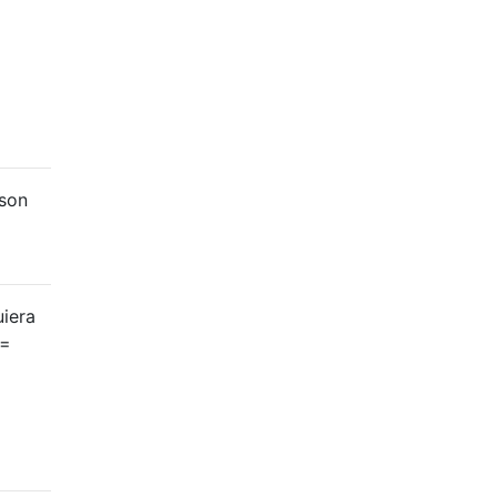
 son
uiera
 =