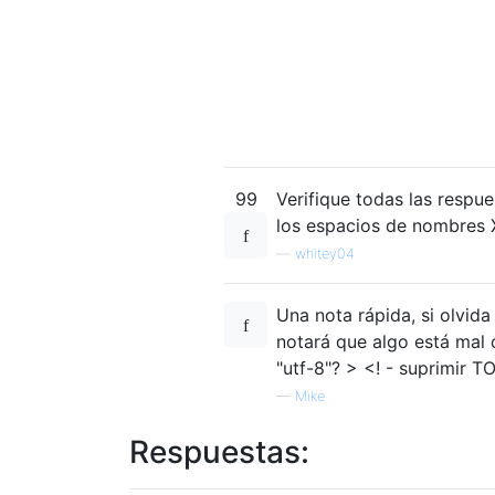
99
Verifique todas las respu
los espacios de nombres X
—
whitey04
Una nota rápida, si olvida
notará que algo está mal 
"utf-8"? > <! - suprimir 
—
Mike
Respuestas: