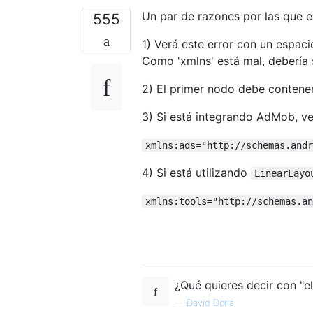
Un par de razones por las que 
555
1) Verá este error con un espaci
Como 'xmlns' está mal, debería 
2) El primer nodo debe contene
3) Si está integrando AdMob, v
xmlns:ads="http://schemas.andr
4) Si está utilizando
LinearLayo
xmlns:tools="http://schemas.an
¿Qué quieres decir con "e
—
David Doria