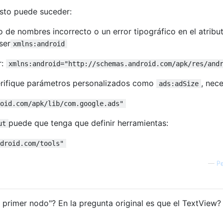
esto puede suceder:
o de nombres incorrecto o un error tipográfico en el atribut
ser
xmlns:android
r:
xmlns:android="http://schemas.android.com/apk/res/and
erifique parámetros personalizados como
, nece
ads:adSize
oid.com/apk/lib/com.google.ads"
puede que tenga que definir herramientas:
ut
droid.com/tools"
—
P
l primer nodo"? En la pregunta original es que el TextView?