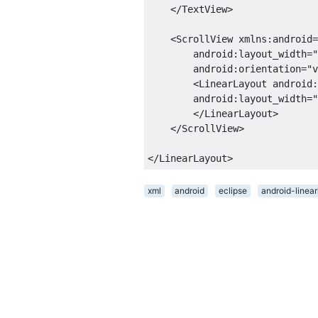
</TextView>
<ScrollView
xmlns:android
=
android:layout_width
=
"
android:orientation
=
"v
<LinearLayout
android:
android:layout_width
=
"
</LinearLayout>
</ScrollView>
</LinearLayout>
xml
android
eclipse
android-linear