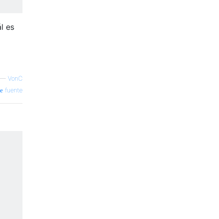
l es
—
VonC
fuente