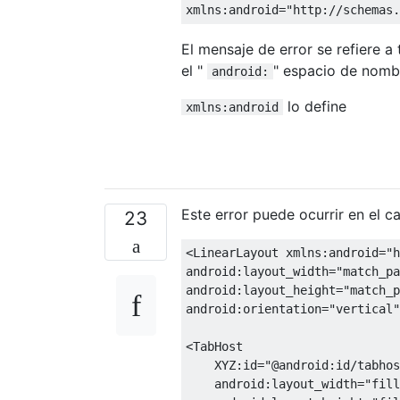
xmlns:android="http://schemas.
El mensaje de error se refiere 
el "
" espacio de nomb
android:
lo define
xmlns:android
Este error puede ocurrir en el c
23
<LinearLayout
xmlns:android
=
"h
android:layout_width
=
"match_pa
android:layout_height
=
"match_p
android:orientation
=
"vertical"
<TabHost
XYZ:id
=
"@android:id/tabhos
android:layout_width
=
"fill