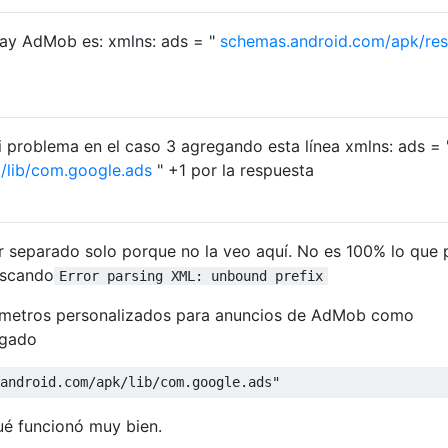
Play AdMob es: xmlns: ads = "
schemas.android.com/apk/res
i problema en el caso 3 agregando esta línea xmlns: ads = 
/lib/com.google.ads
" +1 por la respuesta
 separado solo porque no la veo aquí. No es 100% lo que 
uscando
Error parsing XML: unbound prefix
ámetros personalizados para anuncios de AdMob como
egado
android.com/apk/lib/com.google.ads"
ué funcionó muy bien.