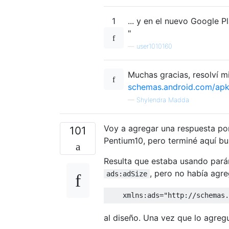
1
... y en el nuevo Google 
"
—
user1010160
Muchas gracias, resolví m
schemas.android.com/apk
—
Shylendra Madda
Voy a agregar una respuesta por
101
Pentium10, pero terminé aquí b
Resulta que estaba usando par
, pero no había agr
ads:adSize
    xmlns:ads="http://schemas.
al diseño. Una vez que lo agreg