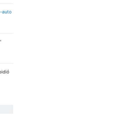
-auto
"
pidió