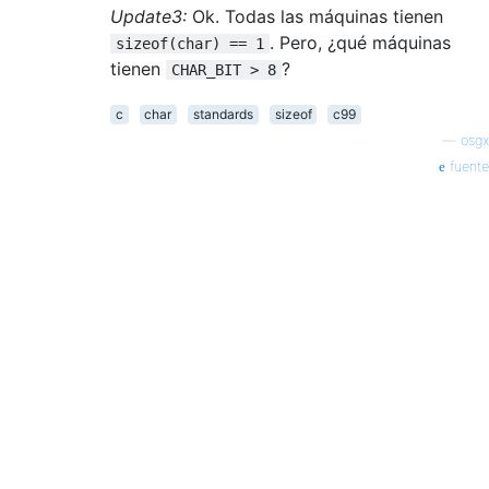
Update3:
Ok. Todas las máquinas tienen
. Pero, ¿qué máquinas
sizeof(char) == 1
tienen
?
CHAR_BIT > 8
c
char
standards
sizeof
c99
—
osgx
fuente