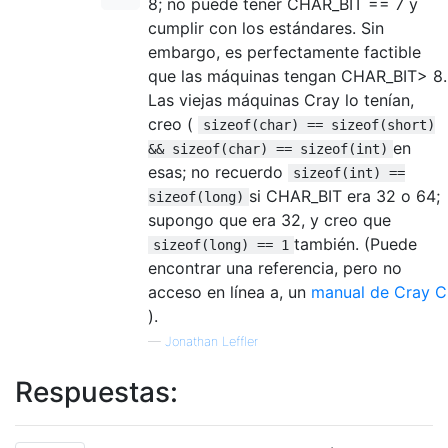
8; no puede tener CHAR_BIT == 7 y
cumplir con los estándares. Sin
embargo, es perfectamente factible
que las máquinas tengan CHAR_BIT> 8.
Las viejas máquinas Cray lo tenían,
creo (
sizeof(char) == sizeof(short)
en
&& sizeof(char) == sizeof(int)
esas; no recuerdo
sizeof(int) ==
si CHAR_BIT era 32 o 64;
sizeof(long)
supongo que era 32, y creo que
también. (Puede
sizeof(long) == 1
encontrar una referencia, pero no
acceso en línea a, un
manual de Cray C
).
—
Jonathan Leffler
Respuestas: