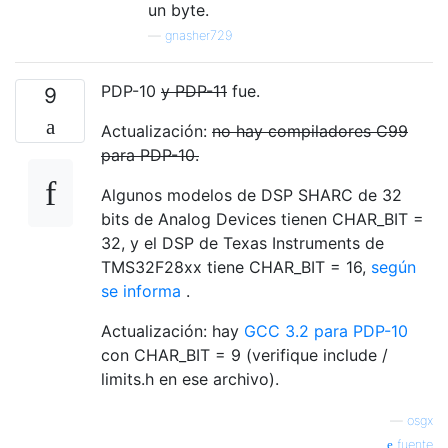
un byte.
—
gnasher729
PDP-10
y PDP-11
fue.
9
Actualización:
no hay compiladores C99
para PDP-10.
Algunos modelos de DSP SHARC de 32
bits de Analog Devices tienen CHAR_BIT =
32, y el DSP de Texas Instruments de
TMS32F28xx tiene CHAR_BIT = 16,
según
se informa
.
Actualización: hay
GCC 3.2 para PDP-10
con CHAR_BIT = 9 (verifique include /
limits.h en ese archivo).
—
osgx
fuente