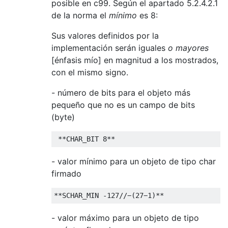
posible en c99. Según el apartado 5.2.4.2.1
de la norma el
mínimo
es 8:
Sus valores definidos por la
implementación serán iguales
o mayores
[énfasis mío] en magnitud a los mostrados,
con el mismo signo.
- número de bits para el objeto más
pequeño que no es un campo de bits
(byte)
**
CHAR_BIT 
8
**
- valor mínimo para un objeto de tipo char
firmado
**
SCHAR_MIN 
-
127
//−(27−1)** 
- valor máximo para un objeto de tipo