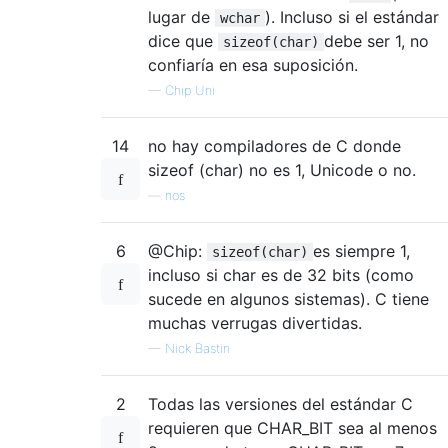
lugar de
). Incluso si el estándar
wchar
dice que
debe ser 1, no
sizeof(char)
confiaría en esa suposición.
—
Chip Uni
14
no hay compiladores de C donde
sizeof (char) no es 1, Unicode o no.
—
nos
6
@Chip:
es siempre 1,
sizeof(char)
incluso si char es de 32 bits (como
sucede en algunos sistemas). C tiene
muchas verrugas divertidas.
—
Nick Bastin
2
Todas las versiones del estándar C
requieren que CHAR_BIT sea al menos