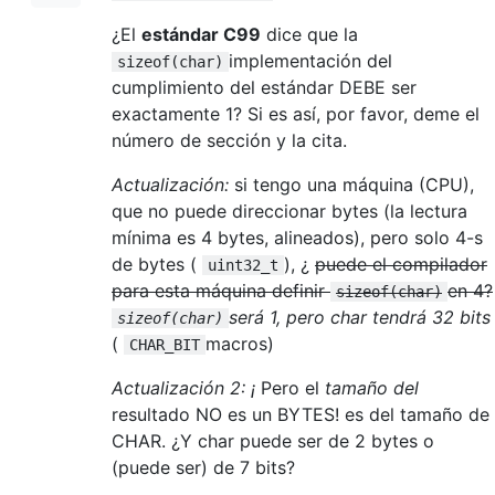
¿El
estándar C99
dice que la
implementación del
sizeof(char)
cumplimiento del estándar DEBE ser
exactamente 1? Si es así, por favor, deme el
número de sección y la cita.
Actualización:
si tengo una máquina (CPU),
que no puede direccionar bytes (la lectura
mínima es 4 bytes, alineados), pero solo 4-s
de bytes (
), ¿
puede el compilador
uint32_t
para esta máquina definir
en 4?
sizeof(char)
será 1, pero char tendrá 32 bits
sizeof(char)
(
macros)
CHAR_BIT
Actualización 2: ¡
Pero el
tamaño del
resultado NO es un BYTES! es del tamaño de
CHAR. ¿Y char puede ser de 2 bytes o
(puede ser) de 7 bits?