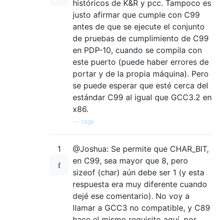
históricos de K&R y pcc. Tampoco es
justo afirmar que cumple con C99
antes de que se ejecute el conjunto
de pruebas de cumplimiento de C99
en PDP-10, cuando se compila con
este puerto (puede haber errores de
portar y de la propia máquina). Pero
se puede esperar que esté cerca del
estándar C99 al igual que GCC3.2 en
x86.
—
osgx
1
@Joshua: Se permite que CHAR_BIT,
en C99, sea mayor que 8, pero
sizeof (char) aún debe ser 1 (y esta
respuesta era muy diferente cuando
dejé ese comentario). No voy a
llamar a GCC3 no compatible, y C89
hace el mismo requisito aquí, por