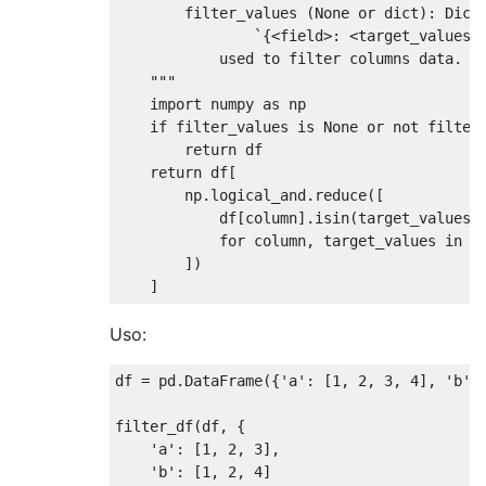
        filter_values (None or dict): Dicti
                `{<field>: <target_values_l
            used to filter columns data.

    """
import
 numpy 
as
 np

if
 filter_values 
is
None
or
not
 filter
return
 df

return
 df
[
        np
.
logical_and
.
reduce
([
            df
[
column
].
isin
(
target_values
)
for
 column
,
 target_values 
in
 f
])
]
Uso:
df 
=
 pd
.
DataFrame
({
'a'
:
[
1
,
2
,
3
,
4
],
'b'
:
filter_df
(
df
,
{
'a'
:
[
1
,
2
,
3
],
'b'
:
[
1
,
2
,
4
]