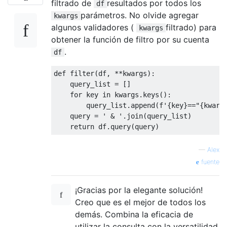
filtrado de
resultados por todos los
df
parámetros. No olvide agregar
kwargs
algunos validadores (
filtrado) para
kwargs
obtener la función de filtro por su cuenta
.
df
def
 filter
(
df
,
**
kwargs
):
    query_list 
=
[]
for
 key 
in
 kwargs
.
keys
():
        query_list
.
append
(
f
'{key}=="{kwarg
    query 
=
' & '
.
join
(
query_list
)
return
 df
.
query
(
query
)
—
Alex
fuente
¡Gracias por la elegante solución!
Creo que es el mejor de todos los
demás. Combina la eficacia de
utilizar la consulta con la versatilidad