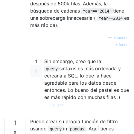
después de 500k filas. Además, la
búsqueda de cadenas
tiene
Year=="2014"
una sobrecarga innecesaria (
es
Year==2014
más rápida).
—
Bouncner
fuente
1
Sin embargo, creo que la
sintaxis es más ordenada y
query
cercana a SQL, lo que la hace
agradable para los datos desde
entonces. Lo bueno del pastel es que
es más rápido con muchas filas :)
—
csgroen
Puede crear su propia función de filtro
1
usando
in
. Aquí tienes
query
pandas