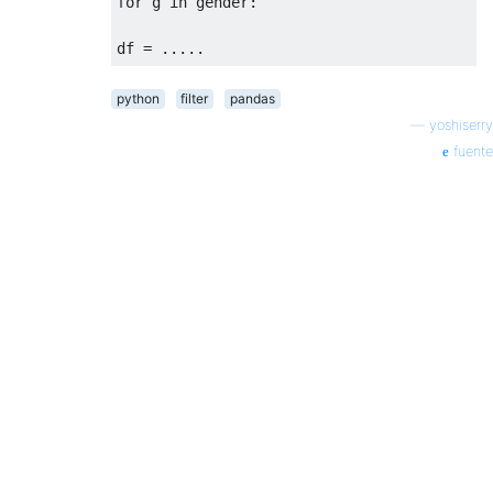
for
 g 
in
 gender
:
df 
=
.....
python
filter
pandas
—
yoshiserry
fuente