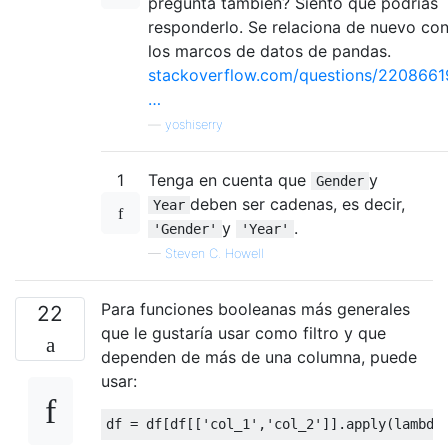
pregunta también? Siento que podrías
responderlo. Se relaciona de nuevo co
los marcos de datos de pandas.
stackoverflow.com/questions/2208661
…
—
yoshiserry
1
Tenga en cuenta que
y
Gender
deben ser cadenas, es decir,
Year
y
.
'Gender'
'Year'
—
Steven C. Howell
Para funciones booleanas más generales
22
que le gustaría usar como filtro y que
dependen de más de una columna, puede
usar:
df 
=
 df
[
df
[[
'col_1'
,
'col_2'
]].
apply
(
lambda