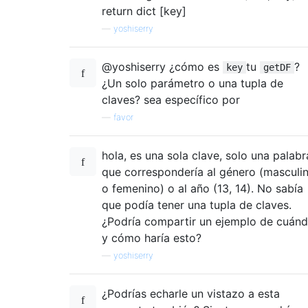
return dict [key]
—
yoshiserry
@yoshiserry ¿cómo es
tu
?
key
getDF
¿Un solo parámetro o una tupla de
claves? sea ​​específico por
—
favor
hola, es una sola clave, solo una palabr
que correspondería al género (masculi
o femenino) o al año (13, 14). No sabía
que podía tener una tupla de claves.
¿Podría compartir un ejemplo de cuán
y cómo haría esto?
—
yoshiserry
¿Podrías echarle un vistazo a esta