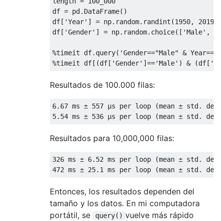
length 
=
100
_000

df 
=
 pd
.
DataFrame
()
df
[
'Year'
]
=
 np
.
random
.
randint
(
1950
,
2019
,
df
[
'Gender'
]
=
 np
.
random
.
choice
([
'Male'
,
'
%
timeit df
.
query
(
'Gender=="Male" & Year=="
%
timeit df
[(
df
[
'Gender'
]==
'Male'
)
&
(
df
[
'Y
Resultados de 100.000 filas:
6.67
 ms 
±
557
µ
s per loop 
(
mean 
±
 std
.
 dev
5.54
 ms 
±
536
µ
s per loop 
(
mean 
±
 std
.
 dev
Resultados para 10,000,000 filas:
326
 ms 
±
6.52
 ms per loop 
(
mean 
±
 std
.
 dev
472
 ms 
±
25.1
 ms per loop 
(
mean 
±
 std
.
 dev
Entonces, los resultados dependen del
tamaño y los datos. En mi computadora
portátil, se
vuelve más rápido
query()