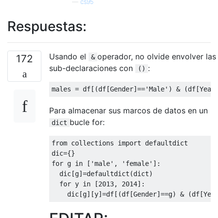
—
cs95
Respuestas:
Usando el
operador, no olvide envolver las
172
&
sub-declaraciones con
:
()
males 
=
 df
[(
df
[
Gender
]==
'Male'
)
&
(
df
[
Year
Para almacenar sus marcos de datos en un
bucle for:
dict
from
 collections 
import
 defaultdict

dic
={}
for
 g 
in
[
'male'
,
'female'
]:
  dic
[
g
]=
defaultdict
(
dict
)
for
 y 
in
[
2013
,
2014
]:
    dic
[
g
][
y
]=
df
[(
df
[
Gender
]==
g
)
&
(
df
[
Yea