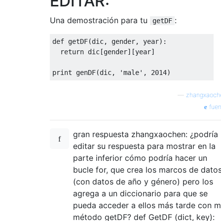
EDITAR:
Una demostración para tu
:
getDF
def
 getDF
(
dic
,
 gender
,
 year
):
return
 dic
[
gender
][
year
]
print
 genDF
(
dic
,
'male'
,
2014
)
—
zhangxaoch
fuen
gran respuesta zhangxaochen: ¿podría
editar su respuesta para mostrar en la
parte inferior cómo podría hacer un
bucle for, que crea los marcos de dato
(con datos de año y género) pero los
agrega a un diccionario para que se
pueda acceder a ellos más tarde con m
método getDF? def GetDF (dict, key):