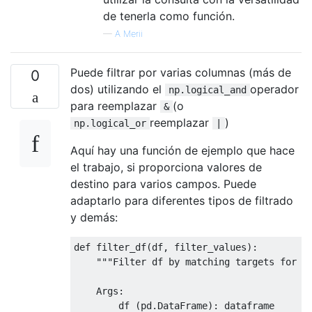
de tenerla como función.
—
A Merii
Puede filtrar por varias columnas (más de
0
dos) utilizando el
operador
np.logical_and
para reemplazar
(o
&
reemplazar
)
np.logical_or
|
Aquí hay una función de ejemplo que hace
el trabajo, si proporciona valores de
destino para varios campos. Puede
adaptarlo para diferentes tipos de filtrado
y demás:
def
 filter_df
(
df
,
 filter_values
):
"""Filter df by matching targets for mu
    Args:

        df (pd.DataFrame): dataframe
