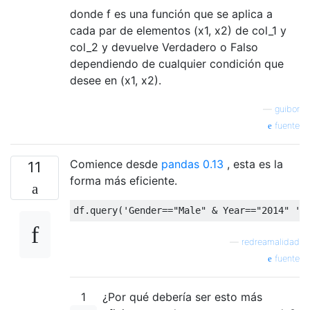
donde f es una función que se aplica a
cada par de elementos (x1, x2) de col_1 y
col_2 y devuelve Verdadero o Falso
dependiendo de cualquier condición que
desee en (x1, x2).
—
guibor
fuente
Comience desde
pandas 0.13
, esta es la
11
forma más eficiente.
df
.
query
(
'Gender=="Male" & Year=="2014" '
)
—
redreamalidad
fuente
1
¿Por qué debería ser esto más