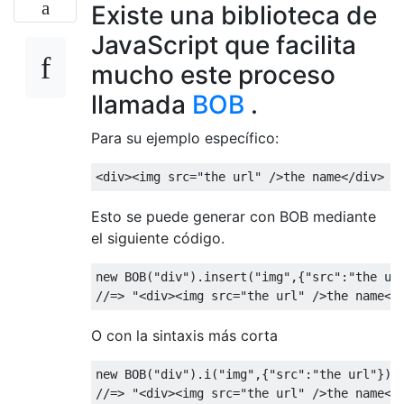
Existe una biblioteca de
JavaScript que facilita
mucho este proceso
llamada
BOB
.
Para su ejemplo específico:
<
div
><
img src
=
"the url"
/>
the name
</
div
>
Esto se puede generar con BOB mediante
el siguiente código.
new
 BOB
(
"div"
).
insert
(
"img"
,{
"src"
:
"the ur
//=> "<div><img src="the url" />the name</
O con la sintaxis más corta
new
 BOB
(
"div"
).
i
(
"img"
,{
"src"
:
"the url"
}).
//=> "<div><img src="the url" />the name</