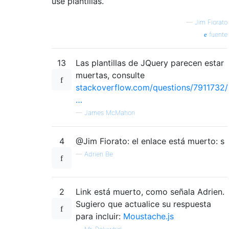
use plantillas.
—
Jim Fiorato
fuente
13
Las plantillas de JQuery parecen estar
muertas, consulte
stackoverflow.com/questions/7911732/
…
—
James McMahon
4
@Jim Fiorato: el enlace está muerto: s
—
Adrien Be
2
Link está muerto, como señala Adrien.
Sugiero que actualice su respuesta
para incluir:
Moustache.js