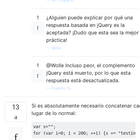
—
Mr. Polywhirl
1
¿Alguien puede explicar por qué una
respuesta basada en jQuery es la
aceptada? ¡Dudo que esta sea la mejor
práctica!
—
WoIIe
1
@WoIIe Incluso peor, el complemento
jQuery está muerto, por lo que esta
respuesta está desactualizada.
—
Franklin Yu
Si es absolutamente necesario concatenar ca
13
lugar de lo normal:
var
 s
=
""
;
for
(
var
 i
=
0
;
 i 
<
200
;
++
i
)
{
s 
+=
"testing