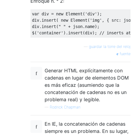
Enfoque n. ° 2:
var
 div 
=
new
Element
(
'div'
);
div
.
insert
(
new
Element
(
'img'
,
{
 src
:
 json
div
.
insert
(
" "
+
 json
.
name
);
$
(
'container'
).
insert
(
div
);
// inserts at 
—
guardar la torre del reloj
fuente
Generar HTML explícitamente con
cadenas en lugar de elementos DOM
es más eficaz (asumiendo que la
concatenación de cadenas no es un
problema real) y legible.
—
Rodrick Chapman
En IE, la concatenación de cadenas
siempre es un problema. En su lugar,