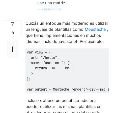
use una matriz.
—
alrededor del
Quizás un enfoque más moderno es utilizar
7
un lenguaje de plantillas como
Moustache
,
que tiene implementaciones en muchos
idiomas, incluido javascript. Por ejemplo:
var
 view 
=
{
  url
:
"/hello"
,
  name
:
function
()
{
return
'Jo'
+
'hn'
;
}
};
var
 output 
=
Mustache
.
render
(
'<div><img sr
Incluso obtiene un beneficio adicional:
puede reutilizar las mismas plantillas en
otros lugares, como el lado del servidor.