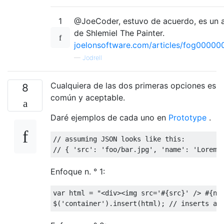
1
@JoeCoder, estuvo de acuerdo, es un 
de Shlemiel The Painter.
joelonsoftware.com/articles/fog00000
—
Jodrell
Cualquiera de las dos primeras opciones es
8
común y aceptable.
Daré ejemplos de cada uno en
Prototype
.
// assuming JSON looks like this:
// { 'src': 'foo/bar.jpg', 'name': 'Lorem 
Enfoque n. ° 1:
var
 html 
=
"<div><img src='#{src}' /> #{na
$
(
'container'
).
insert
(
html
);
// inserts at