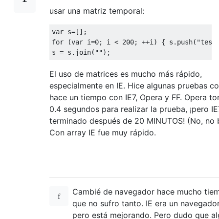
usar una matriz temporal:
var
 s
=[];
for
(
var
 i
=
0
;
 i 
<
200
;
++
i
)
{
 s
.
push
(
"test
s 
=
 s
.
join
(
""
);
El uso de matrices es mucho más rápido,
especialmente en IE. Hice algunas pruebas c
hace un tiempo con IE7, Opera y FF. Opera t
0.4 segundos para realizar la prueba, ¡pero I
terminado después de 20 MINUTOS! (No, no 
Con array IE fue muy rápido.
Cambié de navegador hace mucho tiem
que no sufro tanto. IE era un navegador
pero está mejorando. Pero dudo que a