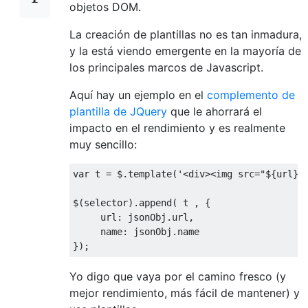
objetos DOM.
La creación de plantillas no es tan inmadura,
y la está viendo emergente en la mayoría de
los principales marcos de Javascript.
Aquí hay un ejemplo en el
complemento de
plantilla de JQuery
que le ahorrará el
impacto en el rendimiento y es realmente
muy sencillo:
var
 t 
=
 $
.
template
(
'<div><img src="${url}"
$
(
selector
).
append
(
 t 
,
{
     url
:
 jsonObj
.
url
,
     name
:
 jsonObj
.
name
});
Yo digo que vaya por el camino fresco (y
mejor rendimiento, más fácil de mantener) y