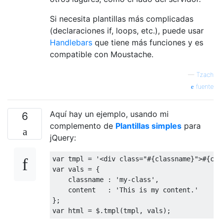
Si necesita plantillas más complicadas
(declaraciones if, loops, etc.), puede usar
Handlebars
que tiene más funciones y es
compatible con Moustache.
—
Tzach
fuente
Aquí hay un ejemplo, usando mi
6
complemento de
Plantillas simples
para
jQuery:
var
 tmpl 
=
'<div class="#{classname}">#{co
var
 vals 
=
{
    classname 
:
'my-class'
,
    content   
:
'This is my content.'
};
var
 html 
=
 $
.
tmpl
(
tmpl
,
 vals
);