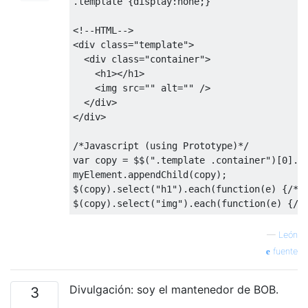
.
template 
{
display
:
none
;}
<!--
HTML
-->
<
div 
class
=
"template"
>
<
div 
class
=
"container"
>
<
h1
></
h1
>
<
img src
=
""
 alt
=
""
/>
</
div
>
</
div
>
/*Javascript (using Prototype)*/
var
 copy 
=
 $$
(
".template .container"
)[
0
].
c
myElement
.
appendChild
(
copy
);
$
(
copy
).
select
(
"h1"
).
each
(
function
(
e
)
{
/*d
$
(
copy
).
select
(
"img"
).
each
(
function
(
e
)
{
/*
—
León
fuente
Divulgación: soy el mantenedor de BOB.
3