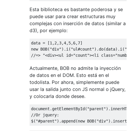
Esta biblioteca es bastante poderosa y se
puede usar para crear estructuras muy
complejas con inserción de datos (similar a
d3), por ejemplo:
data 
=
[
1
,
2
,
3
,
4
,
5
,
6
,
7
]
new
 BOB
(
"div"
).
i
(
"ul#count"
).
do
(
data
).
i
(
"l
//=> "<div><ul id="count"><li class="numbe
Actualmente, BOB no admite la inyección
de datos en el DOM. Esto está en el
todolista. Por ahora, simplemente puede
usar la salida junto con JS normal o jQuery,
y colocarla donde desee.
document
.
getElementById
(
"parent"
).
innerHTM
//Or jquery:
$
(
"#parent"
).
append
(
new
 BOB
(
"div"
).
insert
(