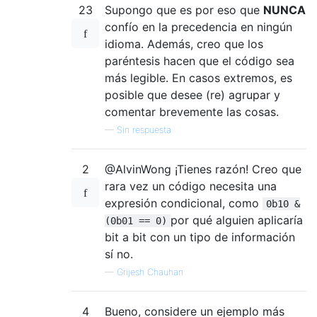
23
Supongo que es por eso que
NUNCA
confío en la precedencia en ningún
idioma. Además, creo que los
paréntesis hacen que el código sea
más legible. En casos extremos, es
posible que desee (re) agrupar y
comentar brevemente las cosas.
—
Sin respuesta
2
@AlvinWong ¡Tienes razón! Creo que
rara vez un código necesita una
expresión condicional, como
0b10 &
por qué alguien aplicaría
(0b01 == 0)
bit a bit con un tipo de información
sí no.
—
Grijesh Chauhan
4
Bueno, considere un ejemplo más