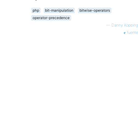
php
bit-manipulation
bitwise-operators
operator-precedence
—
Danny Kopping
fuente