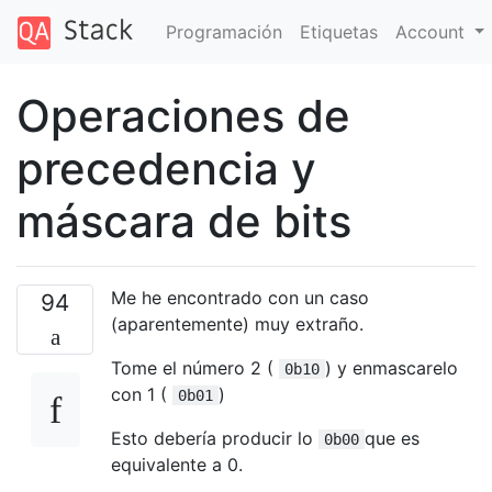
Programación
Etiquetas
Account
Operaciones de
precedencia y
máscara de bits
Me he encontrado con un caso
94
(aparentemente) muy extraño.
Tome el número 2 (
) y enmascarelo
0b10
con 1 (
)
0b01
Esto debería producir lo
que es
0b00
equivalente a 0.