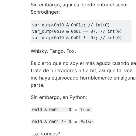
Sin embargo, aquí es donde entra el señor
Schrödinger:
var_dump
(
0b10
&
0b01
);
// int(0)
var_dump
(
0b10
&
0b01
==
0
);
// int(0)
var_dump
(
0b10
&
0b01
!=
0
);
// int(0)
Whisky. Tango. Fox.
Es cierto que no soy el más agudo cuando se
trata de operadores bit a bit, así que tal vez
me haya equivocado horriblemente en alguna
parte.
Sin embargo, en Python:
=
0b10 & 0b01 == 0
True
=
0b10 & 0b01 != 0
False
...¿entonces?