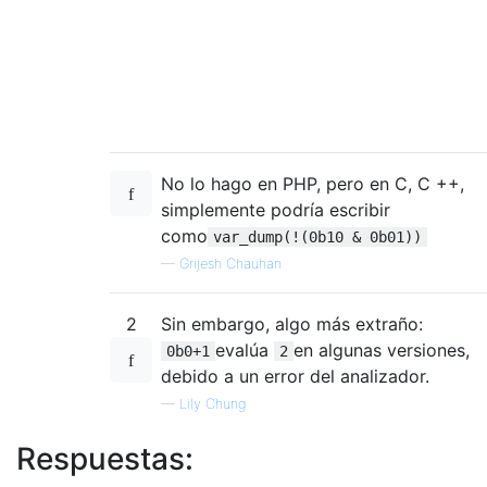
No lo hago en PHP, pero en C, C ++,
simplemente podría escribir
como
var_dump(!(0b10 & 0b01))
—
Grijesh Chauhan
2
Sin embargo, algo más extraño:
evalúa
en algunas versiones,
0b0+1
2
debido a un error del analizador.
—
Lily Chung
Respuestas: