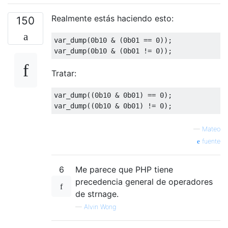
Realmente estás haciendo esto:
150
var_dump
(
0b10
&
(
0b01
==
0
));
var_dump
(
0b10
&
(
0b01
!=
0
));
Tratar:
var_dump
((
0b10
&
0b01
)
==
0
);
var_dump
((
0b10
&
0b01
)
!=
0
);
—
Mateo
fuente
6
Me parece que PHP tiene
precedencia general de operadores
de strnage.
—
Alvin Wong