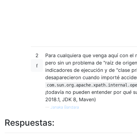
2
Para cualquiera que venga aquí con el
pero sin un problema de "raíz de origen
indicadores de ejecución y de "clase pr
desaparecieron cuando importé accide
com.sun.org.apache.xpath.internal.op
¡todavía no pueden entender por
qué
su
2018.1, JDK 8, Maven)
—
Janaka Bandara
Respuestas: