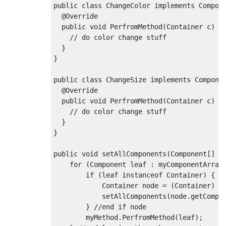
public
class
ChangeColor
implements
Compon
@Override
public
void
PerfromMethod
(
Container
 c
)
{
// do color change stuff
}
}
public
class
ChangeSize
implements
Compone
@Override
public
void
PerfromMethod
(
Container
 c
)
{
// do color change stuff
}
}
public
void
 setAllComponents
(
Component
[]
 m
for
(
Component
 leaf 
:
 myComponentArray
if
(
leaf 
instanceof
Container
)
{
/
Container
 node 
=
(
Container
)
 l
            setAllComponents
(
node
.
getCompo
}
//end if node
        myMethod
.
PerfromMethod
(
leaf
);