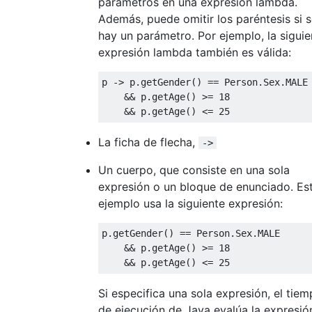
parámetros en una expresión lambda.
Además, puede omitir los paréntesis si s
hay un parámetro. Por ejemplo, la siguie
expresión lambda también es válida:
p 
->
 p
.
getGender
()
==
Person
.
Sex
.
MALE 
&&
 p
.
getAge
()
>=
18
&&
 p
.
getAge
()
<=
25
La ficha de flecha,
->
Un cuerpo, que consiste en una sola
expresión o un bloque de enunciado. Es
ejemplo usa la siguiente expresión:
p
.
getGender
()
==
Person
.
Sex
.
MALE 

&&
 p
.
getAge
()
>=
18
&&
 p
.
getAge
()
<=
25
Si especifica una sola expresión, el tie
de ejecución de Java evalúa la expresió