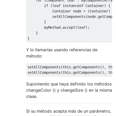
for
(
Component
 leaf 
:
 myComponentArray
if
(
leaf 
instanceof
Container
)
{
Container
 node 
=
(
Container
)
 l
            setAllComponents
(
node
.
getCompo
}
        myMethod
.
accept
(
leaf
);
}
}
Y lo llamarías usando referencias de
método:
setAllComponents
(
this
.
getComponents
(),
thi
setAllComponents
(
this
.
getComponents
(),
thi
Suponiendo que haya definido los métodos
changeColor () y changeSize () en la misma
clase.
Si su método acepta más de un parámetro,