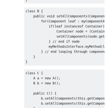
class
 B 
{
public
void
 setAllComponents
(
Component
for
(
Component
 leaf 
:
 myComponentAr
if
(
leaf 
instanceof
Container
)
Container
 node 
=
(
Containe
                setAllComponents
(
node
.
getC
}
// end if node
            myMethodsInterface
.
myMethod
(
le
}
// end looping through component
}
}
class
 C 
{
    A a 
=
new
 A
();
    B b 
=
new
 B
();
public
 C
()
{
        b
.
setAllComponents
(
this
.
getCompone
        b
.
setAllComponents
(
this
.
getCompone