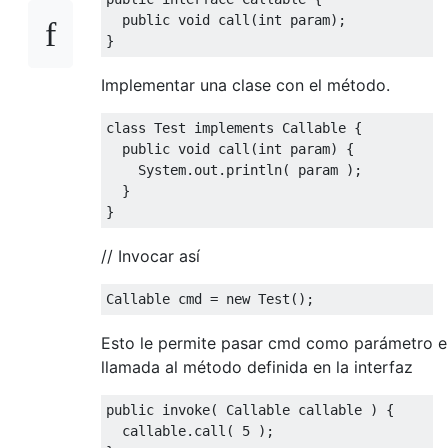
public
void
 call
(
int
 param
);
}
Implementar una clase con el método.
class
Test
implements
Callable
{
public
void
 call
(
int
 param
)
{
System
.
out
.
println
(
 param 
);
}
}
// Invocar así
Callable
 cmd 
=
new
Test
();
Esto le permite pasar cmd como parámetro e 
llamada al método definida en la interfaz
public
 invoke
(
Callable
 callable 
)
{
  callable
.
call
(
5
);