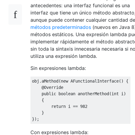
antecedentes: una interfaz funcional es una
interfaz que tiene un único método abstracto
aunque puede contener cualquier cantidad d
métodos predeterminados
(nuevos en Java 8
métodos estáticos. Una expresión lambda p
implementar rápidamente el método abstract
sin toda la sintaxis innecesaria necesaria si n
utiliza una expresión lambda.
Sin expresiones lambda:
obj
.
aMethod
(
new
AFunctionalInterface
()
{
@Override
public
boolean
 anotherMethod
(
int
 i
)
{
return
 i 
==
982
}
});
Con expresiones lambda: