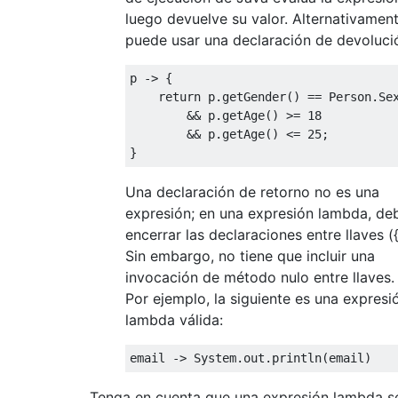
luego devuelve su valor. Alternativament
puede usar una declaración de devoluci
p 
->
{
return
 p
.
getGender
()
==
Person
.
Se
&&
 p
.
getAge
()
>=
18
&&
 p
.
getAge
()
<=
25
;
}
Una declaración de retorno no es una
expresión; en una expresión lambda, de
encerrar las declaraciones entre llaves ({
Sin embargo, no tiene que incluir una
invocación de método nulo entre llaves.
Por ejemplo, la siguiente es una expresi
lambda válida:
email 
->
System
.
out
.
println
(
email
)
Tenga en cuenta que una expresión lambda s