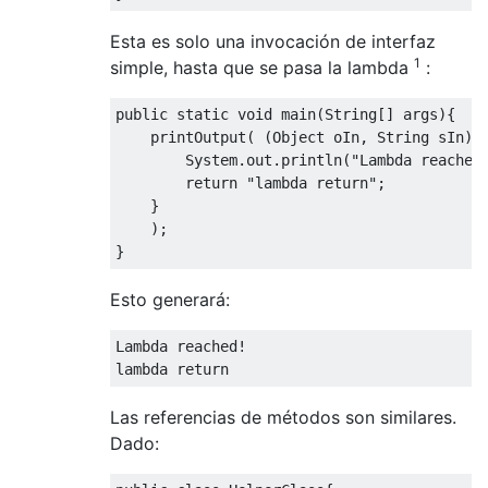
Esta es solo una invocación de interfaz
1
simple, hasta que se pasa la lambda
:
public
static
void
 main
(
String
[]
 args
){
    printOutput
(
(
Object
 oIn
,
String
 sIn
)
System
.
out
.
println
(
"Lambda reached
return
"lambda return"
;
}
);
}
Esto generará:
Lambda
 reached
!
lambda 
return
Las referencias de métodos son similares.
Dado: