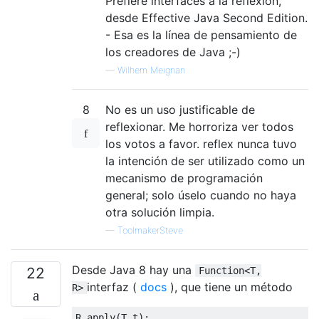
Prefiere interfaces a la reflexión,
desde Effective Java Second Edition.
- Esa es la línea de pensamiento de
los creadores de Java ;-)
—
Wilhem Meignan
8
No es un uso justificable de
reflexionar. Me horroriza ver todos
los votos a favor. reflex nunca tuvo
la intención de ser utilizado como un
mecanismo de programación
general; solo úselo cuando no haya
otra solución limpia.
—
ToolmakerSteve
Desde Java 8 hay una
22
Function<T,
interfaz (
docs
), que tiene un método
R>
R apply
(
T t
);