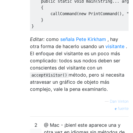
public
static
void
 main
(
String
...
 args
{
        callCommand
(
new
PrintCommand
(),
"h
}
}
Editar:
como
señala Pete Kirkham
, hay
otra forma de hacerlo usando un
visitante
.
El enfoque del visitante es un poco más
complicado: todos sus nodos deben ser
conscientes del visitante con un
método, pero si necesita
acceptVisitor()
atravesar un gráfico de objeto más
complejo, vale la pena examinarlo.
—
Dan Vinton
fuente
2
@ Mac - ¡bien! este aparece una y
otra vez en idiomas sin métodos de