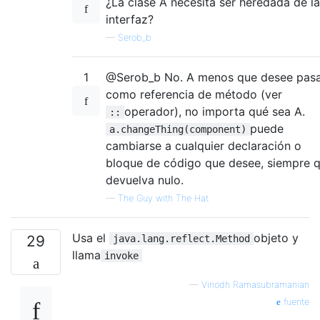
¿La clase A necesita ser heredada de la
interfaz?
—
Serob_b
1
@Serob_b No. A menos que desee pasa
como referencia de método (ver
operador), no importa qué sea A.
::
puede
a.changeThing(component)
cambiarse a cualquier declaración o
bloque de código que desee, siempre 
devuelva nulo.
—
The Guy with The Hat
Usa el
objeto y
29
java.lang.reflect.Method
llama
invoke
—
Vinodh Ramasubramanian
fuente