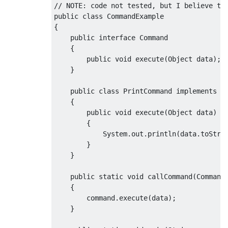
// NOTE: code not tested, but I believe th
public
class
CommandExample
{
public
interface
Command
{
public
void
 execute
(
Object
 data
);
}
public
class
PrintCommand
implements
C
{
public
void
 execute
(
Object
 data
)
{
System
.
out
.
println
(
data
.
toStri
}
}
public
static
void
 callCommand
(
Command
{
        command
.
execute
(
data
);
}