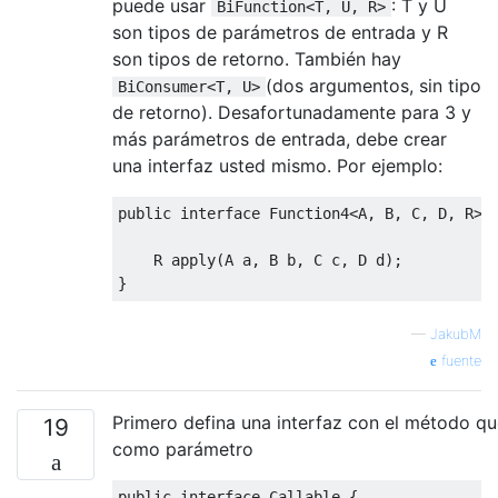
puede usar
: T y U
BiFunction<T, U, R>
son tipos de parámetros de entrada y R
son tipos de retorno. También hay
(dos argumentos, sin tipo
BiConsumer<T, U>
de retorno). Desafortunadamente para 3 y
más parámetros de entrada, debe crear
una interfaz usted mismo. Por ejemplo:
public
interface
Function4
<
A
,
 B
,
 C
,
 D
,
 R
>
    R apply
(
A a
,
 B b
,
 C c
,
 D d
);
}
—
JakubM
fuente
Primero defina una interfaz con el método q
19
como parámetro
public
interface
Callable
{