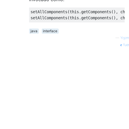
setAllComponents
(
this
.
getComponents
(),
 cha
setAllComponents
(
this
.
getComponents
(),
 cha
java
interface
—
Yoji
fue