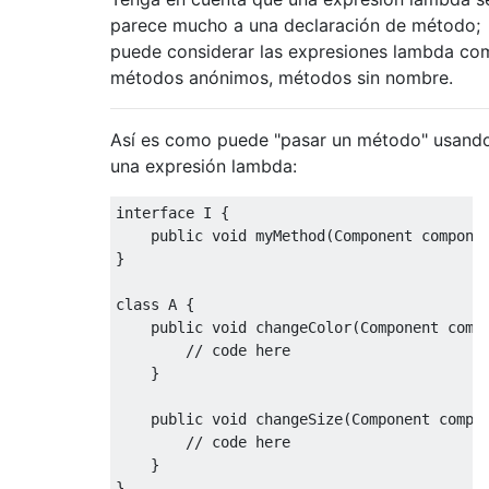
parece mucho a una declaración de método;
puede considerar las expresiones lambda co
métodos anónimos, métodos sin nombre.
Así es como puede "pasar un método" usand
una expresión lambda:
interface
 I 
{
public
void
 myMethod
(
Component
 compone
}
class
 A 
{
public
void
 changeColor
(
Component
 comp
// code here
}
public
void
 changeSize
(
Component
 compo
// code here
}
}