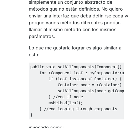
simplemente un conjunto abstracto de
métodos que no están definidos. No quiero
enviar una interfaz que deba definirse cada v
porque varios métodos diferentes podrían
llamar al mismo método con los mismos
parámetros.
Lo que me gustaría lograr es algo similar a
esto:
public
void
 setAllComponents
(
Component
[]
 m
for
(
Component
 leaf 
:
 myComponentArray
if
(
leaf 
instanceof
Container
)
{
/
Container
 node 
=
(
Container
)
 l
            setAllComponents
(
node
.
getCompo
}
//end if node
        myMethod
(
leaf
);
}
//end looping through components
}
invocado como: