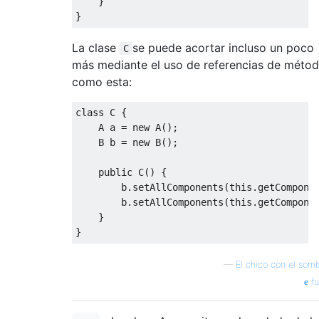
}
}
La clase
se puede acortar incluso un poco
C
más mediante el uso de referencias de méto
como esta:
class
 C 
{
    A a 
=
new
 A
();
    B b 
=
new
 B
();
public
 C
()
{
        b
.
setAllComponents
(
this
.
getCompone
        b
.
setAllComponents
(
this
.
getCompone
}
}
—
El chico con el som
fu