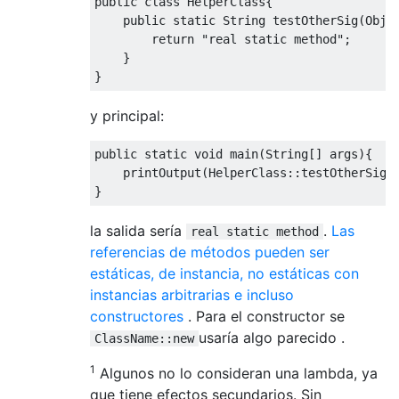
public
class
HelperClass
{
public
static
String
 testOtherSig
(
Obje
return
"real static method"
;
}
}
y principal:
public
static
void
 main
(
String
[]
 args
){
    printOutput
(
HelperClass
::
testOtherSig
)
}
la salida sería
.
Las
real static method
referencias de métodos pueden ser
estáticas, de instancia, no estáticas con
instancias arbitrarias e incluso
constructores
. Para el constructor se
usaría algo parecido .
ClassName::new
1
Algunos no lo consideran una lambda, ya
que tiene efectos secundarios. Sin