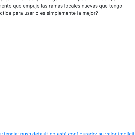
mente que empuje las ramas locales nuevas que tengo,
áctica para usar o es simplemente la mejor?
rtencia: push.default no está configurado; su valor implíci