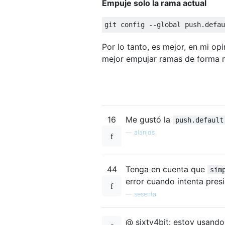
Empuje solo la rama actual
Por lo tanto, es mejor, en mi o
mejor empujar ramas de forma m
16
Me gustó la
push.default
—
alanjds
44
Tenga en cuenta que
sim
error cuando intenta pres
—
sesenta
@ sixty4bit: estoy usando 