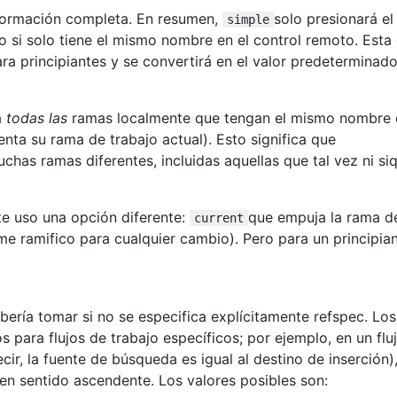
nformación completa. En resumen,
solo presionará el
simple
so si solo tiene el mismo nombre en el control remoto. Esta
a principiantes y se convertirá en el valor predeterminad
á
todas las
ramas localmente que tengan el mismo nombre 
enta su rama de trabajo actual). Esto significa que
has ramas diferentes, incluidas aquellas que tal vez ni siq
te uso una opción diferente:
que empuja la rama d
current
me ramifico para cualquier cambio). Pero para un principia
bería tomar si no se especifica explícitamente refspec. Los
 para flujos de trabajo específicos; por ejemplo, en un flu
cir, la fuente de búsqueda es igual al destino de inserción)
n sentido ascendente. Los valores posibles son: