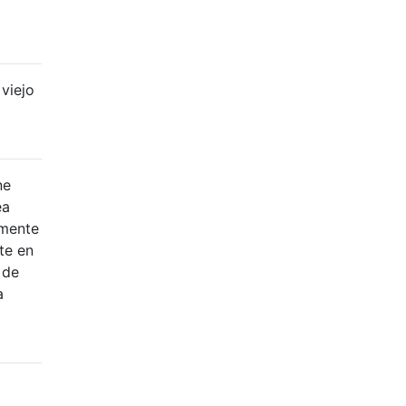
 viejo
ne
ea
lmente
te en
 de
a