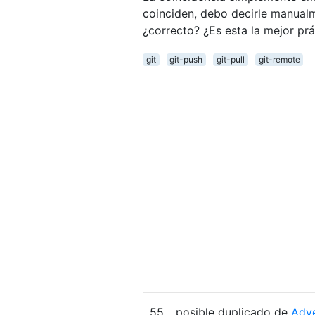
coinciden, debo decirle manual
¿correcto? ¿Es esta la mejor pr
git
git-push
git-pull
git-remote
55
posible duplicado de
Adve