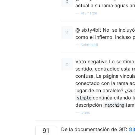
actual a su rama aguas arr
—
kevinarpe
@ sixty4bit No, se incluyó
como el infierno, incluso
—
Schmoudi
Voto negativo Lo sentimos
sentido, contradice esta 
confusa. La página vincu
conectado con la rama act
lugar de en paralelo? ¿Qu
continúa citando 
simple
descripción
tam
matching
—
tvanc
De la documentación de GIT:
Gi
91