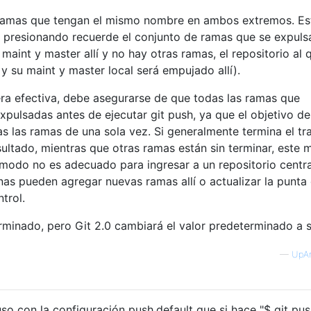
 ramas que tengan el mismo nombre en ambos extremos. Es
á presionando recuerde el conjunto de ramas que se expuls
maint y master allí y no hay otras ramas, el repositorio al 
y su maint y master local será empujado allí).
ra efectiva, debe asegurarse de que todas las ramas que
expulsadas antes de ejecutar git push, ya que el objetivo de
s las ramas de una sola vez. Si generalmente termina el tr
sultado, mientras que otras ramas están sin terminar, este
modo no es adecuado para ingresar a un repositorio centra
as pueden agregar nuevas ramas allí o actualizar la punta 
trol.
rminado, pero Git 2.0 cambiará el valor predeterminado a s
—
UpA
so con la configuración push.default que si hace "$ git pu