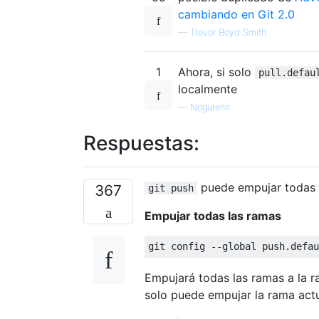
cambiando en Git 2.0
—
Trevor Boyd Smith
1
Ahora, si solo
pull.defau
localmente
—
Nogurenn
Respuestas:
puede empujar todas l
367
git push
Empujar todas las ramas
Empujará todas las ramas a la r
solo puede empujar la rama actu