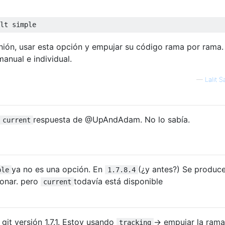
pinión, usar esta opción y empujar su código rama por rama.
anual e individual.
—
Lalit 
respuesta de @UpAndAdam. No lo sabía.
 current
ya no es una opción. En
(¿y antes?) Se produc
ple
1.7.8.4
ionar. pero
todavía está disponible
current
git versión 1.7.1. Estoy usando
-> empujar la rama
tracking