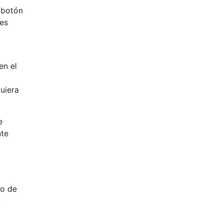
 botón
 es
o
en el
uiera
e
nte
jo de
,