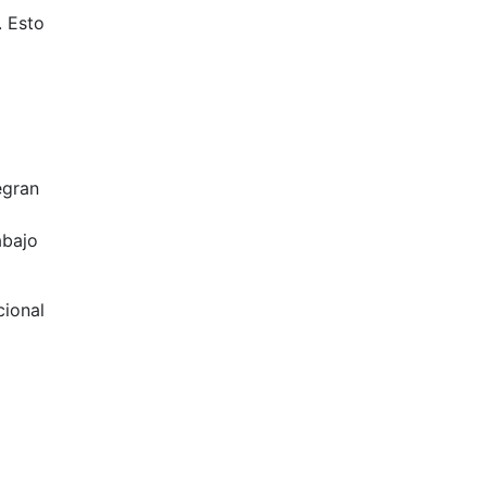
. Esto
egran
abajo
cional