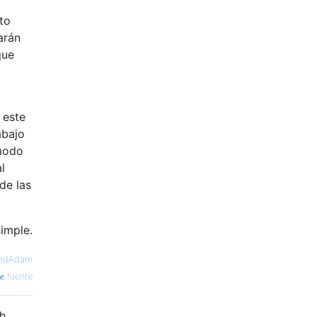
to
arán
que
 este
abajo
 modo
l
de las
imple.
ndAdam
fuente
sh