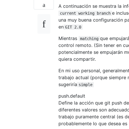
A continuación se muestra la i
e inclu
current working branch
una muy buena configuración par
en
GIT 2.0
Mientras
que empujar
matching
control remoto. (Sin tener en cu
potencialmente se empujarán muc
quiera compartir.
En mi uso personal, generalmen
trabajo actual (porque siempre 
sugeriría
simple
push.default
Define la acción que git push de
diferentes valores son adecuados
trabajo puramente central (es de
probablemente lo que desea es e