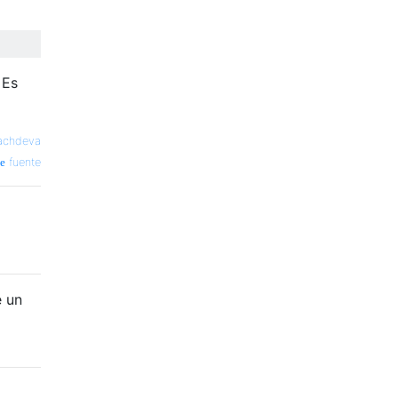
 Es
Sachdeva
fuente
e un