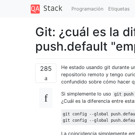
Programación
Etiquetas
Git: ¿cuál es la d
push.default "emp
He estado usando git durante u
285
repositorio remoto y tengo curi
confundido sobre cómo hacer qu
Si simplemente lo uso
git push
¿Cuál es la diferencia entre es
git config --global push.defau
La coincidencia simplemente emp