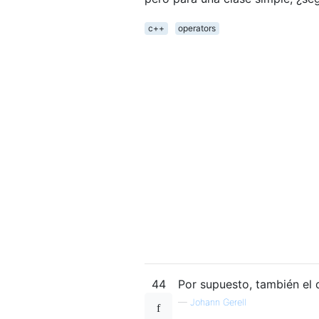
c++
operators
44
Por supuesto, también el 
—
Johann Gerell