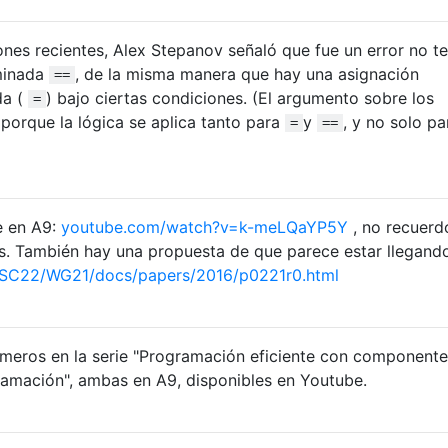
nes recientes, Alex Stepanov señaló que fue un error no t
minada
, de la misma manera que hay una asignación
==
da (
) bajo ciertas condiciones. (El argumento sobre los
=
 porque la lógica se aplica tanto para
y
, y no solo pa
=
==
e en A9:
youtube.com/watch?v=k-meLQaYP5Y
, no recuerd
s. También hay una propuesta de que parece estar llegand
/SC22/WG21/docs/papers/2016/p0221r0.html
imeros en la serie "Programación eficiente con componente
amación", ambas en A9, disponibles en Youtube.