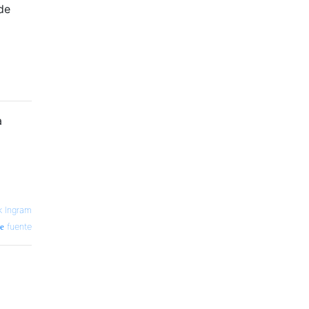
de
a
k Ingram
fuente