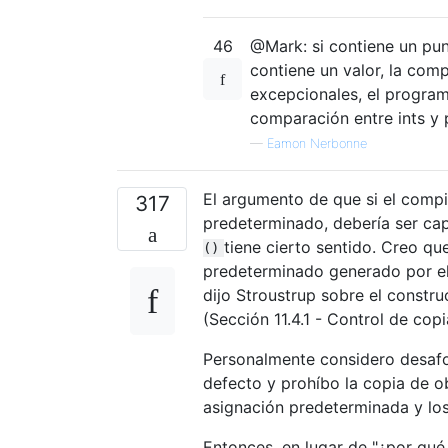
46
@Mark: si contiene un pun
contiene un valor, la com
excepcionales, el program
comparación entre ints y p
—
Eamon Nerbonne
El argumento de que si el comp
317
predeterminado, debería ser ca
tiene cierto sentido. Creo qu
()
predeterminado generado por el
dijo Stroustrup sobre el constr
(Sección 11.4.1 - Control de copi
Personalmente considero desafo
defecto y prohíbo la copia de 
asignación predeterminada y los
Entonces, en lugar de "¿por qu