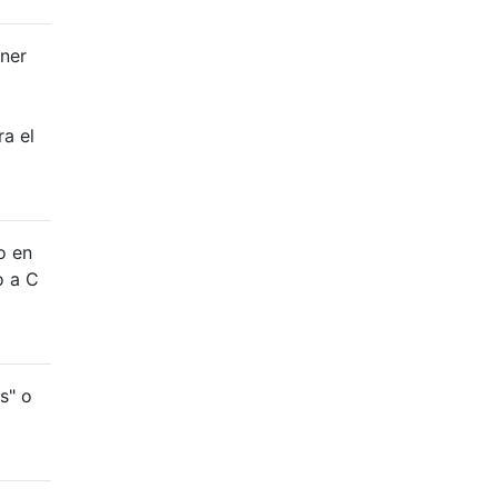
ener
ra el
o en
o a C
s" o