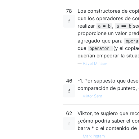
78
Los constructores de cop
que los operadores de com
realizar
,
se
a = b
a == b
proporcione un valor pr
agregado que para
opera
que
(y el copi
operator=
querían empeorar la situa
—
Pavel Minaev
46
-1. Por supuesto que des
comparación de puntero, es
—
Viktor Sehr
62
Viktor, te sugiero que rec
¿cómo podría saber el com
barra * o el contenido de 
—
Mark Ingram