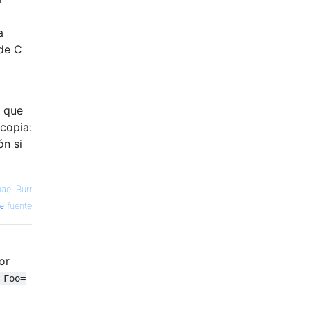
a
 de C
o que
copia:
ón si
ael Burr
fuente
or
 Foo=