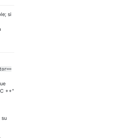
e; si
a
tor==
que
 C ++"
 su
a