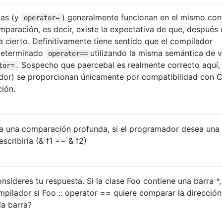
ias (y
) generalmente funcionan en el mismo con
operator=
paración, es decir, existe la expectativa de que, después
a ​​cierto. Definitivamente tiene sentido que el compilador
edeterminado
utilizando la misma semántica de v
operator==
. Sospecho que paercebal es realmente correcto aquí,
tor=
ador) se proporcionan únicamente por compatibilidad con C
ción.
ea una comparación profunda, si el programador desea una
cribiría (& f1 == & f2)
onsideres tu respuesta. Si la clase Foo contiene una barra *,
pilador si Foo :: operator == quiere comparar la dirección
la barra?