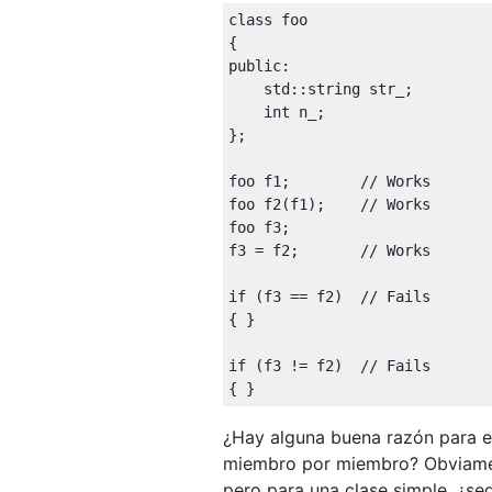
class
 foo
{
public
:
    std
::
string str_
;
int
 n_
;
};
foo f1
;
// Works
foo f2
(
f1
);
// Works
foo f3
;
f3 
=
 f2
;
// Works
if
(
f3 
==
 f2
)
// Fails
{
}
if
(
f3 
!=
 f2
)
// Fails
{
}
¿Hay alguna buena razón para e
miembro por miembro? Obviament
pero para una clase simple, ¿se