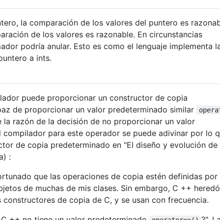
tero, la comparación de los valores del puntero es razonabl
paración de los valores es razonable. En circunstancias
ador podría anular. Esto es como el lenguaje implementa l
untero a ints.
ilador puede proporcionar un constructor de copia
paz de proporcionar un valor predeterminado similar
opera
e la razón de la decisión de no proporcionar un valor
 compilador para este operador se puede adivinar por lo 
uctor de copia predeterminado en "El diseño y evolución de
a) :
rtunado que las operaciones de copia estén definidas por
objetos de muchas de mis clases. Sin embargo, C ++ heredó
 constructores de copia de C, y se usan con frecuencia.
é C ++ no tiene un valor predeterminado
?", L
operator==()