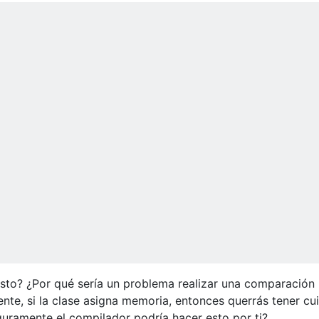
sto? ¿Por qué sería un problema realizar una comparación
e, si la clase asigna memoria, entonces querrás tener cu
guramente el compilador podría hacer esto por ti?