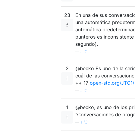
23
En una de sus conversacio
una automática predeter
automática predetermina
punteros es inconsistente
segundo).
—
alfC
2
@becko Es uno de la seri
cuál de las conversacione
++ 17
open-std.org/JTC1
—
alfC
1
@becko, es uno de los pr
"Conversaciones de progr
—
alfC