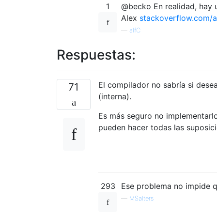
1
@becko En realidad, hay u
Alex
stackoverflow.com/
—
alfC
Respuestas:
El compilador no sabría si des
71
(interna).
Es más seguro no implementarlo
pueden hacer todas las suposic
293
Ese problema no impide q
—
MSalters