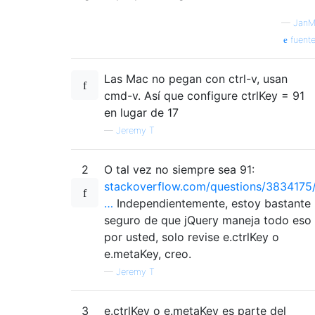
—
Jan
</
body
>
</
html
>
fuent
Las Mac no pegan con ctrl-v, usan
cmd-v. Así que configure ctrlKey = 91
en lugar de 17
—
Jeremy T
2
O tal vez no siempre sea 91:
stackoverflow.com/questions/3834175
…
Independientemente, estoy bastante
seguro de que jQuery maneja todo eso
por usted, solo revise e.ctrlKey o
e.metaKey, creo.
—
Jeremy T
3
e.ctrlKey o e.metaKey es parte del