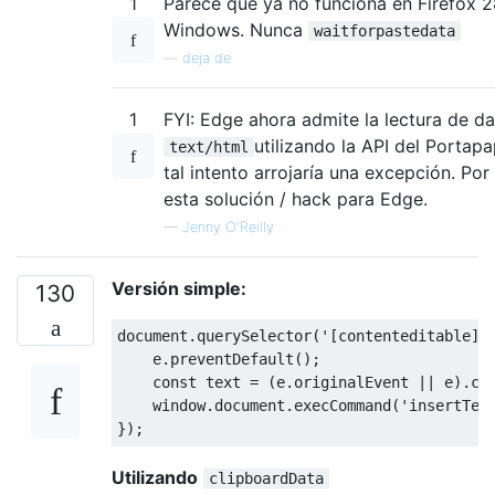
1
Parece que ya no funciona en Firefox 2
Windows. Nunca
waitforpastedata
—
deja de
1
FYI: Edge ahora admite la lectura de 
utilizando la API del Portap
text/html
tal intento arrojaría una excepción. Por
esta solución / hack para Edge.
—
Jenny O'Reilly
Versión simple:
130
document
.
querySelector
(
'[contenteditable]'
    e
.
preventDefault
();
const
 text 
=
(
e
.
originalEvent 
||
 e
).
cl
    window
.
document
.
execCommand
(
'insertTex
});
Utilizando
clipboardData