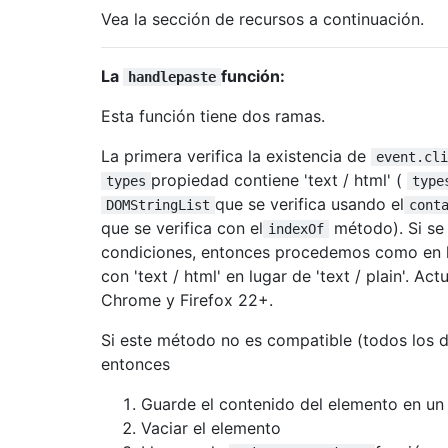
// Retrieve pasted content via inn
Vea la sección de recursos a continuación.
// (Alternatively loop through ele
var
 pastedData 
=
 elem
.
innerHTML
;
La
función:
handlepaste
// Restore saved content
Esta función tiene dos ramas.
        elem
.
innerHTML 
=
""
;
        elem
.
appendChild
(
savedContent
);
La primera verifica la existencia de
event.cli
propiedad contiene 'text / html' (
// Call callback
types
type
        processPaste
(
elem
,
 pastedData
);
que se verifica usando el
DOMStringList
cont
}
que se verifica con el
método). Si se
indexOf
condiciones, entonces procedemos como en la
// Else wait 20ms and try again
con 'text / html' en lugar de 'text / plain'. A
else
{
Chrome y Firefox 22+.
        setTimeout
(
function
()
{
            waitForPastedData
(
elem
,
 savedC
Si este método no es compatible (todos los
},
20
);
entonces
}
}
Guarde el contenido del elemento en u
Vaciar el elemento
function
 processPaste 
(
elem
,
 pastedData
)
{