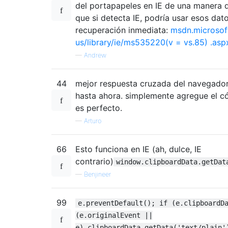
del portapapeles en IE de una manera di
que si detecta IE, podría usar esos dato
recuperación inmediata:
msdn.microsof
us/library/ie/ms535220(v = vs.85) .asp
—
Andrew
44
mejor respuesta cruzada del navegado
hasta ahora. simplemente agregue el có
es perfecto.
—
Arturo
66
Esto funciona en IE (ah, dulce, IE
contrario)
window.clipboardData.getDat
—
Benjineer
99
e.preventDefault(); if (e.clipboardD
(e.originalEvent ||
e).clipboardData.getData('text/plain'