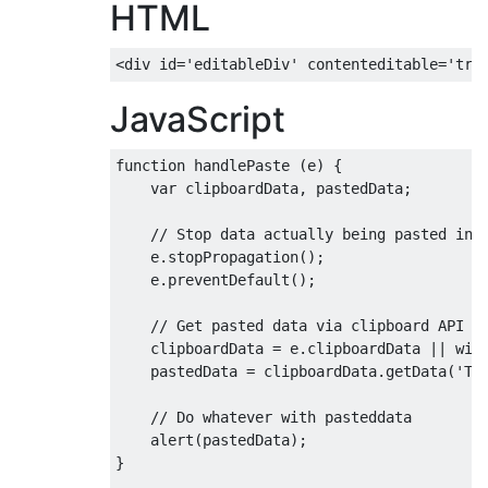
HTML
<
div id
=
'editableDiv'
 contenteditable
=
'tru
JavaScript
function
 handlePaste 
(
e
)
{
var
 clipboardData
,
 pastedData
;
// Stop data actually being pasted int
    e
.
stopPropagation
();
    e
.
preventDefault
();
// Get pasted data via clipboard API
    clipboardData 
=
 e
.
clipboardData 
||
 win
    pastedData 
=
 clipboardData
.
getData
(
'Te
// Do whatever with pasteddata
    alert
(
pastedData
);
}