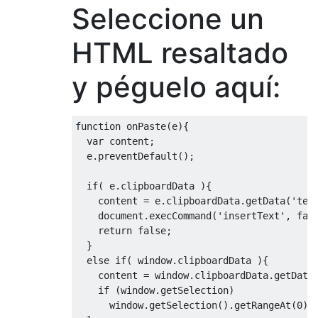
Seleccione un
HTML resaltado
y péguelo aquí:
function
 onPaste
(
e
){
var
 content
;
  e
.
preventDefault
();
if
(
 e
.
clipboardData 
){
    content 
=
 e
.
clipboardData
.
getData
(
'tex
    document
.
execCommand
(
'insertText'
,
fal
return
false
;
}
else
if
(
 window
.
clipboardData 
){
    content 
=
 window
.
clipboardData
.
getData
if
(
window
.
getSelection
)
      window
.
getSelection
().
getRangeAt
(
0
).