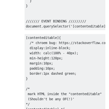
}
}
/////// EVENT BINDING /////////
document
.
querySelector
(
'[contenteditable]'
[
contenteditable
]{
/* chroem bug: https://stackoverflow.com
display
:
inline-block
;
width
:
 calc
(
100%
-
40px
);
min-height
:
120px
;
margin
:
10px
;
padding
:
10px
;
border
:
1px
 dashed green
;
}
/* 

 mark HTML inside the "contenteditable"  

 (Shouldn't be any OFC!)'

*/