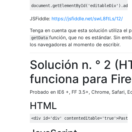
document
.
getElementById
(
'editableDiv'
).
add
JSFiddle:
https://jsfiddle.net/swL8ftLs/12/
Tenga en cuenta que esta solución utiliza el p
función, que no es estándar. Sin emb
getData
los navegadores al momento de escribir.
Solución n. ° 2 (
funciona para Fir
Probado en IE6 +, FF 3.5+, Chrome, Safari, E
HTML
<
div id
=
'div'
 contenteditable
=
'true'
>
Paste