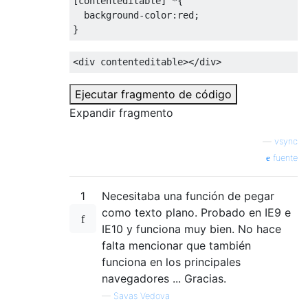
[
contenteditable
]
*{
background-color
:
red
;
}
<div
contenteditable
></div>
Ejecutar fragmento de código
Expandir fragmento
—
vsync
fuente
1
Necesitaba una función de pegar
como texto plano. Probado en IE9 e
IE10 y funciona muy bien. No hace
falta mencionar que también
funciona en los principales
navegadores ... Gracias.
—
Savas Vedova