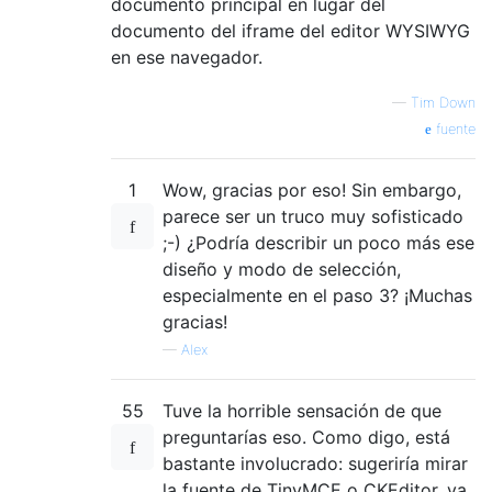
documento principal en lugar del
documento del iframe del editor WYSIWYG
en ese navegador.
—
Tim Down
fuente
1
Wow, gracias por eso! Sin embargo,
parece ser un truco muy sofisticado
;-) ¿Podría describir un poco más ese
diseño y modo de selección,
especialmente en el paso 3? ¡Muchas
gracias!
—
Alex
55
Tuve la horrible sensación de que
preguntarías eso. Como digo, está
bastante involucrado: sugeriría mirar
la fuente de TinyMCE o CKEditor, ya