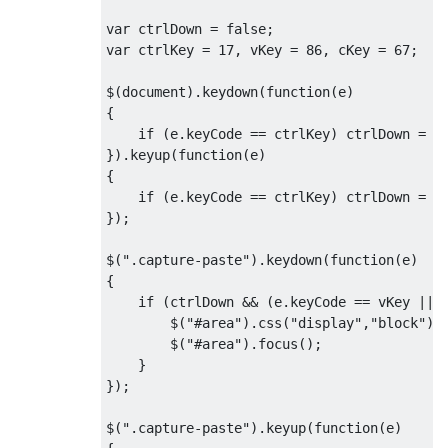
var
 ctrlDown 
=
false
;
var
 ctrlKey 
=
17
,
 vKey 
=
86
,
 cKey 
=
67
;
$
(
document
).
keydown
(
function
(
e
)
{
if
(
e
.
keyCode 
==
 ctrlKey
)
 ctrlDown 
=
t
}).
keyup
(
function
(
e
)
{
if
(
e
.
keyCode 
==
 ctrlKey
)
 ctrlDown 
=
f
});
$
(
".capture-paste"
).
keydown
(
function
(
e
)
{
if
(
ctrlDown 
&&
(
e
.
keyCode 
==
 vKey 
||
 
        $
(
"#area"
).
css
(
"display"
,
"block"
);
        $
(
"#area"
).
focus
();
}
});
$
(
".capture-paste"
).
keyup
(
function
(
e
)