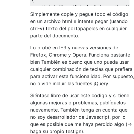
{
if
(
ctrlDown 
&&
(
e
.
keyCode 
==
 vKey 
||
 
        $
(
"#area"
).
blur
();
Simplemente copie y pegue todo el código
//do your sanitation check or what
en un archivo html e intente pegar (usando
        $
(
"#paste-output"
).
text
(
$
(
"#area"
)
ctrl-v) texto del portapapeles en cualquier
        $
(
"#area"
).
val
(
""
);
parte del documento.
        $
(
"#area"
).
css
(
"display"
,
"none"
);
}
Lo probé en IE9 y nuevas versiones de
});
Firefox, Chrome y Opera. Funciona bastante
bien También es bueno que uno pueda usar
});
cualquier combinación de teclas que prefiera
</
script
>
para activar esta funcionalidad. Por supuesto
</
head
>
no olvide incluir las fuentes jQuery.
<
body 
class
=
"capture-paste"
>
Siéntase libre de usar este código y si tiene
<
div id
=
"paste-output"
></
div
>
algunas mejoras o problemas, publíquelos
nuevamente. También tenga en cuenta que
no soy desarrollador de Javascript, por lo
<
div
>
que es posible que me haya perdido algo (=>
<
textarea id
=
"area"
 style
=
"display: no
haga su propio testign).
</
div
>