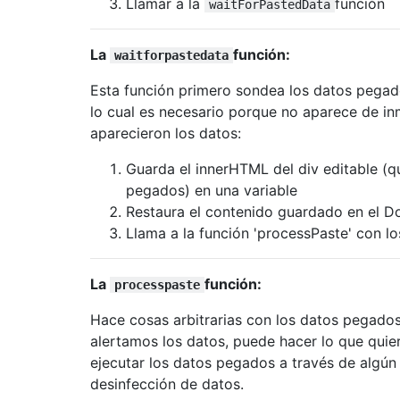
Llamar a la
función
// Do whatever with gathered data;
waitForPastedData
    alert
(
pastedData
);
    elem
.
focus
();
La
función:
waitforpastedata
}
Esta función primero sondea los datos pegad
// Modern browsers. Note: 3rd argument is 
lo cual es necesario porque no aparece de i
if
(
editableDiv
.
addEventListener
)
{
aparecieron los datos:
    editableDiv
.
addEventListener
(
'paste'
,
 
}
Guarda el innerHTML del div editable (q
// IE <= 8
pegados) en una variable
else
{
    editableDiv
Restaura el contenido guardado en el 
.
attachEvent
(
'onpaste'
,
 han
}
Llama a la función 'processPaste' con l
La
función:
processpaste
Hace cosas arbitrarias con los datos pegados
alertamos los datos, puede hacer lo que qui
ejecutar los datos pegados a través de algún
desinfección de datos.