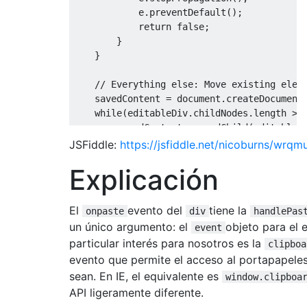
            e
.
preventDefault
();
return
false
;
}
}
// Everything else: Move existing elem
    savedContent 
=
 document
.
createDocument
while
(
editableDiv
.
childNodes
.
length 
>
        savedContent
.
appendChild
(
editableD
}
JSFiddle:
https://jsfiddle.net/nicoburns/wrq
Explicación
// Then wait for browser to paste cont
    waitForPastedData
(
editableDiv
,
 savedCo
return
true
;
El
evento del
tiene la
onpaste
div
handlePas
}
un único argumento: el
objeto para el 
event
particular interés para nosotros es la
function
 waitForPastedData 
(
elem
,
 savedCon
clipboa
evento que permite el acceso al portapapele
// If data has been processes by brows
sean. En IE, el equivalente es
window.clipboa
if
(
elem
.
childNodes 
&&
 elem
.
childNodes
API ligeramente diferente.