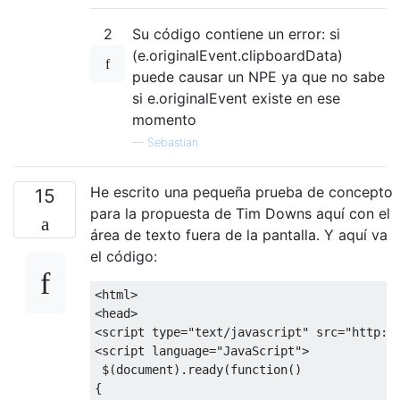
2
Su código contiene un error: si
(e.originalEvent.clipboardData)
puede causar un NPE ya que no sabe
si e.originalEvent existe en ese
momento
—
Sebastian
He escrito una pequeña prueba de concepto
15
para la propuesta de Tim Downs aquí con el
área de texto fuera de la pantalla. Y aquí va
el código:
<
html
>
<
head
>
<
script type
=
"text/javascript"
 src
=
"http:/
<
script language
=
"JavaScript"
>
 $
(
document
).
ready
(
function
()
{