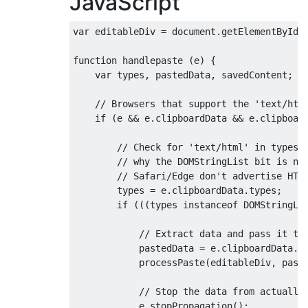
JavaScript
var
 editableDiv 
=
 document
.
getElementById
(
function
 handlepaste 
(
e
)
{
var
 types
,
 pastedData
,
 savedContent
;
// Browsers that support the 'text/htm
if
(
e 
&&
 e
.
clipboardData 
&&
 e
.
clipboar
// Check for 'text/html' in types 
// why the DOMStringList bit is ne
// Safari/Edge don't advertise HTM
        types 
=
 e
.
clipboardData
.
types
;
if
(((
types 
instanceof
DOMStringLi
// Extract data and pass it to
            pastedData 
=
 e
.
clipboardData
.
g
            processPaste
(
editableDiv
,
 past
// Stop the data from actually
            e
.
stopPropagation
();