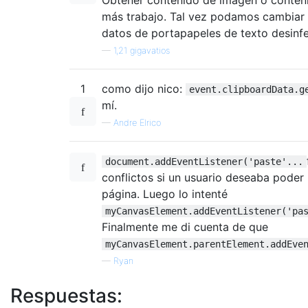
más trabajo. Tal vez podamos cambiar e
datos de portapapeles de texto desinfec
—
1,21 gigavatios
1
como dijo nico:
event.clipboardData.g
mí.
—
Andre Elrico
document.addEventListener('paste'...
conflictos si un usuario deseaba poder 
página. Luego lo intenté
myCanvasElement.addEventListener('pa
Finalmente me di cuenta de que
myCanvasElement.parentElement.addEve
—
Ryan
Respuestas: