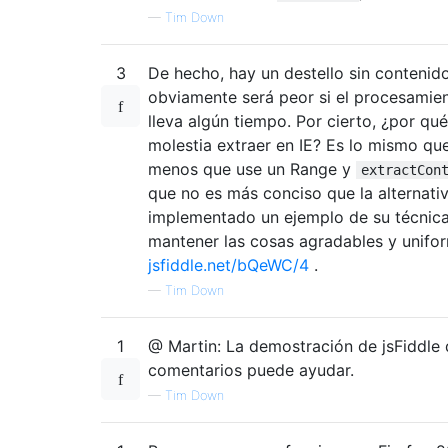
—
Tim Down
3
De hecho, hay un destello sin conteni
obviamente será peor si el procesamie
lleva algún tiempo. Por cierto, ¿por qu
molestia extraer en IE? Es lo mismo qu
menos que use un Range y
extractCon
que no es más conciso que la alternati
implementado un ejemplo de su técnic
mantener las cosas agradables y unifo
jsfiddle.net/bQeWC/4
.
—
Tim Down
1
@ Martin: La demostración de jsFiddle 
comentarios puede ayudar.
—
Tim Down