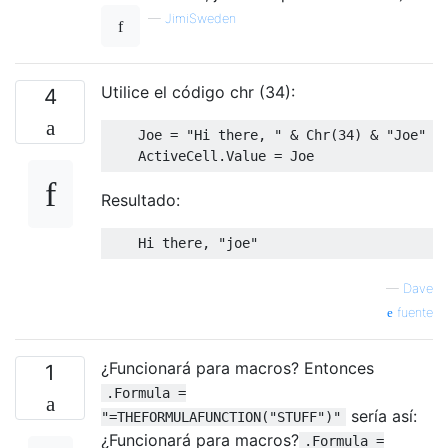
—
JimiSweden
Utilice el código chr (34):
4
    Joe = "Hi there, " & Chr(34) & "Joe" & 
Resultado:
—
Dave
fuente
¿Funcionará para macros? Entonces
1
.Formula =
sería así:
"=THEFORMULAFUNCTION("STUFF")"
¿Funcionará para macros?
.Formula =