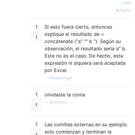
—
Adel
fuente
1
Si esto fuera cierto, entonces
explique el resultado de =
concatenate ("a" "" b "). Según su
observación, el resultado sería a" b.
Este no es el caso. De hecho, esta
expresión ni siquiera será aceptada
por Excel.
—
Whaefelinger
1
olvidaste la coma
—
KiwiSteve
1
Las comillas externas en su ejemplo
solo comienzan y terminan la