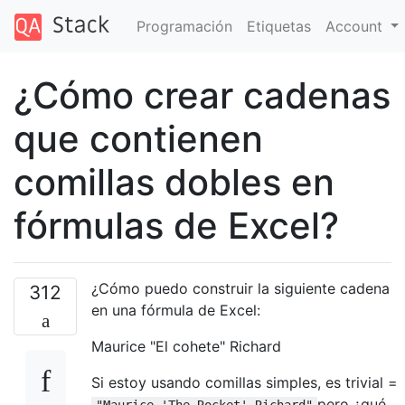
Programación
Etiquetas
Account
¿Cómo crear cadenas
que contienen
comillas dobles en
fórmulas de Excel?
¿Cómo puedo construir la siguiente cadena
312
en una fórmula de Excel:
Maurice "El cohete" Richard
Si estoy usando comillas simples, es trivial =
pero ¿qué
"Maurice 'The Rocket' Richard"