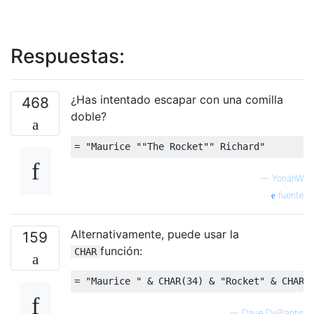
Respuestas:
¿Has intentado escapar con una comilla
468
doble?
=
"Maurice ""The Rocket"" Richard"
—
YonahW
fuente
Alternativamente, puede usar la
159
función:
CHAR
—
Dave DuPlantis