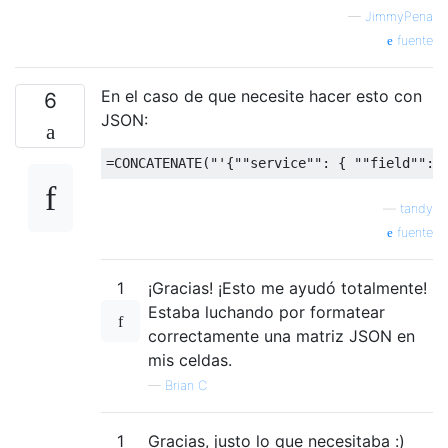
—
JimmyPena
fuente
En el caso de que necesite hacer esto con
6
JSON:
—
tandy
fuente
1
¡Gracias! ¡Esto me ayudó totalmente!
Estaba luchando por formatear
correctamente una matriz JSON en
mis celdas.
—
Brian C
1
Gracias, justo lo que necesitaba :)