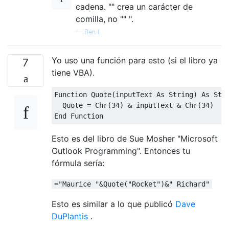
cadena. "" crea un carácter de
comilla, no "" ".
—
Ben I.
Yo uso una función para esto (si el libro ya
7
tiene VBA).
Function Quote(inputText As String) As Stri
  Quote = Chr(34) & inputText & Chr(34)

Esto es del libro de Sue Mosher "Microsoft
Outlook Programming". Entonces tu
fórmula sería:
="Maurice "&Quote("Rocket")&" Richard"
Esto es similar a lo que publicó
Dave
DuPlantis
.