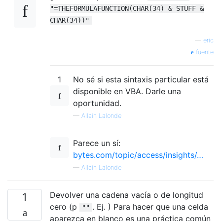
"=THEFORMULAFUNCTION(CHAR(34) & STUFF &
CHAR(34))"
—
eric
fuente
1
No sé si esta sintaxis particular está
disponible en VBA. Darle una
oportunidad.
—
Allain Lalonde
Parece un sí:
bytes.com/topic/access/insights/…
—
Allain Lalonde
Devolver una cadena vacía o de longitud
1
cero (p
. Ej. ) Para hacer que una celda
""
aparezca en blanco es una práctica común