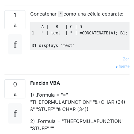
Concatenar
como una célula ceparate:
1
"
    A |   B   | C | D

1   " | text  | " | =CONCATENATE(A1; B1; C1
—
Zon
fuente
Función VBA
0
1) .Formula = "="
"THEFORMULAFUNCTION" "& ​​(CHAR (34)
&" "STUFF" "& CHAR (34))"
2) .Formula = "THEFORMULAFUNCTION"
"STUFF" ""