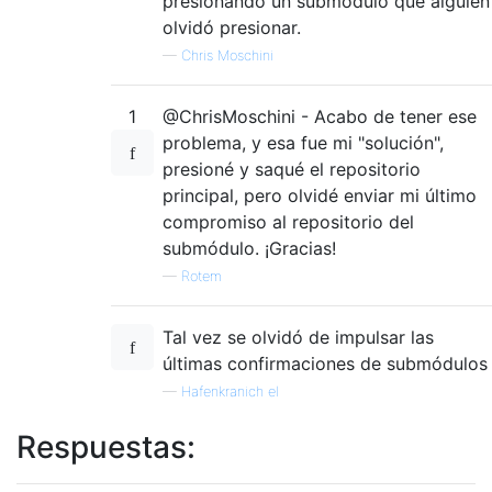
presionando un submódulo que alguien
olvidó presionar.
—
Chris Moschini
1
@ChrisMoschini - Acabo de tener ese
problema, y ​​esa fue mi "solución",
presioné y saqué el repositorio
principal, pero olvidé enviar mi último
compromiso al repositorio del
submódulo. ¡Gracias!
—
Rotem
Tal vez se olvidó de impulsar las
últimas confirmaciones de submódulos
—
Hafenkranich el
Respuestas: