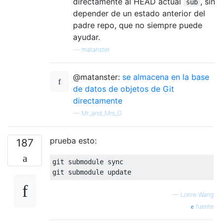
directamente al HEAD actual
, sin
sub
depender de un estado anterior del
padre repo, que no siempre puede
ayudar.
—
matanster
@matanster:
se almacena en la base
de datos de objetos de Git
directamente
—
Mr_and_Mrs_D
prueba esto:
187
git submodule sync

—
Lonre Wang
fuente