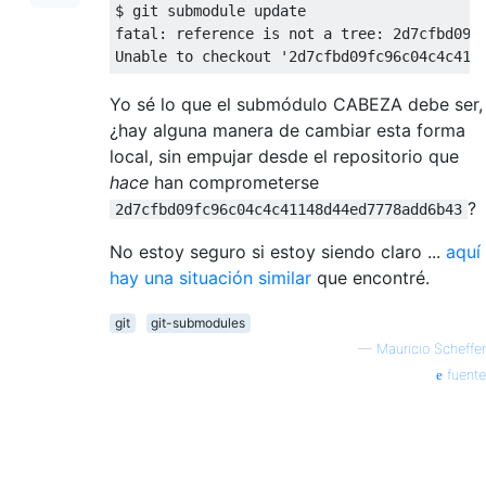
$ git submodule update

fatal: reference is not a tree: 2d7cfbd09fc
Yo sé lo que el submódulo CABEZA debe ser,
¿hay alguna manera de cambiar esta forma
local, sin empujar desde el repositorio que
hace
han comprometerse
?
2d7cfbd09fc96c04c4c41148d44ed7778add6b43
No estoy seguro si estoy siendo claro ...
aquí
hay una situación similar
que encontré.
git
git-submodules
—
Mauricio Scheffer
fuente