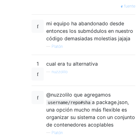
fuente
mi equipo ha abandonado desde
entonces los submódulos en nuestro
código demasiadas molestias jajaja
—
Platón
1
cual era tu alternativa
—
nuzzolilo
@nuzzolilo que agregamos
a package.json,
username/repo#sha
una opción mucho más flexible es
organizar su sistema con un conjunto
de contenedores acoplables
—
Platón