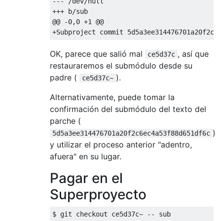
--- /dev/null

+++ b/sub

@@ -0,0 +1 @@

OK, parece que salió mal
, así que
ce5d37c
restauraremos el submódulo desde su
padre (
).
ce5d37c~
Alternativamente, puede tomar la
confirmación del submódulo del texto del
parche (
)
5d5a3ee314476701a20f2c6ec4a53f88d651df6c
y utilizar el proceso anterior "adentro,
afuera" en su lugar.
Pagar en el
Superproyecto