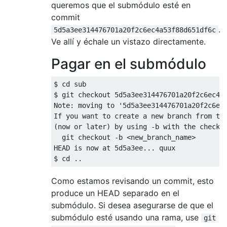
queremos que el submódulo esté en
commit
.
5d5a3ee314476701a20f2c6ec4a53f88d651df6c
Ve allí y échale un vistazo directamente.
Pagar en el submódulo
$ cd sub

$ git checkout 5d5a3ee314476701a20f2c6ec4a5
Note: moving to '5d5a3ee314476701a20f2c6ec4
If you want to create a new branch from thi
(now or later) by using -b with the checkou
  git checkout -b <new_branch_name>

HEAD is now at 5d5a3ee... quux

Como estamos revisando un commit, esto
produce un HEAD separado en el
submódulo. Si desea asegurarse de que el
submódulo esté usando una rama, use
git