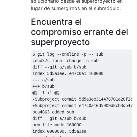
solucionarlo desde el superproyecto en
lugar de sumergirnos en el submódulo.
Encuentra el
compromiso errante del
superproyecto
$ git log --oneline -p -- sub

ce5d37c local change in sub

diff --git a/sub b/sub

index 5d5a3ee..e47c0a1 160000

--- a/sub

+++ b/sub

@@ -1 +1 @@

-Subproject commit 5d5a3ee314476701a20f2c6e
+Subproject commit e47c0a16d5909d8cb3db47c8
bca4663 added sub

diff --git a/sub b/sub

new file mode 160000

index 0000000..5d5a3ee
