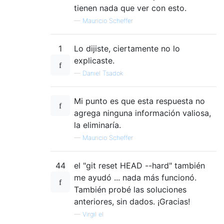
tienen nada que ver con esto.
—
Mauricio Scheffer
1
Lo dijiste, ciertamente no lo
explicaste.
—
Daniel Tsadok
Mi punto es que esta respuesta no
agrega ninguna información valiosa,
la eliminaría.
—
Mauricio Scheffer
44
el "git reset HEAD --hard" también
me ayudó ... nada más funcionó.
También probé las soluciones
anteriores, sin dados. ¡Gracias!
—
Virgil el