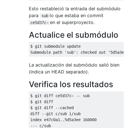
Esto restableció la entrada del submódulo
para
lo que estaba en commit
sub
en el superproyecto.
ce5d37c~
Actualice el submódulo
$ git submodule update

La actualización del submódulo salió bien
(indica un HEAD separado).
Verifica los resultados
$ git diff ce5d37c~ -- sub

$ git diff

$ git diff --cached

diff --git c/sub i/sub

index e47c0a1..5d5a3ee 160000

--- c/sub
