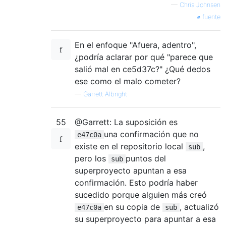
—
Chris Johnsen
fuente
En el enfoque "Afuera, adentro",
¿podría aclarar por qué "parece que
salió mal en ce5d37c?" ¿Qué dedos
ese como el malo cometer?
—
Garrett Albright
55
@Garrett: La suposición es
una confirmación que no
e47c0a
existe en el repositorio local
,
sub
pero los
puntos del
sub
superproyecto apuntan a esa
confirmación. Esto podría haber
sucedido porque alguien más creó
en su copia de
, actualizó
e47c0a
sub
su superproyecto para apuntar a esa