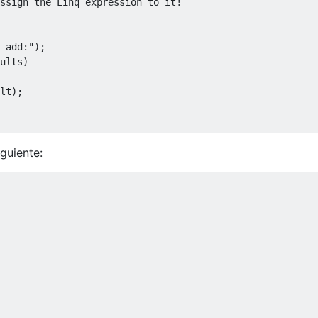
ssign the Linq expression to it!
 add:"
);
ults
)
lt
);
iguiente: