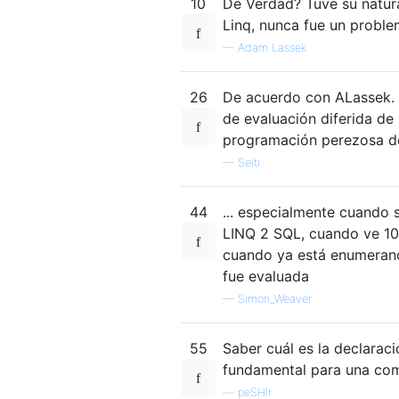
10
De Verdad? Tuve su natur
Linq, nunca fue un proble
—
Adam Lassek
26
De acuerdo con ALassek. 
de evaluación diferida de
programación perezosa de 
—
Seiti
44
... especialmente cuando 
LINQ 2 SQL, cuando ve 10
cuando ya está enumerando
fue evaluada
—
Simon_Weaver
55
Saber cuál es la declarac
fundamental para una com
—
peSHIr