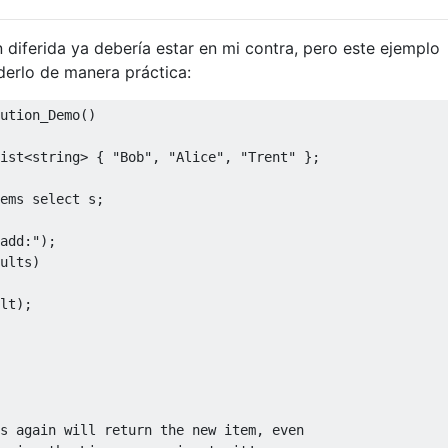
 diferida ya debería estar en mi contra, pero este ejemplo
erlo de manera práctica:
ution_Demo
()
ist
<string>
{
"Bob"
,
"Alice"
,
"Trent"
};
ems 
select
 s
;
add:"
);
ults
)
lt
);
s again will return the new item, even