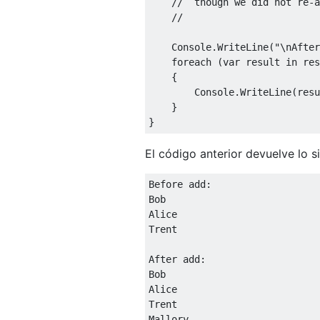
//  though we did not re-a
//
Console
.
WriteLine
(
"\nAfter
foreach
(
var
 result 
in
 res
{
Console
.
WriteLine
(
resu
}
}
El código anterior devuelve lo s
Before
add
:
Bob
Alice
Trent
After
add
:
Bob
Alice
Trent
Mallory