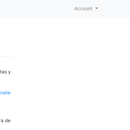
Account
tas y
visite
ra de