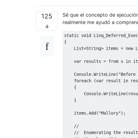
Sé que el concepto de ejecución
125
realmente me ayudó a comprend
static
void
Linq_Deferred_Exec
{
List
<
String
>
 items 
=
new
L
var
 results 
=
from
 s 
in
 it
Console
.
WriteLine
(
"Before 
foreach
(
var
 result 
in
 res
{
Console
.
WriteLine
(
resu
}
    items
.
Add
(
"Mallory"
);
//
//  Enumerating the result