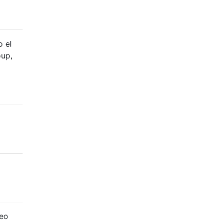
o el
oup,
reo