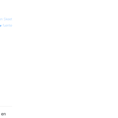
on Skeet
fuente
 en