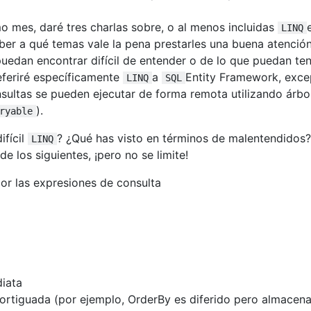
o mes, daré tres charlas sobre, o al menos incluidas
LINQ
aber a qué temas vale la pena prestarles una buena atención
puedan encontrar difícil de entender o de lo que puedan te
eferiré específicamente
a
Entity Framework, exce
LINQ
SQL
ultas se pueden ejecutar de forma remota utilizando árbo
).
ryable
ifícil
? ¿Qué has visto en términos de malentendidos
LINQ
e los siguientes, ¡pero no se limite!
dor las expresiones de consulta
diata
ortiguada (por ejemplo, OrderBy es diferido pero almacen