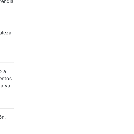
rendía
aleza
o a
entos
ta ya
ón,