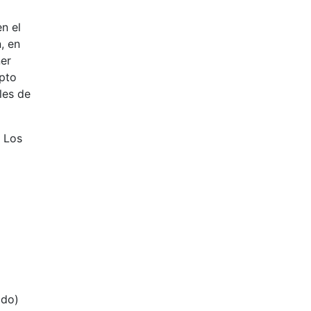
en el
, en
ner
pto
les de
? Los
ado)