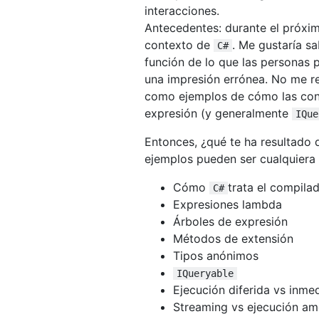
interacciones.
Antecedentes: durante el próxim
contexto de
. Me gustaría s
C#
función de lo que las personas 
una impresión errónea. No me r
como ejemplos de cómo las cons
expresión (y generalmente
IQue
Entonces, ¿qué te ha resultado d
ejemplos pueden ser cualquiera d
Cómo
trata el compila
C#
Expresiones lambda
Árboles de expresión
Métodos de extensión
Tipos anónimos
IQueryable
Ejecución diferida vs inme
Streaming vs ejecución am