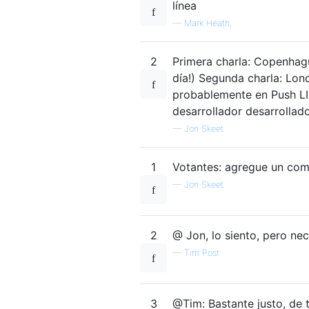
línea
—
Mark Heath,
2
Primera charla: Copenhag
día!) Segunda charla: Lon
probablemente en Push LIN
desarrollador desarrollad
—
Jon Skeet
1
Votantes: agregue un come
—
Jon Skeet
2
@ Jon, lo siento, pero nec
—
Tim Post
3
@Tim: Bastante justo, de