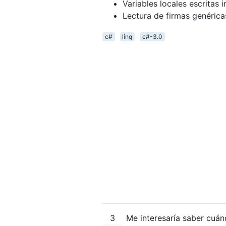
Variables locales escritas 
Lectura de firmas genéric
c#
linq
c#-3.0
3
Me interesaría saber cuán