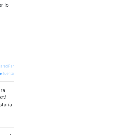
r lo
JaredPar
fuente
ara
stá
staría