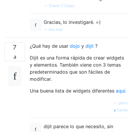
—
Shane O'Grady
Gracias, lo investigaré. =)
—
Alix Axel
¿Qué hay de usar
dojo
y
dijit
?
7
Dijit es una forma rápida de crear widgets
y elementos. También viene con 3 temas
predeterminados que son fáciles de
modificar.
Una buena lista de widgets diferentes
aquí.
—
peirix
fuente
dijit parece lo que necesito, sin