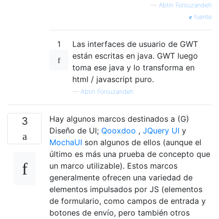
—
Abtin Forouzandeh
fuente
1
Las interfaces de usuario de GWT
están escritas en java. GWT luego
toma ese java y lo transforma en
html / javascript puro.
—
Abtin Forouzandeh
Hay algunos marcos destinados a (G)
3
Diseño de UI;
Qooxdoo
,
JQuery UI
y
MochaUI
son algunos de ellos (aunque el
último es más una prueba de concepto que
un marco utilizable). Estos marcos
generalmente ofrecen una variedad de
elementos impulsados ​​por JS (elementos
de formulario, como campos de entrada y
botones de envío, pero también otros