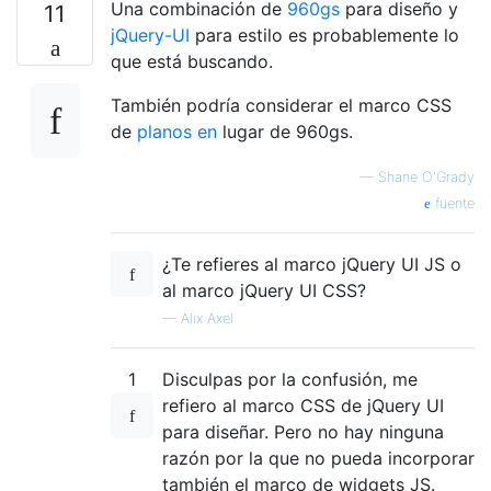
Una combinación de
960gs
para diseño y
11
jQuery-UI
para estilo es probablemente lo
que está buscando.
También podría considerar el marco CSS
de
planos en
lugar de 960gs.
—
Shane O'Grady
fuente
¿Te refieres al marco jQuery UI JS o
al marco jQuery UI CSS?
—
Alix Axel
1
Disculpas por la confusión, me
refiero al marco CSS de jQuery UI
para diseñar. Pero no hay ninguna
razón por la que no pueda incorporar
también el marco de widgets JS.