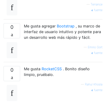
—
Terrance
fuente
Me gusta agregar
Bootstrap
, su marco de
0
interfaz de usuario intuitivo y potente para
un desarrollo web más rápido y fácil.
—
Emilio Gort
fuente
Me gusta
RocketCSS
. Bonito diseño
0
limpio, pruébalo.
—
Rahul Khosla
fuente