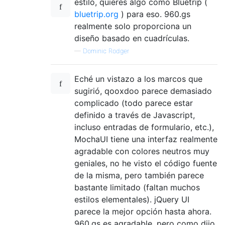
estilo, quieres algo como Bluetrip (
bluetrip.org
) para eso. 960.gs
realmente solo proporciona un
diseño basado en cuadrículas.
—
Dominic Rodger
Eché un vistazo a los marcos que
sugirió, qooxdoo parece demasiado
complicado (todo parece estar
definido a través de Javascript,
incluso entradas de formulario, etc.),
MochaUI tiene una interfaz realmente
agradable con colores neutros muy
geniales, no he visto el código fuente
de la misma, pero también parece
bastante limitado (faltan muchos
estilos elementales). jQuery UI
parece la mejor opción hasta ahora.
960.gs es agradable, pero como dijo