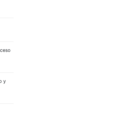
oceso
b y