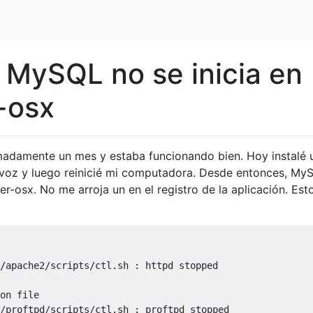
 MySQL no se inicia en
-osx
damente un mes y estaba funcionando bien. Hoy instalé 
voz y luego reinicié mi computadora. Desde entonces, My
er-osx. No me arroja un en el registro de la aplicación. Esto
/
apache2
/
scripts
/
ctl
.
sh 
:
/
proftpd
/
scripts
/
ctl
.
sh 
: