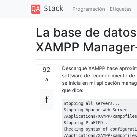
Programación
Etiquetas
La base de datos
XAMPP Manager
Descargué XAMPP hace aproxima
92
software de reconocimiento de 
se inicia en mi aplicación manag
que dice:
Stopping
 all servers
...
Stopping
Apache
Web
Server
...
/
Applications
/
XAMPP
/
xamppfiles
Stopping
ProFTPD
...
Checking
 syntax 
of
/
Applications
/
XAMPP
/
xamppfiles