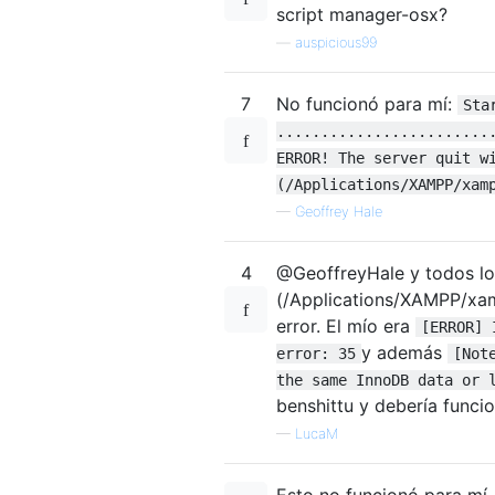
script manager-osx?
—
auspicious99
7
No funcionó para mí:
Sta
........................
ERROR! The server quit w
(/Applications/XAMPP/xam
—
Geoffrey Hale
4
@GeoffreyHale y todos lo
(/Applications/XAMPP/xa
error. El mío era
[ERROR] 
y además
error: 35
[Not
the same InnoDB data or 
benshittu y debería funcio
—
LucaM
Esto no funcionó para mí