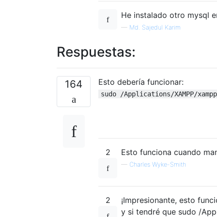
He instalado otro mysql e
—
Md. Sajedul Karim
Respuestas:
Esto debería funcionar:
164
sudo /Applications/XAMPP/xampp
2
Esto funciona cuando man
—
Charles Wyke-Smith
2
¡Impresionante, esto func
y si tendré que sudo /App