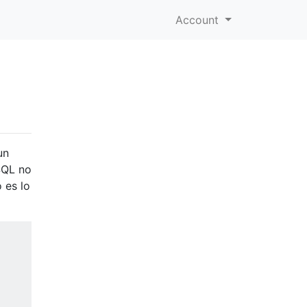
Account
un
SQL no
 es lo