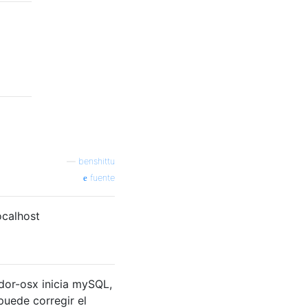
—
benshittu
fuente
ocalhost
ador-osx inicia mySQL,
puede corregir el