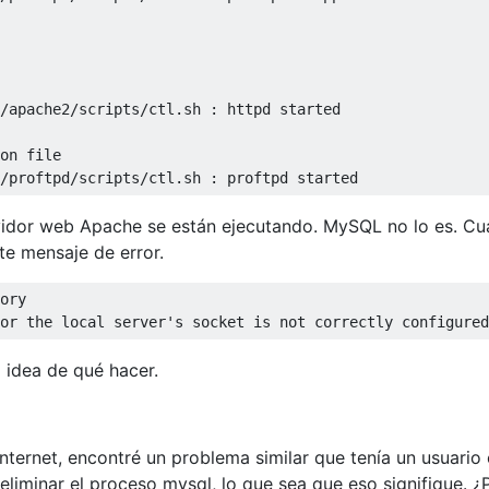
/
apache2
/
scripts
/
ctl
.
sh 
:
/
proftpd
/
scripts
/
ctl
.
sh 
:
 proftpd started
idor web Apache se están ejecutando. MySQL no lo es. C
e mensaje de error.
ory
or
 the 
local
 server
's socket is not correctly configured
 idea de qué hacer.
ternet, encontré un problema similar que tenía un usuario
iminar el proceso mysql, lo que sea que eso signifique. ¿