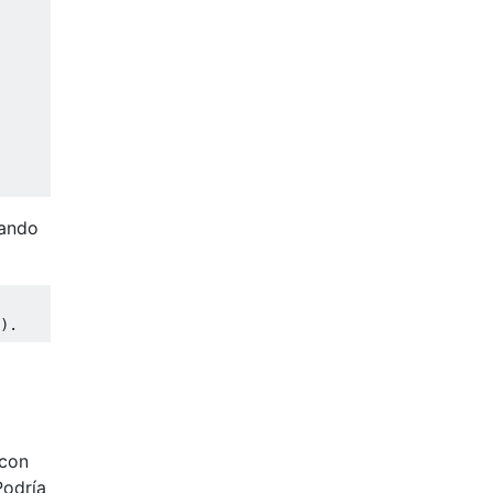
uando
).
 con
Podría