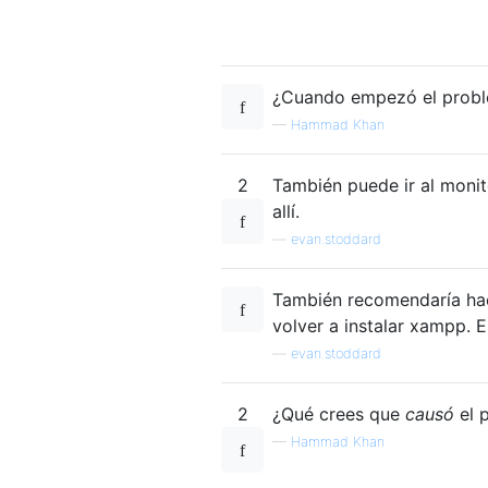
¿Cuando empezó el prob
—
Hammad Khan
2
También puede ir al monito
allí.
—
evan.stoddard
También recomendaría hac
volver a instalar xampp. 
—
evan.stoddard
2
¿Qué crees que
causó
el 
—
Hammad Khan