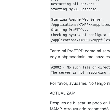
Restarting
 all servers
...
Starting
MySQL
Database
...
Starting
Apache
Web
Server
...
/
Applications
/
XAMPP
/
xamppfiles
Starting
ProFTPD
...
Checking
 syntax 
of
/
Applications
/
XAMPP
/
xamppfiles
Tanto mi ProFTPD como mi serv
voy a phpmyadmin, me lanza est
#2002 - No such file or direct
The
 server 
is
not
 responding 
(
Por favor, ayúdame. No tengo ni
ACTUALIZAR:
Después de buscar un poco en In
MAMP, otro usuario recomendó el