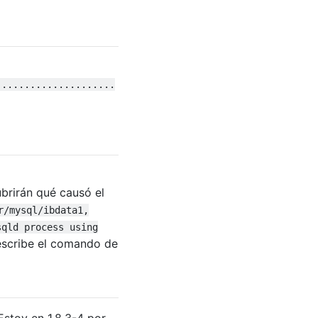
.....................
rirán qué causó el
r/mysql/ibdata1,
sqld process using
 escribe el comando de
stoy en 1.8.3-4 por