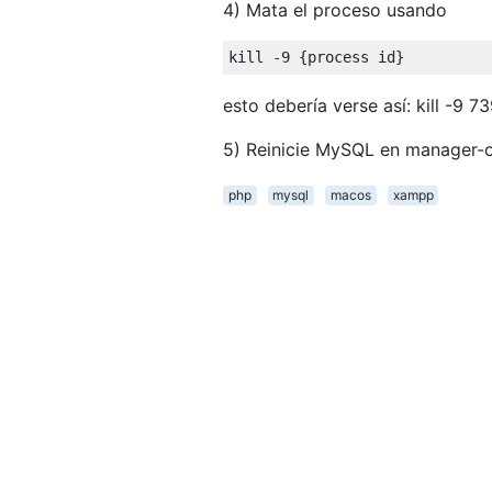
4) Mata el proceso usando
kill 
-
9
{
process id
}
esto debería verse así: kill -9 7
5) Reinicie MySQL en manager-
php
mysql
macos
xampp