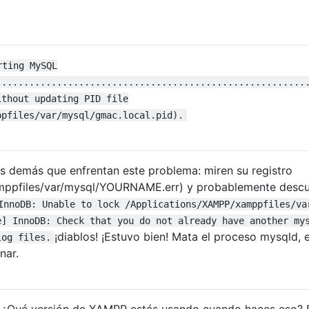
rting MySQL
........................................................
ithout updating PID file
ppfiles/var/mysql/gmac.local.pid).
s demás que enfrentan este problema: miren su registro
mppfiles/var/mysql/YOURNAME.err) y probablemente descub
InnoDB: Unable to lock /Applications/XAMPP/xamppfiles/va
e] InnoDB: Check that you do not already have another my
¡diablos! ¡Estuvo bien! Mata el proceso mysqld,
log files.
nar.
. ¿Qué versión de XAMPP estás usando cuando haces eso? E