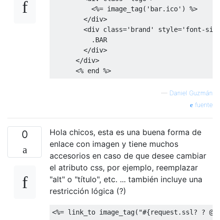
<%=
 image_tag
(
'bar.ico'
)
 %>

</div>
<div
class
=
'brand'
style
=
'
font-siz
          .BAR

</div>
</div>
<%
end
 %>
—
Daniel Guzmán
fuente
Hola chicos, esta es una buena forma de
0
enlace con imagen y tiene muchos
accesorios en caso de que desee cambiar
el atributo css, por ejemplo, reemplazar
"alt" o "título", etc. ... también incluye una
restricción lógica (?)
<%=
 link_to image_tag
(
"#{request.ssl? ? @i