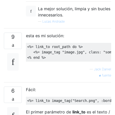
La mejor solución, limpia y sin bucles
innecesarios.
—
Lucas Andrade
esta es mi solución:
9
<%=
 link_to root_path 
do
 %>

<%=
 image_tag 
"image.jpg"
,
class
:
"some
<%
end
 %>
—
Jack Daniel
fuente
Fácil:
6
<%=
 link_to image_tag
(
"Search.png"
,
:
borde
El primer parámetro de
link_to
es el texto /