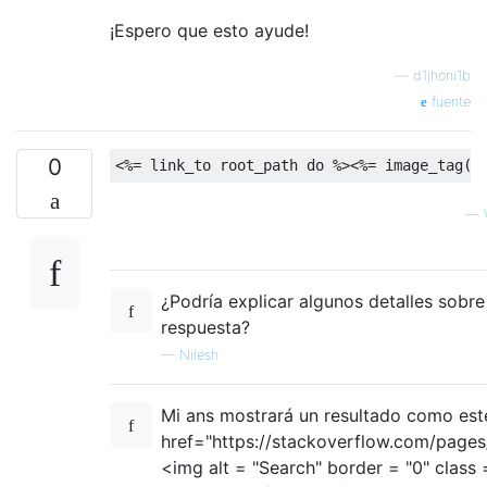
¡Espero que esto ayude!
—
d1jhoni1b
fuente
0
<%=
 link_to root_path 
do
 %>
<%=
 image_tag
(
"
—
¿Podría explicar algunos detalles sobre
respuesta?
—
Nilesh
Mi ans mostrará un resultado como est
href="https://stackoverflow.com/pages
<img alt = "Search" border = "0" class 