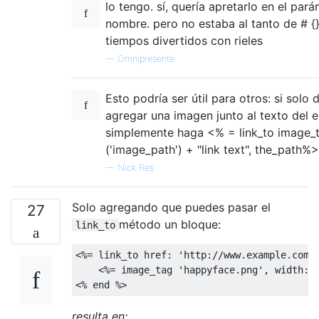
lo tengo. sí, quería apretarlo en el par
nombre. pero no estaba al tanto de # {}
tiempos divertidos con rieles
—
Omnipresente
Esto podría ser útil para otros: si solo 
agregar una imagen junto al texto del e
simplemente haga <% = link_to image_
('image_path') + "link text", the_path%>
—
Nick Res
Solo agregando que puedes pasar el
27
método un bloque:
link_to
<%=
 link_to href
:
'http://www.example.com/
<%=
 image_tag 
'happyface.png'
,
 width
:
<%
end
 %>
resulta en: