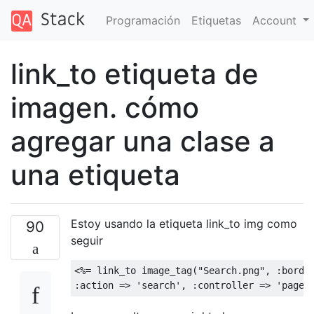
Programación
Etiquetas
Account
link_to etiqueta de
imagen. cómo
agregar una clase a
una etiqueta
Estoy usando la etiqueta link_to img como
90
seguir
<%=
 link_to image_tag
(
"Search.png"
,
:
borde
:
action 
=>
'search'
,
:
controller 
=>
'pages