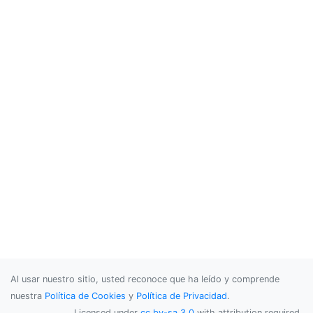
Al usar nuestro sitio, usted reconoce que ha leído y comprende
nuestra
Política de Cookies
y
Política de Privacidad
.
Licensed under
cc by-sa 3.0
with attribution required.