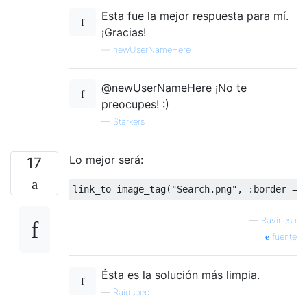
Esta fue la mejor respuesta para mí.
¡Gracias!
—
newUserNameHere
@newUserNameHere ¡No te
preocupes! :)
—
Starkers
Lo mejor será:
17
link_to image_tag
(
"Search.png"
,
:
border 
=>
—
Ravinesh
fuente
Ésta es la solución más limpia.
—
Raidspec