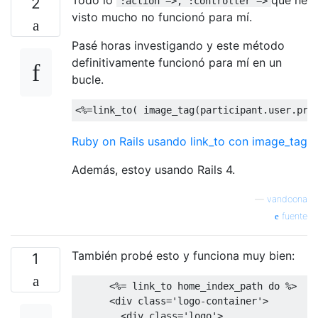
2
:action =>, :controller =>
visto mucho no funcionó para mí.
Pasé horas investigando y este método
definitivamente funcionó para mí en un
bucle.
<%=
link_to
(
 image_tag
(
participant
.
user
.
pro
Ruby on Rails usando link_to con image_tag
Además, estoy usando Rails 4.
—
vandoona
fuente
También probé esto y funciona muy bien:
1
<%=
 link_to home_index_path 
do
 %>

<div
class
=
'logo-container'
>
<div
class
=
'logo'
>