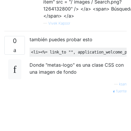
item" src = "/ images / Search.png?
1264132800" /> </a> <span> Búsqued
</span> </a>
—
Vivek Kapoor
también puedes probar esto
0
<li>
<%=
 link_to 
""
,
 application_welcome_pa
Donde "metas-logo" es una clase CSS con
una imagen de fondo
—
ksan
fuente