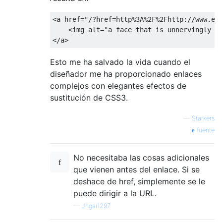
<a
href
=
"/?href=http%3A%2F%2Fhttp://www.ex
<img
alt
=
"a face that is unnervingly h
</a>
Esto me ha salvado la vida cuando el
diseñador me ha proporcionado enlaces
complejos con elegantes efectos de
sustitución de CSS3.
—
Starkers
fuente
No necesitaba las cosas adicionales
que vienen antes del enlace. Si se
deshace de href, simplemente se le
puede dirigir a la URL.
—
Jngai1297