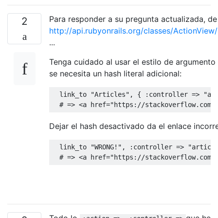
Para responder a su pregunta actualizada, d
2
http://api.rubyonrails.org/classes/ActionView
...
Tenga cuidado al usar el estilo de argumento
se necesita un hash literal adicional:
  link_to 
"Articles"
,
{
:
controller 
=>
"ar
# => <a href="https://stackoverflow.com/
Dejar el hash desactivado da el enlace incorr
  link_to 
"WRONG!"
,
:
controller 
=>
"articl
# => <a href="https://stackoverflow.com/
Todo lo
que he