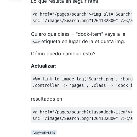
Lo que resulta en seguir html
<a
href
=
"/pages/search"
><img
alt
=
"Search"
src
=
"/images/Search.png?1264132800"
/></a>
Quiero que class = "dock-item" vaya a la
etiqueta en lugar de la etiqueta img.
<a>
Cómo puedo cambiar esto?
Actualizar:
<%=
 link_to image_tag
(
"Search.png"
,
:
borde
:
controller 
=>
'pages'
,
:
class
=>
'dock-it
resultados en
<a
href
=
"/pages/search?class=dock-item"
><i
src
=
"/images/Search.png?1264132800"
/></a>
ruby-on-rails